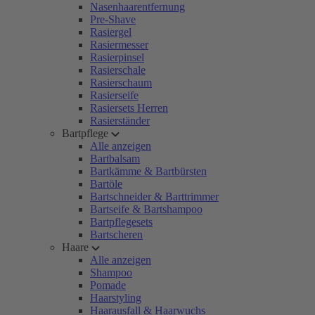
Nasenhaarentfernung
Pre-Shave
Rasiergel
Rasiermesser
Rasierpinsel
Rasierschale
Rasierschaum
Rasierseife
Rasiersets Herren
Rasierständer
Bartpflege
Alle anzeigen
Bartbalsam
Bartkämme & Bartbürsten
Bartöle
Bartschneider & Barttrimmer
Bartseife & Bartshampoo
Bartpflegesets
Bartscheren
Haare
Alle anzeigen
Shampoo
Pomade
Haarstyling
Haarausfall & Haarwuchs