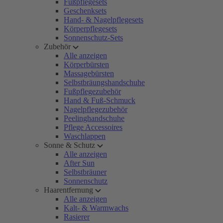
Fußpflegesets
Geschenksets
Hand- & Nagelpflegesets
Körperpflegesets
Sonnenschutz-Sets
Zubehör
Alle anzeigen
Körperbürsten
Massagebürsten
Selbstbräungshandschuhe
Fußpflegezubehör
Hand & Fuß-Schmuck
Nagelpflegezubehör
Peelinghandschuhe
Pflege Accessoires
Waschlappen
Sonne & Schutz
Alle anzeigen
After Sun
Selbstbräuner
Sonnenschutz
Haarentfernung
Alle anzeigen
Kalt- & Warmwachs
Rasierer