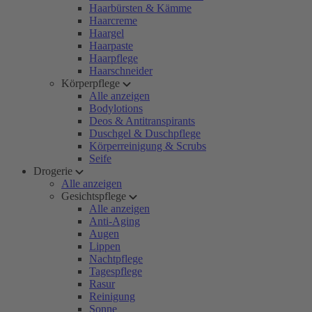
Haarbürsten & Kämme
Haarcreme
Haargel
Haarpaste
Haarpflege
Haarschneider
Körperpflege
Alle anzeigen
Bodylotions
Deos & Antitranspirants
Duschgel & Duschpflege
Körperreinigung & Scrubs
Seife
Drogerie
Alle anzeigen
Gesichtspflege
Alle anzeigen
Anti-Aging
Augen
Lippen
Nachtpflege
Tagespflege
Rasur
Reinigung
Sonne