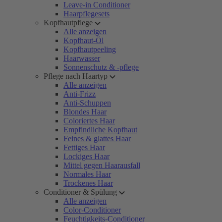
Leave-in Conditioner
Haarpflegesets
Kopfhautpflege
Alle anzeigen
Kopfhaut-Öl
Kopfhautpeeling
Haarwasser
Sonnenschutz & -pflege
Pflege nach Haartyp
Alle anzeigen
Anti-Frizz
Anti-Schuppen
Blondes Haar
Coloriertes Haar
Empfindliche Kopfhaut
Feines & glattes Haar
Fettiges Haar
Lockiges Haar
Mittel gegen Haarausfall
Normales Haar
Trockenes Haar
Conditioner & Spülung
Alle anzeigen
Color-Conditioner
Feuchtigkeits-Conditioner