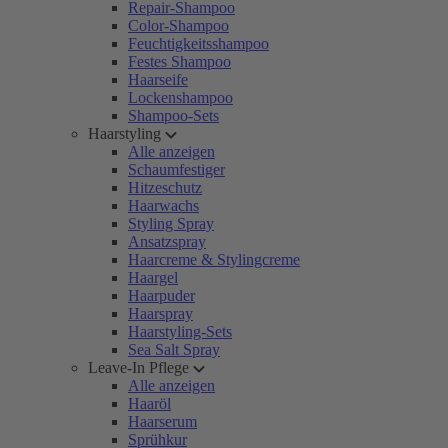
Repair-Shampoo
Color-Shampoo
Feuchtigkeitsshampoo
Festes Shampoo
Haarseife
Lockenshampoo
Shampoo-Sets
Haarstyling
Alle anzeigen
Schaumfestiger
Hitzeschutz
Haarwachs
Styling Spray
Ansatzspray
Haarcreme & Stylingcreme
Haargel
Haarpuder
Haarspray
Haarstyling-Sets
Sea Salt Spray
Leave-In Pflege
Alle anzeigen
Haaröl
Haarserum
Sprühkur