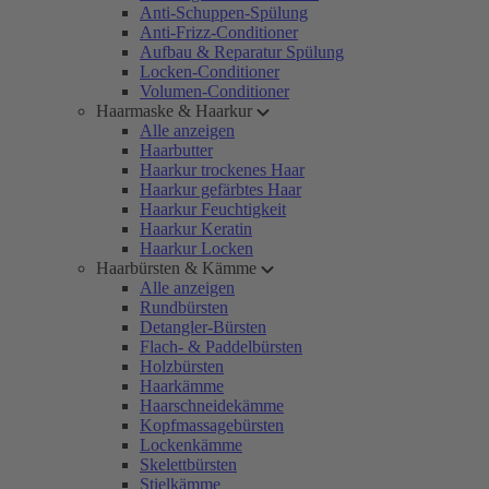
Anti-Schuppen-Spülung
Anti-Frizz-Conditioner
Aufbau & Reparatur Spülung
Locken-Conditioner
Volumen-Conditioner
Haarmaske & Haarkur
Alle anzeigen
Haarbutter
Haarkur trockenes Haar
Haarkur gefärbtes Haar
Haarkur Feuchtigkeit
Haarkur Keratin
Haarkur Locken
Haarbürsten & Kämme
Alle anzeigen
Rundbürsten
Detangler-Bürsten
Flach- & Paddelbürsten
Holzbürsten
Haarkämme
Haarschneidekämme
Kopfmassagebürsten
Lockenkämme
Skelettbürsten
Stielkämme