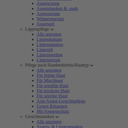
Augencreme
Augenmasken & -pads
Augenserum
Wimpernserum
Augengel
Lippenpflege
Alle anzeigen
Lippenbalsam
Lippenmasken
Lippenöl
Lippenpeeling
Lippenserum
Pflege nach Hautbedürfnis/Hauttyp
Alle anzeigen
Für fettige Haut
Für Mischhaut
Für sensible Haut
Für trockene Haut
Für unreine Haut
Anti-Aging-Gesichtspflege
Gegen Rötungen
Mit Sonnenschutz
Gesichtsmasken
Alle anzeigen
Augen- & Lippenmasken