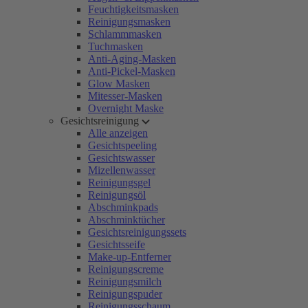
Feuchtigkeitsmasken
Reinigungsmasken
Schlammmasken
Tuchmasken
Anti-Aging-Masken
Anti-Pickel-Masken
Glow Masken
Mitesser-Masken
Overnight Maske
Gesichtsreinigung
Alle anzeigen
Gesichtspeeling
Gesichtswasser
Mizellenwasser
Reinigungsgel
Reinigungsöl
Abschminkpads
Abschminktücher
Gesichtsreinigungssets
Gesichtsseife
Make-up-Entferner
Reinigungscreme
Reinigungsmilch
Reinigungspuder
Reinigungsschaum