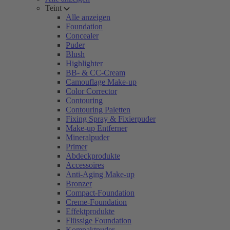
Teint
Alle anzeigen
Foundation
Concealer
Puder
Blush
Highlighter
BB- & CC-Cream
Camouflage Make-up
Color Corrector
Contouring
Contouring Paletten
Fixing Spray & Fixierpuder
Make-up Entferner
Mineralpuder
Primer
Abdeckprodukte
Accessoires
Anti-Aging Make-up
Bronzer
Compact-Foundation
Creme-Foundation
Effektprodukte
Flüssige Foundation
Kompaktpuder