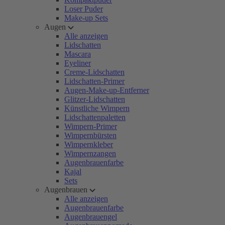
Loser Puder
Make-up Sets
Augen
Alle anzeigen
Lidschatten
Mascara
Eyeliner
Creme-Lidschatten
Lidschatten-Primer
Augen-Make-up-Entferner
Glitzer-Lidschatten
Künstliche Wimpern
Lidschattenpaletten
Wimpern-Primer
Wimpernbürsten
Wimpernkleber
Wimpernzangen
Augenbrauenfarbe
Kajal
Sets
Augenbrauen
Alle anzeigen
Augenbrauenfarbe
Augenbrauengel