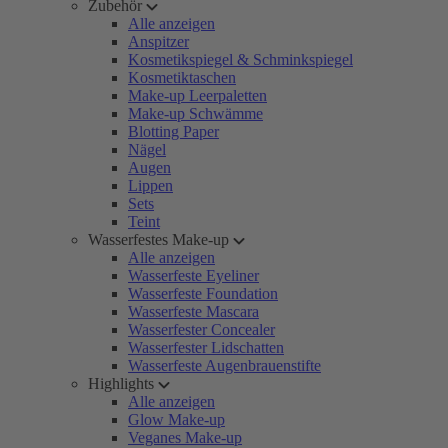
Zubehör
Alle anzeigen
Anspitzer
Kosmetikspiegel & Schminkspiegel
Kosmetiktaschen
Make-up Leerpaletten
Make-up Schwämme
Blotting Paper
Nägel
Augen
Lippen
Sets
Teint
Wasserfestes Make-up
Alle anzeigen
Wasserfeste Eyeliner
Wasserfeste Foundation
Wasserfeste Mascara
Wasserfester Concealer
Wasserfester Lidschatten
Wasserfeste Augenbrauenstifte
Highlights
Alle anzeigen
Glow Make-up
Veganes Make-up