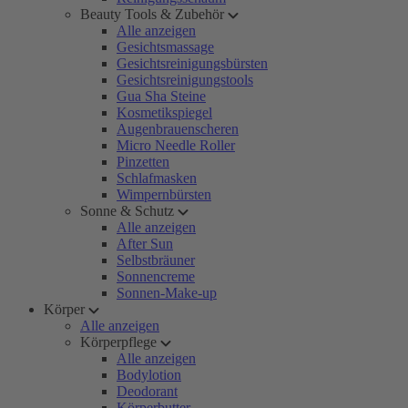
Beauty Tools & Zubehör
Alle anzeigen
Gesichtsmassage
Gesichtsreinigungsbürsten
Gesichtsreinigungstools
Gua Sha Steine
Kosmetikspiegel
Augenbrauenscheren
Micro Needle Roller
Pinzetten
Schlafmasken
Wimpernbürsten
Sonne & Schutz
Alle anzeigen
After Sun
Selbstbräuner
Sonnencreme
Sonnen-Make-up
Körper
Alle anzeigen
Körperpflege
Alle anzeigen
Bodylotion
Deodorant
Körperbutter