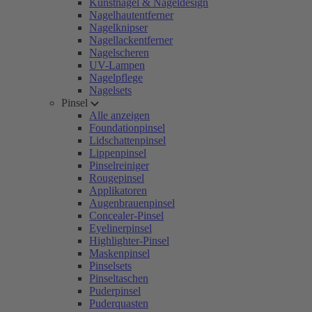
Kunstnägel & Nageldesign
Nagelhautentferner
Nagelknipser
Nagellackentferner
Nagelscheren
UV-Lampen
Nagelpflege
Nagelsets
Pinsel
Alle anzeigen
Foundationpinsel
Lidschattenpinsel
Lippenpinsel
Pinselreiniger
Rougepinsel
Applikatoren
Augenbrauenpinsel
Concealer-Pinsel
Eyelinerpinsel
Highlighter-Pinsel
Maskenpinsel
Pinselsets
Pinseltaschen
Puderpinsel
Puderquasten