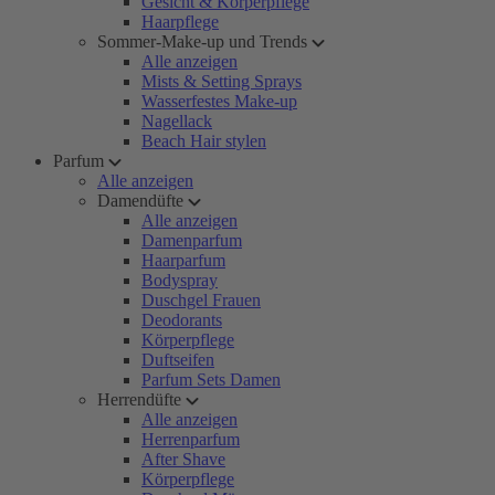
Gesicht & Körperpflege
Haarpflege
Sommer-Make-up und Trends
Alle anzeigen
Mists & Setting Sprays
Wasserfestes Make-up
Nagellack
Beach Hair stylen
Parfum
Alle anzeigen
Damendüfte
Alle anzeigen
Damenparfum
Haarparfum
Bodyspray
Duschgel Frauen
Deodorants
Körperpflege
Duftseifen
Parfum Sets Damen
Herrendüfte
Alle anzeigen
Herrenparfum
After Shave
Körperpflege