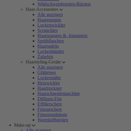
Wildschweinborsten-Bürsten
Haar-Accessoires
Alle anzeigen
Haargummis
Lockenwickler
Scrunchies
Haarspangen & -klammern
Sprühflaschen
Haarnadeln
Lockenbänder
Zubehör
Haarstyling-Geräte
Alle anzeigen
Glätteisen
Lockenstäbe
Heizwickler
Haartrockner
Haarschneidemaschine
Diffusor-Fön
Effilierschere
Friseurschere
Friseurumhänge
Warmluftbürsten
Make-up
Alle anzeigen