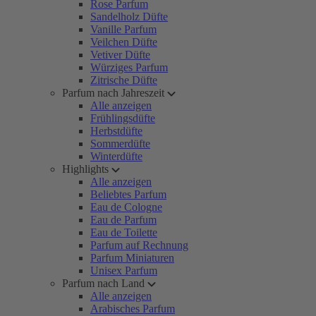
Rose Parfum
Sandelholz Düfte
Vanille Parfum
Veilchen Düfte
Vetiver Düfte
Würziges Parfum
Zitrische Düfte
Parfum nach Jahreszeit
Alle anzeigen
Frühlingsdüfte
Herbstdüfte
Sommerdüfte
Winterdüfte
Highlights
Alle anzeigen
Beliebtes Parfum
Eau de Cologne
Eau de Parfum
Eau de Toilette
Parfum auf Rechnung
Parfum Miniaturen
Unisex Parfum
Parfum nach Land
Alle anzeigen
Arabisches Parfum