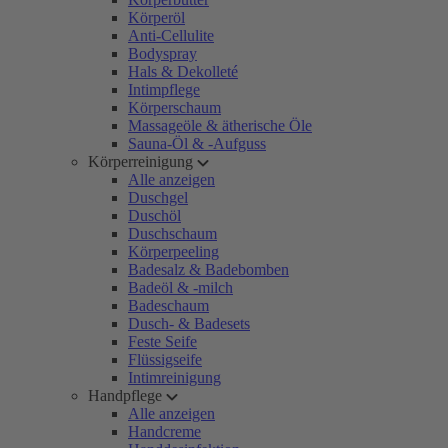
Körperöl
Anti-Cellulite
Bodyspray
Hals & Dekolleté
Intimpflege
Körperschaum
Massageöle & ätherische Öle
Sauna-Öl & -Aufguss
Körperreinigung
Alle anzeigen
Duschgel
Duschöl
Duschschaum
Körperpeeling
Badesalz & Badebomben
Badeöl & -milch
Badeschaum
Dusch- & Badesets
Feste Seife
Flüssigseife
Intimreinigung
Handpflege
Alle anzeigen
Handcreme