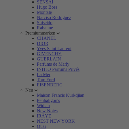
SENSAI
Hugo Boss
Montale
Narciso Rodriguez
Shiseido
Rabanne
Premiummarken
CHANEL
DIOR
Yves Saint Laurent
GIVENCHY
GUERLAIN
Parfums de Marly
INITIO Parfums Privés
La Mer
Tom Ford
EISENBERG
Neu
Maison Francis Kurkdjian
Penhaligon's
Widian
New Notes
IRÄYE
NEST NEW YORK
Ouai