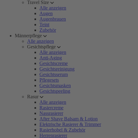
Travel Size
Alle anzeigen
Augen
Augenbrauen
Teint
Zubehör
Männerpflege
Alle anzeigen
Gesichtspflege
Alle anzeigen
Anti-Aging
Gesichtscreme
Gesichtsreinigung
Gesichtsserum
Pflegesets
Gesichtsmasken
Gesichtspeeling
Rasur
Alle anzeigen
Rasiercreme
Nassrasierer
After Shave Balsam & Lotion
Elektrische Rasierer & Trimmer
Rasierhobel & Zubehör
Herrenrasierer