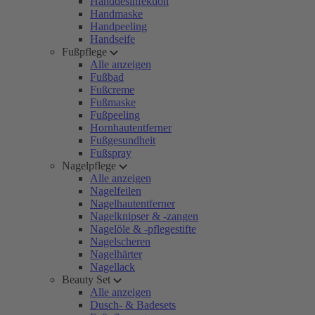
Handdesinfektion
Handmaske
Handpeeling
Handseife
Fußpflege
Alle anzeigen
Fußbad
Fußcreme
Fußmaske
Fußpeeling
Hornhautentferner
Fußgesundheit
Fußspray
Nagelpflege
Alle anzeigen
Nagelfeilen
Nagelhautentferner
Nagelknipser & -zangen
Nagelöle & -pflegestifte
Nagelscheren
Nagelhärter
Nagellack
Beauty Set
Alle anzeigen
Dusch- & Badesets