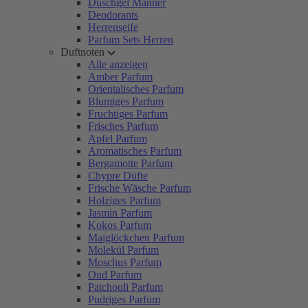
Duschgel Männer
Deodorants
Herrenseife
Parfum Sets Herren
Duftnoten
Alle anzeigen
Amber Parfum
Orientalisches Parfum
Blumiges Parfum
Fruchtiges Parfum
Frisches Parfum
Apfel Parfum
Aromatisches Parfum
Bergamotte Parfum
Chypre Düfte
Frische Wäsche Parfum
Holziges Parfum
Jasmin Parfum
Kokos Parfum
Maiglöckchen Parfum
Molekül Parfum
Moschus Parfum
Oud Parfum
Patchouli Parfum
Pudriges Parfum