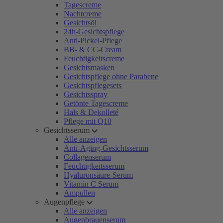
Tagescreme
Nachtcreme
Gesichtsöl
24h-Gesichtspflege
Anti-Pickel-Pflege
BB- & CC-Cream
Feuchtigkeitscreme
Gesichtsmasken
Gesichtspflege ohne Parabene
Gesichtspflegesets
Gesichtsspray
Getönte Tagescreme
Hals & Dekolleté
Pflege mit Q10
Gesichtsserum
Alle anzeigen
Anti-Aging-Gesichtsserum
Collagenserum
Feuchtigkeitsserum
Hyaluronsäure-Serum
Vitamin C Serum
Ampullen
Augenpflege
Alle anzeigen
Augenbrauenserum