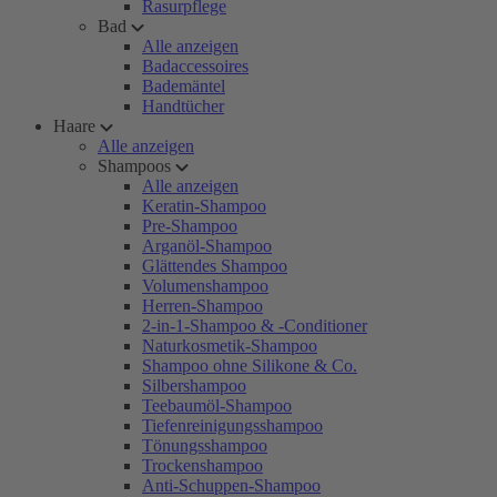
Rasurpflege
Bad
Alle anzeigen
Badaccessoires
Bademäntel
Handtücher
Haare
Alle anzeigen
Shampoos
Alle anzeigen
Keratin-Shampoo
Pre-Shampoo
Arganöl-Shampoo
Glättendes Shampoo
Volumenshampoo
Herren-Shampoo
2-in-1-Shampoo & -Conditioner
Naturkosmetik-Shampoo
Shampoo ohne Silikone & Co.
Silbershampoo
Teebaumöl-Shampoo
Tiefenreinigungsshampoo
Tönungsshampoo
Trockenshampoo
Anti-Schuppen-Shampoo