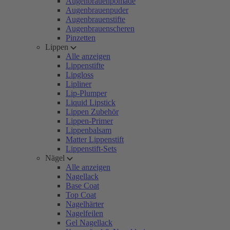
Augenbrauenpomade
Augenbrauenpuder
Augenbrauenstifte
Augenbrauenscheren
Pinzetten
Lippen
Alle anzeigen
Lippenstifte
Lipgloss
Lipliner
Lip-Plumper
Liquid Lipstick
Lippen Zubehör
Lippen-Primer
Lippenbalsam
Matter Lippenstift
Lippenstift-Sets
Nägel
Alle anzeigen
Nagellack
Base Coat
Top Coat
Nagelhärter
Nagelfeilen
Gel Nagellack