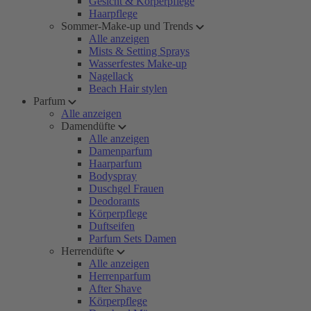
Gesicht & Körperpflege
Haarpflege
Sommer-Make-up und Trends
Alle anzeigen
Mists & Setting Sprays
Wasserfestes Make-up
Nagellack
Beach Hair stylen
Parfum
Alle anzeigen
Damendüfte
Alle anzeigen
Damenparfum
Haarparfum
Bodyspray
Duschgel Frauen
Deodorants
Körperpflege
Duftseifen
Parfum Sets Damen
Herrendüfte
Alle anzeigen
Herrenparfum
After Shave
Körperpflege