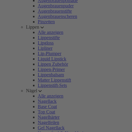
Augenbrauenpomade
Augenbrauenpuder
Augenbrauenstifte
Augenbrauenscheren
Pinzetten
Lippen
Alle anzeigen
Lippenstifte
Lipgloss
Lipliner
Lip-Plumper
Liquid Lipstick
Lippen Zubehör
Lippen-Primer
Lippenbalsam
Matter Lippenstift
Lippenstift-Sets
Nägel
Alle anzeigen
Nagellack
Base Coat
Top Coat
Nagelhärter
Nagelfeilen
Gel Nagellack