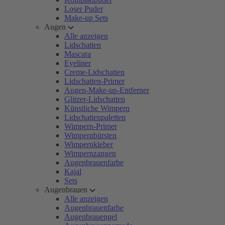
Loser Puder
Make-up Sets
Augen
Alle anzeigen
Lidschatten
Mascara
Eyeliner
Creme-Lidschatten
Lidschatten-Primer
Augen-Make-up-Entferner
Glitzer-Lidschatten
Künstliche Wimpern
Lidschattenpaletten
Wimpern-Primer
Wimpernbürsten
Wimpernkleber
Wimpernzangen
Augenbrauenfarbe
Kajal
Sets
Augenbrauen
Alle anzeigen
Augenbrauenfarbe
Augenbrauengel