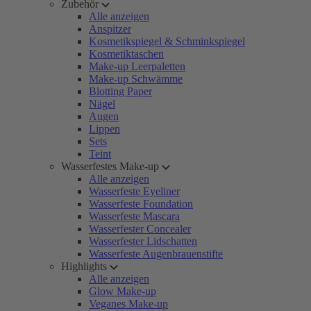
Zubehör
Alle anzeigen
Anspitzer
Kosmetikspiegel & Schminkspiegel
Kosmetiktaschen
Make-up Leerpaletten
Make-up Schwämme
Blotting Paper
Nägel
Augen
Lippen
Sets
Teint
Wasserfestes Make-up
Alle anzeigen
Wasserfeste Eyeliner
Wasserfeste Foundation
Wasserfeste Mascara
Wasserfester Concealer
Wasserfester Lidschatten
Wasserfeste Augenbrauenstifte
Highlights
Alle anzeigen
Glow Make-up
Veganes Make-up