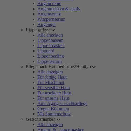
Augencreme
Augenmasken & -pads
Augenserum
Wimpernserum
Augengel
Lippenpflege
Alle anzeigen
Lippenbalsam
Lippenmasken
Lippenöl
Lippenpeeling
Lippenserum
Pflege nach Hautbedürfnis/Hauttyp
Alle anzeigen
Für fettige Haut
Für Mischhaut
Für sensible Haut
Für trockene Haut
Für unreine Haut
Anti-Aging-Gesichtspflege
Gegen Rötungen
Mit Sonnenschutz
Gesichtsmasken
Alle anzeigen
Augen- & Lippenmasken