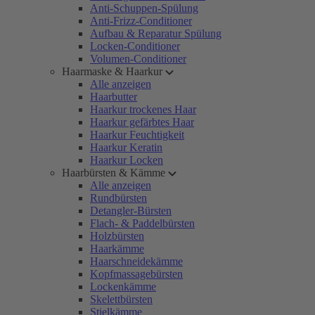
Anti-Schuppen-Spülung
Anti-Frizz-Conditioner
Aufbau & Reparatur Spülung
Locken-Conditioner
Volumen-Conditioner
Haarmaske & Haarkur
Alle anzeigen
Haarbutter
Haarkur trockenes Haar
Haarkur gefärbtes Haar
Haarkur Feuchtigkeit
Haarkur Keratin
Haarkur Locken
Haarbürsten & Kämme
Alle anzeigen
Rundbürsten
Detangler-Bürsten
Flach- & Paddelbürsten
Holzbürsten
Haarkämme
Haarschneidekämme
Kopfmassagebürsten
Lockenkämme
Skelettbürsten
Stielkämme