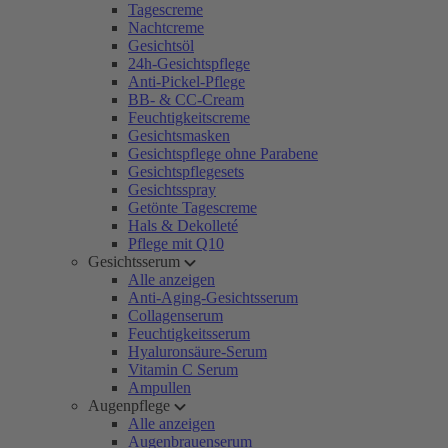
Tagescreme
Nachtcreme
Gesichtsöl
24h-Gesichtspflege
Anti-Pickel-Pflege
BB- & CC-Cream
Feuchtigkeitscreme
Gesichtsmasken
Gesichtspflege ohne Parabene
Gesichtspflegesets
Gesichtsspray
Getönte Tagescreme
Hals & Dekolleté
Pflege mit Q10
Gesichtsserum
Alle anzeigen
Anti-Aging-Gesichtsserum
Collagenserum
Feuchtigkeitsserum
Hyaluronsäure-Serum
Vitamin C Serum
Ampullen
Augenpflege
Alle anzeigen
Augenbrauenserum