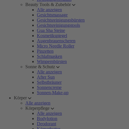
Beauty Tools & Zubehör
Alle anzeigen
Gesichtsmassage
Gesichtsreinigungsbürsten
Gesichtsreinigungstools
Gua Sha Steine
Kosmetikspiegel
Augenbrauenscheren
Micro Needle Roller
Pinzetten
Schlafmasken
Wimpernbürsten
Sonne & Schutz
Alle anzeigen
After Sun
Selbstbräuner
Sonnencreme
Sonnen-Make-up
Körper
Alle anzeigen
Körperpflege
Alle anzeigen
Bodylotion
Deodorant
Körperbutter