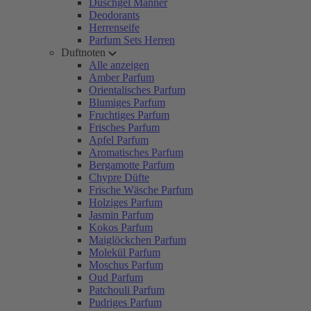
Duschgel Männer
Deodorants
Herrenseife
Parfum Sets Herren
Duftnoten
Alle anzeigen
Amber Parfum
Orientalisches Parfum
Blumiges Parfum
Fruchtiges Parfum
Frisches Parfum
Apfel Parfum
Aromatisches Parfum
Bergamotte Parfum
Chypre Düfte
Frische Wäsche Parfum
Holziges Parfum
Jasmin Parfum
Kokos Parfum
Maiglöckchen Parfum
Molekül Parfum
Moschus Parfum
Oud Parfum
Patchouli Parfum
Pudriges Parfum