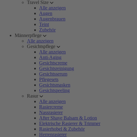
Travel Size
Alle anzeigen
Augen
Augenbrauen
Teint
Zubehör
Männerpflege
Alle anzeigen
Gesichtspflege
Alle anzeigen
Anti-Aging
Gesichtscreme
Gesichtsreinigung
Gesichtsserum
Pflegesets
Gesichtsmasken
Gesichtspeeling
Rasur
Alle anzeigen
Rasiercreme
Nassrasierer
After Shave Balsam & Lotion
Elektrische Rasierer & Trimmer
Rasierhobel & Zubehör
Herrenrasierer