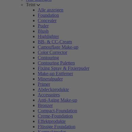
Teint
Alle anzeigen
Foundation
Concealer
Puder
Blush
Highlighter
BB- & CC-Cream
Camouflage Make-up
Color Corrector
Contouring
Contouring Paletten
Fixing Spray & Fixierpuder
Make-up Entferner
Mineralpuder
Primer
Abdeckprodukte
Accessoires
Anti-Aging Make-up
Bronzer
Compact-Foundation
Creme-Foundation
Effektprodukte
Flüssige Foundation
Kompaktpuder