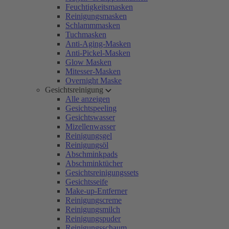
Feuchtigkeitsmasken
Reinigungsmasken
Schlammmasken
Tuchmasken
Anti-Aging-Masken
Anti-Pickel-Masken
Glow Masken
Mitesser-Masken
Overnight Maske
Gesichtsreinigung
Alle anzeigen
Gesichtspeeling
Gesichtswasser
Mizellenwasser
Reinigungsgel
Reinigungsöl
Abschminkpads
Abschminktücher
Gesichtsreinigungssets
Gesichtsseife
Make-up-Entferner
Reinigungscreme
Reinigungsmilch
Reinigungspuder
Reinigungsschaum