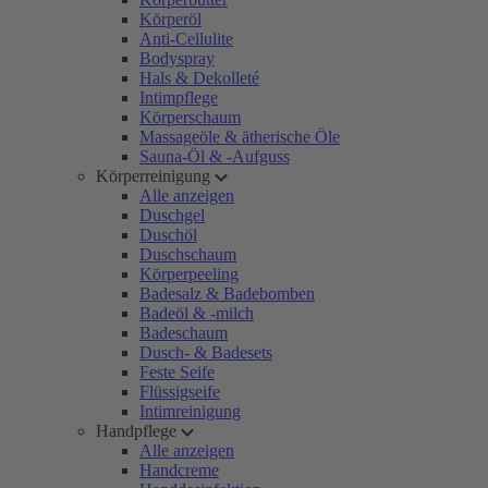
Körperöl
Anti-Cellulite
Bodyspray
Hals & Dekolleté
Intimpflege
Körperschaum
Massageöle & ätherische Öle
Sauna-Öl & -Aufguss
Körperreinigung
Alle anzeigen
Duschgel
Duschöl
Duschschaum
Körperpeeling
Badesalz & Badebomben
Badeöl & -milch
Badeschaum
Dusch- & Badesets
Feste Seife
Flüssigseife
Intimreinigung
Handpflege
Alle anzeigen
Handcreme