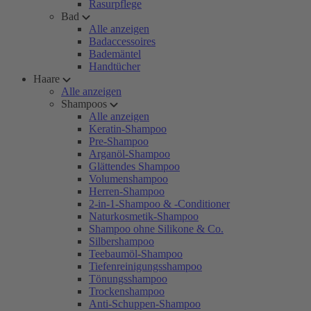
Rasurpflege
Bad
Alle anzeigen
Badaccessoires
Bademäntel
Handtücher
Haare
Alle anzeigen
Shampoos
Alle anzeigen
Keratin-Shampoo
Pre-Shampoo
Arganöl-Shampoo
Glättendes Shampoo
Volumenshampoo
Herren-Shampoo
2-in-1-Shampoo & -Conditioner
Naturkosmetik-Shampoo
Shampoo ohne Silikone & Co.
Silbershampoo
Teebaumöl-Shampoo
Tiefenreinigungsshampoo
Tönungsshampoo
Trockenshampoo
Anti-Schuppen-Shampoo