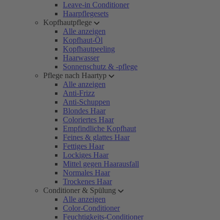
Leave-in Conditioner
Haarpflegesets
Kopfhautpflege
Alle anzeigen
Kopfhaut-Öl
Kopfhautpeeling
Haarwasser
Sonnenschutz & -pflege
Pflege nach Haartyp
Alle anzeigen
Anti-Frizz
Anti-Schuppen
Blondes Haar
Coloriertes Haar
Empfindliche Kopfhaut
Feines & glattes Haar
Fettiges Haar
Lockiges Haar
Mittel gegen Haarausfall
Normales Haar
Trockenes Haar
Conditioner & Spülung
Alle anzeigen
Color-Conditioner
Feuchtigkeits-Conditioner