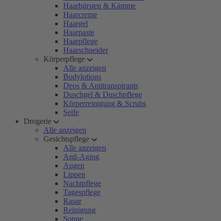
Haarbürsten & Kämme
Haarcreme
Haargel
Haarpaste
Haarpflege
Haarschneider
Körperpflege
Alle anzeigen
Bodylotions
Deos & Antitranspirants
Duschgel & Duschpflege
Körperreinigung & Scrubs
Seife
Drogerie
Alle anzeigen
Gesichtspflege
Alle anzeigen
Anti-Aging
Augen
Lippen
Nachtpflege
Tagespflege
Rasur
Reinigung
Sonne