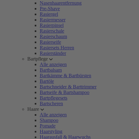
Nasenhaarentfernung
Pre-Shave
Rasiergel
Rasiermesser
Rasierpinsel
Rasierschale
Rasierschaum
Rasierseife
Rasiersets Herren
Rasierständer
Bartpflege
Alle anzeigen
Bartbalsam
Bartkämme & Bartbürsten
Bartöle
Bartschneider & Barttrimmer
Bartseife & Bartshampoo
Bartpflegesets
Bartscheren
Haare
Alle anzeigen
Shampoo
Pomade
Haarstyling
Haarausfall & Haarwuchs