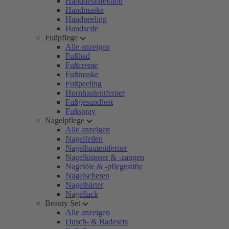
Handdesinfektion
Handmaske
Handpeeling
Handseife
Fußpflege
Alle anzeigen
Fußbad
Fußcreme
Fußmaske
Fußpeeling
Hornhautentferner
Fußgesundheit
Fußspray
Nagelpflege
Alle anzeigen
Nagelfeilen
Nagelhautentferner
Nagelknipser & -zangen
Nagelöle & -pflegestifte
Nagelscheren
Nagelhärter
Nagellack
Beauty Set
Alle anzeigen
Dusch- & Badesets