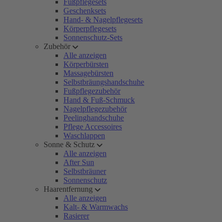
Fußpflegesets
Geschenksets
Hand- & Nagelpflegesets
Körperpflegesets
Sonnenschutz-Sets
Zubehör
Alle anzeigen
Körperbürsten
Massagebürsten
Selbstbräungshandschuhe
Fußpflegezubehör
Hand & Fuß-Schmuck
Nagelpflegezubehör
Peelinghandschuhe
Pflege Accessoires
Waschlappen
Sonne & Schutz
Alle anzeigen
After Sun
Selbstbräuner
Sonnenschutz
Haarentfernung
Alle anzeigen
Kalt- & Warmwachs
Rasierer