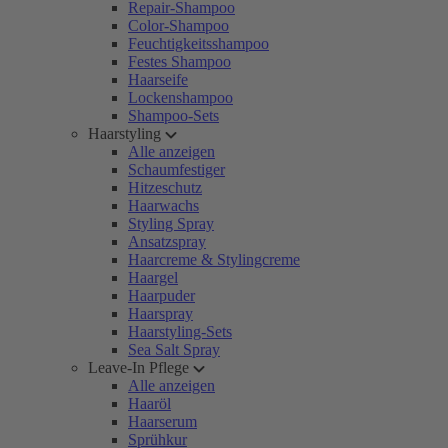
Repair-Shampoo
Color-Shampoo
Feuchtigkeitsshampoo
Festes Shampoo
Haarseife
Lockenshampoo
Shampoo-Sets
Haarstyling
Alle anzeigen
Schaumfestiger
Hitzeschutz
Haarwachs
Styling Spray
Ansatzspray
Haarcreme & Stylingcreme
Haargel
Haarpuder
Haarspray
Haarstyling-Sets
Sea Salt Spray
Leave-In Pflege
Alle anzeigen
Haaröl
Haarserum
Sprühkur