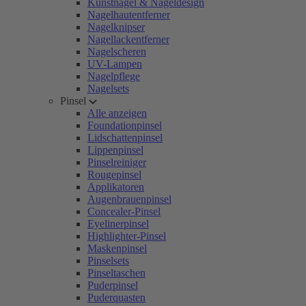
Kunstnägel & Nageldesign
Nagelhautentferner
Nagelknipser
Nagellackentferner
Nagelscheren
UV-Lampen
Nagelpflege
Nagelsets
Pinsel
Alle anzeigen
Foundationpinsel
Lidschattenpinsel
Lippenpinsel
Pinselreiniger
Rougepinsel
Applikatoren
Augenbrauenpinsel
Concealer-Pinsel
Eyelinerpinsel
Highlighter-Pinsel
Maskenpinsel
Pinselsets
Pinseltaschen
Puderpinsel
Puderquasten