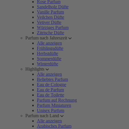
Rose Parfum
Sandelholz Düfte
Vanille Parfum
Veilchen Düfte
Vetiver Düfte
Würziges Parfum
Zitrische Düfte
Parfum nach Jahreszeit
Alle anzeigen
Frühlingsdüfte
Herbstdüfte
Sommerdüfte
Winterdüfte
Highlights
Alle anzeigen
Beliebtes Parfum
Eau de Cologne
Eau de Parfum
Eau de Toilette
Parfum auf Rechnung
Parfum Miniaturen
Unisex Parfum
Parfum nach Land
Alle anzeigen
Arabisches Parfum