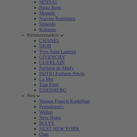
SENSAI
Hugo Boss
Montale
Narciso Rodriguez
Shiseido
Rabanne
Premiummarken
CHANEL
DIOR
Yves Saint Laurent
GIVENCHY
GUERLAIN
Parfums de Marly
INITIO Parfums Privés
La Mer
Tom Ford
EISENBERG
Neu
Maison Francis Kurkdjian
Penhaligon's
Widian
New Notes
IRÄYE
NEST NEW YORK
Ouai