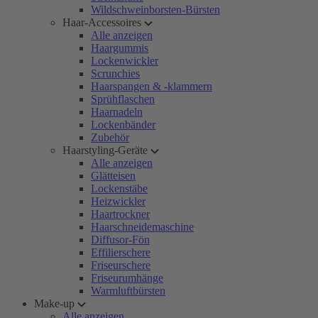
Wildschweinborsten-Bürsten
Haar-Accessoires
Alle anzeigen
Haargummis
Lockenwickler
Scrunchies
Haarspangen & -klammern
Sprühflaschen
Haarnadeln
Lockenbänder
Zubehör
Haarstyling-Geräte
Alle anzeigen
Glätteisen
Lockenstäbe
Heizwickler
Haartrockner
Haarschneidemaschine
Diffusor-Fön
Effilierschere
Friseurschere
Friseurumhänge
Warmluftbürsten
Make-up
Alle anzeigen