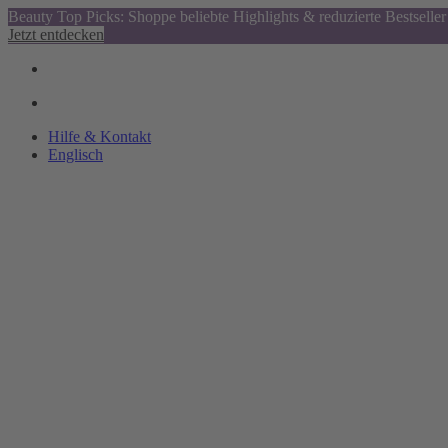
Beauty Top Picks: Shoppe beliebte Highlights & reduzierte Bestseller
Jetzt entdecken
Hilfe & Kontakt
Englisch