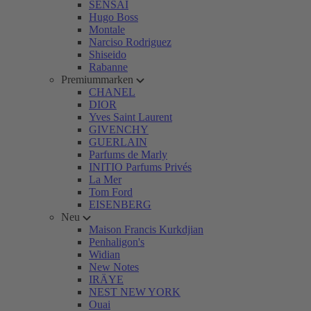
SENSAI
Hugo Boss
Montale
Narciso Rodriguez
Shiseido
Rabanne
Premiummarken
CHANEL
DIOR
Yves Saint Laurent
GIVENCHY
GUERLAIN
Parfums de Marly
INITIO Parfums Privés
La Mer
Tom Ford
EISENBERG
Neu
Maison Francis Kurkdjian
Penhaligon's
Widian
New Notes
IRÄYE
NEST NEW YORK
Ouai