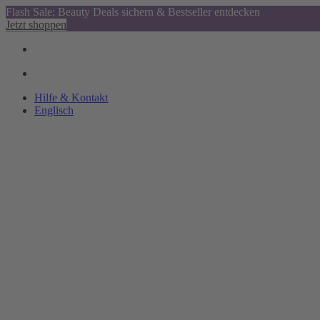
Flash Sale: Beauty Deals sichern & Bestseller entdecken
Jetzt shoppen
Hilfe & Kontakt
Englisch