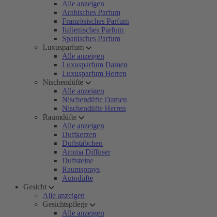
Alle anzeigen
Arabisches Parfum
Französisches Parfum
Italienisches Parfum
Spanisches Parfum
Luxusparfum
Alle anzeigen
Luxusparfum Damen
Luxusparfum Herren
Nischendüfte
Alle anzeigen
Nischendüfte Damen
Nischendüfte Herren
Raumdüfte
Alle anzeigen
Duftkerzen
Duftstäbchen
Aroma Diffuser
Duftsteine
Raumsprays
Autodüfte
Gesicht
Alle anzeigen
Gesichtspflege
Alle anzeigen