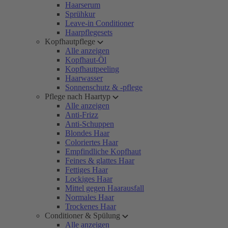
Haarserum
Sprühkur
Leave-in Conditioner
Haarpflegesets
Kopfhautpflege
Alle anzeigen
Kopfhaut-Öl
Kopfhautpeeling
Haarwasser
Sonnenschutz & -pflege
Pflege nach Haartyp
Alle anzeigen
Anti-Frizz
Anti-Schuppen
Blondes Haar
Coloriertes Haar
Empfindliche Kopfhaut
Feines & glattes Haar
Fettiges Haar
Lockiges Haar
Mittel gegen Haarausfall
Normales Haar
Trockenes Haar
Conditioner & Spülung
Alle anzeigen