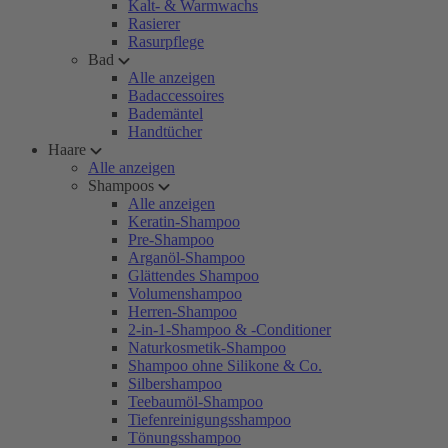
Kalt- & Warmwachs
Rasierer
Rasurpflege
Bad
Alle anzeigen
Badaccessoires
Bademäntel
Handtücher
Haare
Alle anzeigen
Shampoos
Alle anzeigen
Keratin-Shampoo
Pre-Shampoo
Arganöl-Shampoo
Glättendes Shampoo
Volumenshampoo
Herren-Shampoo
2-in-1-Shampoo & -Conditioner
Naturkosmetik-Shampoo
Shampoo ohne Silikone & Co.
Silbershampoo
Teebaumöl-Shampoo
Tiefenreinigungsshampoo
Tönungsshampoo