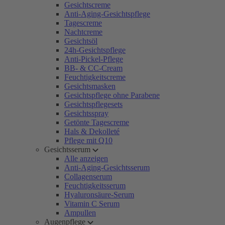
Gesichtscreme
Anti-Aging-Gesichtspflege
Tagescreme
Nachtcreme
Gesichtsöl
24h-Gesichtspflege
Anti-Pickel-Pflege
BB- & CC-Cream
Feuchtigkeitscreme
Gesichtsmasken
Gesichtspflege ohne Parabene
Gesichtspflegesets
Gesichtsspray
Getönte Tagescreme
Hals & Dekolleté
Pflege mit Q10
Gesichtsserum
Alle anzeigen
Anti-Aging-Gesichtsserum
Collagenserum
Feuchtigkeitsserum
Hyaluronsäure-Serum
Vitamin C Serum
Ampullen
Augenpflege