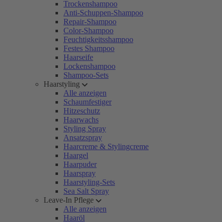
Trockenshampoo
Anti-Schuppen-Shampoo
Repair-Shampoo
Color-Shampoo
Feuchtigkeitsshampoo
Festes Shampoo
Haarseife
Lockenshampoo
Shampoo-Sets
Haarstyling
Alle anzeigen
Schaumfestiger
Hitzeschutz
Haarwachs
Styling Spray
Ansatzspray
Haarcreme & Stylingcreme
Haargel
Haarpuder
Haarspray
Haarstyling-Sets
Sea Salt Spray
Leave-In Pflege
Alle anzeigen
Haaröl