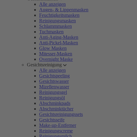
Alle anzeigen
Augen- & Lippenmasken
Feuchtigkeitsmasken
Reinigungsmasken
Schlammmasken
Tuchmasken
Anti-Aging-Masken
Anti-Pickel-Masken
Glow Masken
Mitesser-Masken
Overnight Maske
Gesichtsreinigung
Alle anzeigen
Gesichtspeeling
Gesichtswasser
Mizellenwasser
Reinigungsgel
Reinigungsöl
Abschminkpads
Abschminktücher
Gesichtsreinigungssets
Gesichtsseife
Make-up-Entferner
Reinigungscreme
Reinigungsmilch