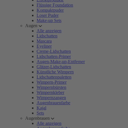
Flüssige Foundation
Kompaktpuder
Loser Puder
Make-up Sets
Augen
Alle anzeigen
Lidschatten
Mascara
Eyeliner
Creme-Lidschatten
Lidschatten-Primer
Augen-Make-up-Entferner
Glitzer-Lidschatten
Künstliche Wimpern
Lidschattenpaletten
Wimpern-Primer
Wimpernbürsten
Wimpernkleber
Wimpernzangen
Augenbrauenfarbe
Kajal
Sets
Augenbrauen
Alle anzeigen