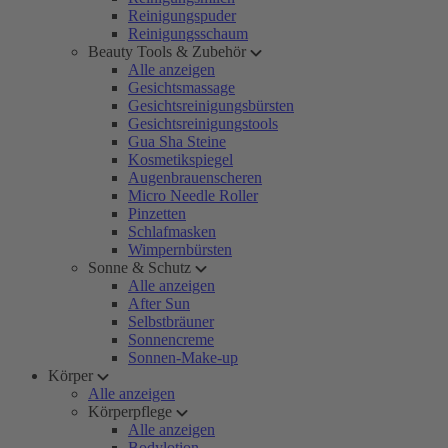
Reinigungspuder
Reinigungsschaum
Beauty Tools & Zubehör
Alle anzeigen
Gesichtsmassage
Gesichtsreinigungsbürsten
Gesichtsreinigungstools
Gua Sha Steine
Kosmetikspiegel
Augenbrauenscheren
Micro Needle Roller
Pinzetten
Schlafmasken
Wimpernbürsten
Sonne & Schutz
Alle anzeigen
After Sun
Selbstbräuner
Sonnencreme
Sonnen-Make-up
Körper
Alle anzeigen
Körperpflege
Alle anzeigen
Bodylotion