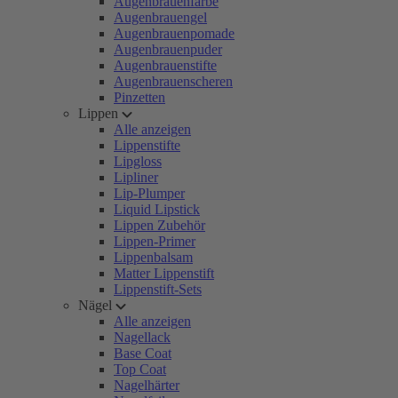
Augenbrauenfarbe
Augenbrauengel
Augenbrauenpomade
Augenbrauenpuder
Augenbrauenstifte
Augenbrauenscheren
Pinzetten
Lippen
Alle anzeigen
Lippenstifte
Lipgloss
Lipliner
Lip-Plumper
Liquid Lipstick
Lippen Zubehör
Lippen-Primer
Lippenbalsam
Matter Lippenstift
Lippenstift-Sets
Nägel
Alle anzeigen
Nagellack
Base Coat
Top Coat
Nagelhärter