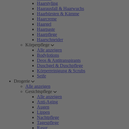
Haarstyling
Haarausfall & Haarwuchs
Haarbürsten & Kämme
Haarcreme
Haargel
Haarpaste
Haarpflege
Haarschneider
Körperpflege
Alle anzeigen
Bodylotions
Deos & Antitranspirants
Duschgel & Duschpflege
Körperreinigung & Scrubs
Seife
Drogerie
Alle anzeigen
Gesichtspflege
Alle anzeigen
Anti-Aging
Augen
Lippen
Nachtpflege
Tagespflege
Rasur