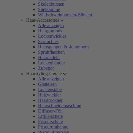
Skelettbürsten
Stielkämme
Wildschweinborsten-Bürsten
Haar-Accessoires
Alle anzeigen
Haargummis
Lockenwickler
Scrunchies
Haarspangen & -klammern
Sprühflaschen
Haarnadeln
Lockenbänder
Zubehör
Haarstyling-Geräte
Alle anzeigen
Glätteisen
Lockenstäbe
Heizwickler
Haartrockner
Haarschneidemaschine
Diffusor-Fön
Effilierschere
Friseurschere
Friseurumhänge
Warmluftbürsten