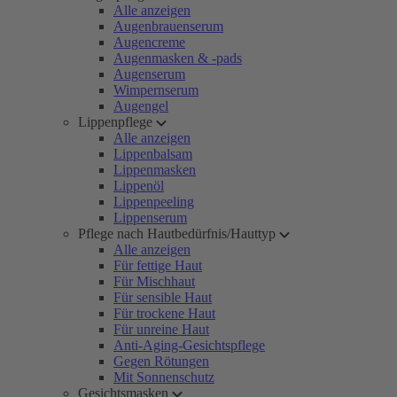
Alle anzeigen
Augenbrauenserum
Augencreme
Augenmasken & -pads
Augenserum
Wimpernserum
Augengel
Lippenpflege
Alle anzeigen
Lippenbalsam
Lippenmasken
Lippenöl
Lippenpeeling
Lippenserum
Pflege nach Hautbedürfnis/Hauttyp
Alle anzeigen
Für fettige Haut
Für Mischhaut
Für sensible Haut
Für trockene Haut
Für unreine Haut
Anti-Aging-Gesichtspflege
Gegen Rötungen
Mit Sonnenschutz
Gesichtsmasken