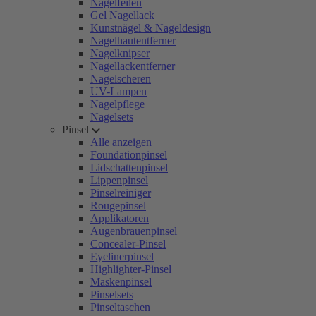
Nagelfeilen
Gel Nagellack
Kunstnägel & Nageldesign
Nagelhautentferner
Nagelknipser
Nagellackentferner
Nagelscheren
UV-Lampen
Nagelpflege
Nagelsets
Pinsel
Alle anzeigen
Foundationpinsel
Lidschattenpinsel
Lippenpinsel
Pinselreiniger
Rougepinsel
Applikatoren
Augenbrauenpinsel
Concealer-Pinsel
Eyelinerpinsel
Highlighter-Pinsel
Maskenpinsel
Pinselsets
Pinseltaschen