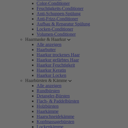
Color-Conditioner
Feuchtigkeits-Conditioner
Anti-Schuppen-Spülung
Anti-Frizz-Conditioner
Aufbau & Reparatur Spülung
Locken-Conditioner
Volumen-Conditioner
Haarmaske & Haarkur
Alle anzeigen
Haarbutter
Haarkur trockenes Haar
Haarkur gefärbtes Haar
Haarkur Feuchtigkeit
Haarkur Keratin
Haarkur Locken
Haarbürsten & Kämme
Alle anzeigen
Rundbürsten
Detangler-Bürsten
Flach- & Paddelbürsten
Holzbürsten
Haarkämme
Haarschneidekämme
Kopfmassagebürsten
Lockenkämme