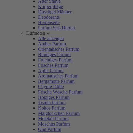
After Shave
Körperpflege
Duschgel Männer
Deodorants
Herrenseife
Parfum Sets Herren
Duftnoten
Alle anzeigen
Amber Parfum
Orientalisches Parfum
Blumiges Parfum
Fruchtiges Parfum
Frisches Parfum
Apfel Parfum
Aromatisches Parfum
Bergamotte Parfum
Chypre Düfte
Frische Wäsche Parfum
Holziges Parfum
Jasmin Parfum
Kokos Parfum
Maiglöckchen Parfum
Molekül Parfum
Moschus Parfum
Oud Parfum