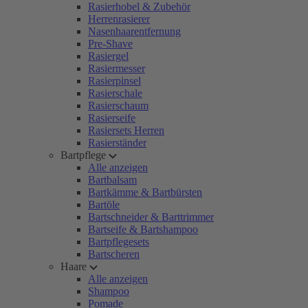
Rasierhobel & Zubehör
Herrenrasierer
Nasenhaarentfernung
Pre-Shave
Rasiergel
Rasiermesser
Rasierpinsel
Rasierschale
Rasierschaum
Rasierseife
Rasiersets Herren
Rasierständer
Bartpflege
Alle anzeigen
Bartbalsam
Bartkämme & Bartbürsten
Bartöle
Bartschneider & Barttrimmer
Bartseife & Bartshampoo
Bartpflegesets
Bartscheren
Haare
Alle anzeigen
Shampoo
Pomade