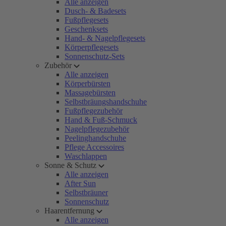
Alle anzeigen
Dusch- & Badesets
Fußpflegesets
Geschenksets
Hand- & Nagelpflegesets
Körperpflegesets
Sonnenschutz-Sets
Zubehör
Alle anzeigen
Körperbürsten
Massagebürsten
Selbstbräungshandschuhe
Fußpflegezubehör
Hand & Fuß-Schmuck
Nagelpflegezubehör
Peelinghandschuhe
Pflege Accessoires
Waschlappen
Sonne & Schutz
Alle anzeigen
After Sun
Selbstbräuner
Sonnenschutz
Haarentfernung
Alle anzeigen