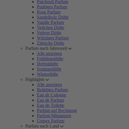
Patchouli Parfum
Pudriges Parfum
Rose Parfum
Sandelholz Düfte
Vanille Parfum
Veilchen Düfte
Vetiver Düfte
Würziges Parfum
Zitrische Düfte
Parfum nach Jahreszeit
Alle anzeigen
Frühlingsdüfte
Herbstdüfte
Sommerdüfte
Winterdüfte
Highlights
Alle anzeigen
Beliebtes Parfum
Eau de Cologne
Eau de Parfum
Eau de Toilette
Parfum auf Rechnung
Parfum Miniaturen
Unisex Parfum
Parfum nach Land