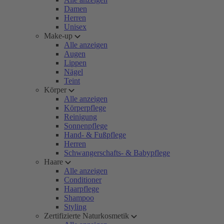
Damen
Herren
Unisex
Make-up
Alle anzeigen
Augen
Lippen
Nägel
Teint
Körper
Alle anzeigen
Körperpflege
Reinigung
Sonnenpflege
Hand- & Fußpflege
Herren
Schwangerschafts- & Babypflege
Haare
Alle anzeigen
Conditioner
Haarpflege
Shampoo
Styling
Zertifizierte Naturkosmetik