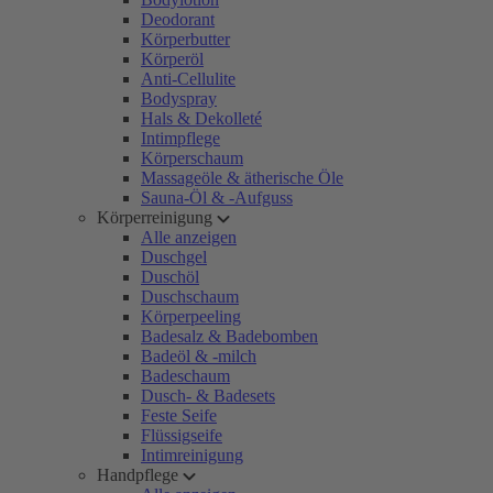
Deodorant
Körperbutter
Körperöl
Anti-Cellulite
Bodyspray
Hals & Dekolleté
Intimpflege
Körperschaum
Massageöle & ätherische Öle
Sauna-Öl & -Aufguss
Körperreinigung
Alle anzeigen
Duschgel
Duschöl
Duschschaum
Körperpeeling
Badesalz & Badebomben
Badeöl & -milch
Badeschaum
Dusch- & Badesets
Feste Seife
Flüssigseife
Intimreinigung
Handpflege