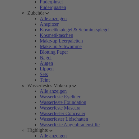
Puderpinsel
Puderquasten
Zubehör
Alle anzeigen
Anspitzer
Kosmetikspiegel & Schminkspiegel
Kosmetiktaschen
Make-up Leerpaletten
Make-up Schwämme
Blotting Paper
Nägel
Augen
Lippen
Sets
Teint
Wasserfestes Make-up
Alle anzeigen
Wasserfeste Eyeliner
Wasserfeste Foundation
Wasserfeste Mascara
Wasserfester Concealer
Wasserfester Lidschatten
Wasserfeste Augenbrauenstifte
Highlights
Alle anzeigen