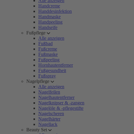
Alle anzeigen
Handcreme
Handdesinfektion
Handmaske
Handpeeling
Handseife
Fußpflege
Alle anzeigen
Fußbad
Fußcreme
Fußmaske
Fußpeeling
Hornhautentferner
Fußgesundheit
Fußspray
Nagelpflege
Alle anzeigen
Nagelfeilen
Nagelhautentferner
Nagelknipser & -zangen
Nagelöle & -pflegestifte
Nagelscheren
Nagelhärter
Nagellack
Beauty Set