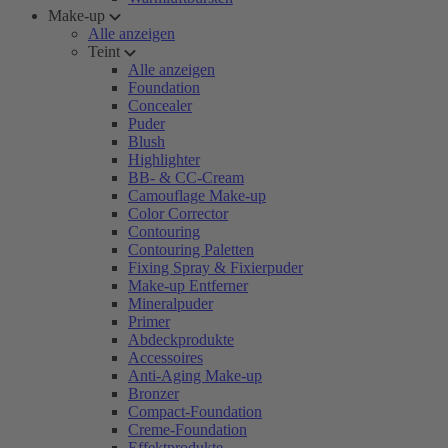
Make-up
Alle anzeigen
Teint
Alle anzeigen
Foundation
Concealer
Puder
Blush
Highlighter
BB- & CC-Cream
Camouflage Make-up
Color Corrector
Contouring
Contouring Paletten
Fixing Spray & Fixierpuder
Make-up Entferner
Mineralpuder
Primer
Abdeckprodukte
Accessoires
Anti-Aging Make-up
Bronzer
Compact-Foundation
Creme-Foundation
Effektprodukte