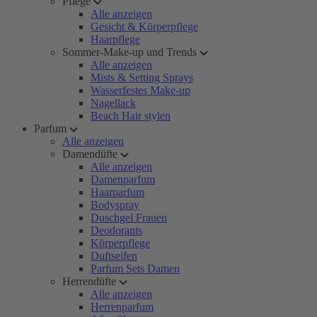
Pflege
Alle anzeigen
Gesicht & Körperpflege
Haarpflege
Sommer-Make-up und Trends
Alle anzeigen
Mists & Setting Sprays
Wasserfestes Make-up
Nagellack
Beach Hair stylen
Parfum
Alle anzeigen
Damendüfte
Alle anzeigen
Damenparfum
Haarparfum
Bodyspray
Duschgel Frauen
Deodorants
Körperpflege
Duftseifen
Parfum Sets Damen
Herrendüfte
Alle anzeigen
Herrenparfum