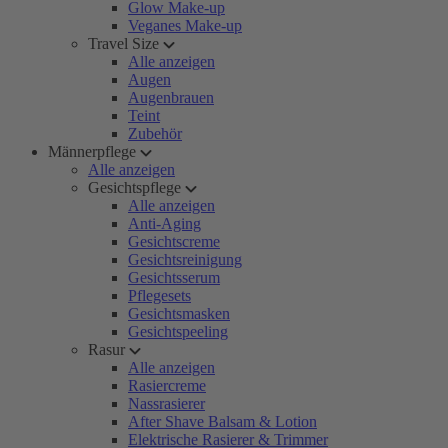
Glow Make-up
Veganes Make-up
Travel Size
Alle anzeigen
Augen
Augenbrauen
Teint
Zubehör
Männerpflege
Alle anzeigen
Gesichtspflege
Alle anzeigen
Anti-Aging
Gesichtscreme
Gesichtsreinigung
Gesichtsserum
Pflegesets
Gesichtsmasken
Gesichtspeeling
Rasur
Alle anzeigen
Rasiercreme
Nassrasierer
After Shave Balsam & Lotion
Elektrische Rasierer & Trimmer