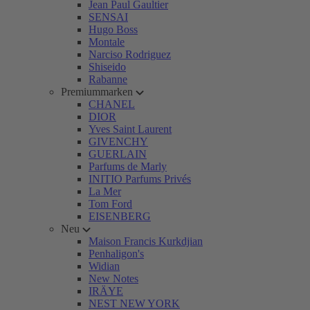
Jean Paul Gaultier
SENSAI
Hugo Boss
Montale
Narciso Rodriguez
Shiseido
Rabanne
Premiummarken
CHANEL
DIOR
Yves Saint Laurent
GIVENCHY
GUERLAIN
Parfums de Marly
INITIO Parfums Privés
La Mer
Tom Ford
EISENBERG
Neu
Maison Francis Kurkdjian
Penhaligon's
Widian
New Notes
IRÄYE
NEST NEW YORK