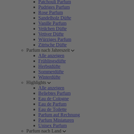
Patchouli Parfum
Pudriges Parfum
Rose Parfum
Sandelholz Düfte
Vanille Parfum
Veilchen Düfte
Vetiver Düfte
Würziges Parfum
Zitrische Düfte
Parfum nach Jahreszeit
Alle anzeigen
Frühlingsdüfte
Herbstdüfte
Sommerdüfte
Winterdüfte
Highlights
Alle anzeigen
Beliebtes Parfum
Eau de Cologne
Eau de Parfum
Eau de Toilette
Parfum auf Rechnung
Parfum Miniaturen
Unisex Parfum
Parfum nach Land