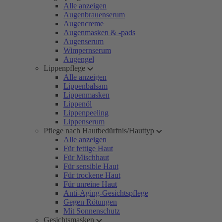
Alle anzeigen
Augenbrauenserum
Augencreme
Augenmasken & -pads
Augenserum
Wimpernserum
Augengel
Lippenpflege
Alle anzeigen
Lippenbalsam
Lippenmasken
Lippenöl
Lippenpeeling
Lippenserum
Pflege nach Hautbedürfnis/Hauttyp
Alle anzeigen
Für fettige Haut
Für Mischhaut
Für sensible Haut
Für trockene Haut
Für unreine Haut
Anti-Aging-Gesichtspflege
Gegen Rötungen
Mit Sonnenschutz
Gesichtsmasken