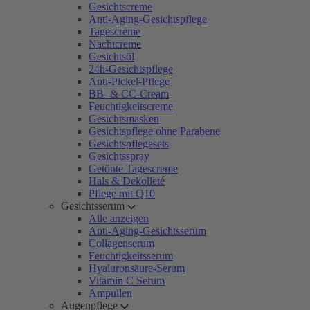
Gesichtscreme
Anti-Aging-Gesichtspflege
Tagescreme
Nachtcreme
Gesichtsöl
24h-Gesichtspflege
Anti-Pickel-Pflege
BB- & CC-Cream
Feuchtigkeitscreme
Gesichtsmasken
Gesichtspflege ohne Parabene
Gesichtspflegesets
Gesichtsspray
Getönte Tagescreme
Hals & Dekolleté
Pflege mit Q10
Gesichtsserum
Alle anzeigen
Anti-Aging-Gesichtsserum
Collagenserum
Feuchtigkeitsserum
Hyaluronsäure-Serum
Vitamin C Serum
Ampullen
Augenpflege