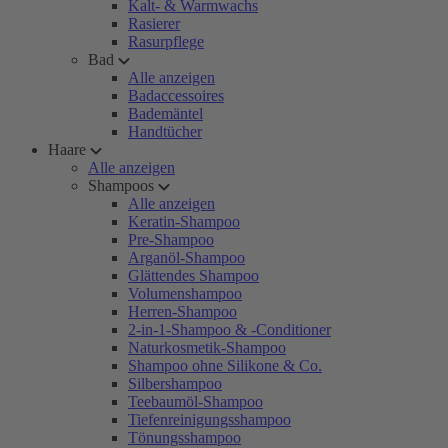
Kalt- & Warmwachs
Rasierer
Rasurpflege
Bad
Alle anzeigen
Badaccessoires
Bademäntel
Handtücher
Haare
Alle anzeigen
Shampoos
Alle anzeigen
Keratin-Shampoo
Pre-Shampoo
Arganöl-Shampoo
Glättendes Shampoo
Volumenshampoo
Herren-Shampoo
2-in-1-Shampoo & -Conditioner
Naturkosmetik-Shampoo
Shampoo ohne Silikone & Co.
Silbershampoo
Teebaumöl-Shampoo
Tiefenreinigungsshampoo
Tönungsshampoo