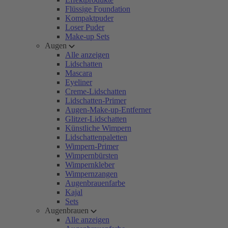
Flüssige Foundation
Kompaktpuder
Loser Puder
Make-up Sets
Augen
Alle anzeigen
Lidschatten
Mascara
Eyeliner
Creme-Lidschatten
Lidschatten-Primer
Augen-Make-up-Entferner
Glitzer-Lidschatten
Künstliche Wimpern
Lidschattenpaletten
Wimpern-Primer
Wimpernbürsten
Wimpernkleber
Wimpernzangen
Augenbrauenfarbe
Kajal
Sets
Augenbrauen
Alle anzeigen