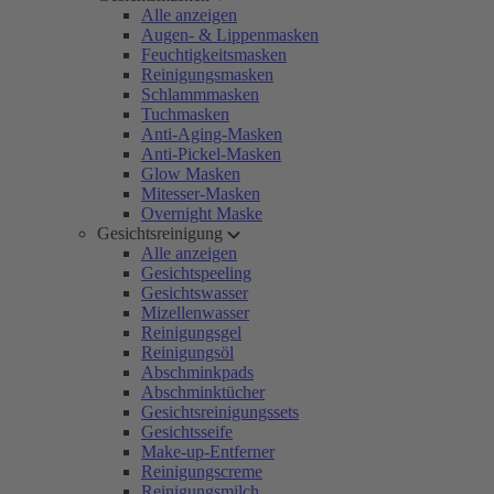
Alle anzeigen
Augen- & Lippenmasken
Feuchtigkeitsmasken
Reinigungsmasken
Schlammmasken
Tuchmasken
Anti-Aging-Masken
Anti-Pickel-Masken
Glow Masken
Mitesser-Masken
Overnight Maske
Gesichtsreinigung
Alle anzeigen
Gesichtspeeling
Gesichtswasser
Mizellenwasser
Reinigungsgel
Reinigungsöl
Abschminkpads
Abschminktücher
Gesichtsreinigungssets
Gesichtsseife
Make-up-Entferner
Reinigungscreme
Reinigungsmilch