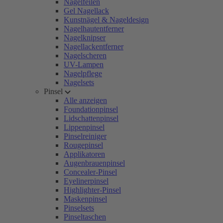
Nagelfeilen
Gel Nagellack
Kunstnägel & Nageldesign
Nagelhautentferner
Nagelknipser
Nagellackentferner
Nagelscheren
UV-Lampen
Nagelpflege
Nagelsets
Pinsel
Alle anzeigen
Foundationpinsel
Lidschattenpinsel
Lippenpinsel
Pinselreiniger
Rougepinsel
Applikatoren
Augenbrauenpinsel
Concealer-Pinsel
Eyelinerpinsel
Highlighter-Pinsel
Maskenpinsel
Pinselsets
Pinseltaschen