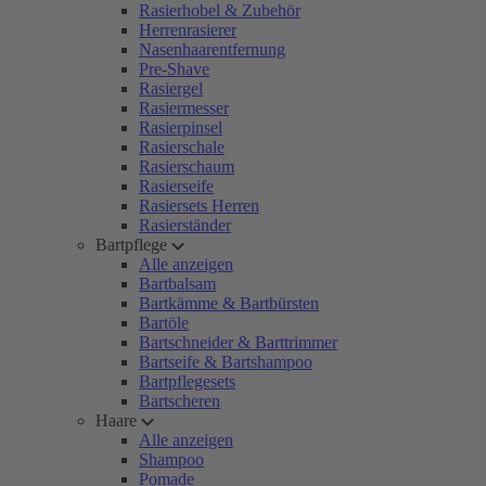
Rasierhobel & Zubehör
Herrenrasierer
Nasenhaarentfernung
Pre-Shave
Rasiergel
Rasiermesser
Rasierpinsel
Rasierschale
Rasierschaum
Rasierseife
Rasiersets Herren
Rasierständer
Bartpflege
Alle anzeigen
Bartbalsam
Bartkämme & Bartbürsten
Bartöle
Bartschneider & Barttrimmer
Bartseife & Bartshampoo
Bartpflegesets
Bartscheren
Haare
Alle anzeigen
Shampoo
Pomade