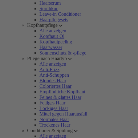
Haarserum
Sprühkur
Leave-in Conditioner
Haarpflegesets
Kopfhautpflege
Alle anzeigen
Kopfhaut-Öl
Kopfhautpeeling
Haarwasser
Sonnenschutz & -pflege
Pflege nach Haartyp
Alle anzeigen
Anti-Frizz
Anti-Schuppen
Blondes Haar
Coloriertes Haar
Empfindliche Kopfhaut
Feines & glattes Haar
Fettiges Haar
Lockiges Haar
Mittel gegen Haarausfall
Normales Haar
Trockenes Haar
Conditioner & Spülung
Alle anzeigen