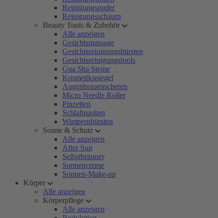
Reinigungspuder
Reinigungsschaum
Beauty Tools & Zubehör
Alle anzeigen
Gesichtsmassage
Gesichtsreinigungsbürsten
Gesichtsreinigungstools
Gua Sha Steine
Kosmetikspiegel
Augenbrauenscheren
Micro Needle Roller
Pinzetten
Schlafmasken
Wimpernbürsten
Sonne & Schutz
Alle anzeigen
After Sun
Selbstbräuner
Sonnencreme
Sonnen-Make-up
Körper
Alle anzeigen
Körperpflege
Alle anzeigen
Bodylotion