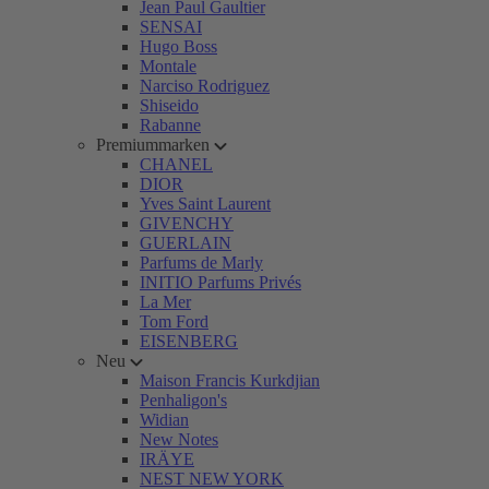
Jean Paul Gaultier
SENSAI
Hugo Boss
Montale
Narciso Rodriguez
Shiseido
Rabanne
Premiummarken
CHANEL
DIOR
Yves Saint Laurent
GIVENCHY
GUERLAIN
Parfums de Marly
INITIO Parfums Privés
La Mer
Tom Ford
EISENBERG
Neu
Maison Francis Kurkdjian
Penhaligon's
Widian
New Notes
IRÄYE
NEST NEW YORK