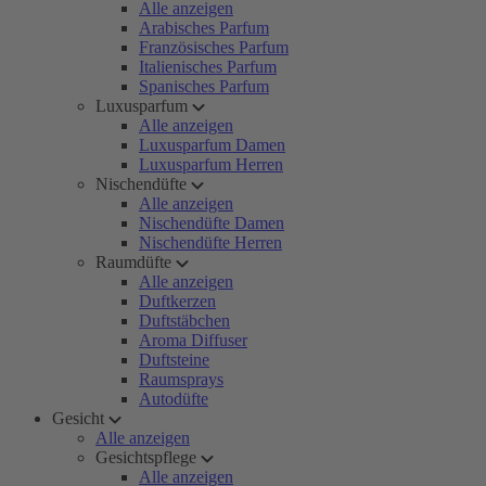
Alle anzeigen
Arabisches Parfum
Französisches Parfum
Italienisches Parfum
Spanisches Parfum
Luxusparfum
Alle anzeigen
Luxusparfum Damen
Luxusparfum Herren
Nischendüfte
Alle anzeigen
Nischendüfte Damen
Nischendüfte Herren
Raumdüfte
Alle anzeigen
Duftkerzen
Duftstäbchen
Aroma Diffuser
Duftsteine
Raumsprays
Autodüfte
Gesicht
Alle anzeigen
Gesichtspflege
Alle anzeigen