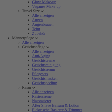
Glow Make-up
Veganes Make-up
Travel Size
Alle anzeigen
Augen
Augenbrauen
Teint
Zubehör
Männerpflege
Alle anzeigen
Gesichtspflege
Alle anzeigen
Anti-Aging
Gesichtscreme
Gesichtsreinigung
Gesichtsserum
Pflegesets
Gesichtsmasken
Gesichtspeeling
Rasur
Alle anzeigen
Rasiercreme
Nassrasierer
After Shave Balsam & Lotion
Elektrische Rasierer & Trimmer