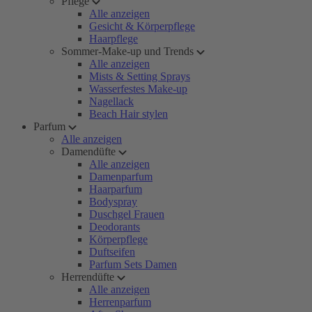
Pflege
Alle anzeigen
Gesicht & Körperpflege
Haarpflege
Sommer-Make-up und Trends
Alle anzeigen
Mists & Setting Sprays
Wasserfestes Make-up
Nagellack
Beach Hair stylen
Parfum
Alle anzeigen
Damendüfte
Alle anzeigen
Damenparfum
Haarparfum
Bodyspray
Duschgel Frauen
Deodorants
Körperpflege
Duftseifen
Parfum Sets Damen
Herrendüfte
Alle anzeigen
Herrenparfum