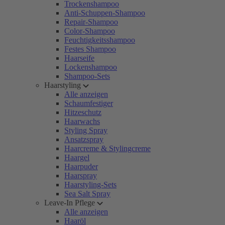
Trockenshampoo
Anti-Schuppen-Shampoo
Repair-Shampoo
Color-Shampoo
Feuchtigkeitsshampoo
Festes Shampoo
Haarseife
Lockenshampoo
Shampoo-Sets
Haarstyling
Alle anzeigen
Schaumfestiger
Hitzeschutz
Haarwachs
Styling Spray
Ansatzspray
Haarcreme & Stylingcreme
Haargel
Haarpuder
Haarspray
Haarstyling-Sets
Sea Salt Spray
Leave-In Pflege
Alle anzeigen
Haaröl