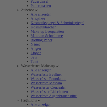
Puderpinsel
Puderquasten
Zubehör
Alle anzeigen
Anspitzer
Kosmetikspiegel & Schminkspiegel
Kosmetiktaschen
Make-up Leerpaletten
Make-up Schwämme
Blotting Paper
Nägel
Augen
Lippen
Sets
Teint
Wasserfestes Make-up
Alle anzeigen
Wasserfeste Eyeliner
Wasserfeste Foundation
Wasserfeste Mascara
Wasserfester Concealer
Wasserfester Lidschatten
Wasserfeste Augenbrauenstifte
Highlights
Alle anzeigen