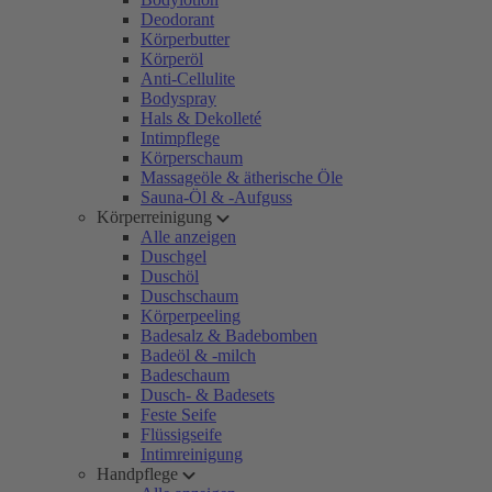
Deodorant
Körperbutter
Körperöl
Anti-Cellulite
Bodyspray
Hals & Dekolleté
Intimpflege
Körperschaum
Massageöle & ätherische Öle
Sauna-Öl & -Aufguss
Körperreinigung
Alle anzeigen
Duschgel
Duschöl
Duschschaum
Körperpeeling
Badesalz & Badebomben
Badeöl & -milch
Badeschaum
Dusch- & Badesets
Feste Seife
Flüssigseife
Intimreinigung
Handpflege