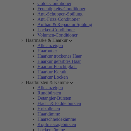
Color-Conditioner
Feuchtigkeits-Conditioner
Anti-Schuppen-Spülung
Anti-Frizz-Conditioner
Aufbau & Reparatur Spülung
Locken-Conditioner
Volumen-Conditioner
Haarmaske & Haarkur
Alle anzeigen
Haarbutter
Haarkur trockenes Haar
Haarkur gefärbtes Haar
Haarkur Feuchtigkeit
Haarkur Keratin
Haarkur Locken
Haarbürsten & Kämme
Alle anzeigen
Rundbürsten
Detangler-Bürsten
Flach- & Paddelbürsten
Holzbürsten
Haarkämme
Haarschneidekämme
Kopfmassagebürsten
Lockenkämme