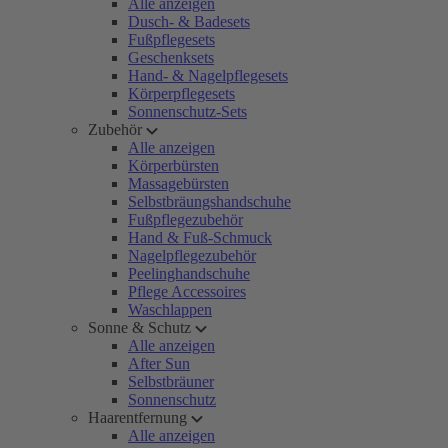
Alle anzeigen
Dusch- & Badesets
Fußpflegesets
Geschenksets
Hand- & Nagelpflegesets
Körperpflegesets
Sonnenschutz-Sets
Zubehör
Alle anzeigen
Körperbürsten
Massagebürsten
Selbstbräungshandschuhe
Fußpflegezubehör
Hand & Fuß-Schmuck
Nagelpflegezubehör
Peelinghandschuhe
Pflege Accessoires
Waschlappen
Sonne & Schutz
Alle anzeigen
After Sun
Selbstbräuner
Sonnenschutz
Haarentfernung
Alle anzeigen