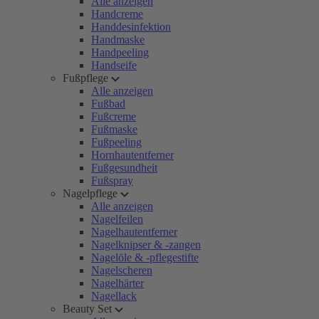
Alle anzeigen
Handcreme
Handdesinfektion
Handmaske
Handpeeling
Handseife
Fußpflege
Alle anzeigen
Fußbad
Fußcreme
Fußmaske
Fußpeeling
Hornhautentferner
Fußgesundheit
Fußspray
Nagelpflege
Alle anzeigen
Nagelfeilen
Nagelhautentferner
Nagelknipser & -zangen
Nagelöle & -pflegestifte
Nagelscheren
Nagelhärter
Nagellack
Beauty Set