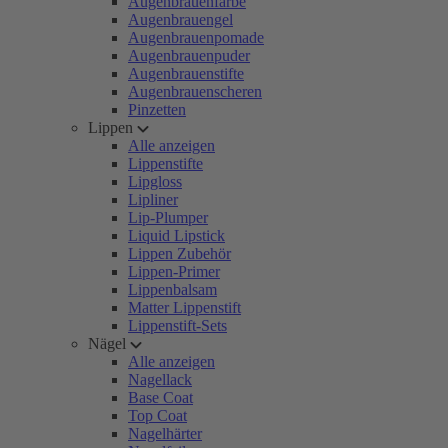
Augenbrauenfarbe
Augenbrauengel
Augenbrauenpomade
Augenbrauenpuder
Augenbrauenstifte
Augenbrauenscheren
Pinzetten
Lippen
Alle anzeigen
Lippenstifte
Lipgloss
Lipliner
Lip-Plumper
Liquid Lipstick
Lippen Zubehör
Lippen-Primer
Lippenbalsam
Matter Lippenstift
Lippenstift-Sets
Nägel
Alle anzeigen
Nagellack
Base Coat
Top Coat
Nagelhärter