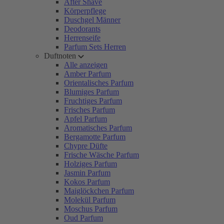
After Shave
Körperpflege
Duschgel Männer
Deodorants
Herrenseife
Parfum Sets Herren
Duftnoten
Alle anzeigen
Amber Parfum
Orientalisches Parfum
Blumiges Parfum
Fruchtiges Parfum
Frisches Parfum
Apfel Parfum
Aromatisches Parfum
Bergamotte Parfum
Chypre Düfte
Frische Wäsche Parfum
Holziges Parfum
Jasmin Parfum
Kokos Parfum
Maiglöckchen Parfum
Molekül Parfum
Moschus Parfum
Oud Parfum