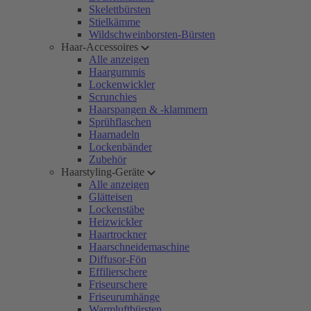
Skelettbürsten
Stielkämme
Wildschweinborsten-Bürsten
Haar-Accessoires
Alle anzeigen
Haargummis
Lockenwickler
Scrunchies
Haarspangen & -klammern
Sprühflaschen
Haarnadeln
Lockenbänder
Zubehör
Haarstyling-Geräte
Alle anzeigen
Glätteisen
Lockenstäbe
Heizwickler
Haartrockner
Haarschneidemaschine
Diffusor-Fön
Effilierschere
Friseurschere
Friseurumhänge
Warmluftbürsten