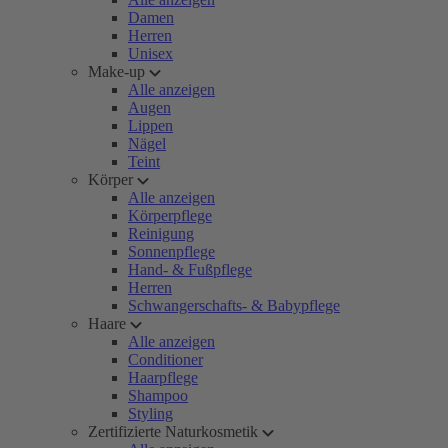
Damen
Herren
Unisex
Make-up
Alle anzeigen
Augen
Lippen
Nägel
Teint
Körper
Alle anzeigen
Körperpflege
Reinigung
Sonnenpflege
Hand- & Fußpflege
Herren
Schwangerschafts- & Babypflege
Haare
Alle anzeigen
Conditioner
Haarpflege
Shampoo
Styling
Zertifizierte Naturkosmetik