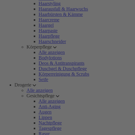
Haarstyling
Haarausfall & Haarwuchs
Haarbürsten & Kämme
Haarcreme
Haargel
Haarpaste
Haarpflege
Haarschneider
Körperpflege
Alle anzeigen
Bodylotions
Deos & Antitranspirants
Duschgel & Duschpflege
Körperreinigung & Scrubs
Seife
Drogerie
Alle anzeigen
Gesichtspflege
Alle anzeigen
Anti-Aging
Augen
Lippen
Nachtpflege
Tagespflege
Rasur