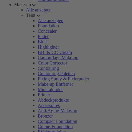
Make-up
Alle anzeigen
Teint
Alle anzeigen
Foundation
Concealer
Puder
Blush
Highlighter
BB- & CC-Cream
Camouflage Make-up
Color Corrector
Contouring
Contouring Paletten
Fixing Spray & Fixierpuder
Make-up Entferner
Mineralpuder
Primer
Abdeckprodukte
Accessoires
Anti-Aging Make-up
Bronzer
Compact-Foundation
Creme-Foundation
Effektprodukte