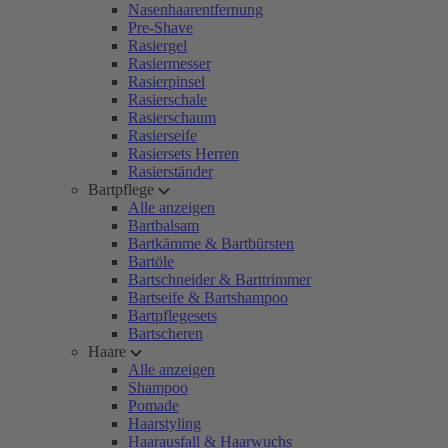
Nasenhaarentfernung
Pre-Shave
Rasiergel
Rasiermesser
Rasierpinsel
Rasierschale
Rasierschaum
Rasierseife
Rasiersets Herren
Rasierständer
Bartpflege
Alle anzeigen
Bartbalsam
Bartkämme & Bartbürsten
Bartöle
Bartschneider & Barttrimmer
Bartseife & Bartshampoo
Bartpflegesets
Bartscheren
Haare
Alle anzeigen
Shampoo
Pomade
Haarstyling
Haarausfall & Haarwuchs