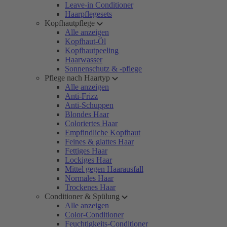
Leave-in Conditioner
Haarpflegesets
Kopfhautpflege
Alle anzeigen
Kopfhaut-Öl
Kopfhautpeeling
Haarwasser
Sonnenschutz & -pflege
Pflege nach Haartyp
Alle anzeigen
Anti-Frizz
Anti-Schuppen
Blondes Haar
Coloriertes Haar
Empfindliche Kopfhaut
Feines & glattes Haar
Fettiges Haar
Lockiges Haar
Mittel gegen Haarausfall
Normales Haar
Trockenes Haar
Conditioner & Spülung
Alle anzeigen
Color-Conditioner
Feuchtigkeits-Conditioner