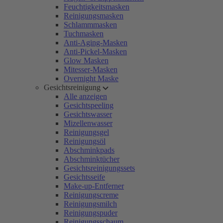
Feuchtigkeitsmasken
Reinigungsmasken
Schlammmasken
Tuchmasken
Anti-Aging-Masken
Anti-Pickel-Masken
Glow Masken
Mitesser-Masken
Overnight Maske
Gesichtsreinigung
Alle anzeigen
Gesichtspeeling
Gesichtswasser
Mizellenwasser
Reinigungsgel
Reinigungsöl
Abschminkpads
Abschminktücher
Gesichtsreinigungssets
Gesichtsseife
Make-up-Entferner
Reinigungscreme
Reinigungsmilch
Reinigungspuder
Reinigungsschaum