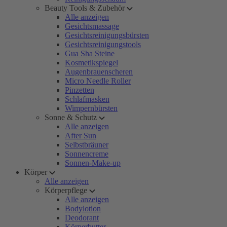
Beauty Tools & Zubehör
Alle anzeigen
Gesichtsmassage
Gesichtsreinigungsbürsten
Gesichtsreinigungstools
Gua Sha Steine
Kosmetikspiegel
Augenbrauenscheren
Micro Needle Roller
Pinzetten
Schlafmasken
Wimpernbürsten
Sonne & Schutz
Alle anzeigen
After Sun
Selbstbräuner
Sonnencreme
Sonnen-Make-up
Körper
Alle anzeigen
Körperpflege
Alle anzeigen
Bodylotion
Deodorant
Körperbutter