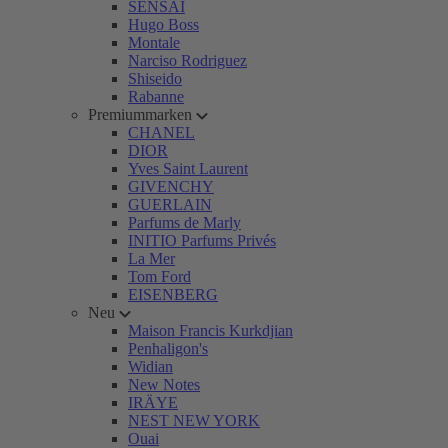
SENSAI
Hugo Boss
Montale
Narciso Rodriguez
Shiseido
Rabanne
Premiummarken
CHANEL
DIOR
Yves Saint Laurent
GIVENCHY
GUERLAIN
Parfums de Marly
INITIO Parfums Privés
La Mer
Tom Ford
EISENBERG
Neu
Maison Francis Kurkdjian
Penhaligon's
Widian
New Notes
IRÄYE
NEST NEW YORK
Ouai