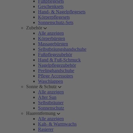
Fußpflegesets
Geschenksets
Hand- & Nagelpflegesets
Körperpflegesets
Sonnenschutz-Sets
Zubehör
Alle anzeigen
Körperbürsten
Massagebürsten
Selbstbräungshandschuhe
Fußpflegezubehör
Hand & Fuß-Schmuck
Nagelpflegezubehör
Peelinghandschuhe
Pflege Accessoires
Waschlappen
Sonne & Schutz
Alle anzeigen
After Sun
Selbstbräuner
Sonnenschutz
Haarentfernung
Alle anzeigen
Kalt- & Warmwachs
Rasierer