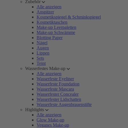
Zubehör
Alle anzeigen
Anspitzer
Kosmetikspiegel & Schminkspiegel
Kosmetiktaschen
Make-up Leerpaletten
Make-up Schwämme
Blotting Paper
Nägel
Augen
Lippen
Sets
Teint
Wasserfestes Make-up
Alle anzeigen
Wasserfeste Eyeliner
Wasserfeste Foundation
Wasserfeste Mascara
Wasserfester Concealer
Wasserfester Lidschatten
Wasserfeste Augenbrauenstifte
Highlights
Alle anzeigen
Glow Make-up
Veganes Make-up