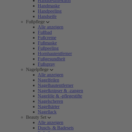
Handdesinfektion
Handmaske
Handpeeling
Handseife
Fußpflege
Alle anzeigen
Fußbad
Fußcreme
Fußmaske
Fußpeeling
Hornhautentferner
Fußgesundheit
Fußspray
Nagelpflege
Alle anzeigen
Nagelfeilen
Nagelhautentferner
Nagelknipser & -zangen
Nagelöle & -pflegestifte
Nagelscheren
Nagelhärter
Nagellack
Beauty Set
Alle anzeigen
Dusch- & Badesets