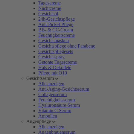
Tagescreme
Nachtcreme
Gesichtsöl
24h-Gesichtspflege
Anti-Pickel-Pflege
BB- & CC-Cream
Feuchtigkeitscreme
Gesichtsmasken
Gesichtspflege ohne Parabene
Gesichtspflegesets
Gesichtsspray
Getönte Tagescreme
Hals & Dekolleté
Pflege mit Q10
Gesichtsserum
Alle anzeigen
Anti-Aging-Gesichtsserum
Collagenserum
Feuchtigkeitsserum
Hyaluronsäure-Serum
Vitamin C Serum
Ampullen
Augenpflege
Alle anzeigen
Augenbrauenserum