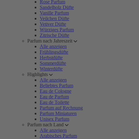
Rose Parfum
Sandelholz Düfte
Vanille Parfum
Veilchen Düfte
Vetiver Düfte
Würziges Parfum
Zitrische Düfte
Parfum nach Jahreszeit
Alle anzeigen
Frühlingsdüfte
Herbstdüfte
Sommerdüfte
Winterdüfte
Highlights
Alle anzeigen
Beliebtes Parfum
Eau de Cologne
Eau de Parfum
Eau de Toilette
Parfum auf Rechnung
Parfum Miniaturen
Unisex Parfum
Parfum nach Land
Alle anzeigen
Arabisches Parfum