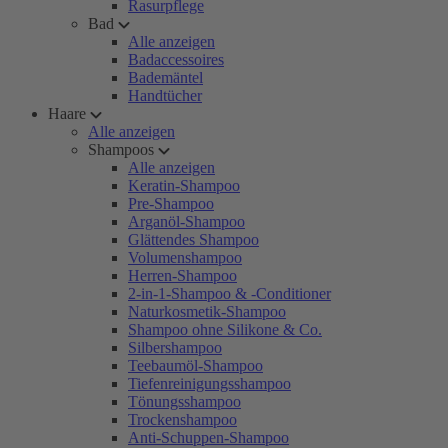
Rasurpflege
Bad
Alle anzeigen
Badaccessoires
Bademäntel
Handtücher
Haare
Alle anzeigen
Shampoos
Alle anzeigen
Keratin-Shampoo
Pre-Shampoo
Arganöl-Shampoo
Glättendes Shampoo
Volumenshampoo
Herren-Shampoo
2-in-1-Shampoo & -Conditioner
Naturkosmetik-Shampoo
Shampoo ohne Silikone & Co.
Silbershampoo
Teebaumöl-Shampoo
Tiefenreinigungsshampoo
Tönungsshampoo
Trockenshampoo
Anti-Schuppen-Shampoo