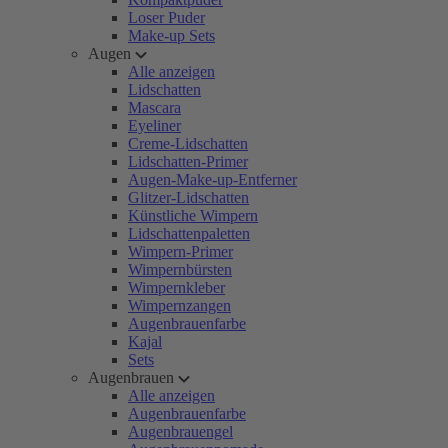
Loser Puder
Make-up Sets
Augen
Alle anzeigen
Lidschatten
Mascara
Eyeliner
Creme-Lidschatten
Lidschatten-Primer
Augen-Make-up-Entferner
Glitzer-Lidschatten
Künstliche Wimpern
Lidschattenpaletten
Wimpern-Primer
Wimpernbürsten
Wimpernkleber
Wimpernzangen
Augenbrauenfarbe
Kajal
Sets
Augenbrauen
Alle anzeigen
Augenbrauenfarbe
Augenbrauengel