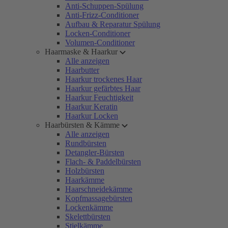
Anti-Schuppen-Spülung
Anti-Frizz-Conditioner
Aufbau & Reparatur Spülung
Locken-Conditioner
Volumen-Conditioner
Haarmaske & Haarkur
Alle anzeigen
Haarbutter
Haarkur trockenes Haar
Haarkur gefärbtes Haar
Haarkur Feuchtigkeit
Haarkur Keratin
Haarkur Locken
Haarbürsten & Kämme
Alle anzeigen
Rundbürsten
Detangler-Bürsten
Flach- & Paddelbürsten
Holzbürsten
Haarkämme
Haarschneidekämme
Kopfmassagebürsten
Lockenkämme
Skelettbürsten
Stielkämme