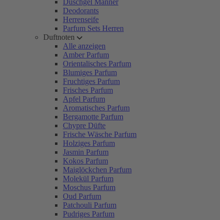
Duschgel Männer
Deodorants
Herrenseife
Parfum Sets Herren
Duftnoten
Alle anzeigen
Amber Parfum
Orientalisches Parfum
Blumiges Parfum
Fruchtiges Parfum
Frisches Parfum
Apfel Parfum
Aromatisches Parfum
Bergamotte Parfum
Chypre Düfte
Frische Wäsche Parfum
Holziges Parfum
Jasmin Parfum
Kokos Parfum
Maiglöckchen Parfum
Molekül Parfum
Moschus Parfum
Oud Parfum
Patchouli Parfum
Pudriges Parfum