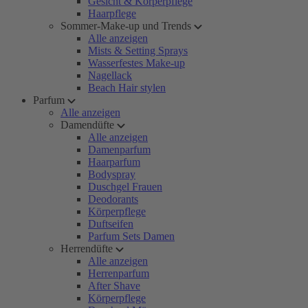
Gesicht & Körperpflege
Haarpflege
Sommer-Make-up und Trends
Alle anzeigen
Mists & Setting Sprays
Wasserfestes Make-up
Nagellack
Beach Hair stylen
Parfum
Alle anzeigen
Damendüfte
Alle anzeigen
Damenparfum
Haarparfum
Bodyspray
Duschgel Frauen
Deodorants
Körperpflege
Duftseifen
Parfum Sets Damen
Herrendüfte
Alle anzeigen
Herrenparfum
After Shave
Körperpflege