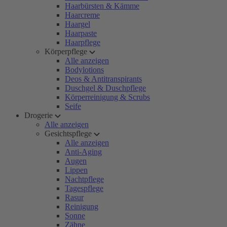
Haarbürsten & Kämme
Haarcreme
Haargel
Haarpaste
Haarpflege
Körperpflege
Alle anzeigen
Bodylotions
Deos & Antitranspirants
Duschgel & Duschpflege
Körperreinigung & Scrubs
Seife
Drogerie
Alle anzeigen
Gesichtspflege
Alle anzeigen
Anti-Aging
Augen
Lippen
Nachtpflege
Tagespflege
Rasur
Reinigung
Sonne
Zähne