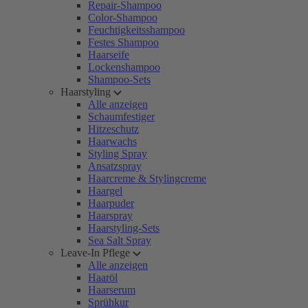
Repair-Shampoo
Color-Shampoo
Feuchtigkeitsshampoo
Festes Shampoo
Haarseife
Lockenshampoo
Shampoo-Sets
Haarstyling
Alle anzeigen
Schaumfestiger
Hitzeschutz
Haarwachs
Styling Spray
Ansatzspray
Haarcreme & Stylingcreme
Haargel
Haarpuder
Haarspray
Haarstyling-Sets
Sea Salt Spray
Leave-In Pflege
Alle anzeigen
Haaröl
Haarserum
Sprühkur