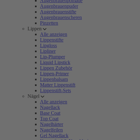
Augenbrauenpomade
Augenbrauenpuder
Augenbrauenstifte
Augenbrauenscheren
Pinzetten
Lippen
Alle anzeigen
Lippenstifte
Lipgloss
Lipliner
Lip-Plumper
Liquid Lipstick
Lippen Zubehör
Lippen-Primer
Lippenbalsam
Matter Lippenstift
Lippenstift-Sets
Nägel
Alle anzeigen
Nagellack
Base Coat
Top Coat
Nagelhärter
Nagelfeilen
Gel Nagellack