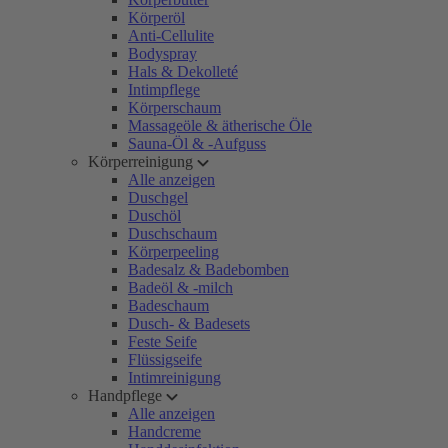
Körperöl
Anti-Cellulite
Bodyspray
Hals & Dekolleté
Intimpflege
Körperschaum
Massageöle & ätherische Öle
Sauna-Öl & -Aufguss
Körperreinigung
Alle anzeigen
Duschgel
Duschöl
Duschschaum
Körperpeeling
Badesalz & Badebomben
Badeöl & -milch
Badeschaum
Dusch- & Badesets
Feste Seife
Flüssigseife
Intimreinigung
Handpflege
Alle anzeigen
Handcreme