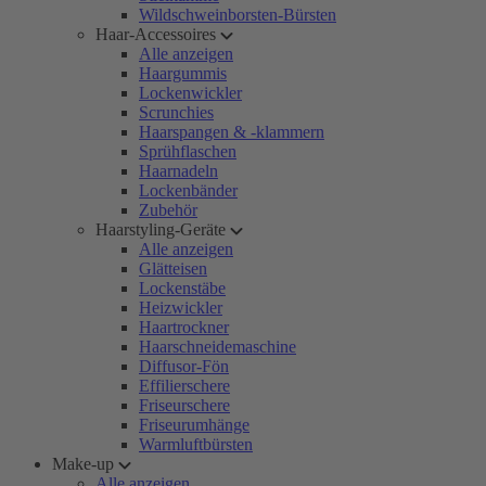
Wildschweinborsten-Bürsten
Haar-Accessoires
Alle anzeigen
Haargummis
Lockenwickler
Scrunchies
Haarspangen & -klammern
Sprühflaschen
Haarnadeln
Lockenbänder
Zubehör
Haarstyling-Geräte
Alle anzeigen
Glätteisen
Lockenstäbe
Heizwickler
Haartrockner
Haarschneidemaschine
Diffusor-Fön
Effilierschere
Friseurschere
Friseurumhänge
Warmluftbürsten
Make-up
Alle anzeigen