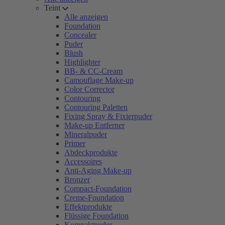
Teint
Alle anzeigen
Foundation
Concealer
Puder
Blush
Highlighter
BB- & CC-Cream
Camouflage Make-up
Color Corrector
Contouring
Contouring Paletten
Fixing Spray & Fixierpuder
Make-up Entferner
Mineralpuder
Primer
Abdeckprodukte
Accessoires
Anti-Aging Make-up
Bronzer
Compact-Foundation
Creme-Foundation
Effektprodukte
Flüssige Foundation
Kompaktpuder