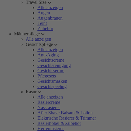
Travel Size
Alle anzeigen
Augen
Augenbrauen
Teint
Zubehör
Männerpflege
Alle anzeigen
Gesichtspflege
Alle anzeigen
Anti-Aging
Gesichtscreme
Gesichtsreinigung
Gesichtsserum
Pflegesets
Gesichtsmasken
Gesichtspeeling
Rasur
Alle anzeigen
Rasiercreme
Nassrasierer
After Shave Balsam & Lotion
Elektrische Rasierer & Trimmer
Rasierhobel & Zubehör
Herrenrasierer