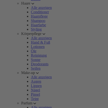
Haare
Alle anzeigen
Conditioner
Haarpflege
Shampoo
Haarfarbe
Styling
Körperpflege
Alle anzeigen
Hand & Fuß
Lotionen
Öle
Reinigung
Sonne
Deodorants
Seifen
Make-up
Alle anzeigen
Augen
Lippen
Nägel
Pinsel
Teint
Parfum
Alle anzeigen