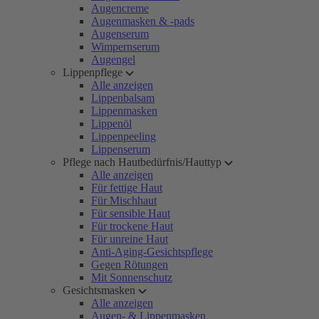
Augencreme
Augenmasken & -pads
Augenserum
Wimpernserum
Augengel
Lippenpflege
Alle anzeigen
Lippenbalsam
Lippenmasken
Lippenöl
Lippenpeeling
Lippenserum
Pflege nach Hautbedürfnis/Hauttyp
Alle anzeigen
Für fettige Haut
Für Mischhaut
Für sensible Haut
Für trockene Haut
Für unreine Haut
Anti-Aging-Gesichtspflege
Gegen Rötungen
Mit Sonnenschutz
Gesichtsmasken
Alle anzeigen
Augen- & Lippenmasken