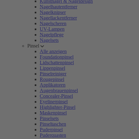
Kunstnägel & Nageldesign
Nagelhautentferner
Nagelknipser
Nagellackentferner
Nagelscheren
UV-Lampen
Nagelpflege
Nagelsets
Pinsel
Alle anzeigen
Foundationpinsel
Lidschattenpinsel
Lippenpinsel
Pinselreiniger
Rougepinsel
Applikatoren
Augenbrauenpinsel
Concealer-Pinsel
Eyelinerpinsel
Highlighter-Pinsel
Maskenpinsel
Pinselsets
Pinseltaschen
Puderpinsel
Puderquasten