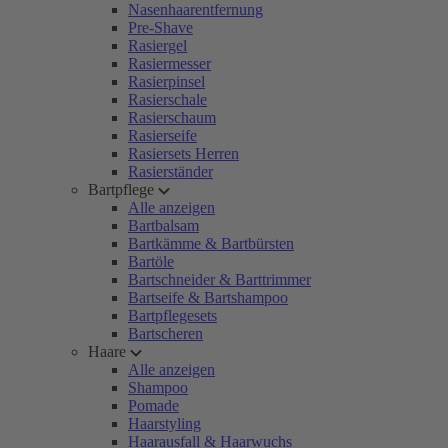
Nasenhaarentfernung
Pre-Shave
Rasiergel
Rasiermesser
Rasierpinsel
Rasierschale
Rasierschaum
Rasierseife
Rasiersets Herren
Rasierständer
Bartpflege
Alle anzeigen
Bartbalsam
Bartkämme & Bartbürsten
Bartöle
Bartschneider & Barttrimmer
Bartseife & Bartshampoo
Bartpflegesets
Bartscheren
Haare
Alle anzeigen
Shampoo
Pomade
Haarstyling
Haarausfall & Haarwuchs