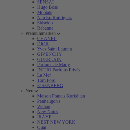
SENSAI
Hugo Boss
Montale
Narciso Rodriguez
Shiseido
Rabanne
Premiummarken
CHANEL
DIOR
Yves Saint Laurent
GIVENCHY
GUERLAIN
Parfums de Marly
INITIO Parfums Privés
La Mer
Tom Ford
EISENBERG
Neu
Maison Francis Kurkdjian
Penhaligon's
Widian
New Notes
IRÄYE
NEST NEW YORK
Ouai