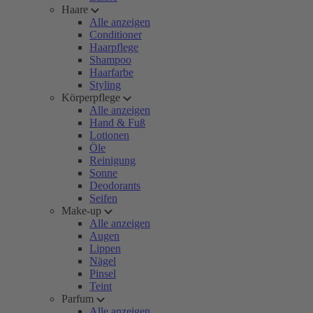
Haare
Alle anzeigen
Conditioner
Haarpflege
Shampoo
Haarfarbe
Styling
Körperpflege
Alle anzeigen
Hand & Fuß
Lotionen
Öle
Reinigung
Sonne
Deodorants
Seifen
Make-up
Alle anzeigen
Augen
Lippen
Nägel
Pinsel
Teint
Parfum
Alle anzeigen