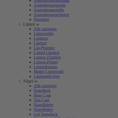
Augenbrauenpomade
Augenbrauenpuder
Augenbrauenstifte
Augenbrauenscheren
Pinzetten
Lippen
Alle anzeigen
Lippenstifte
Lipgloss
Lipliner
Lip-Plumper
Liquid Lipstick
Lippen Zubehör
Lippen-Primer
Lippenbalsam
Matter Lippenstift
Lippenstift-Sets
Nägel
Alle anzeigen
Nagellack
Base Coat
Top Coat
Nagelhärter
Nagelfeilen
Gel Nagellack