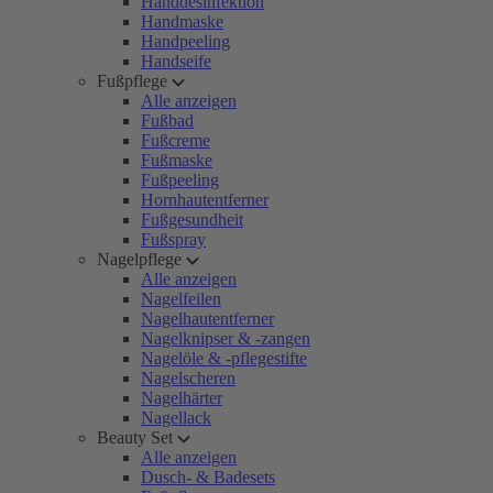
Handdesinfektion
Handmaske
Handpeeling
Handseife
Fußpflege
Alle anzeigen
Fußbad
Fußcreme
Fußmaske
Fußpeeling
Hornhautentferner
Fußgesundheit
Fußspray
Nagelpflege
Alle anzeigen
Nagelfeilen
Nagelhautentferner
Nagelknipser & -zangen
Nagelöle & -pflegestifte
Nagelscheren
Nagelhärter
Nagellack
Beauty Set
Alle anzeigen
Dusch- & Badesets