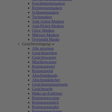
Feuchtigkeitsmasken
Reinigungsmasken
Schlammmasken
Tuchmasken
Anti-Aging-Masken
Anti-Pickel-Masken
Glow Masken
Mitesser-Masken
Overnight Maske
Gesichtsreinigung
Alle anzeigen
Gesichtspeeling
Gesichtswasser
Mizellenwasser
Reinigungsgel
Reinigungsöl
Abschminkpads
Abschminktücher
Gesichtsreinigungssets
Gesichtsseife
Make-up-Entferner
Reinigungscreme
Reinigungsmilch
Reinigungspuder
Reinigungsschaum