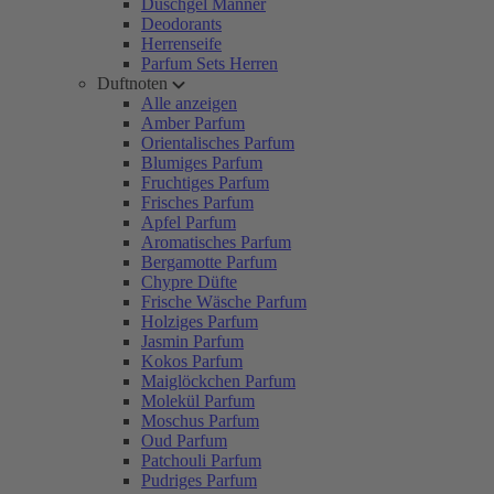
Duschgel Männer
Deodorants
Herrenseife
Parfum Sets Herren
Duftnoten
Alle anzeigen
Amber Parfum
Orientalisches Parfum
Blumiges Parfum
Fruchtiges Parfum
Frisches Parfum
Apfel Parfum
Aromatisches Parfum
Bergamotte Parfum
Chypre Düfte
Frische Wäsche Parfum
Holziges Parfum
Jasmin Parfum
Kokos Parfum
Maiglöckchen Parfum
Molekül Parfum
Moschus Parfum
Oud Parfum
Patchouli Parfum
Pudriges Parfum