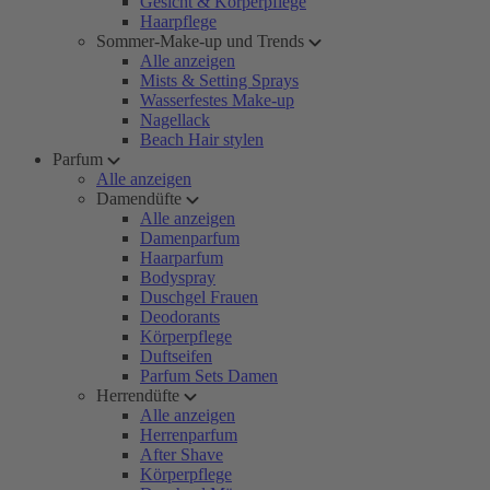
Gesicht & Körperpflege
Haarpflege
Sommer-Make-up und Trends
Alle anzeigen
Mists & Setting Sprays
Wasserfestes Make-up
Nagellack
Beach Hair stylen
Parfum
Alle anzeigen
Damendüfte
Alle anzeigen
Damenparfum
Haarparfum
Bodyspray
Duschgel Frauen
Deodorants
Körperpflege
Duftseifen
Parfum Sets Damen
Herrendüfte
Alle anzeigen
Herrenparfum
After Shave
Körperpflege