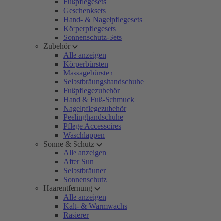
Fußpflegesets
Geschenksets
Hand- & Nagelpflegesets
Körperpflegesets
Sonnenschutz-Sets
Zubehör
Alle anzeigen
Körperbürsten
Massagebürsten
Selbstbräungshandschuhe
Fußpflegezubehör
Hand & Fuß-Schmuck
Nagelpflegezubehör
Peelinghandschuhe
Pflege Accessoires
Waschlappen
Sonne & Schutz
Alle anzeigen
After Sun
Selbstbräuner
Sonnenschutz
Haarentfernung
Alle anzeigen
Kalt- & Warmwachs
Rasierer