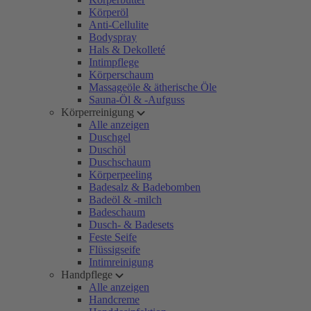
Körperöl
Anti-Cellulite
Bodyspray
Hals & Dekolleté
Intimpflege
Körperschaum
Massageöle & ätherische Öle
Sauna-Öl & -Aufguss
Körperreinigung
Alle anzeigen
Duschgel
Duschöl
Duschschaum
Körperpeeling
Badesalz & Badebomben
Badeöl & -milch
Badeschaum
Dusch- & Badesets
Feste Seife
Flüssigseife
Intimreinigung
Handpflege
Alle anzeigen
Handcreme