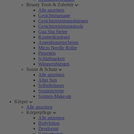
Beauty Tools & Zubehör
Alle anzeigen
Gesichtsmassage
Gesichtsreinigungsbürsten
Gesichtsreinigungstools
Gua Sha Steine
Kosmetikspiegel
Augenbrauenscheren
Micro Needle Roller
Pinzetten
Schlafmasken
Wimpernbürsten
Sonne & Schutz
Alle anzeigen
After Sun
Selbstbräuner
Sonnencreme
Sonnen-Make-up
Körper
Alle anzeigen
Körperpflege
Alle anzeigen
Bodylotion
Deodorant
Körperbutter