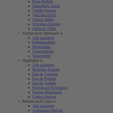
Rose Parfum
Sandelholz Düfte
Vanille Parfum
Veilchen Düfte
Vetiver Düfte
Würziges Parfum
Zitrische Düfte
Parfum nach Jahreszeit
Alle anzeigen
Frühlingsdüfte
Herbstdüfte
Sommerdüfte
Winterdüfte
Highlights
Alle anzeigen
Beliebtes Parfum
Eau de Cologne
Eau de Parfum
Eau de Toilette
Parfum auf Rechnung
Parfum Miniaturen
Unisex Parfum
Parfum nach Land
Alle anzeigen
Arabisches Parfum