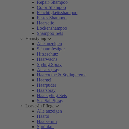
Repair-Shampoo
Color-Shampoo
Feuchtigkeitsshampoo
Festes Shampoo
Haarseife
Lockenshampoo
Shampoo-Sets
Haarstyling
Alle anzeigen
Schaumfestiger
Hitzeschutz
Haarwachs
Styling Spray
Ansatzspray
Haarcreme & Stylingcreme
Haargel
Haarpuder
Haarspray
Haarstyling-Sets
Sea Salt Spray
Leave-In Pflege
Alle anzeigen
Haaröl
Haarserum
Sprühkur