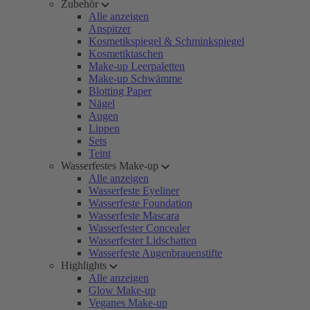
Zubehör
Alle anzeigen
Anspitzer
Kosmetikspiegel & Schminkspiegel
Kosmetiktaschen
Make-up Leerpaletten
Make-up Schwämme
Blotting Paper
Nägel
Augen
Lippen
Sets
Teint
Wasserfestes Make-up
Alle anzeigen
Wasserfeste Eyeliner
Wasserfeste Foundation
Wasserfeste Mascara
Wasserfester Concealer
Wasserfester Lidschatten
Wasserfeste Augenbrauenstifte
Highlights
Alle anzeigen
Glow Make-up
Veganes Make-up