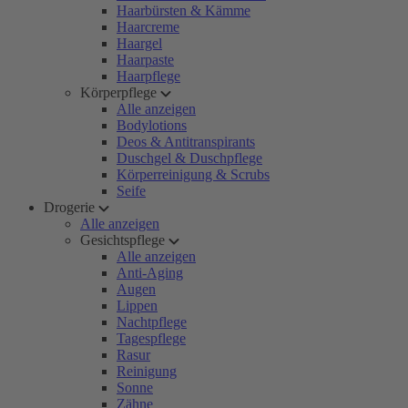
Haarbürsten & Kämme
Haarcreme
Haargel
Haarpaste
Haarpflege
Körperpflege
Alle anzeigen
Bodylotions
Deos & Antitranspirants
Duschgel & Duschpflege
Körperreinigung & Scrubs
Seife
Drogerie
Alle anzeigen
Gesichtspflege
Alle anzeigen
Anti-Aging
Augen
Lippen
Nachtpflege
Tagespflege
Rasur
Reinigung
Sonne
Zähne