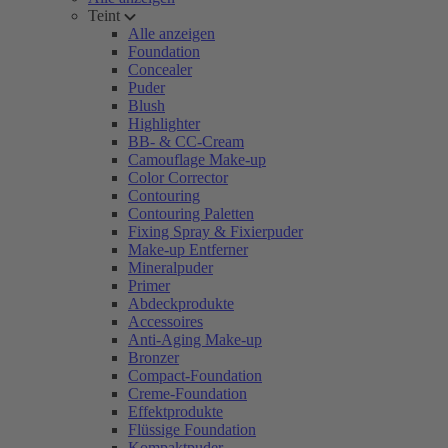
Teint
Alle anzeigen
Foundation
Concealer
Puder
Blush
Highlighter
BB- & CC-Cream
Camouflage Make-up
Color Corrector
Contouring
Contouring Paletten
Fixing Spray & Fixierpuder
Make-up Entferner
Mineralpuder
Primer
Abdeckprodukte
Accessoires
Anti-Aging Make-up
Bronzer
Compact-Foundation
Creme-Foundation
Effektprodukte
Flüssige Foundation
Kompaktpuder