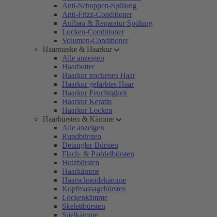
Anti-Schuppen-Spülung
Anti-Frizz-Conditioner
Aufbau & Reparatur Spülung
Locken-Conditioner
Volumen-Conditioner
Haarmaske & Haarkur
Alle anzeigen
Haarbutter
Haarkur trockenes Haar
Haarkur gefärbtes Haar
Haarkur Feuchtigkeit
Haarkur Keratin
Haarkur Locken
Haarbürsten & Kämme
Alle anzeigen
Rundbürsten
Detangler-Bürsten
Flach- & Paddelbürsten
Holzbürsten
Haarkämme
Haarschneidekämme
Kopfmassagebürsten
Lockenkämme
Skelettbürsten
Stielkämme