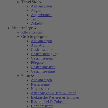
Travel Size
Alle anzeigen
Augen
Augenbrauen
Teint
Zubehör
Männerpflege
Alle anzeigen
Gesichtspflege
Alle anzeigen
Anti-Aging
Gesichtscreme
Gesichtsreinigung
Gesichtsserum
Pflegesets
Gesichtsmasken
Gesichtspeeling
Rasur
Alle anzeigen
Rasiercreme
Nassrasierer
After Shave Balsam & Lotion
Elektrische Rasierer & Trimmer
Rasierhobel & Zubehör
Herrenrasierer