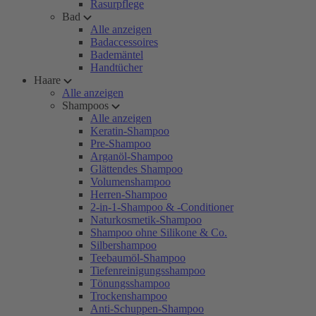
Rasurpflege
Bad
Alle anzeigen
Badaccessoires
Bademäntel
Handtücher
Haare
Alle anzeigen
Shampoos
Alle anzeigen
Keratin-Shampoo
Pre-Shampoo
Arganöl-Shampoo
Glättendes Shampoo
Volumenshampoo
Herren-Shampoo
2-in-1-Shampoo & -Conditioner
Naturkosmetik-Shampoo
Shampoo ohne Silikone & Co.
Silbershampoo
Teebaumöl-Shampoo
Tiefenreinigungsshampoo
Tönungsshampoo
Trockenshampoo
Anti-Schuppen-Shampoo