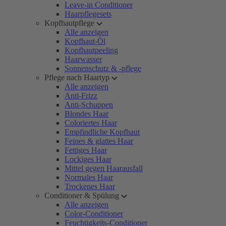
Leave-in Conditioner
Haarpflegesets
Kopfhautpflege
Alle anzeigen
Kopfhaut-Öl
Kopfhautpeeling
Haarwasser
Sonnenschutz & -pflege
Pflege nach Haartyp
Alle anzeigen
Anti-Frizz
Anti-Schuppen
Blondes Haar
Coloriertes Haar
Empfindliche Kopfhaut
Feines & glattes Haar
Fettiges Haar
Lockiges Haar
Mittel gegen Haarausfall
Normales Haar
Trockenes Haar
Conditioner & Spülung
Alle anzeigen
Color-Conditioner
Feuchtigkeits-Conditioner