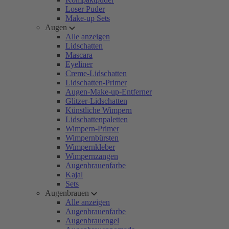
Loser Puder
Make-up Sets
Augen
Alle anzeigen
Lidschatten
Mascara
Eyeliner
Creme-Lidschatten
Lidschatten-Primer
Augen-Make-up-Entferner
Glitzer-Lidschatten
Künstliche Wimpern
Lidschattenpaletten
Wimpern-Primer
Wimpernbürsten
Wimpernkleber
Wimpernzangen
Augenbrauenfarbe
Kajal
Sets
Augenbrauen
Alle anzeigen
Augenbrauenfarbe
Augenbrauengel