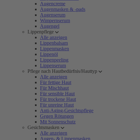
Augencreme
Augenmasken & -pads
Augenserum
Wimpernserum
Augengel
Lippenpflege
Alle anzeigen
Lippenbalsam
Lippenmasken
Lippenöl
Lippenpeeling
Lippenserum
Pflege nach Hautbedürfnis/Hauttyp
Alle anzeigen
Für fettige Haut
Für Mischhaut
Für sensible Haut
Für trockene Haut
Für unreine Haut
Anti-Aging-Gesichtspflege
Gegen Rötungen
Mit Sonnenschutz
Gesichtsmasken
Alle anzeigen
Augen- & Lippenmasken