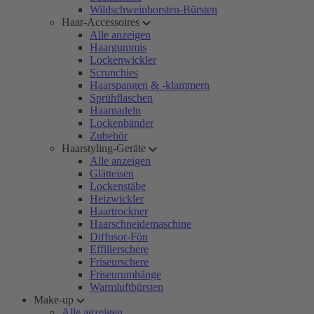
Wildschweinborsten-Bürsten
Haar-Accessoires
Alle anzeigen
Haargummis
Lockenwickler
Scrunchies
Haarspangen & -klammern
Sprühflaschen
Haarnadeln
Lockenbänder
Zubehör
Haarstyling-Geräte
Alle anzeigen
Glätteisen
Lockenstäbe
Heizwickler
Haartrockner
Haarschneidemaschine
Diffusor-Fön
Effilierschere
Friseurschere
Friseurumhänge
Warmluftbürsten
Make-up
Alle anzeigen