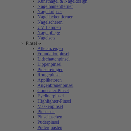
Kunstnägel & Nageldesign
Nagelhautentferner
Nagelknipser
Nagellackentferner
Nagelscheren
UV-Lampen
Nagelpflege
Nagelsets
Pinsel
Alle anzeigen
Foundationpinsel
Lidschattenpinsel
Lippenpinsel
Pinselreiniger
Rougepinsel
Applikatoren
Augenbrauenpinsel
Concealer-Pinsel
Eyelinerpinsel
Highlighter-Pinsel
Maskenpinsel
Pinselsets
Pinseltaschen
Puderpinsel
Puderquasten