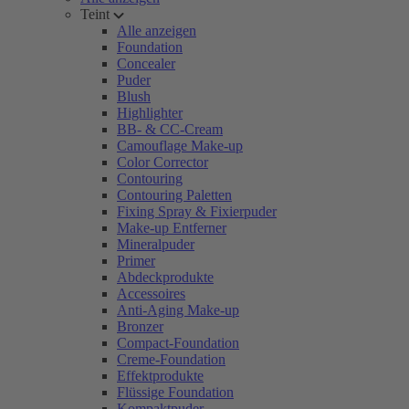
Teint
Alle anzeigen
Foundation
Concealer
Puder
Blush
Highlighter
BB- & CC-Cream
Camouflage Make-up
Color Corrector
Contouring
Contouring Paletten
Fixing Spray & Fixierpuder
Make-up Entferner
Mineralpuder
Primer
Abdeckprodukte
Accessoires
Anti-Aging Make-up
Bronzer
Compact-Foundation
Creme-Foundation
Effektprodukte
Flüssige Foundation
Kompaktpuder