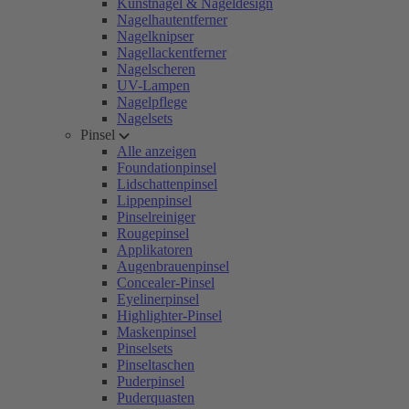
Kunstnägel & Nageldesign
Nagelhautentferner
Nagelknipser
Nagellackentferner
Nagelscheren
UV-Lampen
Nagelpflege
Nagelsets
Pinsel
Alle anzeigen
Foundationpinsel
Lidschattenpinsel
Lippenpinsel
Pinselreiniger
Rougepinsel
Applikatoren
Augenbrauenpinsel
Concealer-Pinsel
Eyelinerpinsel
Highlighter-Pinsel
Maskenpinsel
Pinselsets
Pinseltaschen
Puderpinsel
Puderquasten