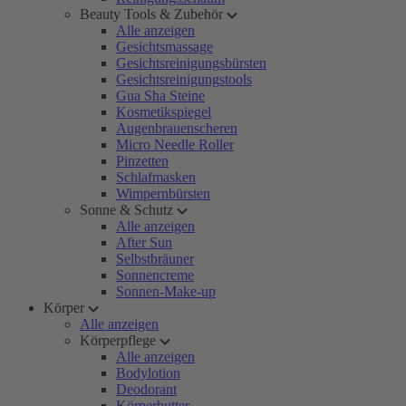
Beauty Tools & Zubehör
Alle anzeigen
Gesichtsmassage
Gesichtsreinigungsbürsten
Gesichtsreinigungstools
Gua Sha Steine
Kosmetikspiegel
Augenbrauenscheren
Micro Needle Roller
Pinzetten
Schlafmasken
Wimpernbürsten
Sonne & Schutz
Alle anzeigen
After Sun
Selbstbräuner
Sonnencreme
Sonnen-Make-up
Körper
Alle anzeigen
Körperpflege
Alle anzeigen
Bodylotion
Deodorant
Körperbutter