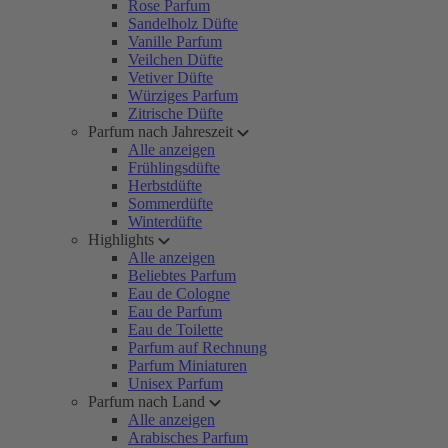
Rose Parfum
Sandelholz Düfte
Vanille Parfum
Veilchen Düfte
Vetiver Düfte
Würziges Parfum
Zitrische Düfte
Parfum nach Jahreszeit
Alle anzeigen
Frühlingsdüfte
Herbstdüfte
Sommerdüfte
Winterdüfte
Highlights
Alle anzeigen
Beliebtes Parfum
Eau de Cologne
Eau de Parfum
Eau de Toilette
Parfum auf Rechnung
Parfum Miniaturen
Unisex Parfum
Parfum nach Land
Alle anzeigen
Arabisches Parfum