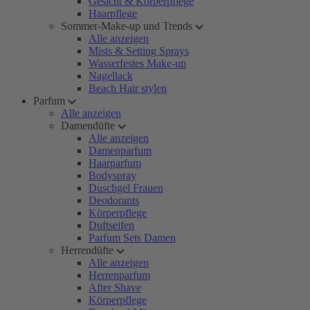
Gesicht & Körperpflege
Haarpflege
Sommer-Make-up und Trends
Alle anzeigen
Mists & Setting Sprays
Wasserfestes Make-up
Nagellack
Beach Hair stylen
Parfum
Alle anzeigen
Damendüfte
Alle anzeigen
Damenparfum
Haarparfum
Bodyspray
Duschgel Frauen
Deodorants
Körperpflege
Duftseifen
Parfum Sets Damen
Herrendüfte
Alle anzeigen
Herrenparfum
After Shave
Körperpflege