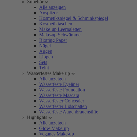
Zubehör
Alle anzeigen
Anspitzer
Kosmetikspiegel & Schminkspiegel
Kosmetiktaschen
Make-up Leerpaletten
Make-up Schwämme
Blotting Paper
Nägel
Augen
Lippen
Sets
Teint
Wasserfestes Make-up
Alle anzeigen
Wasserfeste Eyeliner
Wasserfeste Foundation
Wasserfeste Mascara
Wasserfester Concealer
Wasserfester Lidschatten
Wasserfeste Augenbrauenstifte
Highlights
Alle anzeigen
Glow Make-up
Veganes Make-up