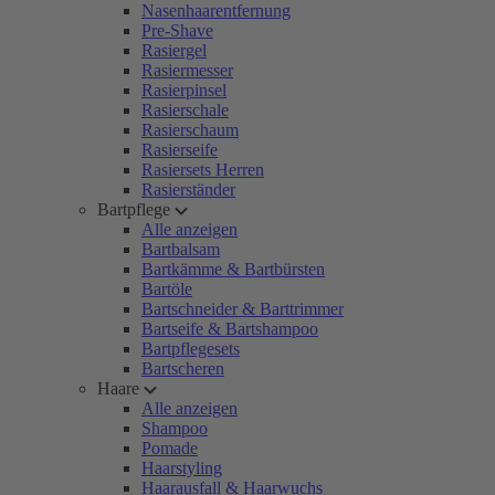
Nasenhaarentfernung
Pre-Shave
Rasiergel
Rasiermesser
Rasierpinsel
Rasierschale
Rasierschaum
Rasierseife
Rasiersets Herren
Rasierständer
Bartpflege
Alle anzeigen
Bartbalsam
Bartkämme & Bartbürsten
Bartöle
Bartschneider & Barttrimmer
Bartseife & Bartshampoo
Bartpflegesets
Bartscheren
Haare
Alle anzeigen
Shampoo
Pomade
Haarstyling
Haarausfall & Haarwuchs