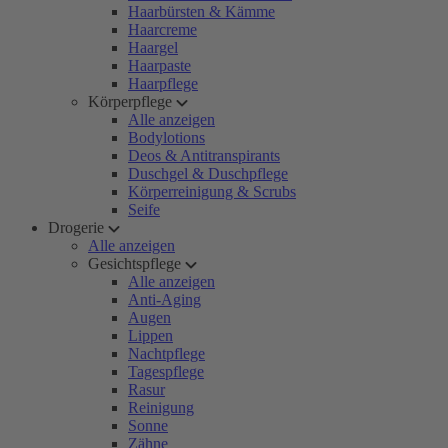
Haarbürsten & Kämme
Haarcreme
Haargel
Haarpaste
Haarpflege
Körperpflege
Alle anzeigen
Bodylotions
Deos & Antitranspirants
Duschgel & Duschpflege
Körperreinigung & Scrubs
Seife
Drogerie
Alle anzeigen
Gesichtspflege
Alle anzeigen
Anti-Aging
Augen
Lippen
Nachtpflege
Tagespflege
Rasur
Reinigung
Sonne
Zähne