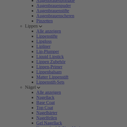
Augenbrauenpomade
Augenbrauenpuder
Augenbrauenstifte
Augenbrauenscheren
Pinzetten
Lippen
Alle anzeigen
Lippenstifte
Lipgloss
Lipliner
Lip-Plumper
Liquid Lipstick
Lippen Zubehör
Lippen-Primer
Lippenbalsam
Matter Lippenstift
Lippenstift-Sets
Nägel
Alle anzeigen
Nagellack
Base Coat
Top Coat
Nagelhärter
Nagelfeilen
Gel Nagellack