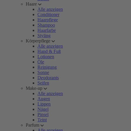
Haare
Alle anzeigen
Conditioner
Haarpflege
Shampoo
Haarfarbe
Styling
Körperpflege
Alle anzeigen
Hand & Fuß
Lotionen
Öle
Reinigung
Sonne
Deodorants
Seifen
Make-up
Alle anzeigen
Augen
Lippen
Nägel
Pinsel
Teint
Parfum
Alle anzeigen