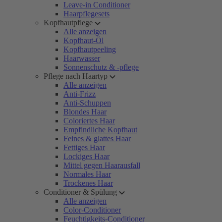
Leave-in Conditioner
Haarpflegesets
Kopfhautpflege
Alle anzeigen
Kopfhaut-Öl
Kopfhautpeeling
Haarwasser
Sonnenschutz & -pflege
Pflege nach Haartyp
Alle anzeigen
Anti-Frizz
Anti-Schuppen
Blondes Haar
Coloriertes Haar
Empfindliche Kopfhaut
Feines & glattes Haar
Fettiges Haar
Lockiges Haar
Mittel gegen Haarausfall
Normales Haar
Trockenes Haar
Conditioner & Spülung
Alle anzeigen
Color-Conditioner
Feuchtigkeits-Conditioner