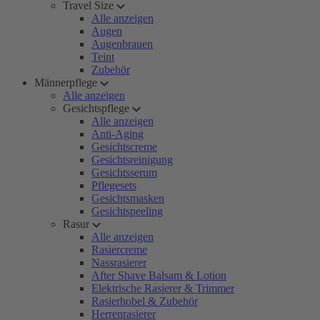
Travel Size
Alle anzeigen
Augen
Augenbrauen
Teint
Zubehör
Männerpflege
Alle anzeigen
Gesichtspflege
Alle anzeigen
Anti-Aging
Gesichtscreme
Gesichtsreinigung
Gesichtsserum
Pflegesets
Gesichtsmasken
Gesichtspeeling
Rasur
Alle anzeigen
Rasiercreme
Nassrasierer
After Shave Balsam & Lotion
Elektrische Rasierer & Trimmer
Rasierhobel & Zubehör
Herrenrasierer