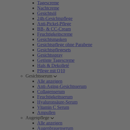
Tagescreme
Nachtcreme
Gesichtsöl
24h-Gesichtspflege
Anti-Pickel-Pflege
BB- & CC-Cream
Feuchtigkeitscreme
Gesichtsmasken
Gesichtspflege ohne Parabene
Gesichtspflegesets
Gesichtsspray
Getönte Tagescreme
Hals & Dekolleté
Pflege mit Q10
Gesichtsserum
Alle anzeigen
Anti-Aging-Gesichtsserum
Collagenserum
Feuchtigkeitsserum
Hyaluronsäure-Serum
Vitamin C Serum
Ampullen
Augenpflege
Alle anzeigen
Augenbrauenserum