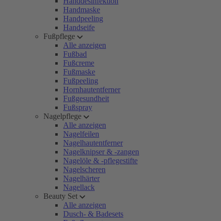
Handdesinfektion
Handmaske
Handpeeling
Handseife
Fußpflege
Alle anzeigen
Fußbad
Fußcreme
Fußmaske
Fußpeeling
Hornhautentferner
Fußgesundheit
Fußspray
Nagelpflege
Alle anzeigen
Nagelfeilen
Nagelhautentferner
Nagelknipser & -zangen
Nagelöle & -pflegestifte
Nagelscheren
Nagelhärter
Nagellack
Beauty Set
Alle anzeigen
Dusch- & Badesets