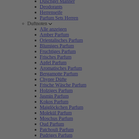
Duschgel Männer
Deodorants
Herrenseife
Parfum Sets Herren
Duftnoten
Alle anzeigen
Amber Parfum
Orientalisches Parfum
Blumiges Parfum
Fruchtiges Parfum
Frisches Parfum
Apfel Parfum
Aromatisches Parfum
Bergamotte Parfum
Chypre Düfte
Frische Wäsche Parfum
Holziges Parfum
Jasmin Parfum
Kokos Parfum
Maiglöckchen Parfum
Molekül Parfum
Moschus Parfum
Oud Parfum
Patchouli Parfum
Pudriges Parfum