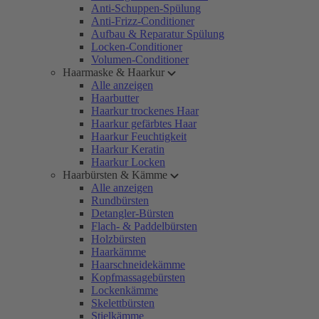
Anti-Schuppen-Spülung
Anti-Frizz-Conditioner
Aufbau & Reparatur Spülung
Locken-Conditioner
Volumen-Conditioner
Haarmaske & Haarkur
Alle anzeigen
Haarbutter
Haarkur trockenes Haar
Haarkur gefärbtes Haar
Haarkur Feuchtigkeit
Haarkur Keratin
Haarkur Locken
Haarbürsten & Kämme
Alle anzeigen
Rundbürsten
Detangler-Bürsten
Flach- & Paddelbürsten
Holzbürsten
Haarkämme
Haarschneidekämme
Kopfmassagebürsten
Lockenkämme
Skelettbürsten
Stielkämme