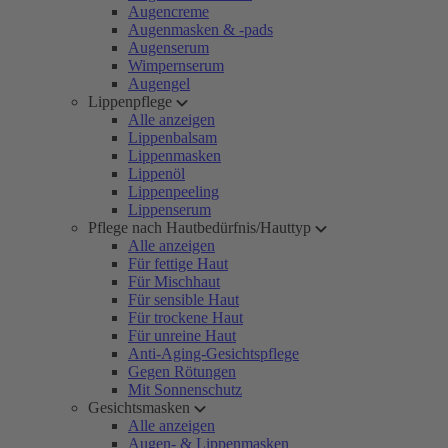
Augencreme
Augenmasken & -pads
Augenserum
Wimpernserum
Augengel
Lippenpflege
Alle anzeigen
Lippenbalsam
Lippenmasken
Lippenöl
Lippenpeeling
Lippenserum
Pflege nach Hautbedürfnis/Hauttyp
Alle anzeigen
Für fettige Haut
Für Mischhaut
Für sensible Haut
Für trockene Haut
Für unreine Haut
Anti-Aging-Gesichtspflege
Gegen Rötungen
Mit Sonnenschutz
Gesichtsmasken
Alle anzeigen
Augen- & Lippenmasken