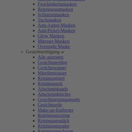
Feuchtigkeitsmasken
Reinigungsmasken
Schlammmasken
Tuchmasken
Anti-Aging-Masken
Anti-Pickel-Masken
Glow Masken
Mitesser-Masken
Overnight Maske
Gesichtsreinigung
Alle anzeigen
Gesichtspeeling
Gesichtswasser
Mizellenwasser
Reinigungsgel
Reinigungsöl
Abschminkpads
Abschminktücher
Gesichtsreinigungssets
Gesichtsseife
Make-up-Entferner
Reinigungscreme
Reinigungsmilch
Reinigungspuder
Reinigungsschaum