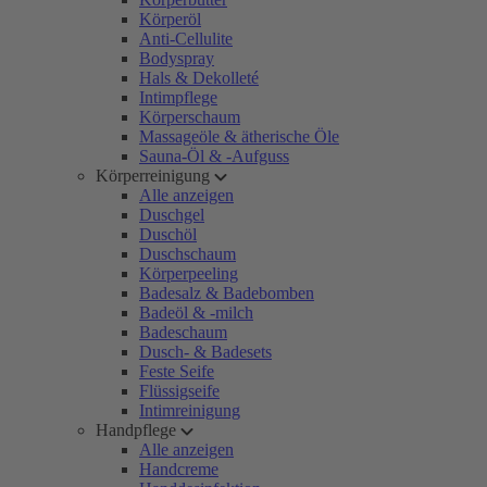
Körperöl
Anti-Cellulite
Bodyspray
Hals & Dekolleté
Intimpflege
Körperschaum
Massageöle & ätherische Öle
Sauna-Öl & -Aufguss
Körperreinigung
Alle anzeigen
Duschgel
Duschöl
Duschschaum
Körperpeeling
Badesalz & Badebomben
Badeöl & -milch
Badeschaum
Dusch- & Badesets
Feste Seife
Flüssigseife
Intimreinigung
Handpflege
Alle anzeigen
Handcreme