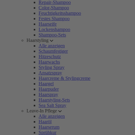
Repair-Shampoo
Color-Shampoo
Feuchtigkeitsshampoo
Festes Shampoo
Haarseife
Lockenshampoo
Shampoo-Sets
Haarstyling
Alle anzeigen
Schaumfestiger
Hitzeschutz
Haarwachs
Styling Spray
Ansatzspray
Haarcreme & Stylingcreme
Haargel
Haarpuder
Haarspray
Haarstyling-Sets
Sea Salt Spray
Leave-In Pflege
Alle anzeigen
Haaröl
Haarserum
Sprühkur