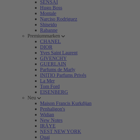
SENSAI
Hugo Boss
Montale
Narciso Rodriguez
Shiseido
Rabanne
Premiummarken
CHANEL
DIOR
Yves Saint Laurent
GIVENCHY
GUERLAIN
Parfums de Marly
INITIO Parfums Privés
La Mer
Tom Ford
EISENBERG
Neu
Maison Francis Kurkdjian
Penhaligon's
Widian
New Notes
IRÄYE
NEST NEW YORK
Ouai