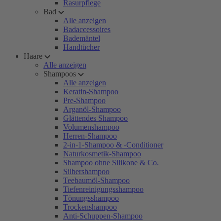
Rasurpflege
Bad
Alle anzeigen
Badaccessoires
Bademäntel
Handtücher
Haare
Alle anzeigen
Shampoos
Alle anzeigen
Keratin-Shampoo
Pre-Shampoo
Arganöl-Shampoo
Glättendes Shampoo
Volumenshampoo
Herren-Shampoo
2-in-1-Shampoo & -Conditioner
Naturkosmetik-Shampoo
Shampoo ohne Silikone & Co.
Silbershampoo
Teebaumöl-Shampoo
Tiefenreinigungsshampoo
Tönungsshampoo
Trockenshampoo
Anti-Schuppen-Shampoo