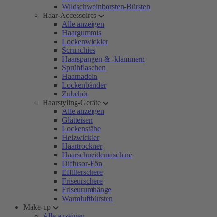
Wildschweinborsten-Bürsten
Haar-Accessoires
Alle anzeigen
Haargummis
Lockenwickler
Scrunchies
Haarspangen & -klammern
Sprühflaschen
Haarnadeln
Lockenbänder
Zubehör
Haarstyling-Geräte
Alle anzeigen
Glätteisen
Lockenstäbe
Heizwickler
Haartrockner
Haarschneidemaschine
Diffusor-Fön
Effilierschere
Friseurschere
Friseurumhänge
Warmluftbürsten
Make-up
Alle anzeigen