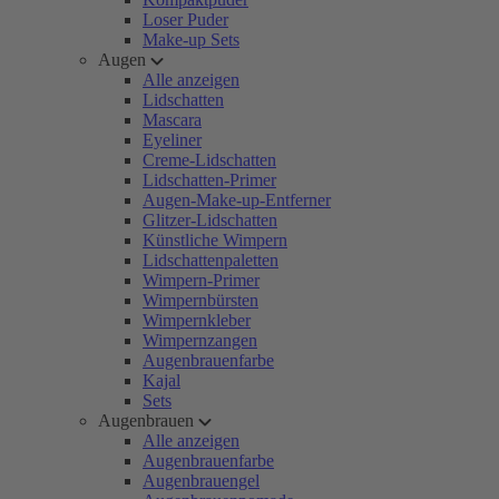
Loser Puder
Make-up Sets
Augen
Alle anzeigen
Lidschatten
Mascara
Eyeliner
Creme-Lidschatten
Lidschatten-Primer
Augen-Make-up-Entferner
Glitzer-Lidschatten
Künstliche Wimpern
Lidschattenpaletten
Wimpern-Primer
Wimpernbürsten
Wimpernkleber
Wimpernzangen
Augenbrauenfarbe
Kajal
Sets
Augenbrauen
Alle anzeigen
Augenbrauenfarbe
Augenbrauengel