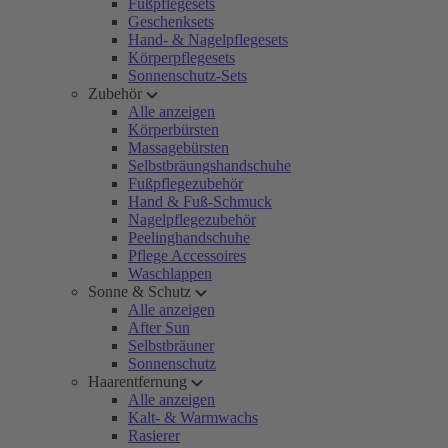
Fußpflegesets
Geschenksets
Hand- & Nagelpflegesets
Körperpflegesets
Sonnenschutz-Sets
Zubehör
Alle anzeigen
Körperbürsten
Massagebürsten
Selbstbräungshandschuhe
Fußpflegezubehör
Hand & Fuß-Schmuck
Nagelpflegezubehör
Peelinghandschuhe
Pflege Accessoires
Waschlappen
Sonne & Schutz
Alle anzeigen
After Sun
Selbstbräuner
Sonnenschutz
Haarentfernung
Alle anzeigen
Kalt- & Warmwachs
Rasierer