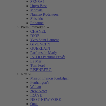
SENSAI
Hugo Boss
Montale
Narciso Rodriguez
Shiseido
Rabanne
Premiummarken
CHANEL
DIOR
Yves Saint Laurent
GIVENCHY
GUERLAIN
Parfums de Marly
INITIO Parfums Privés
La Mer
Tom Ford
EISENBERG
Neu
Maison Francis Kurkdjian
Penhaligon's
Widian
New Notes
IRÄYE
NEST NEW YORK
Ouai