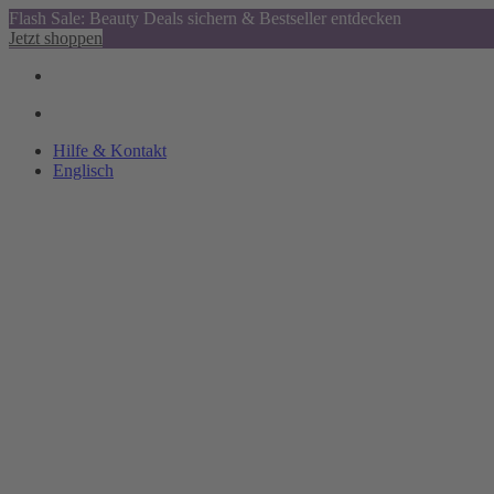
Flash Sale: Beauty Deals sichern & Bestseller entdecken
Jetzt shoppen
Hilfe & Kontakt
Englisch