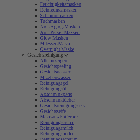
Feuchtigkeitsmasken
Reinigungsmasken
Schlammmasken
Tuchmasken
Anti-Aging-Masken
Anti-Pickel-Masken
Glow Masken
Mitesser-Masken
Overnight Maske
Gesichtsreinigung
Alle anzeigen
Gesichtspeeling
Gesichtswasser
Mizellenwasser
Reinigungsgel
Reinigungsöl
Abschminkpads
Abschminktücher
Gesichtsreinigungssets
Gesichtsseife
Make-up-Entferner
Reinigungscreme
Reinigungsmilch
Reinigungspuder
Reinigungsschaum