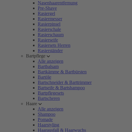
Nasenhaarentfernung
Pre-Shave
Rasiergel
Rasiermesser
Rasierpinsel
Rasierschale
Rasierschaum
Rasierseife
Rasiersets Herren
Rasierständer
Bartpflege
Alle anzeigen
Bartbalsam
Bartkämme & Bartbürsten
Bartöle
Bartschneider & Barttrimmer
Bartseife & Bartshampoo
Bartpflegesets
Bartscheren
Haare
Alle anzeigen
Shampoo
Pomade
Haarstyling
Haarausfall & Haarwuchs