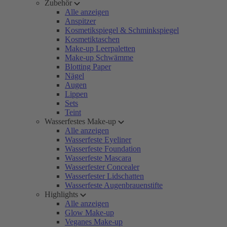
Zubehör
Alle anzeigen
Anspitzer
Kosmetikspiegel & Schminkspiegel
Kosmetiktaschen
Make-up Leerpaletten
Make-up Schwämme
Blotting Paper
Nägel
Augen
Lippen
Sets
Teint
Wasserfestes Make-up
Alle anzeigen
Wasserfeste Eyeliner
Wasserfeste Foundation
Wasserfeste Mascara
Wasserfester Concealer
Wasserfester Lidschatten
Wasserfeste Augenbrauenstifte
Highlights
Alle anzeigen
Glow Make-up
Veganes Make-up