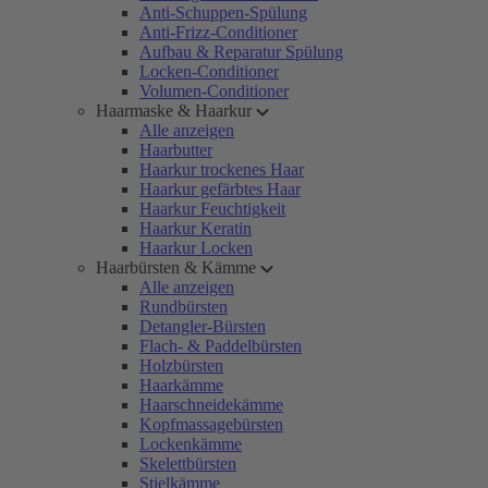
Anti-Schuppen-Spülung
Anti-Frizz-Conditioner
Aufbau & Reparatur Spülung
Locken-Conditioner
Volumen-Conditioner
Haarmaske & Haarkur
Alle anzeigen
Haarbutter
Haarkur trockenes Haar
Haarkur gefärbtes Haar
Haarkur Feuchtigkeit
Haarkur Keratin
Haarkur Locken
Haarbürsten & Kämme
Alle anzeigen
Rundbürsten
Detangler-Bürsten
Flach- & Paddelbürsten
Holzbürsten
Haarkämme
Haarschneidekämme
Kopfmassagebürsten
Lockenkämme
Skelettbürsten
Stielkämme