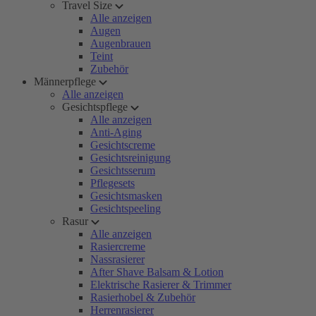
Travel Size
Alle anzeigen
Augen
Augenbrauen
Teint
Zubehör
Männerpflege
Alle anzeigen
Gesichtspflege
Alle anzeigen
Anti-Aging
Gesichtscreme
Gesichtsreinigung
Gesichtsserum
Pflegesets
Gesichtsmasken
Gesichtspeeling
Rasur
Alle anzeigen
Rasiercreme
Nassrasierer
After Shave Balsam & Lotion
Elektrische Rasierer & Trimmer
Rasierhobel & Zubehör
Herrenrasierer