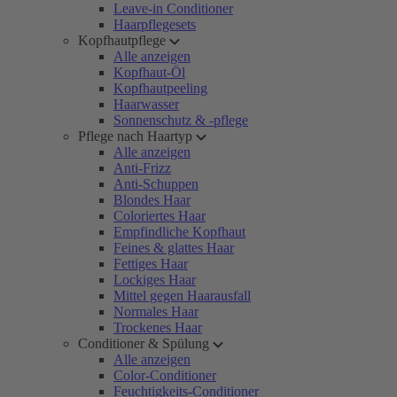
Leave-in Conditioner
Haarpflegesets
Kopfhautpflege
Alle anzeigen
Kopfhaut-Öl
Kopfhautpeeling
Haarwasser
Sonnenschutz & -pflege
Pflege nach Haartyp
Alle anzeigen
Anti-Frizz
Anti-Schuppen
Blondes Haar
Coloriertes Haar
Empfindliche Kopfhaut
Feines & glattes Haar
Fettiges Haar
Lockiges Haar
Mittel gegen Haarausfall
Normales Haar
Trockenes Haar
Conditioner & Spülung
Alle anzeigen
Color-Conditioner
Feuchtigkeits-Conditioner