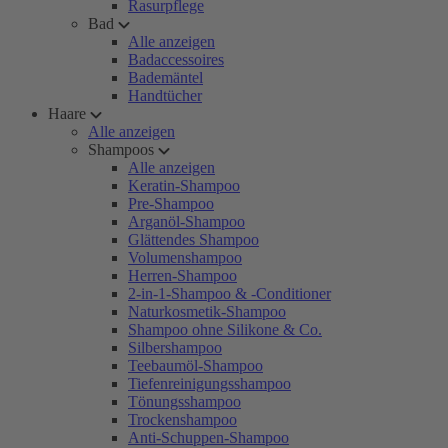
Rasurpflege
Bad
Alle anzeigen
Badaccessoires
Bademäntel
Handtücher
Haare
Alle anzeigen
Shampoos
Alle anzeigen
Keratin-Shampoo
Pre-Shampoo
Arganöl-Shampoo
Glättendes Shampoo
Volumenshampoo
Herren-Shampoo
2-in-1-Shampoo & -Conditioner
Naturkosmetik-Shampoo
Shampoo ohne Silikone & Co.
Silbershampoo
Teebaumöl-Shampoo
Tiefenreinigungsshampoo
Tönungsshampoo
Trockenshampoo
Anti-Schuppen-Shampoo