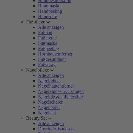
Handdesinfektion
Handmaske
Handpeeling
Handseife
Fußpflege
Alle anzeigen
Fußbad
Fußcreme
Fußmaske
Fußpeeling
Hornhautentferner
Fußgesundheit
Fußspray
Nagelpflege
Alle anzeigen
Nagelfeilen
Nagelhautentferner
Nagelknipser & -zangen
Nagelöle & -pflegestifte
Nagelscheren
Nagelhärter
Nagellack
Beauty Set
Alle anzeigen
Dusch- & Badesets