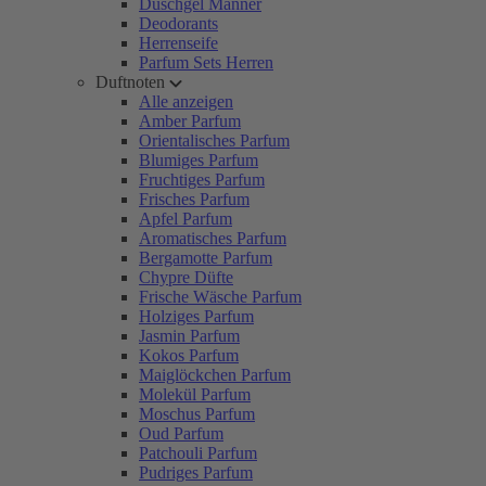
Duschgel Männer
Deodorants
Herrenseife
Parfum Sets Herren
Duftnoten
Alle anzeigen
Amber Parfum
Orientalisches Parfum
Blumiges Parfum
Fruchtiges Parfum
Frisches Parfum
Apfel Parfum
Aromatisches Parfum
Bergamotte Parfum
Chypre Düfte
Frische Wäsche Parfum
Holziges Parfum
Jasmin Parfum
Kokos Parfum
Maiglöckchen Parfum
Molekül Parfum
Moschus Parfum
Oud Parfum
Patchouli Parfum
Pudriges Parfum