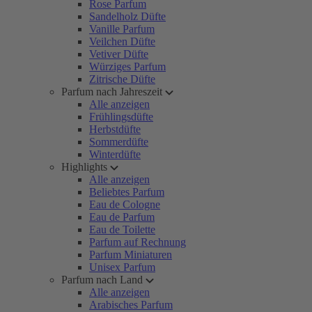
Rose Parfum
Sandelholz Düfte
Vanille Parfum
Veilchen Düfte
Vetiver Düfte
Würziges Parfum
Zitrische Düfte
Parfum nach Jahreszeit
Alle anzeigen
Frühlingsdüfte
Herbstdüfte
Sommerdüfte
Winterdüfte
Highlights
Alle anzeigen
Beliebtes Parfum
Eau de Cologne
Eau de Parfum
Eau de Toilette
Parfum auf Rechnung
Parfum Miniaturen
Unisex Parfum
Parfum nach Land
Alle anzeigen
Arabisches Parfum