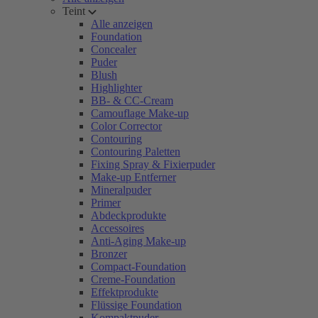
Teint
Alle anzeigen
Foundation
Concealer
Puder
Blush
Highlighter
BB- & CC-Cream
Camouflage Make-up
Color Corrector
Contouring
Contouring Paletten
Fixing Spray & Fixierpuder
Make-up Entferner
Mineralpuder
Primer
Abdeckprodukte
Accessoires
Anti-Aging Make-up
Bronzer
Compact-Foundation
Creme-Foundation
Effektprodukte
Flüssige Foundation
Kompaktpuder