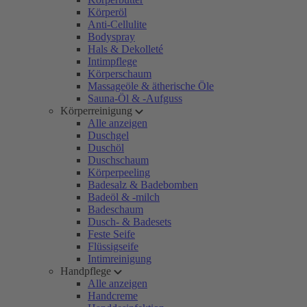
Körperöl
Anti-Cellulite
Bodyspray
Hals & Dekolleté
Intimpflege
Körperschaum
Massageöle & ätherische Öle
Sauna-Öl & -Aufguss
Körperreinigung
Alle anzeigen
Duschgel
Duschöl
Duschschaum
Körperpeeling
Badesalz & Badebomben
Badeöl & -milch
Badeschaum
Dusch- & Badesets
Feste Seife
Flüssigseife
Intimreinigung
Handpflege
Alle anzeigen
Handcreme