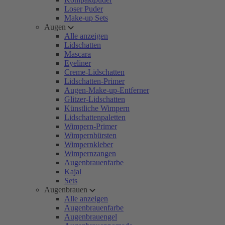
Loser Puder
Make-up Sets
Augen
Alle anzeigen
Lidschatten
Mascara
Eyeliner
Creme-Lidschatten
Lidschatten-Primer
Augen-Make-up-Entferner
Glitzer-Lidschatten
Künstliche Wimpern
Lidschattenpaletten
Wimpern-Primer
Wimpernbürsten
Wimpernkleber
Wimpernzangen
Augenbrauenfarbe
Kajal
Sets
Augenbrauen
Alle anzeigen
Augenbrauenfarbe
Augenbrauengel