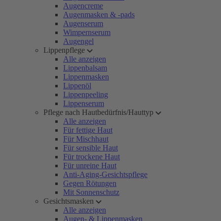
Augencreme
Augenmasken & -pads
Augenserum
Wimpernserum
Augengel
Lippenpflege
Alle anzeigen
Lippenbalsam
Lippenmasken
Lippenöl
Lippenpeeling
Lippenserum
Pflege nach Hautbedürfnis/Hauttyp
Alle anzeigen
Für fettige Haut
Für Mischhaut
Für sensible Haut
Für trockene Haut
Für unreine Haut
Anti-Aging-Gesichtspflege
Gegen Rötungen
Mit Sonnenschutz
Gesichtsmasken
Alle anzeigen
Augen- & Lippenmasken