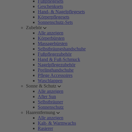
Fußpflegesets
Geschenksets
Hand- & Nagelpflegesets
Körperpflegesets
Sonnenschutz-Sets
Zubehör
Alle anzeigen
Körperbürsten
Massagebürsten
Selbstbräungshandschuhe
Fußpflegezubehör
Hand & Fuß-Schmuck
Nagelpflegezubehör
Peelinghandschuhe
Pflege Accessoires
Waschlappen
Sonne & Schutz
Alle anzeigen
After Sun
Selbstbräuner
Sonnenschutz
Haarentfernung
Alle anzeigen
Kalt- & Warmwachs
Rasierer