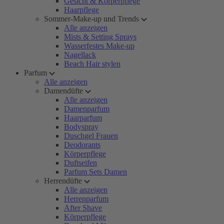
Gesicht & Körperpflege
Haarpflege
Sommer-Make-up und Trends
Alle anzeigen
Mists & Setting Sprays
Wasserfestes Make-up
Nagellack
Beach Hair stylen
Parfum
Alle anzeigen
Damendüfte
Alle anzeigen
Damenparfum
Haarparfum
Bodyspray
Duschgel Frauen
Deodorants
Körperpflege
Duftseifen
Parfum Sets Damen
Herrendüfte
Alle anzeigen
Herrenparfum
After Shave
Körperpflege