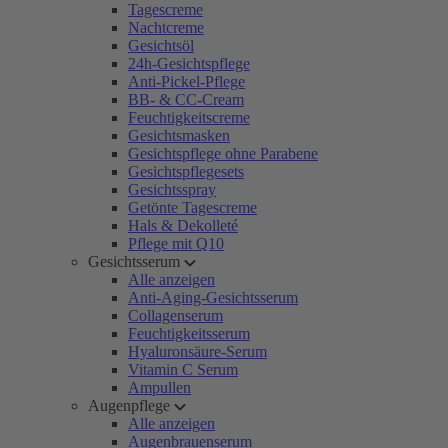
Tagescreme
Nachtcreme
Gesichtsöl
24h-Gesichtspflege
Anti-Pickel-Pflege
BB- & CC-Cream
Feuchtigkeitscreme
Gesichtsmasken
Gesichtspflege ohne Parabene
Gesichtspflegesets
Gesichtsspray
Getönte Tagescreme
Hals & Dekolleté
Pflege mit Q10
Gesichtsserum
Alle anzeigen
Anti-Aging-Gesichtsserum
Collagenserum
Feuchtigkeitsserum
Hyaluronsäure-Serum
Vitamin C Serum
Ampullen
Augenpflege
Alle anzeigen
Augenbrauenserum