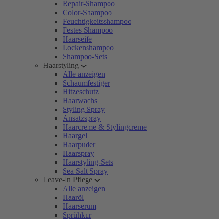
Repair-Shampoo
Color-Shampoo
Feuchtigkeitsshampoo
Festes Shampoo
Haarseife
Lockenshampoo
Shampoo-Sets
Haarstyling
Alle anzeigen
Schaumfestiger
Hitzeschutz
Haarwachs
Styling Spray
Ansatzspray
Haarcreme & Stylingcreme
Haargel
Haarpuder
Haarspray
Haarstyling-Sets
Sea Salt Spray
Leave-In Pflege
Alle anzeigen
Haaröl
Haarserum
Sprühkur