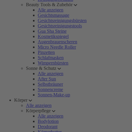
Beauty Tools & Zubehör
Alle anzeigen
Gesichtsmassage
Gesichtsreinigungsbürsten
Gesichtsreinigungstools
Gua Sha Steine
Kosmetikspiegel
Augenbrauenscheren
Micro Needle Roller
Pinzetten
Schlafmasken
Wimpernbürsten
Sonne & Schutz
Alle anzeigen
After Sun
Selbstbräuner
Sonnencreme
Sonnen-Make-up
Körper
Alle anzeigen
Körperpflege
Alle anzeigen
Bodylotion
Deodorant
Körperbutter