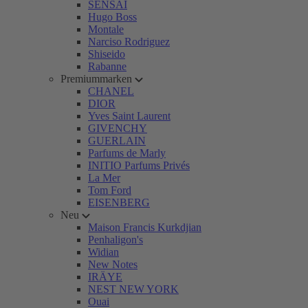
SENSAI
Hugo Boss
Montale
Narciso Rodriguez
Shiseido
Rabanne
Premiummarken
CHANEL
DIOR
Yves Saint Laurent
GIVENCHY
GUERLAIN
Parfums de Marly
INITIO Parfums Privés
La Mer
Tom Ford
EISENBERG
Neu
Maison Francis Kurkdjian
Penhaligon's
Widian
New Notes
IRÄYE
NEST NEW YORK
Ouai