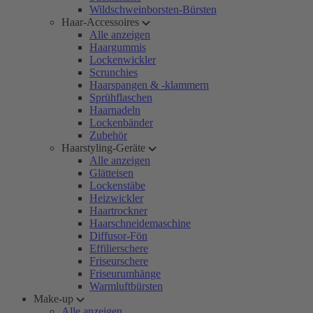
Wildschweinborsten-Bürsten
Haar-Accessoires
Alle anzeigen
Haargummis
Lockenwickler
Scrunchies
Haarspangen & -klammern
Sprühflaschen
Haarnadeln
Lockenbänder
Zubehör
Haarstyling-Geräte
Alle anzeigen
Glätteisen
Lockenstäbe
Heizwickler
Haartrockner
Haarschneidemaschine
Diffusor-Fön
Effilierschere
Friseurschere
Friseurumhänge
Warmluftbürsten
Make-up
Alle anzeigen