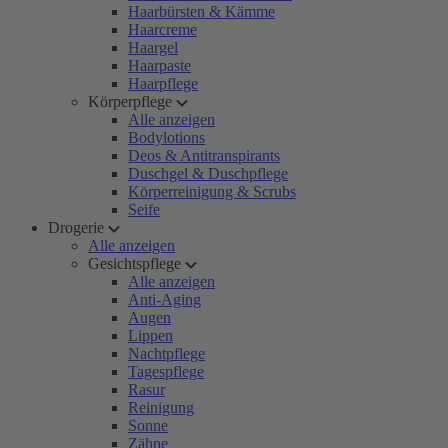
Haarbürsten & Kämme
Haarcreme
Haargel
Haarpaste
Haarpflege
Körperpflege
Alle anzeigen
Bodylotions
Deos & Antitranspirants
Duschgel & Duschpflege
Körperreinigung & Scrubs
Seife
Drogerie
Alle anzeigen
Gesichtspflege
Alle anzeigen
Anti-Aging
Augen
Lippen
Nachtpflege
Tagespflege
Rasur
Reinigung
Sonne
Zähne