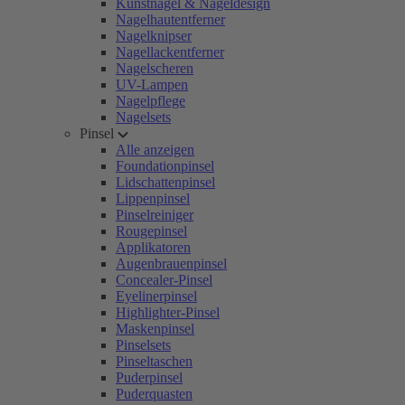
Kunstnägel & Nageldesign
Nagelhautentferner
Nagelknipser
Nagellackentferner
Nagelscheren
UV-Lampen
Nagelpflege
Nagelsets
Pinsel
Alle anzeigen
Foundationpinsel
Lidschattenpinsel
Lippenpinsel
Pinselreiniger
Rougepinsel
Applikatoren
Augenbrauenpinsel
Concealer-Pinsel
Eyelinerpinsel
Highlighter-Pinsel
Maskenpinsel
Pinselsets
Pinseltaschen
Puderpinsel
Puderquasten