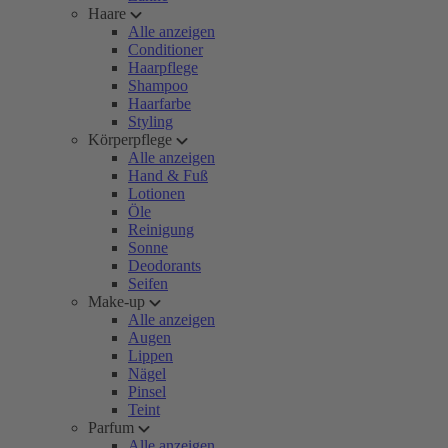
Haare
Alle anzeigen
Conditioner
Haarpflege
Shampoo
Haarfarbe
Styling
Körperpflege
Alle anzeigen
Hand & Fuß
Lotionen
Öle
Reinigung
Sonne
Deodorants
Seifen
Make-up
Alle anzeigen
Augen
Lippen
Nägel
Pinsel
Teint
Parfum
Alle anzeigen