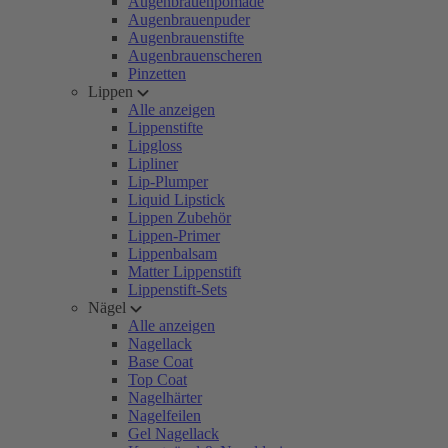
Augenbrauenpomade
Augenbrauenpuder
Augenbrauenstifte
Augenbrauenscheren
Pinzetten
Lippen
Alle anzeigen
Lippenstifte
Lipgloss
Lipliner
Lip-Plumper
Liquid Lipstick
Lippen Zubehör
Lippen-Primer
Lippenbalsam
Matter Lippenstift
Lippenstift-Sets
Nägel
Alle anzeigen
Nagellack
Base Coat
Top Coat
Nagelhärter
Nagelfeilen
Gel Nagellack