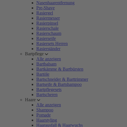
Nasenhaarentfernung
Pre-Shave
Rasiergel
Rasiermesser
Rasierpinsel
Rasierschale
Rasierschaum
Rasierseife
Rasiersets Herren
Rasierständer
Bartpflege
Alle anzeigen
Bartbalsam
Bartkämme & Bartbürsten
Bartöle
Bartschneider & Barttrimmer
Bartseife & Bartshampoo
Bartpflegesets
Bartscheren
Haare
Alle anzeigen
Shampoo
Pomade
Haarstyling
Haarausfall & Haarwuchs