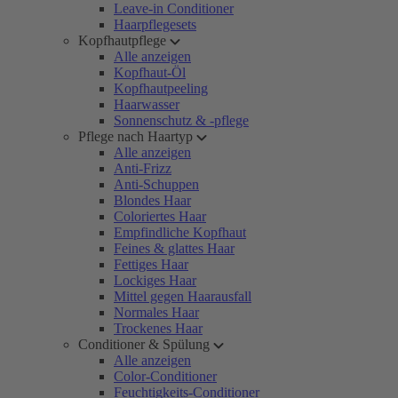
Leave-in Conditioner
Haarpflegesets
Kopfhautpflege
Alle anzeigen
Kopfhaut-Öl
Kopfhautpeeling
Haarwasser
Sonnenschutz & -pflege
Pflege nach Haartyp
Alle anzeigen
Anti-Frizz
Anti-Schuppen
Blondes Haar
Coloriertes Haar
Empfindliche Kopfhaut
Feines & glattes Haar
Fettiges Haar
Lockiges Haar
Mittel gegen Haarausfall
Normales Haar
Trockenes Haar
Conditioner & Spülung
Alle anzeigen
Color-Conditioner
Feuchtigkeits-Conditioner