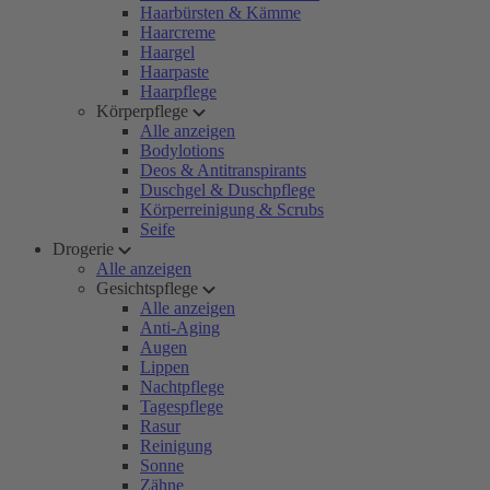
Haarbürsten & Kämme
Haarcreme
Haargel
Haarpaste
Haarpflege
Körperpflege
Alle anzeigen
Bodylotions
Deos & Antitranspirants
Duschgel & Duschpflege
Körperreinigung & Scrubs
Seife
Drogerie
Alle anzeigen
Gesichtspflege
Alle anzeigen
Anti-Aging
Augen
Lippen
Nachtpflege
Tagespflege
Rasur
Reinigung
Sonne
Zähne