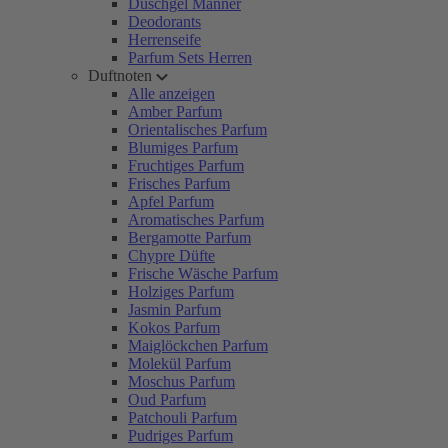
Duschgel Männer
Deodorants
Herrenseife
Parfum Sets Herren
Duftnoten
Alle anzeigen
Amber Parfum
Orientalisches Parfum
Blumiges Parfum
Fruchtiges Parfum
Frisches Parfum
Apfel Parfum
Aromatisches Parfum
Bergamotte Parfum
Chypre Düfte
Frische Wäsche Parfum
Holziges Parfum
Jasmin Parfum
Kokos Parfum
Maiglöckchen Parfum
Molekül Parfum
Moschus Parfum
Oud Parfum
Patchouli Parfum
Pudriges Parfum