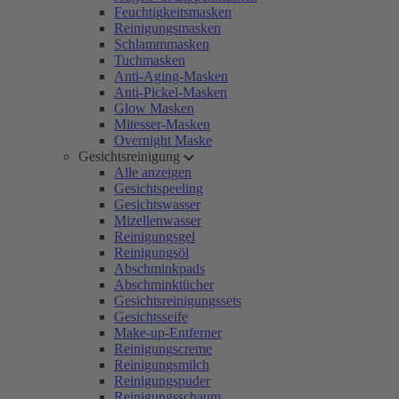
Feuchtigkeitsmasken
Reinigungsmasken
Schlammmasken
Tuchmasken
Anti-Aging-Masken
Anti-Pickel-Masken
Glow Masken
Mitesser-Masken
Overnight Maske
Gesichtsreinigung
Alle anzeigen
Gesichtspeeling
Gesichtswasser
Mizellenwasser
Reinigungsgel
Reinigungsöl
Abschminkpads
Abschminktücher
Gesichtsreinigungssets
Gesichtsseife
Make-up-Entferner
Reinigungscreme
Reinigungsmilch
Reinigungspuder
Reinigungsschaum