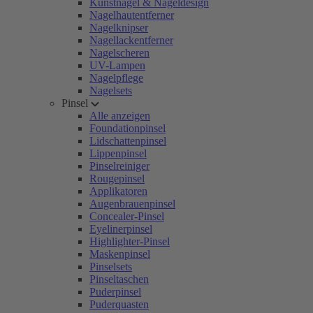
Kunstnägel & Nageldesign
Nagelhautentferner
Nagelknipser
Nagellackentferner
Nagelscheren
UV-Lampen
Nagelpflege
Nagelsets
Pinsel
Alle anzeigen
Foundationpinsel
Lidschattenpinsel
Lippenpinsel
Pinselreiniger
Rougepinsel
Applikatoren
Augenbrauenpinsel
Concealer-Pinsel
Eyelinerpinsel
Highlighter-Pinsel
Maskenpinsel
Pinselsets
Pinseltaschen
Puderpinsel
Puderquasten