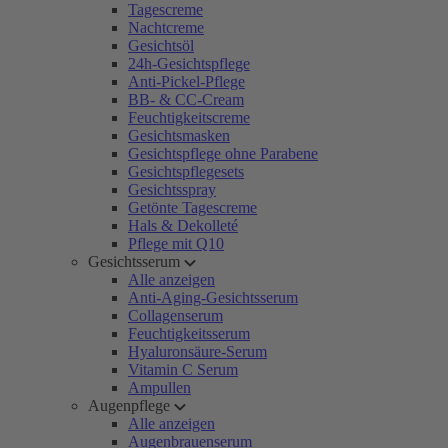
Tagescreme
Nachtcreme
Gesichtsöl
24h-Gesichtspflege
Anti-Pickel-Pflege
BB- & CC-Cream
Feuchtigkeitscreme
Gesichtsmasken
Gesichtspflege ohne Parabene
Gesichtspflegesets
Gesichtsspray
Getönte Tagescreme
Hals & Dekolleté
Pflege mit Q10
Gesichtsserum
Alle anzeigen
Anti-Aging-Gesichtsserum
Collagenserum
Feuchtigkeitsserum
Hyaluronsäure-Serum
Vitamin C Serum
Ampullen
Augenpflege
Alle anzeigen
Augenbrauenserum