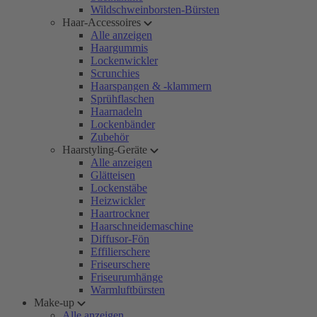
Wildschweinborsten-Bürsten
Haar-Accessoires
Alle anzeigen
Haargummis
Lockenwickler
Scrunchies
Haarspangen & -klammern
Sprühflaschen
Haarnadeln
Lockenbänder
Zubehör
Haarstyling-Geräte
Alle anzeigen
Glätteisen
Lockenstäbe
Heizwickler
Haartrockner
Haarschneidemaschine
Diffusor-Fön
Effilierschere
Friseurschere
Friseurumhänge
Warmluftbürsten
Make-up
Alle anzeigen