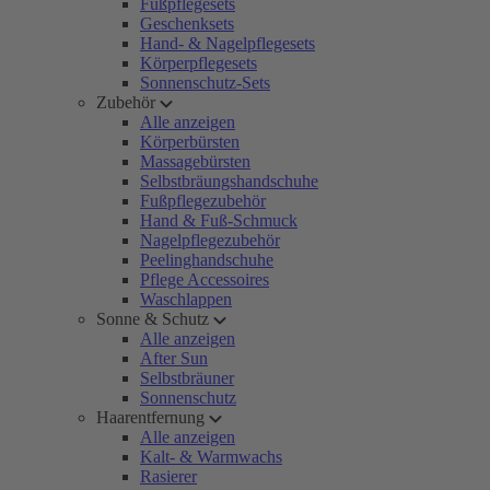
Fußpflegesets
Geschenksets
Hand- & Nagelpflegesets
Körperpflegesets
Sonnenschutz-Sets
Zubehör
Alle anzeigen
Körperbürsten
Massagebürsten
Selbstbräungshandschuhe
Fußpflegezubehör
Hand & Fuß-Schmuck
Nagelpflegezubehör
Peelinghandschuhe
Pflege Accessoires
Waschlappen
Sonne & Schutz
Alle anzeigen
After Sun
Selbstbräuner
Sonnenschutz
Haarentfernung
Alle anzeigen
Kalt- & Warmwachs
Rasierer