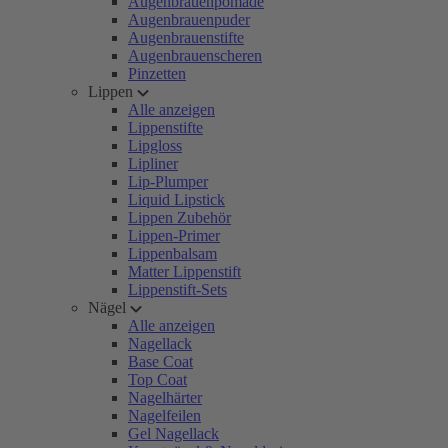
Augenbrauenpomade
Augenbrauenpuder
Augenbrauenstifte
Augenbrauenscheren
Pinzetten
Lippen
Alle anzeigen
Lippenstifte
Lipgloss
Lipliner
Lip-Plumper
Liquid Lipstick
Lippen Zubehör
Lippen-Primer
Lippenbalsam
Matter Lippenstift
Lippenstift-Sets
Nägel
Alle anzeigen
Nagellack
Base Coat
Top Coat
Nagelhärter
Nagelfeilen
Gel Nagellack