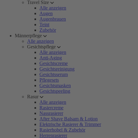
Travel Size
Alle anzeigen
Augen
Augenbrauen
Teint
Zubehör
Männerpflege
Alle anzeigen
Gesichtspflege
Alle anzeigen
Anti-Aging
Gesichtscreme
Gesichtsreinigung
Gesichtsserum
Pflegesets
Gesichtsmasken
Gesichtspeeling
Rasur
Alle anzeigen
Rasiercreme
Nassrasierer
After Shave Balsam & Lotion
Elektrische Rasierer & Trimmer
Rasierhobel & Zubehör
Herrenrasierer