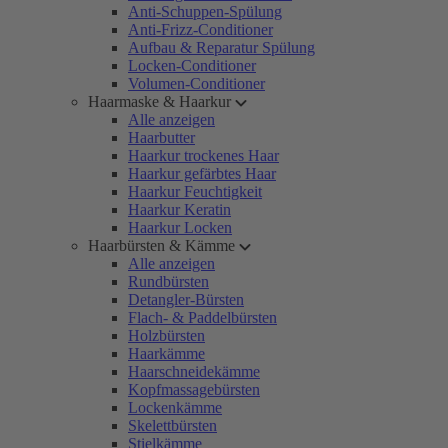
Anti-Schuppen-Spülung
Anti-Frizz-Conditioner
Aufbau & Reparatur Spülung
Locken-Conditioner
Volumen-Conditioner
Haarmaske & Haarkur
Alle anzeigen
Haarbutter
Haarkur trockenes Haar
Haarkur gefärbtes Haar
Haarkur Feuchtigkeit
Haarkur Keratin
Haarkur Locken
Haarbürsten & Kämme
Alle anzeigen
Rundbürsten
Detangler-Bürsten
Flach- & Paddelbürsten
Holzbürsten
Haarkämme
Haarschneidekämme
Kopfmassagebürsten
Lockenkämme
Skelettbürsten
Stielkämme