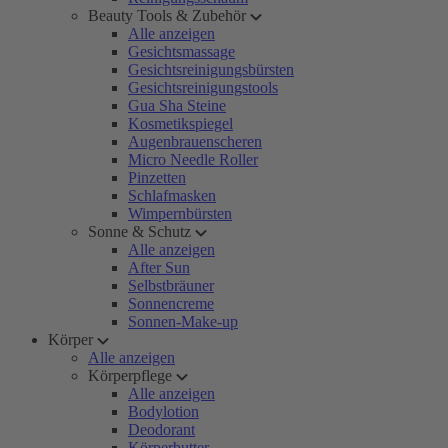
Beauty Tools & Zubehör
Alle anzeigen
Gesichtsmassage
Gesichtsreinigungsbürsten
Gesichtsreinigungstools
Gua Sha Steine
Kosmetikspiegel
Augenbrauenscheren
Micro Needle Roller
Pinzetten
Schlafmasken
Wimpernbürsten
Sonne & Schutz
Alle anzeigen
After Sun
Selbstbräuner
Sonnencreme
Sonnen-Make-up
Körper
Alle anzeigen
Körperpflege
Alle anzeigen
Bodylotion
Deodorant
Körperbutter