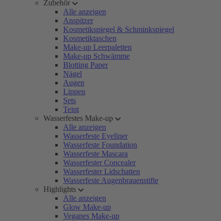
Zubehör
Alle anzeigen
Anspitzer
Kosmetikspiegel & Schminkspiegel
Kosmetiktaschen
Make-up Leerpaletten
Make-up Schwämme
Blotting Paper
Nägel
Augen
Lippen
Sets
Teint
Wasserfestes Make-up
Alle anzeigen
Wasserfeste Eyeliner
Wasserfeste Foundation
Wasserfeste Mascara
Wasserfester Concealer
Wasserfester Lidschatten
Wasserfeste Augenbrauenstifte
Highlights
Alle anzeigen
Glow Make-up
Veganes Make-up