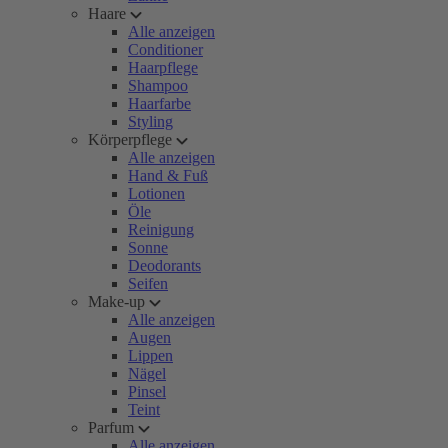
Haare
Alle anzeigen
Conditioner
Haarpflege
Shampoo
Haarfarbe
Styling
Körperpflege
Alle anzeigen
Hand & Fuß
Lotionen
Öle
Reinigung
Sonne
Deodorants
Seifen
Make-up
Alle anzeigen
Augen
Lippen
Nägel
Pinsel
Teint
Parfum
Alle anzeigen