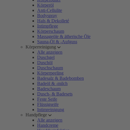
Körperöl
Anti-Cellulite
Bodyspray
Hals & Dekolleté
Intimpflege
Körperschaum
Massageöle & ätherische Öle
Sauna-Öl & -Aufguss
Körperreinigung
Alle anzeigen
Duschgel
Duschöl
Duschschaum
Körperpeeling
Badesalz & Badebomben
Badeöl & -milch
Badeschaum
Dusch- & Badesets
Feste Seife
Flüssigseife
Intimreinigung
Handpflege
Alle anzeigen
Handcreme