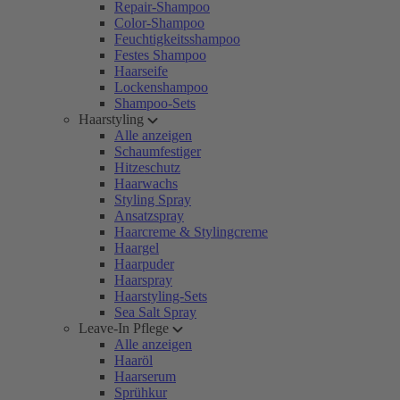
Repair-Shampoo
Color-Shampoo
Feuchtigkeitsshampoo
Festes Shampoo
Haarseife
Lockenshampoo
Shampoo-Sets
Haarstyling
Alle anzeigen
Schaumfestiger
Hitzeschutz
Haarwachs
Styling Spray
Ansatzspray
Haarcreme & Stylingcreme
Haargel
Haarpuder
Haarspray
Haarstyling-Sets
Sea Salt Spray
Leave-In Pflege
Alle anzeigen
Haaröl
Haarserum
Sprühkur