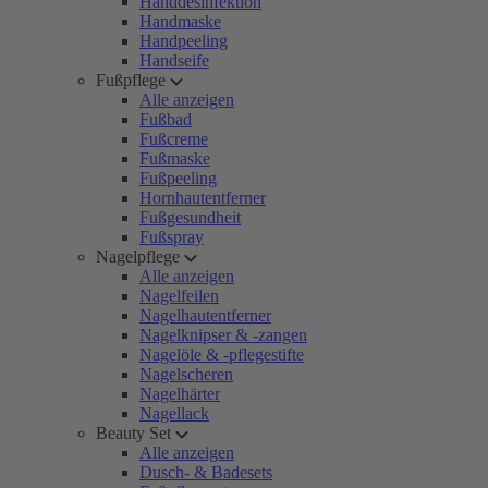
Handdesinfektion
Handmaske
Handpeeling
Handseife
Fußpflege
Alle anzeigen
Fußbad
Fußcreme
Fußmaske
Fußpeeling
Hornhautentferner
Fußgesundheit
Fußspray
Nagelpflege
Alle anzeigen
Nagelfeilen
Nagelhautentferner
Nagelknipser & -zangen
Nagelöle & -pflegestifte
Nagelscheren
Nagelhärter
Nagellack
Beauty Set
Alle anzeigen
Dusch- & Badesets