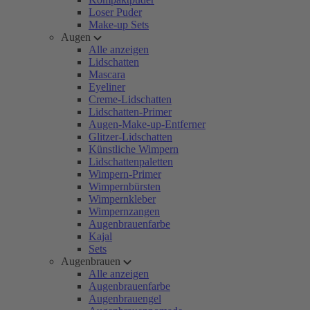
Loser Puder
Make-up Sets
Augen
Alle anzeigen
Lidschatten
Mascara
Eyeliner
Creme-Lidschatten
Lidschatten-Primer
Augen-Make-up-Entferner
Glitzer-Lidschatten
Künstliche Wimpern
Lidschattenpaletten
Wimpern-Primer
Wimpernbürsten
Wimpernkleber
Wimpernzangen
Augenbrauenfarbe
Kajal
Sets
Augenbrauen
Alle anzeigen
Augenbrauenfarbe
Augenbrauengel