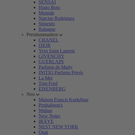
SENSAI
Hugo Boss
Montale
Narciso Rodriguez
Shiseido
Rabanne
Premiummarken
CHANEL
DIOR
Yves Saint Laurent
GIVENCHY
GUERLAIN
Parfums de Marly
INITIO Parfums Privés
La Mer
Tom Ford
EISENBERG
Neu
Maison Francis Kurkdjian
Penhaligon's
Widian
New Notes
IRÄYE
NEST NEW YORK
Ouai