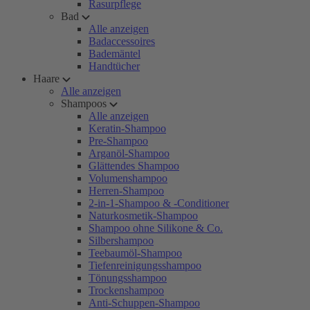
Rasurpflege
Bad
Alle anzeigen
Badaccessoires
Bademäntel
Handtücher
Haare
Alle anzeigen
Shampoos
Alle anzeigen
Keratin-Shampoo
Pre-Shampoo
Arganöl-Shampoo
Glättendes Shampoo
Volumenshampoo
Herren-Shampoo
2-in-1-Shampoo & -Conditioner
Naturkosmetik-Shampoo
Shampoo ohne Silikone & Co.
Silbershampoo
Teebaumöl-Shampoo
Tiefenreinigungsshampoo
Tönungsshampoo
Trockenshampoo
Anti-Schuppen-Shampoo