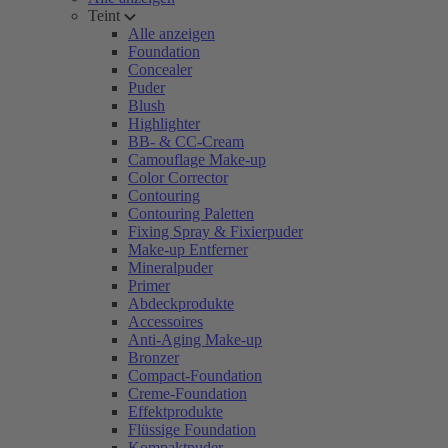
Teint
Alle anzeigen
Foundation
Concealer
Puder
Blush
Highlighter
BB- & CC-Cream
Camouflage Make-up
Color Corrector
Contouring
Contouring Paletten
Fixing Spray & Fixierpuder
Make-up Entferner
Mineralpuder
Primer
Abdeckprodukte
Accessoires
Anti-Aging Make-up
Bronzer
Compact-Foundation
Creme-Foundation
Effektprodukte
Flüssige Foundation
Kompaktpuder