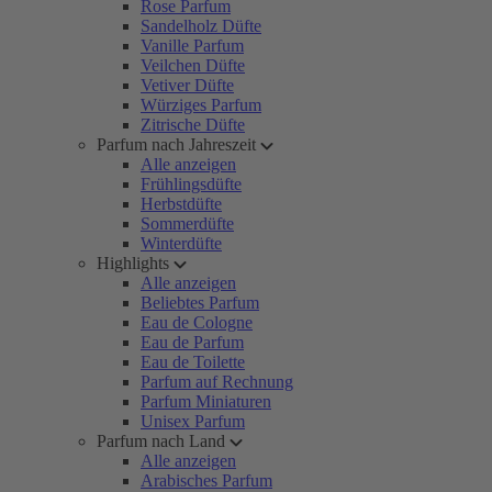
Rose Parfum
Sandelholz Düfte
Vanille Parfum
Veilchen Düfte
Vetiver Düfte
Würziges Parfum
Zitrische Düfte
Parfum nach Jahreszeit
Alle anzeigen
Frühlingsdüfte
Herbstdüfte
Sommerdüfte
Winterdüfte
Highlights
Alle anzeigen
Beliebtes Parfum
Eau de Cologne
Eau de Parfum
Eau de Toilette
Parfum auf Rechnung
Parfum Miniaturen
Unisex Parfum
Parfum nach Land
Alle anzeigen
Arabisches Parfum