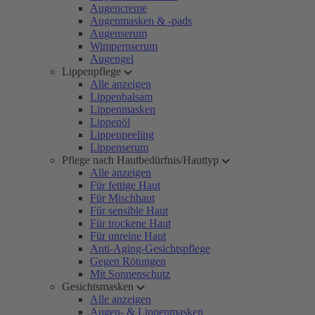
Augencreme
Augenmasken & -pads
Augenserum
Wimpernserum
Augengel
Lippenpflege
Alle anzeigen
Lippenbalsam
Lippenmasken
Lippenöl
Lippenpeeling
Lippenserum
Pflege nach Hautbedürfnis/Hauttyp
Alle anzeigen
Für fettige Haut
Für Mischhaut
Für sensible Haut
Für trockene Haut
Für unreine Haut
Anti-Aging-Gesichtspflege
Gegen Rötungen
Mit Sonnenschutz
Gesichtsmasken
Alle anzeigen
Augen- & Lippenmasken