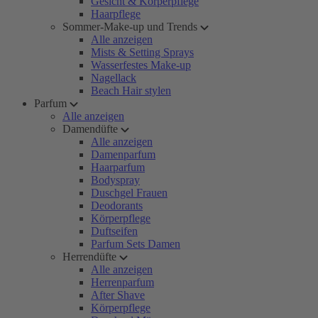
Gesicht & Körperpflege
Haarpflege
Sommer-Make-up und Trends
Alle anzeigen
Mists & Setting Sprays
Wasserfestes Make-up
Nagellack
Beach Hair stylen
Parfum
Alle anzeigen
Damendüfte
Alle anzeigen
Damenparfum
Haarparfum
Bodyspray
Duschgel Frauen
Deodorants
Körperpflege
Duftseifen
Parfum Sets Damen
Herrendüfte
Alle anzeigen
Herrenparfum
After Shave
Körperpflege