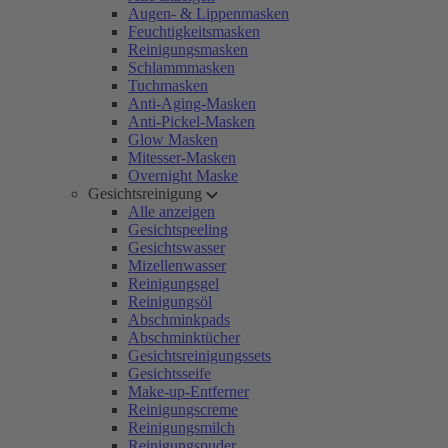
Augen- & Lippenmasken
Feuchtigkeitsmasken
Reinigungsmasken
Schlammmasken
Tuchmasken
Anti-Aging-Masken
Anti-Pickel-Masken
Glow Masken
Mitesser-Masken
Overnight Maske
Gesichtsreinigung
Alle anzeigen
Gesichtspeeling
Gesichtswasser
Mizellenwasser
Reinigungsgel
Reinigungsöl
Abschminkpads
Abschminktücher
Gesichtsreinigungssets
Gesichtsseife
Make-up-Entferner
Reinigungscreme
Reinigungsmilch
Reinigungspuder