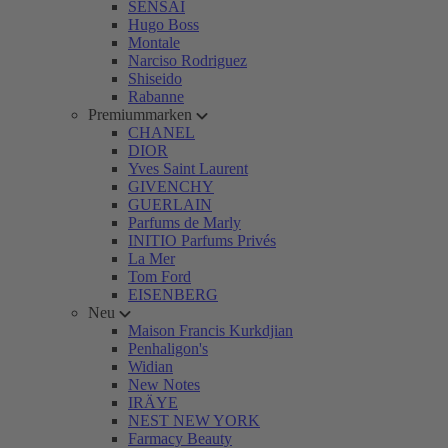
SENSAI
Hugo Boss
Montale
Narciso Rodriguez
Shiseido
Rabanne
Premiummarken
CHANEL
DIOR
Yves Saint Laurent
GIVENCHY
GUERLAIN
Parfums de Marly
INITIO Parfums Privés
La Mer
Tom Ford
EISENBERG
Neu
Maison Francis Kurkdjian
Penhaligon's
Widian
New Notes
IRÄYE
NEST NEW YORK
Farmacy Beauty