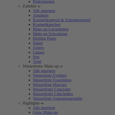
Puderquasten
Zubehör
Alle anzeigen
Anspitzer
Kosmetikspiegel & Schminkspiegel
Kosmetiktaschen
Make-up Leerpaletten
Make-up Schwämme
Blotting Paper
Nägel
Augen
Lippen
Sets
Teint
Wasserfestes Make-up
Alle anzeigen
Wasserfeste Eyeliner
Wasserfeste Foundation
Wasserfeste Mascara
Wasserfester Concealer
Wasserfester Lidschatten
Wasserfeste Augenbrauenstifte
Highlights
Alle anzeigen
Glow Make-up