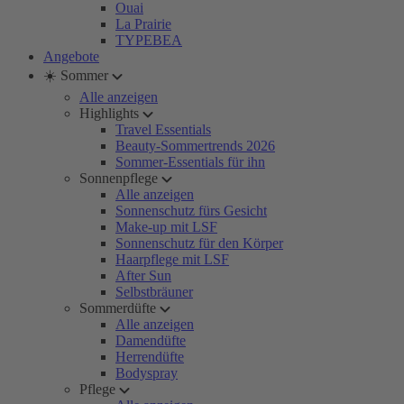
Ouai
La Prairie
TYPEBEA
Angebote
☀️ Sommer
Alle anzeigen
Highlights
Travel Essentials
Beauty-Sommertrends 2026
Sommer-Essentials für ihn
Sonnenpflege
Alle anzeigen
Sonnenschutz fürs Gesicht
Make-up mit LSF
Sonnenschutz für den Körper
Haarpflege mit LSF
After Sun
Selbstbräuner
Sommerdüfte
Alle anzeigen
Damendüfte
Herrendüfte
Bodyspray
Pflege