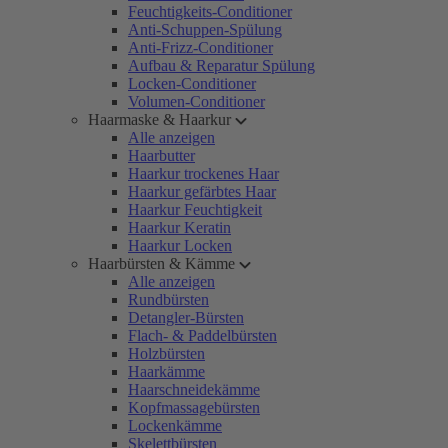
Feuchtigkeits-Conditioner
Anti-Schuppen-Spülung
Anti-Frizz-Conditioner
Aufbau & Reparatur Spülung
Locken-Conditioner
Volumen-Conditioner
Haarmaske & Haarkur
Alle anzeigen
Haarbutter
Haarkur trockenes Haar
Haarkur gefärbtes Haar
Haarkur Feuchtigkeit
Haarkur Keratin
Haarkur Locken
Haarbürsten & Kämme
Alle anzeigen
Rundbürsten
Detangler-Bürsten
Flach- & Paddelbürsten
Holzbürsten
Haarkämme
Haarschneidekämme
Kopfmassagebürsten
Lockenkämme
Skelettbürsten