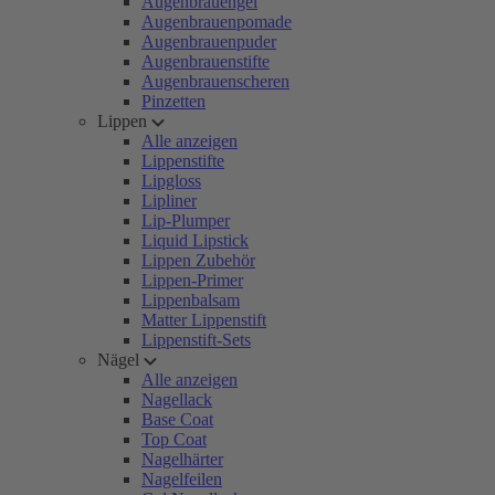
Augenbrauengel
Augenbrauenpomade
Augenbrauenpuder
Augenbrauenstifte
Augenbrauenscheren
Pinzetten
Lippen
Alle anzeigen
Lippenstifte
Lipgloss
Lipliner
Lip-Plumper
Liquid Lipstick
Lippen Zubehör
Lippen-Primer
Lippenbalsam
Matter Lippenstift
Lippenstift-Sets
Nägel
Alle anzeigen
Nagellack
Base Coat
Top Coat
Nagelhärter
Nagelfeilen