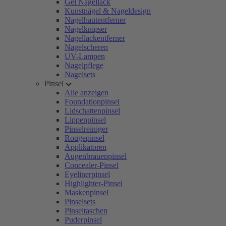
Gel Nagellack
Kunstnägel & Nageldesign
Nagelhautentferner
Nagelknipser
Nagellackentferner
Nagelscheren
UV-Lampen
Nagelpflege
Nagelsets
Pinsel
Alle anzeigen
Foundationpinsel
Lidschattenpinsel
Lippenpinsel
Pinselreiniger
Rougepinsel
Applikatoren
Augenbrauenpinsel
Concealer-Pinsel
Eyelinerpinsel
Highlighter-Pinsel
Maskenpinsel
Pinselsets
Pinseltaschen
Puderpinsel