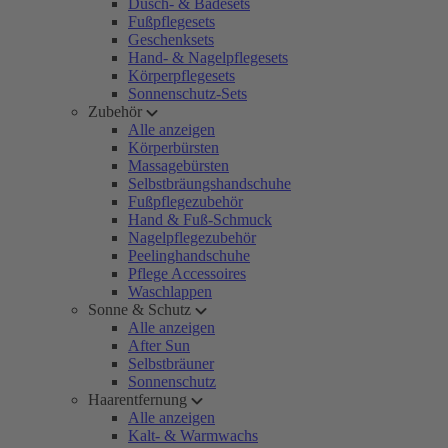
Dusch- & Badesets
Fußpflegesets
Geschenksets
Hand- & Nagelpflegesets
Körperpflegesets
Sonnenschutz-Sets
Zubehör
Alle anzeigen
Körperbürsten
Massagebürsten
Selbstbräungshandschuhe
Fußpflegezubehör
Hand & Fuß-Schmuck
Nagelpflegezubehör
Peelinghandschuhe
Pflege Accessoires
Waschlappen
Sonne & Schutz
Alle anzeigen
After Sun
Selbstbräuner
Sonnenschutz
Haarentfernung
Alle anzeigen
Kalt- & Warmwachs