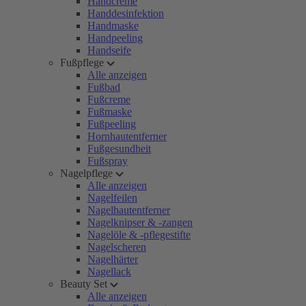
Handcreme
Handdesinfektion
Handmaske
Handpeeling
Handseife
Fußpflege
Alle anzeigen
Fußbad
Fußcreme
Fußmaske
Fußpeeling
Hornhautentferner
Fußgesundheit
Fußspray
Nagelpflege
Alle anzeigen
Nagelfeilen
Nagelhautentferner
Nagelknipser & -zangen
Nagelöle & -pflegestifte
Nagelscheren
Nagelhärter
Nagellack
Beauty Set
Alle anzeigen