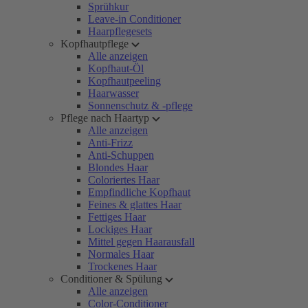
Sprühkur
Leave-in Conditioner
Haarpflegesets
Kopfhautpflege
Alle anzeigen
Kopfhaut-Öl
Kopfhautpeeling
Haarwasser
Sonnenschutz & -pflege
Pflege nach Haartyp
Alle anzeigen
Anti-Frizz
Anti-Schuppen
Blondes Haar
Coloriertes Haar
Empfindliche Kopfhaut
Feines & glattes Haar
Fettiges Haar
Lockiges Haar
Mittel gegen Haarausfall
Normales Haar
Trockenes Haar
Conditioner & Spülung
Alle anzeigen
Color-Conditioner