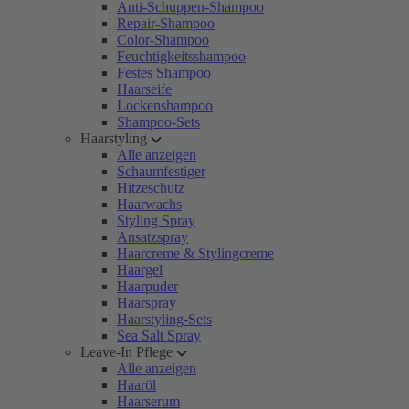
Anti-Schuppen-Shampoo
Repair-Shampoo
Color-Shampoo
Feuchtigkeitsshampoo
Festes Shampoo
Haarseife
Lockenshampoo
Shampoo-Sets
Haarstyling
Alle anzeigen
Schaumfestiger
Hitzeschutz
Haarwachs
Styling Spray
Ansatzspray
Haarcreme & Stylingcreme
Haargel
Haarpuder
Haarspray
Haarstyling-Sets
Sea Salt Spray
Leave-In Pflege
Alle anzeigen
Haaröl
Haarserum