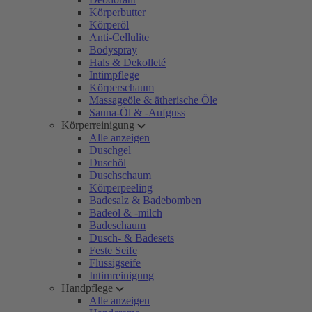
Körperbutter
Körperöl
Anti-Cellulite
Bodyspray
Hals & Dekolleté
Intimpflege
Körperschaum
Massageöle & ätherische Öle
Sauna-Öl & -Aufguss
Körperreinigung
Alle anzeigen
Duschgel
Duschöl
Duschschaum
Körperpeeling
Badesalz & Badebomben
Badeöl & -milch
Badeschaum
Dusch- & Badesets
Feste Seife
Flüssigseife
Intimreinigung
Handpflege
Alle anzeigen