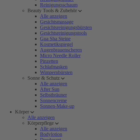
Reinigungsschaum
Beauty Tools & Zubehör
Alle anzeigen
Gesichtsmassage
Gesichtsreinigungsbürsten
Gesichtsreinigungstools
Gua Sha Steine
Kosmetikspiegel
Augenbrauenscheren
Micro Needle Roller
Pinzetten
Schlafmasken
Wimpernbürsten
Sonne & Schutz
Alle anzeigen
After Sun
Selbstbräuner
Sonnencreme
Sonnen-Make-up
Körper
Alle anzeigen
Körperpflege
Alle anzeigen
Bodylotion
Deodorant