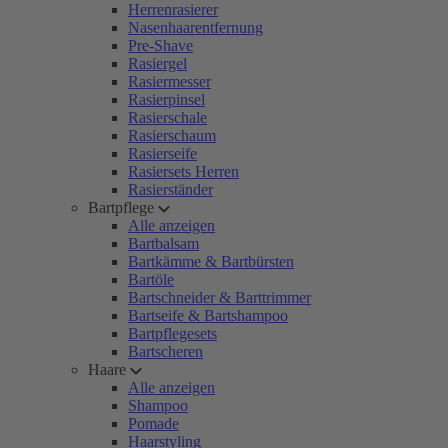
Herrenrasierer
Nasenhaarentfernung
Pre-Shave
Rasiergel
Rasiermesser
Rasierpinsel
Rasierschale
Rasierschaum
Rasierseife
Rasiersets Herren
Rasierständer
Bartpflege
Alle anzeigen
Bartbalsam
Bartkämme & Bartbürsten
Bartöle
Bartschneider & Barttrimmer
Bartseife & Bartshampoo
Bartpflegesets
Bartscheren
Haare
Alle anzeigen
Shampoo
Pomade
Haarstyling