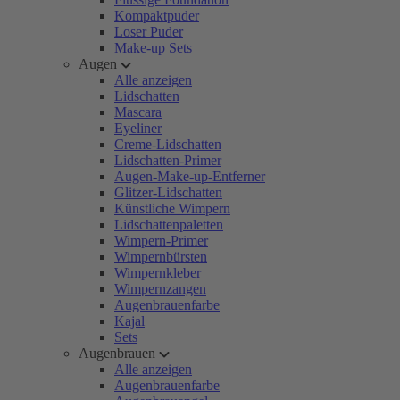
Kompaktpuder
Loser Puder
Make-up Sets
Augen
Alle anzeigen
Lidschatten
Mascara
Eyeliner
Creme-Lidschatten
Lidschatten-Primer
Augen-Make-up-Entferner
Glitzer-Lidschatten
Künstliche Wimpern
Lidschattenpaletten
Wimpern-Primer
Wimpernbürsten
Wimpernkleber
Wimpernzangen
Augenbrauenfarbe
Kajal
Sets
Augenbrauen
Alle anzeigen
Augenbrauenfarbe