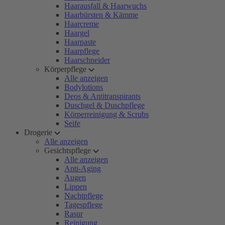
Haarausfall & Haarwuchs
Haarbürsten & Kämme
Haarcreme
Haargel
Haarpaste
Haarpflege
Haarschneider
Körperpflege
Alle anzeigen
Bodylotions
Deos & Antitranspirants
Duschgel & Duschpflege
Körperreinigung & Scrubs
Seife
Drogerie
Alle anzeigen
Gesichtspflege
Alle anzeigen
Anti-Aging
Augen
Lippen
Nachtpflege
Tagespflege
Rasur
Reinigung