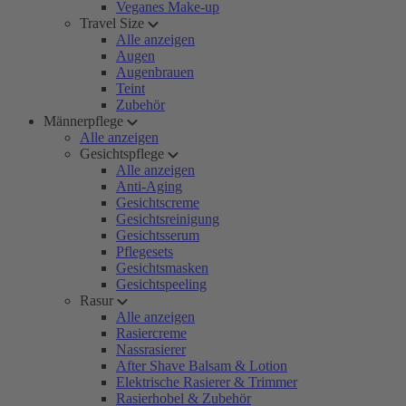
Veganes Make-up
Travel Size
Alle anzeigen
Augen
Augenbrauen
Teint
Zubehör
Männerpflege
Alle anzeigen
Gesichtspflege
Alle anzeigen
Anti-Aging
Gesichtscreme
Gesichtsreinigung
Gesichtsserum
Pflegesets
Gesichtsmasken
Gesichtspeeling
Rasur
Alle anzeigen
Rasiercreme
Nassrasierer
After Shave Balsam & Lotion
Elektrische Rasierer & Trimmer
Rasierhobel & Zubehör