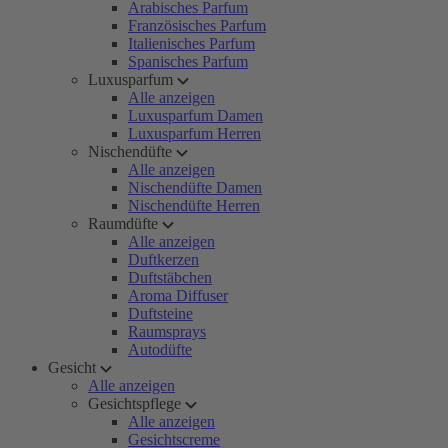
Arabisches Parfum
Französisches Parfum
Italienisches Parfum
Spanisches Parfum
Luxusparfum
Alle anzeigen
Luxusparfum Damen
Luxusparfum Herren
Nischendüfte
Alle anzeigen
Nischendüfte Damen
Nischendüfte Herren
Raumdüfte
Alle anzeigen
Duftkerzen
Duftstäbchen
Aroma Diffuser
Duftsteine
Raumsprays
Autodüfte
Gesicht
Alle anzeigen
Gesichtspflege
Alle anzeigen
Gesichtscreme