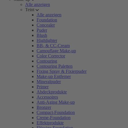
Alle anzeigen
Teint
Alle anzeigen
Foundation
Concealer
Puder
Blush
Highlighter
BB- & CC-Cream
Camouflage Make-up
Color Corrector
Contouring
Contouring Paletten
Fixing Spray & Fixierpuder
Make-up Entferner
Mineralpuder
Primer
Abdeckprodukte
Accessoires
Anti-Aging Make-up
Bronzer
Compact-Foundation
Creme-Foundation
Effektprodukte
Flüssige Foundation