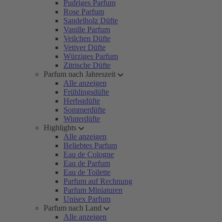
Pudriges Parfum
Rose Parfum
Sandelholz Düfte
Vanille Parfum
Veilchen Düfte
Vetiver Düfte
Würziges Parfum
Zitrische Düfte
Parfum nach Jahreszeit
Alle anzeigen
Frühlingsdüfte
Herbstdüfte
Sommerdüfte
Winterdüfte
Highlights
Alle anzeigen
Beliebtes Parfum
Eau de Cologne
Eau de Parfum
Eau de Toilette
Parfum auf Rechnung
Parfum Miniaturen
Unisex Parfum
Parfum nach Land
Alle anzeigen