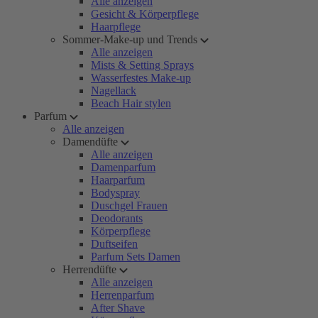
Alle anzeigen
Gesicht & Körperpflege
Haarpflege
Sommer-Make-up und Trends
Alle anzeigen
Mists & Setting Sprays
Wasserfestes Make-up
Nagellack
Beach Hair stylen
Parfum
Alle anzeigen
Damendüfte
Alle anzeigen
Damenparfum
Haarparfum
Bodyspray
Duschgel Frauen
Deodorants
Körperpflege
Duftseifen
Parfum Sets Damen
Herrendüfte
Alle anzeigen
Herrenparfum
After Shave