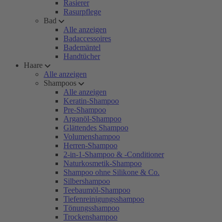
Rasierer
Rasurpflege
Bad
Alle anzeigen
Badaccessoires
Bademäntel
Handtücher
Haare
Alle anzeigen
Shampoos
Alle anzeigen
Keratin-Shampoo
Pre-Shampoo
Arganöl-Shampoo
Glättendes Shampoo
Volumenshampoo
Herren-Shampoo
2-in-1-Shampoo & -Conditioner
Naturkosmetik-Shampoo
Shampoo ohne Silikone & Co.
Silbershampoo
Teebaumöl-Shampoo
Tiefenreinigungsshampoo
Tönungsshampoo
Trockenshampoo