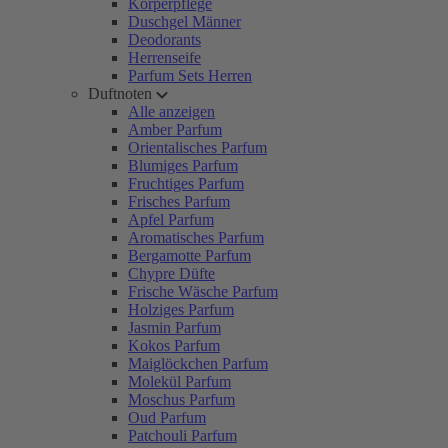
Körperpflege
Duschgel Männer
Deodorants
Herrenseife
Parfum Sets Herren
Duftnoten
Alle anzeigen
Amber Parfum
Orientalisches Parfum
Blumiges Parfum
Fruchtiges Parfum
Frisches Parfum
Apfel Parfum
Aromatisches Parfum
Bergamotte Parfum
Chypre Düfte
Frische Wäsche Parfum
Holziges Parfum
Jasmin Parfum
Kokos Parfum
Maiglöckchen Parfum
Molekül Parfum
Moschus Parfum
Oud Parfum
Patchouli Parfum