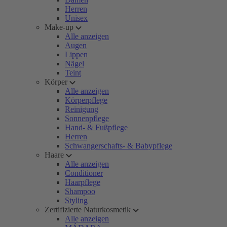
Herren
Unisex
Make-up
Alle anzeigen
Augen
Lippen
Nägel
Teint
Körper
Alle anzeigen
Körperpflege
Reinigung
Sonnenpflege
Hand- & Fußpflege
Herren
Schwangerschafts- & Babypflege
Haare
Alle anzeigen
Conditioner
Haarpflege
Shampoo
Styling
Zertifizierte Naturkosmetik
Alle anzeigen