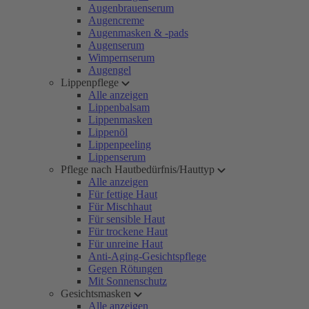
Augenbrauenserum
Augencreme
Augenmasken & -pads
Augenserum
Wimpernserum
Augengel
Lippenpflege
Alle anzeigen
Lippenbalsam
Lippenmasken
Lippenöl
Lippenpeeling
Lippenserum
Pflege nach Hautbedürfnis/Hauttyp
Alle anzeigen
Für fettige Haut
Für Mischhaut
Für sensible Haut
Für trockene Haut
Für unreine Haut
Anti-Aging-Gesichtspflege
Gegen Rötungen
Mit Sonnenschutz
Gesichtsmasken
Alle anzeigen