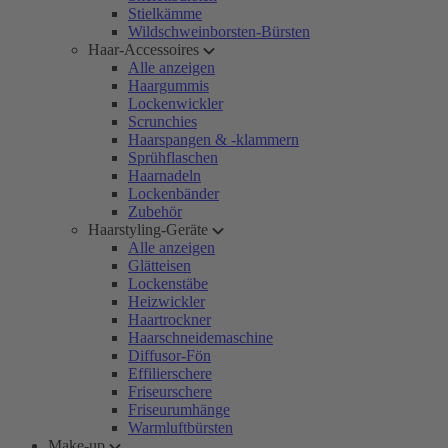
Stielkämme
Wildschweinborsten-Bürsten
Haar-Accessoires
Alle anzeigen
Haargummis
Lockenwickler
Scrunchies
Haarspangen & -klammern
Sprühflaschen
Haarnadeln
Lockenbänder
Zubehör
Haarstyling-Geräte
Alle anzeigen
Glätteisen
Lockenstäbe
Heizwickler
Haartrockner
Haarschneidemaschine
Diffusor-Fön
Effilierschere
Friseurschere
Friseurumhänge
Warmluftbürsten
Make-up