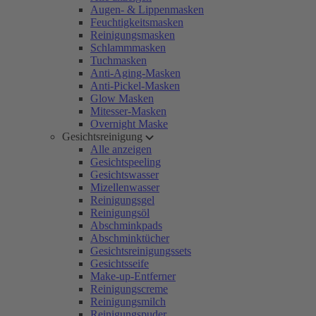
Augen- & Lippenmasken
Feuchtigkeitsmasken
Reinigungsmasken
Schlammmasken
Tuchmasken
Anti-Aging-Masken
Anti-Pickel-Masken
Glow Masken
Mitesser-Masken
Overnight Maske
Gesichtsreinigung
Alle anzeigen
Gesichtspeeling
Gesichtswasser
Mizellenwasser
Reinigungsgel
Reinigungsöl
Abschminkpads
Abschminktücher
Gesichtsreinigungssets
Gesichtsseife
Make-up-Entferner
Reinigungscreme
Reinigungsmilch
Reinigungspuder