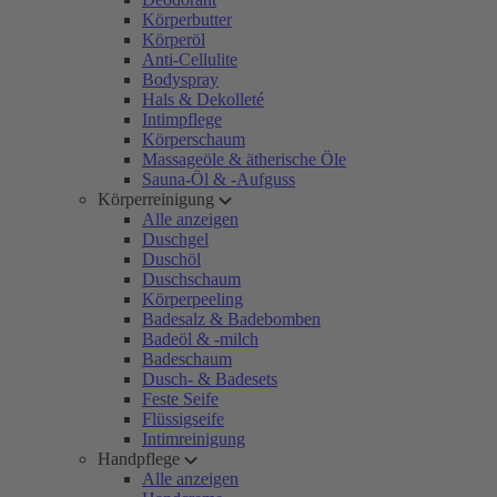
Körperbutter
Körperöl
Anti-Cellulite
Bodyspray
Hals & Dekolleté
Intimpflege
Körperschaum
Massageöle & ätherische Öle
Sauna-Öl & -Aufguss
Körperreinigung
Alle anzeigen
Duschgel
Duschöl
Duschschaum
Körperpeeling
Badesalz & Badebomben
Badeöl & -milch
Badeschaum
Dusch- & Badesets
Feste Seife
Flüssigseife
Intimreinigung
Handpflege
Alle anzeigen