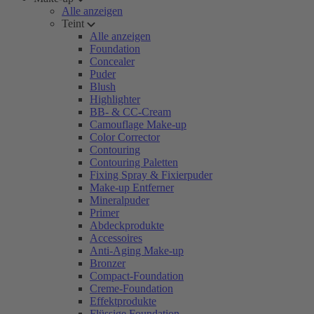
Alle anzeigen
Teint
Alle anzeigen
Foundation
Concealer
Puder
Blush
Highlighter
BB- & CC-Cream
Camouflage Make-up
Color Corrector
Contouring
Contouring Paletten
Fixing Spray & Fixierpuder
Make-up Entferner
Mineralpuder
Primer
Abdeckprodukte
Accessoires
Anti-Aging Make-up
Bronzer
Compact-Foundation
Creme-Foundation
Effektprodukte
Flüssige Foundation