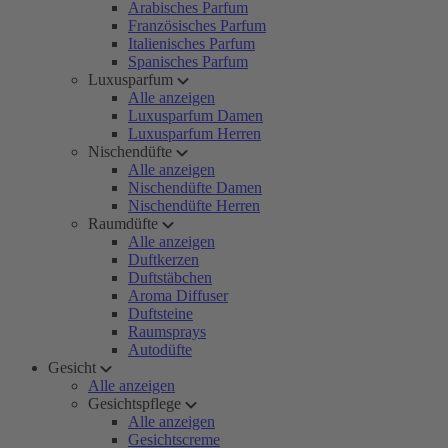
Arabisches Parfum
Französisches Parfum
Italienisches Parfum
Spanisches Parfum
Luxusparfum
Alle anzeigen
Luxusparfum Damen
Luxusparfum Herren
Nischendüfte
Alle anzeigen
Nischendüfte Damen
Nischendüfte Herren
Raumdüfte
Alle anzeigen
Duftkerzen
Duftstäbchen
Aroma Diffuser
Duftsteine
Raumsprays
Autodüfte
Gesicht
Alle anzeigen
Gesichtspflege
Alle anzeigen
Gesichtscreme