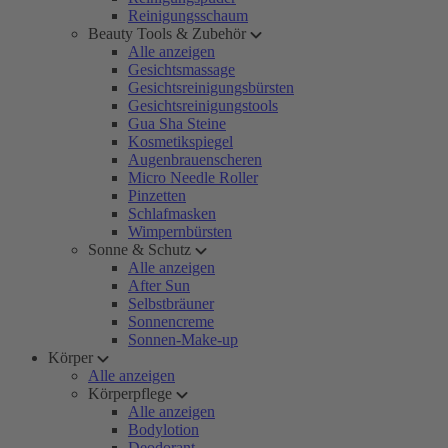
Reinigungsschaum
Beauty Tools & Zubehör
Alle anzeigen
Gesichtsmassage
Gesichtsreinigungsbürsten
Gesichtsreinigungstools
Gua Sha Steine
Kosmetikspiegel
Augenbrauenscheren
Micro Needle Roller
Pinzetten
Schlafmasken
Wimpernbürsten
Sonne & Schutz
Alle anzeigen
After Sun
Selbstbräuner
Sonnencreme
Sonnen-Make-up
Körper
Alle anzeigen
Körperpflege
Alle anzeigen
Bodylotion
Deodorant