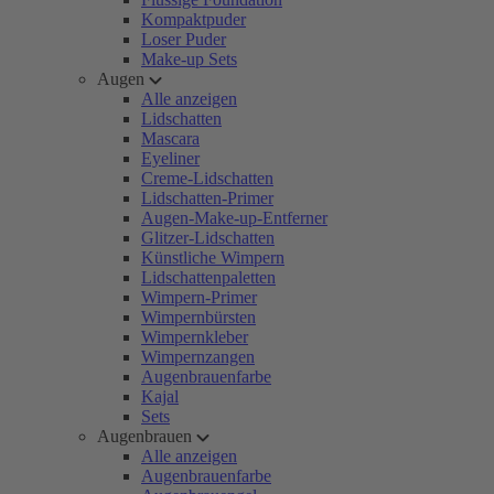
Kompaktpuder
Loser Puder
Make-up Sets
Augen
Alle anzeigen
Lidschatten
Mascara
Eyeliner
Creme-Lidschatten
Lidschatten-Primer
Augen-Make-up-Entferner
Glitzer-Lidschatten
Künstliche Wimpern
Lidschattenpaletten
Wimpern-Primer
Wimpernbürsten
Wimpernkleber
Wimpernzangen
Augenbrauenfarbe
Kajal
Sets
Augenbrauen
Alle anzeigen
Augenbrauenfarbe