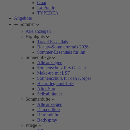
Ouai
La Prairie
TYPEBEA
Angebote
☀️ Sommer
Alle anzeigen
Highlights
Travel Essentials
Beauty-Sommertrends 2026
Sommer-Essentials für ihn
Sonnenpflege
Alle anzeigen
Sonnenschutz fürs Gesicht
Make-up mit LSF
Sonnenschutz für den Körper
Haarpflege mit LSF
After Sun
Selbstbräuner
Sommerdüfte
Alle anzeigen
Damendüfte
Herrendüfte
Bodyspray
Pflege