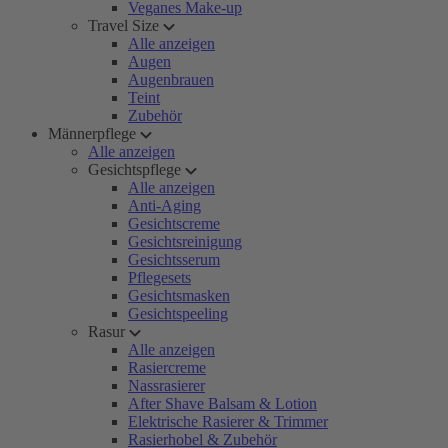
Veganes Make-up
Travel Size
Alle anzeigen
Augen
Augenbrauen
Teint
Zubehör
Männerpflege
Alle anzeigen
Gesichtspflege
Alle anzeigen
Anti-Aging
Gesichtscreme
Gesichtsreinigung
Gesichtsserum
Pflegesets
Gesichtsmasken
Gesichtspeeling
Rasur
Alle anzeigen
Rasiercreme
Nassrasierer
After Shave Balsam & Lotion
Elektrische Rasierer & Trimmer
Rasierhobel & Zubehör