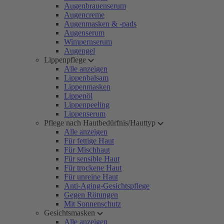
Augenbrauenserum
Augencreme
Augenmasken & -pads
Augenserum
Wimpernserum
Augengel
Lippenpflege
Alle anzeigen
Lippenbalsam
Lippenmasken
Lippenöl
Lippenpeeling
Lippenserum
Pflege nach Hautbedürfnis/Hauttyp
Alle anzeigen
Für fettige Haut
Für Mischhaut
Für sensible Haut
Für trockene Haut
Für unreine Haut
Anti-Aging-Gesichtspflege
Gegen Rötungen
Mit Sonnenschutz
Gesichtsmasken
Alle anzeigen