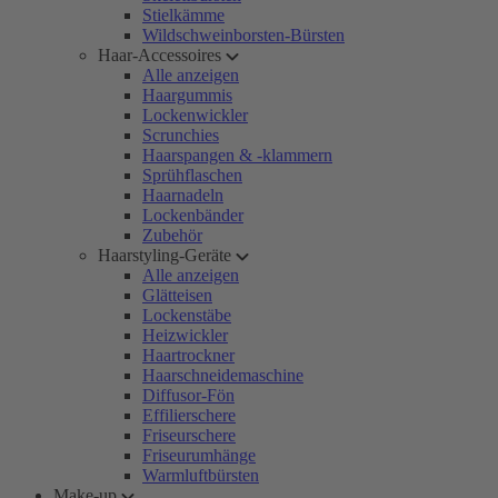
Stielkämme
Wildschweinborsten-Bürsten
Haar-Accessoires
Alle anzeigen
Haargummis
Lockenwickler
Scrunchies
Haarspangen & -klammern
Sprühflaschen
Haarnadeln
Lockenbänder
Zubehör
Haarstyling-Geräte
Alle anzeigen
Glätteisen
Lockenstäbe
Heizwickler
Haartrockner
Haarschneidemaschine
Diffusor-Fön
Effilierschere
Friseurschere
Friseurumhänge
Warmluftbürsten
Make-up