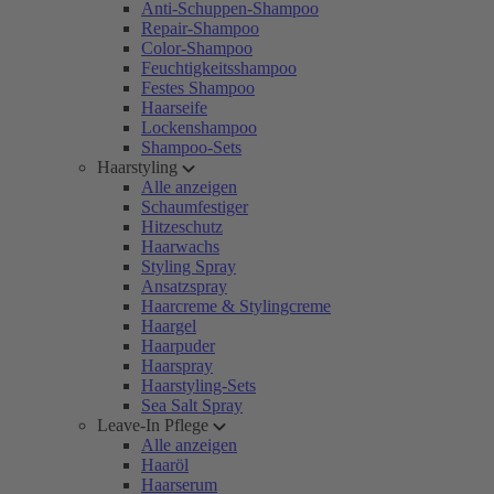
Anti-Schuppen-Shampoo
Repair-Shampoo
Color-Shampoo
Feuchtigkeitsshampoo
Festes Shampoo
Haarseife
Lockenshampoo
Shampoo-Sets
Haarstyling
Alle anzeigen
Schaumfestiger
Hitzeschutz
Haarwachs
Styling Spray
Ansatzspray
Haarcreme & Stylingcreme
Haargel
Haarpuder
Haarspray
Haarstyling-Sets
Sea Salt Spray
Leave-In Pflege
Alle anzeigen
Haaröl
Haarserum