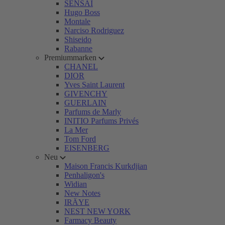
SENSAI
Hugo Boss
Montale
Narciso Rodriguez
Shiseido
Rabanne
Premiummarken
CHANEL
DIOR
Yves Saint Laurent
GIVENCHY
GUERLAIN
Parfums de Marly
INITIO Parfums Privés
La Mer
Tom Ford
EISENBERG
Neu
Maison Francis Kurkdjian
Penhaligon's
Widian
New Notes
IRÄYE
NEST NEW YORK
Farmacy Beauty