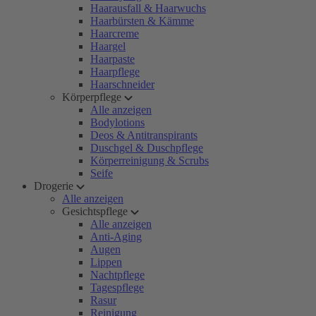
Haarausfall & Haarwuchs
Haarbürsten & Kämme
Haarcreme
Haargel
Haarpaste
Haarpflege
Haarschneider
Körperpflege
Alle anzeigen
Bodylotions
Deos & Antitranspirants
Duschgel & Duschpflege
Körperreinigung & Scrubs
Seife
Drogerie
Alle anzeigen
Gesichtspflege
Alle anzeigen
Anti-Aging
Augen
Lippen
Nachtpflege
Tagespflege
Rasur
Reinigung