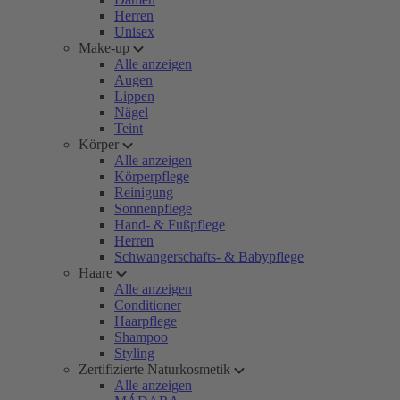
Herren
Unisex
Make-up
Alle anzeigen
Augen
Lippen
Nägel
Teint
Körper
Alle anzeigen
Körperpflege
Reinigung
Sonnenpflege
Hand- & Fußpflege
Herren
Schwangerschafts- & Babypflege
Haare
Alle anzeigen
Conditioner
Haarpflege
Shampoo
Styling
Zertifizierte Naturkosmetik
Alle anzeigen