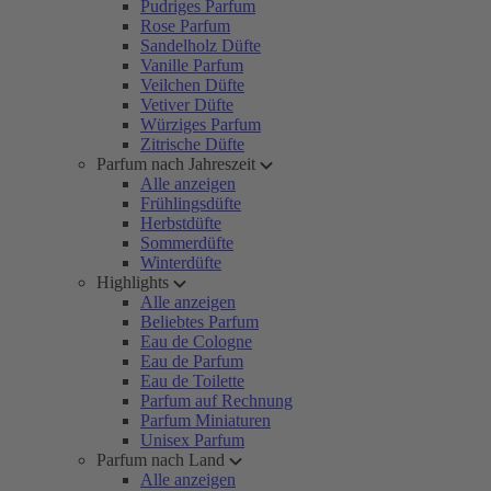
Pudriges Parfum
Rose Parfum
Sandelholz Düfte
Vanille Parfum
Veilchen Düfte
Vetiver Düfte
Würziges Parfum
Zitrische Düfte
Parfum nach Jahreszeit
Alle anzeigen
Frühlingsdüfte
Herbstdüfte
Sommerdüfte
Winterdüfte
Highlights
Alle anzeigen
Beliebtes Parfum
Eau de Cologne
Eau de Parfum
Eau de Toilette
Parfum auf Rechnung
Parfum Miniaturen
Unisex Parfum
Parfum nach Land
Alle anzeigen