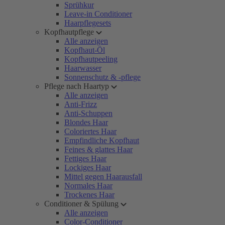
Sprühkur
Leave-in Conditioner
Haarpflegesets
Kopfhautpflege
Alle anzeigen
Kopfhaut-Öl
Kopfhautpeeling
Haarwasser
Sonnenschutz & -pflege
Pflege nach Haartyp
Alle anzeigen
Anti-Frizz
Anti-Schuppen
Blondes Haar
Coloriertes Haar
Empfindliche Kopfhaut
Feines & glattes Haar
Fettiges Haar
Lockiges Haar
Mittel gegen Haarausfall
Normales Haar
Trockenes Haar
Conditioner & Spülung
Alle anzeigen
Color-Conditioner