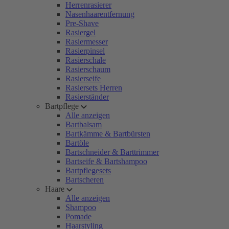
Herrenrasierer
Nasenhaarentfernung
Pre-Shave
Rasiergel
Rasiermesser
Rasierpinsel
Rasierschale
Rasierschaum
Rasierseife
Rasiersets Herren
Rasierständer
Bartpflege
Alle anzeigen
Bartbalsam
Bartkämme & Bartbürsten
Bartöle
Bartschneider & Barttrimmer
Bartseife & Bartshampoo
Bartpflegesets
Bartscheren
Haare
Alle anzeigen
Shampoo
Pomade
Haarstyling