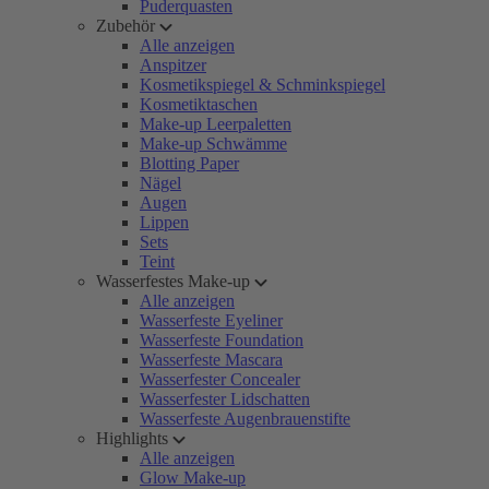
Puderquasten
Zubehör
Alle anzeigen
Anspitzer
Kosmetikspiegel & Schminkspiegel
Kosmetiktaschen
Make-up Leerpaletten
Make-up Schwämme
Blotting Paper
Nägel
Augen
Lippen
Sets
Teint
Wasserfestes Make-up
Alle anzeigen
Wasserfeste Eyeliner
Wasserfeste Foundation
Wasserfeste Mascara
Wasserfester Concealer
Wasserfester Lidschatten
Wasserfeste Augenbrauenstifte
Highlights
Alle anzeigen
Glow Make-up