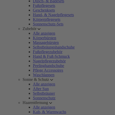
Dusch- & Badesets
Fußpflegesets
Geschenksets
Hand- & Nagelpflegesets
Körperpflegesets
Sonnenschutz-Sets
Zubehör
Alle anzeigen
Körperbürsten
Massagebürsten
Selbstbräungshandschuhe
Fußpflegezubehör
Hand & Fuß-Schmuck
Nagelpflegezubehör
Peelinghandschuhe
Pflege Accessoires
Waschlappen
Sonne & Schutz
Alle anzeigen
After Sun
Selbstbräuner
Sonnenschutz
Haarentfernung
Alle anzeigen
Kalt- & Warmwachs