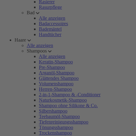
Rasierer
Rasurpflege
Bad
Alle anzeigen
Badaccessoires
Bademäntel
Handtücher
Haare
Alle anzeigen
Shampoos
Alle anzeigen
Keratin-Shampoo
Pre-Shampoo
Arganöl-Shampoo
Glättendes Shampoo
Volumenshampoo
Herren-Shampoo
2-in-1-Shampoo & -Conditioner
Naturkosmetik-Shampoo
Shampoo ohne Silikone & Co.
Silbershampoo
Teebaumöl-Shampoo
Tiefenreinigungsshampoo
Tönungsshampoo
Trockenshampoo