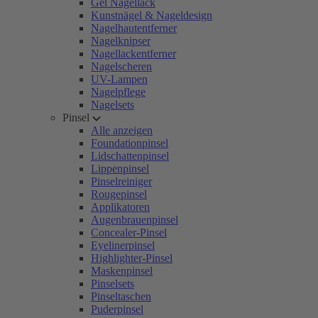
Gel Nagellack
Kunstnägel & Nageldesign
Nagelhautentferner
Nagelknipser
Nagellackentferner
Nagelscheren
UV-Lampen
Nagelpflege
Nagelsets
Pinsel
Alle anzeigen
Foundationpinsel
Lidschattenpinsel
Lippenpinsel
Pinselreiniger
Rougepinsel
Applikatoren
Augenbrauenpinsel
Concealer-Pinsel
Eyelinerpinsel
Highlighter-Pinsel
Maskenpinsel
Pinselsets
Pinseltaschen
Puderpinsel