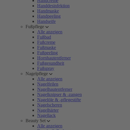
Handcreme
Handdesinfektion
Handmaske
Handpeeling
Handseife
Fußpflege
Alle anzeigen
Fußbad
Fußcreme
Fußmaske
Fußpeeling
Hornhautentferner
Fußgesundheit
Fußspray
Nagelpflege
Alle anzeigen
Nagelfeilen
Nagelhautentferner
Nagelknipser & -zangen
Nagelöle & -pflegestifte
Nagelscheren
Nagelhärter
Nagellack
Beauty Set
Alle anzeigen