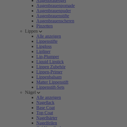
Augenbrauengel
Augenbrauenpomade
Augenbrauenpuder
Augenbrauenstifte
Augenbrauenscheren
Pinzetten
Lippen
Alle anzeigen
Lippenstifte
Lipgloss
Lipliner
Lip-Plumper
Liquid Lipstick
Lippen Zubehör
Lippen-Primer
Lippenbalsam
Matter Lippenstift
Lippenstift-Sets
Nägel
Alle anzeigen
Nagellack
Base Coat
Top Coat
Nagelhärter
Nagelfeilen