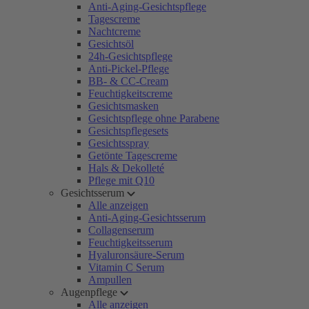
Anti-Aging-Gesichtspflege
Tagescreme
Nachtcreme
Gesichtsöl
24h-Gesichtspflege
Anti-Pickel-Pflege
BB- & CC-Cream
Feuchtigkeitscreme
Gesichtsmasken
Gesichtspflege ohne Parabene
Gesichtspflegesets
Gesichtsspray
Getönte Tagescreme
Hals & Dekolleté
Pflege mit Q10
Gesichtsserum
Alle anzeigen
Anti-Aging-Gesichtsserum
Collagenserum
Feuchtigkeitsserum
Hyaluronsäure-Serum
Vitamin C Serum
Ampullen
Augenpflege
Alle anzeigen