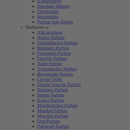
Körperpflege
Duschgel Männer
Deodorants
Herrenseife
Parfum Sets Herren
Duftnoten
Alle anzeigen
Amber Parfum
Orientalisches Parfum
Blumiges Parfum
Fruchtiges Parfum
Frisches Parfum
Apfel Parfum
Aromatisches Parfum
Bergamotte Parfum
Chypre Düfte
Frische Wäsche Parfum
Holziges Parfum
Jasmin Parfum
Kokos Parfum
Maiglöckchen Parfum
Molekül Parfum
Moschus Parfum
Oud Parfum
Patchouli Parfum