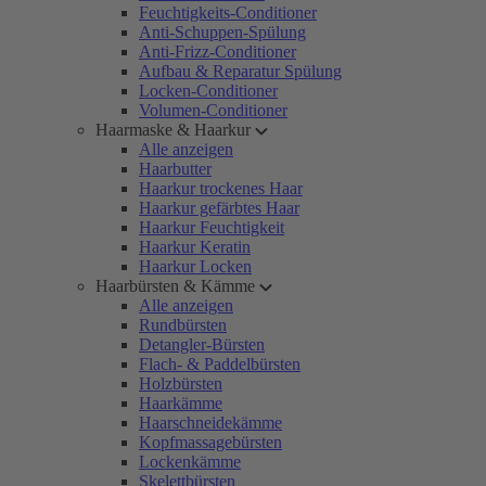
Feuchtigkeits-Conditioner
Anti-Schuppen-Spülung
Anti-Frizz-Conditioner
Aufbau & Reparatur Spülung
Locken-Conditioner
Volumen-Conditioner
Haarmaske & Haarkur
Alle anzeigen
Haarbutter
Haarkur trockenes Haar
Haarkur gefärbtes Haar
Haarkur Feuchtigkeit
Haarkur Keratin
Haarkur Locken
Haarbürsten & Kämme
Alle anzeigen
Rundbürsten
Detangler-Bürsten
Flach- & Paddelbürsten
Holzbürsten
Haarkämme
Haarschneidekämme
Kopfmassagebürsten
Lockenkämme
Skelettbürsten