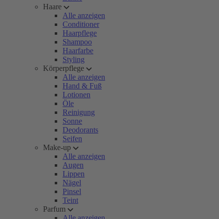
Haare
Alle anzeigen
Conditioner
Haarpflege
Shampoo
Haarfarbe
Styling
Körperpflege
Alle anzeigen
Hand & Fuß
Lotionen
Öle
Reinigung
Sonne
Deodorants
Seifen
Make-up
Alle anzeigen
Augen
Lippen
Nägel
Pinsel
Teint
Parfum
Alle anzeigen