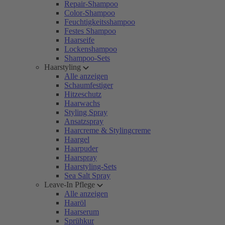
Repair-Shampoo
Color-Shampoo
Feuchtigkeitsshampoo
Festes Shampoo
Haarseife
Lockenshampoo
Shampoo-Sets
Haarstyling
Alle anzeigen
Schaumfestiger
Hitzeschutz
Haarwachs
Styling Spray
Ansatzspray
Haarcreme & Stylingcreme
Haargel
Haarpuder
Haarspray
Haarstyling-Sets
Sea Salt Spray
Leave-In Pflege
Alle anzeigen
Haaröl
Haarserum
Sprühkur