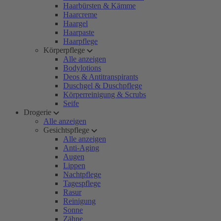
Haarbürsten & Kämme
Haarcreme
Haargel
Haarpaste
Haarpflege
Körperpflege
Alle anzeigen
Bodylotions
Deos & Antitranspirants
Duschgel & Duschpflege
Körperreinigung & Scrubs
Seife
Drogerie
Alle anzeigen
Gesichtspflege
Alle anzeigen
Anti-Aging
Augen
Lippen
Nachtpflege
Tagespflege
Rasur
Reinigung
Sonne
Zähne