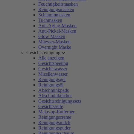
Feuchtigkeitsmasken
Reinigungsmasken
Schlammmasken
Tuchmasken
Anti-Aging-Masken
Anti-Pickel-Masken
Glow Masken
Mitesser-Masken
Overnight Maske
Gesichtsreinigung
Alle anzeigen
Gesichtspeeling
Gesichtswasser
Mizellenwasser
Reinigungsgel
Reinigungsöl
Abschminkpads
Abschminktücher
Gesichtsreinigungssets
Gesichtsseife
Make-up-Entferner
Reinigungscreme
Reinigungsmilch
Reinigungspuder
Reinigungsschaum