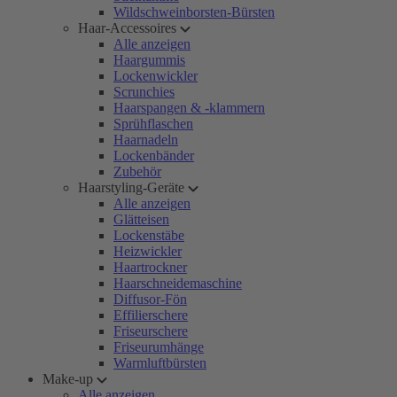
Wildschweinborsten-Bürsten
Haar-Accessoires
Alle anzeigen
Haargummis
Lockenwickler
Scrunchies
Haarspangen & -klammern
Sprühflaschen
Haarnadeln
Lockenbänder
Zubehör
Haarstyling-Geräte
Alle anzeigen
Glätteisen
Lockenstäbe
Heizwickler
Haartrockner
Haarschneidemaschine
Diffusor-Fön
Effilierschere
Friseurschere
Friseurumhänge
Warmluftbürsten
Make-up
Alle anzeigen