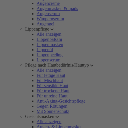
Augencreme
Augenmasken & -pads
Augenserum
Wimpernserum
Augengel
Lippenpflege
Alle anzeigen
Lippenbalsam
Lippenmasken
Lippenöl
Lippenpeeling
Lippenserum
Pflege nach Hautbedürfnis/Hauttyp
Alle anzeigen
Für fettige Haut
Für Mischhaut
Für sensible Haut
Für trockene Haut
Für unreine Haut
Anti-Aging-Gesichtspflege
Gegen Rötungen
Mit Sonnenschutz
Gesichtsmasken
Alle anzeigen
Augen- & Lippenmasken