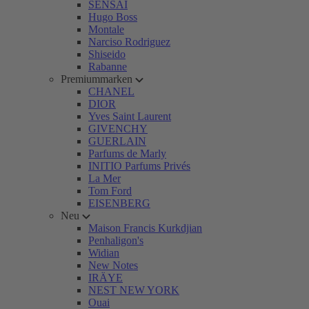
SENSAI
Hugo Boss
Montale
Narciso Rodriguez
Shiseido
Rabanne
Premiummarken
CHANEL
DIOR
Yves Saint Laurent
GIVENCHY
GUERLAIN
Parfums de Marly
INITIO Parfums Privés
La Mer
Tom Ford
EISENBERG
Neu
Maison Francis Kurkdjian
Penhaligon's
Widian
New Notes
IRÄYE
NEST NEW YORK
Ouai