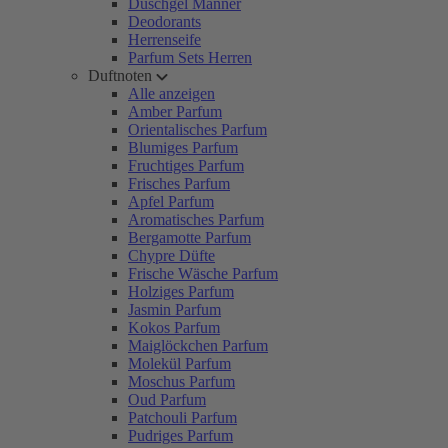
Duschgel Männer
Deodorants
Herrenseife
Parfum Sets Herren
Duftnoten
Alle anzeigen
Amber Parfum
Orientalisches Parfum
Blumiges Parfum
Fruchtiges Parfum
Frisches Parfum
Apfel Parfum
Aromatisches Parfum
Bergamotte Parfum
Chypre Düfte
Frische Wäsche Parfum
Holziges Parfum
Jasmin Parfum
Kokos Parfum
Maiglöckchen Parfum
Molekül Parfum
Moschus Parfum
Oud Parfum
Patchouli Parfum
Pudriges Parfum