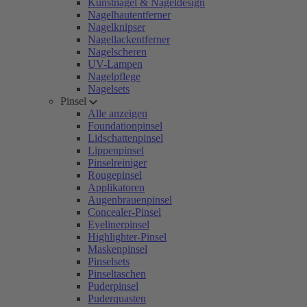
Kunstnägel & Nageldesign
Nagelhautentferner
Nagelknipser
Nagellackentferner
Nagelscheren
UV-Lampen
Nagelpflege
Nagelsets
Pinsel
Alle anzeigen
Foundationpinsel
Lidschattenpinsel
Lippenpinsel
Pinselreiniger
Rougepinsel
Applikatoren
Augenbrauenpinsel
Concealer-Pinsel
Eyelinerpinsel
Highlighter-Pinsel
Maskenpinsel
Pinselsets
Pinseltaschen
Puderpinsel
Puderquasten