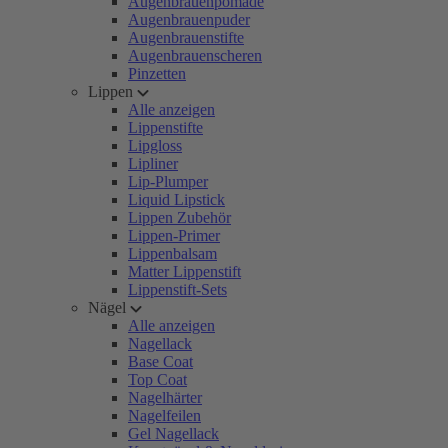
Augenbrauenpomade
Augenbrauenpuder
Augenbrauenstifte
Augenbrauenscheren
Pinzetten
Lippen
Alle anzeigen
Lippenstifte
Lipgloss
Lipliner
Lip-Plumper
Liquid Lipstick
Lippen Zubehör
Lippen-Primer
Lippenbalsam
Matter Lippenstift
Lippenstift-Sets
Nägel
Alle anzeigen
Nagellack
Base Coat
Top Coat
Nagelhärter
Nagelfeilen
Gel Nagellack