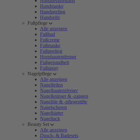
Handdesinfektion
Handmaske
Handpeeling
Handseife
Fußpflege
Alle anzeigen
Fußbad
Fußcreme
Fußmaske
Fußpeeling
Hornhautentferner
Fußgesundheit
Fußspray
Nagelpflege
Alle anzeigen
Nagelfeilen
Nagelhautentferner
Nagelknipser & -zangen
Nagelöle & -pflegestifte
Nagelscheren
Nagelhärter
Nagellack
Beauty Set
Alle anzeigen
Dusch- & Badesets