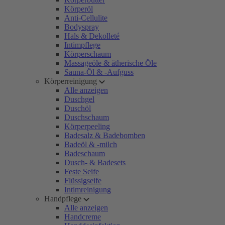
Körperöl
Anti-Cellulite
Bodyspray
Hals & Dekolleté
Intimpflege
Körperschaum
Massageöle & ätherische Öle
Sauna-Öl & -Aufguss
Körperreinigung
Alle anzeigen
Duschgel
Duschöl
Duschschaum
Körperpeeling
Badesalz & Badebomben
Badeöl & -milch
Badeschaum
Dusch- & Badesets
Feste Seife
Flüssigseife
Intimreinigung
Handpflege
Alle anzeigen
Handcreme