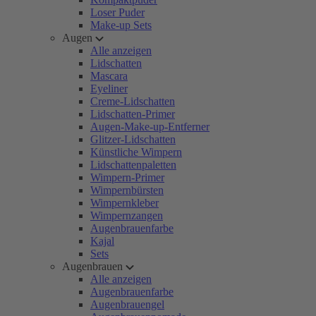
Loser Puder
Make-up Sets
Augen
Alle anzeigen
Lidschatten
Mascara
Eyeliner
Creme-Lidschatten
Lidschatten-Primer
Augen-Make-up-Entferner
Glitzer-Lidschatten
Künstliche Wimpern
Lidschattenpaletten
Wimpern-Primer
Wimpernbürsten
Wimpernkleber
Wimpernzangen
Augenbrauenfarbe
Kajal
Sets
Augenbrauen
Alle anzeigen
Augenbrauenfarbe
Augenbrauengel