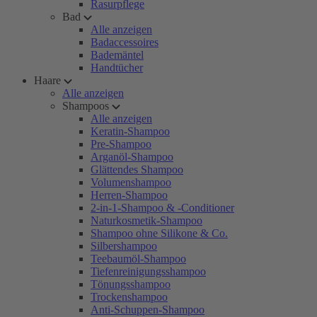
Rasurpflege
Bad
Alle anzeigen
Badaccessoires
Bademäntel
Handtücher
Haare
Alle anzeigen
Shampoos
Alle anzeigen
Keratin-Shampoo
Pre-Shampoo
Arganöl-Shampoo
Glättendes Shampoo
Volumenshampoo
Herren-Shampoo
2-in-1-Shampoo & -Conditioner
Naturkosmetik-Shampoo
Shampoo ohne Silikone & Co.
Silbershampoo
Teebaumöl-Shampoo
Tiefenreinigungsshampoo
Tönungsshampoo
Trockenshampoo
Anti-Schuppen-Shampoo