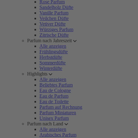
Rose Parfum
Sandelholz Düfte
Vanille Parfum
Veilchen Düfte
Vetiver Düfte
Würziges Parfum
Zitrische Düfte
Parfum nach Jahreszeit
Alle anzeigen
Frühlingsdüfte
Herbstdüfte
Sommerdüfte
Winterdüfte
Highlights
Alle anzeigen
Beliebtes Parfum
Eau de Cologne
Eau de Parfum
Eau de Toilette
Parfum auf Rechnung
Parfum Miniaturen
Unisex Parfum
Parfum nach Land
Alle anzeigen
Arabisches Parfum