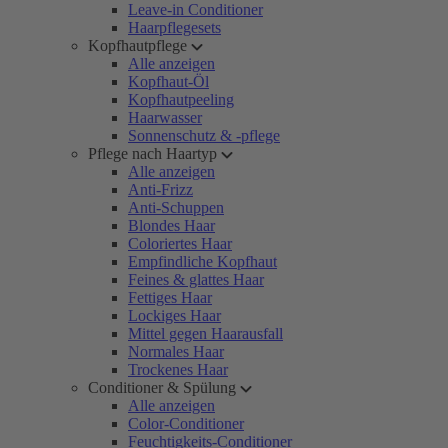
Leave-in Conditioner
Haarpflegesets
Kopfhautpflege
Alle anzeigen
Kopfhaut-Öl
Kopfhautpeeling
Haarwasser
Sonnenschutz & -pflege
Pflege nach Haartyp
Alle anzeigen
Anti-Frizz
Anti-Schuppen
Blondes Haar
Coloriertes Haar
Empfindliche Kopfhaut
Feines & glattes Haar
Fettiges Haar
Lockiges Haar
Mittel gegen Haarausfall
Normales Haar
Trockenes Haar
Conditioner & Spülung
Alle anzeigen
Color-Conditioner
Feuchtigkeits-Conditioner