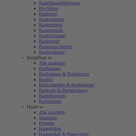
Nasenhaarentfernung
Pre-Shave
Rasiergel
Rasiermesser
Rasierpinsel
Rasierschale
Rasierschaum
Rasierseife
Rasiersets Herren
Rasierständer
Bartpflege
Alle anzeigen
Bartbalsam
Bartkämme & Bartbürsten
Bartöle
Bartschneider & Barttrimmer
Bartseife & Bartshampoo
Bartpflegesets
Bartscheren
Haare
Alle anzeigen
Shampoo
Pomade
Haarstyling
Haarausfall & Haarwuchs