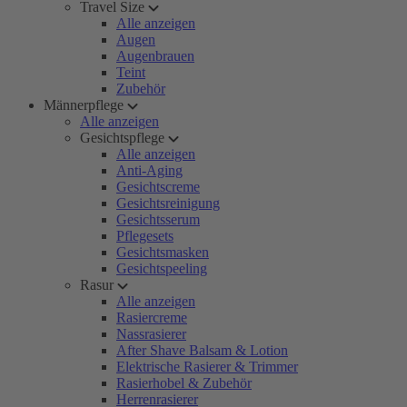
Travel Size
Alle anzeigen
Augen
Augenbrauen
Teint
Zubehör
Männerpflege
Alle anzeigen
Gesichtspflege
Alle anzeigen
Anti-Aging
Gesichtscreme
Gesichtsreinigung
Gesichtsserum
Pflegesets
Gesichtsmasken
Gesichtspeeling
Rasur
Alle anzeigen
Rasiercreme
Nassrasierer
After Shave Balsam & Lotion
Elektrische Rasierer & Trimmer
Rasierhobel & Zubehör
Herrenrasierer