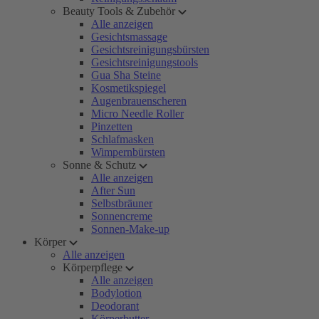
Beauty Tools & Zubehör
Alle anzeigen
Gesichtsmassage
Gesichtsreinigungsbürsten
Gesichtsreinigungstools
Gua Sha Steine
Kosmetikspiegel
Augenbrauenscheren
Micro Needle Roller
Pinzetten
Schlafmasken
Wimpernbürsten
Sonne & Schutz
Alle anzeigen
After Sun
Selbstbräuner
Sonnencreme
Sonnen-Make-up
Körper
Alle anzeigen
Körperpflege
Alle anzeigen
Bodylotion
Deodorant
Körperbutter