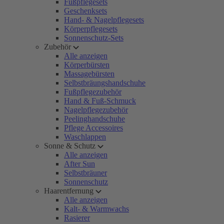
Fußpflegesets
Geschenksets
Hand- & Nagelpflegesets
Körperpflegesets
Sonnenschutz-Sets
Zubehör
Alle anzeigen
Körperbürsten
Massagebürsten
Selbstbräungshandschuhe
Fußpflegezubehör
Hand & Fuß-Schmuck
Nagelpflegezubehör
Peelinghandschuhe
Pflege Accessoires
Waschlappen
Sonne & Schutz
Alle anzeigen
After Sun
Selbstbräuner
Sonnenschutz
Haarentfernung
Alle anzeigen
Kalt- & Warmwachs
Rasierer