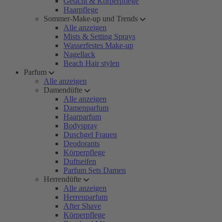
Gesicht & Körperpflege
Haarpflege
Sommer-Make-up und Trends
Alle anzeigen
Mists & Setting Sprays
Wasserfestes Make-up
Nagellack
Beach Hair stylen
Parfum
Alle anzeigen
Damendüfte
Alle anzeigen
Damenparfum
Haarparfum
Bodyspray
Duschgel Frauen
Deodorants
Körperpflege
Duftseifen
Parfum Sets Damen
Herrendüfte
Alle anzeigen
Herrenparfum
After Shave
Körperpflege