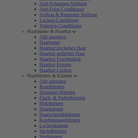
Anti-Schuppen-Spülung
Anti-Frizz-Conditioner
Aufbau & Reparatur Spülung
Locken-Conditioner
Volumen-Conditioner
Haarmaske & Haarkur
Alle anzeigen
Haarbutter
Haarkur trockenes Haar
Haarkur gefärbtes Haar
Haarkur Feuchtigkeit
Haarkur Keratin
Haarkur Locken
Haarbürsten & Kämme
Alle anzeigen
Rundbürsten
Detangler-Bürsten
Flach- & Paddelbürsten
Holzbürsten
Haarkämme
Haarschneidekämme
Kopfmassagebürsten
Lockenkämme
Skelettbürsten
Stielkämme