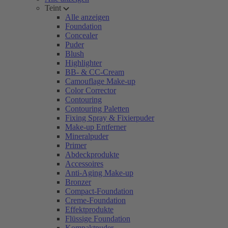
Teint
Alle anzeigen
Foundation
Concealer
Puder
Blush
Highlighter
BB- & CC-Cream
Camouflage Make-up
Color Corrector
Contouring
Contouring Paletten
Fixing Spray & Fixierpuder
Make-up Entferner
Mineralpuder
Primer
Abdeckprodukte
Accessoires
Anti-Aging Make-up
Bronzer
Compact-Foundation
Creme-Foundation
Effektprodukte
Flüssige Foundation
Kompaktpuder