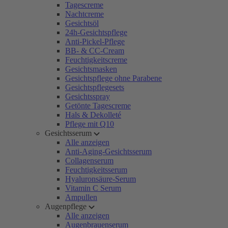
Tagescreme
Nachtcreme
Gesichtsöl
24h-Gesichtspflege
Anti-Pickel-Pflege
BB- & CC-Cream
Feuchtigkeitscreme
Gesichtsmasken
Gesichtspflege ohne Parabene
Gesichtspflegesets
Gesichtsspray
Getönte Tagescreme
Hals & Dekolleté
Pflege mit Q10
Gesichtsserum
Alle anzeigen
Anti-Aging-Gesichtsserum
Collagenserum
Feuchtigkeitsserum
Hyaluronsäure-Serum
Vitamin C Serum
Ampullen
Augenpflege
Alle anzeigen
Augenbrauenserum