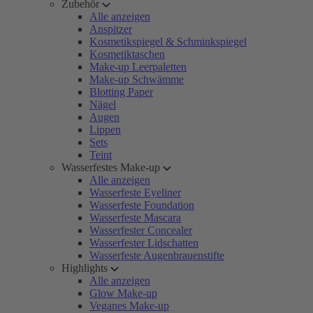
Zubehör
Alle anzeigen
Anspitzer
Kosmetikspiegel & Schminkspiegel
Kosmetiktaschen
Make-up Leerpaletten
Make-up Schwämme
Blotting Paper
Nägel
Augen
Lippen
Sets
Teint
Wasserfestes Make-up
Alle anzeigen
Wasserfeste Eyeliner
Wasserfeste Foundation
Wasserfeste Mascara
Wasserfester Concealer
Wasserfester Lidschatten
Wasserfeste Augenbrauenstifte
Highlights
Alle anzeigen
Glow Make-up
Veganes Make-up