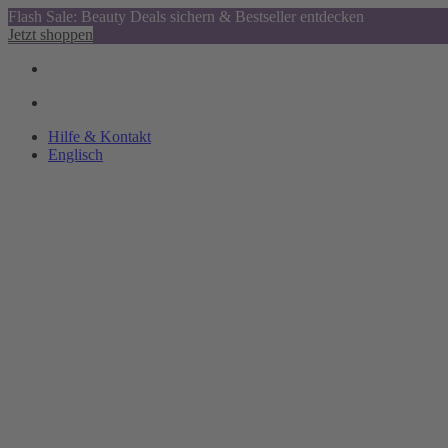
Flash Sale: Beauty Deals sichern & Bestseller entdecken
Jetzt shoppen
Hilfe & Kontakt
Englisch