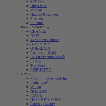
SENSAI
Hugo Boss
Montale
Narciso Rodriguez
Shiseido
Rabanne
Premiummarken
CHANEL
DIOR
Yves Saint Laurent
GIVENCHY
GUERLAIN
Parfums de Marly
INITIO Parfums Privés
La Mer
Tom Ford
EISENBERG
Neu
Maison Francis Kurkdjian
Penhaligon's
Widian
New Notes
IRÄYE
NEST NEW YORK
Farmacy Beauty