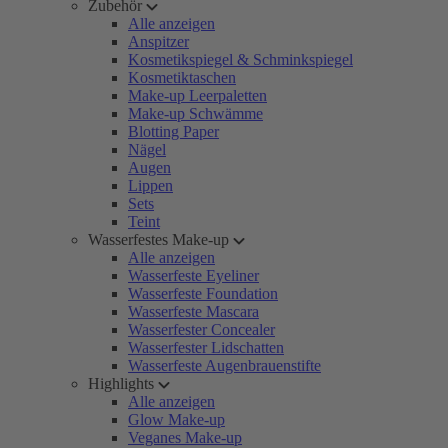
Zubehör
Alle anzeigen
Anspitzer
Kosmetikspiegel & Schminkspiegel
Kosmetiktaschen
Make-up Leerpaletten
Make-up Schwämme
Blotting Paper
Nägel
Augen
Lippen
Sets
Teint
Wasserfestes Make-up
Alle anzeigen
Wasserfeste Eyeliner
Wasserfeste Foundation
Wasserfeste Mascara
Wasserfester Concealer
Wasserfester Lidschatten
Wasserfeste Augenbrauenstifte
Highlights
Alle anzeigen
Glow Make-up
Veganes Make-up