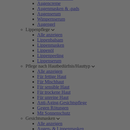
Augencreme
Augenmasken & -pads
Augenserum
Wimpernserum
Augengel
Lippenpflege
Alle anzeigen
Lippenbalsam
Lippenmasken
Lippenöl
Lippenpeeling
Lippenserum
Pflege nach Hautbedürfnis/Hauttyp
Alle anzeigen
Für fettige Haut
Für Mischhaut
Für sensible Haut
Für trockene Haut
Für unreine Haut
Anti-Aging-Gesichtspflege
Gegen Rötungen
Mit Sonnenschutz
Gesichtsmasken
Alle anzeigen
Augen- & Lippenmasken