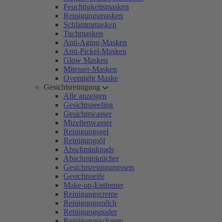
Feuchtigkeitsmasken
Reinigungsmasken
Schlammmasken
Tuchmasken
Anti-Aging-Masken
Anti-Pickel-Masken
Glow Masken
Mitesser-Masken
Overnight Maske
Gesichtsreinigung
Alle anzeigen
Gesichtspeeling
Gesichtswasser
Mizellenwasser
Reinigungsgel
Reinigungsöl
Abschminkpads
Abschminktücher
Gesichtsreinigungssets
Gesichtsseife
Make-up-Entferner
Reinigungscreme
Reinigungsmilch
Reinigungspuder
Reinigungsschaum