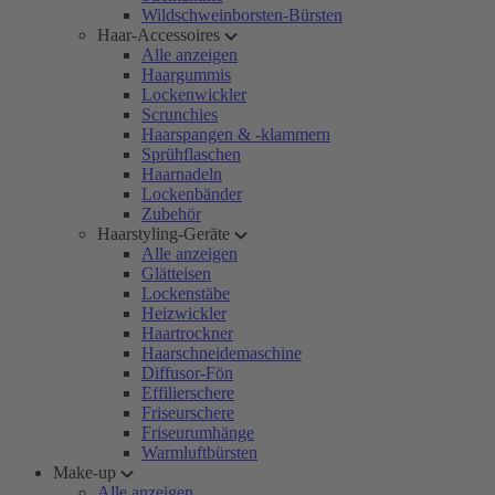
Wildschweinborsten-Bürsten
Haar-Accessoires
Alle anzeigen
Haargummis
Lockenwickler
Scrunchies
Haarspangen & -klammern
Sprühflaschen
Haarnadeln
Lockenbänder
Zubehör
Haarstyling-Geräte
Alle anzeigen
Glätteisen
Lockenstäbe
Heizwickler
Haartrockner
Haarschneidemaschine
Diffusor-Fön
Effilierschere
Friseurschere
Friseurumhänge
Warmluftbürsten
Make-up
Alle anzeigen