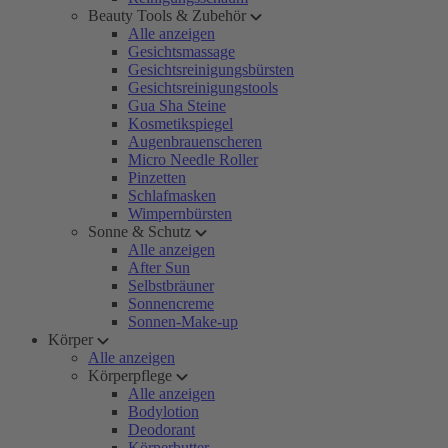
Beauty Tools & Zubehör
Alle anzeigen
Gesichtsmassage
Gesichtsreinigungsbürsten
Gesichtsreinigungstools
Gua Sha Steine
Kosmetikspiegel
Augenbrauenscheren
Micro Needle Roller
Pinzetten
Schlafmasken
Wimpernbürsten
Sonne & Schutz
Alle anzeigen
After Sun
Selbstbräuner
Sonnencreme
Sonnen-Make-up
Körper
Alle anzeigen
Körperpflege
Alle anzeigen
Bodylotion
Deodorant
Körperbutter