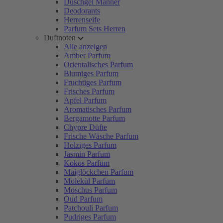
Duschgel Männer
Deodorants
Herrenseife
Parfum Sets Herren
Duftnoten
Alle anzeigen
Amber Parfum
Orientalisches Parfum
Blumiges Parfum
Fruchtiges Parfum
Frisches Parfum
Apfel Parfum
Aromatisches Parfum
Bergamotte Parfum
Chypre Düfte
Frische Wäsche Parfum
Holziges Parfum
Jasmin Parfum
Kokos Parfum
Maiglöckchen Parfum
Molekül Parfum
Moschus Parfum
Oud Parfum
Patchouli Parfum
Pudriges Parfum