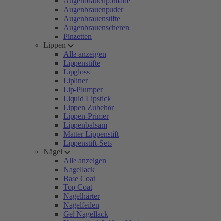
Augenbrauenpomade
Augenbrauenpuder
Augenbrauenstifte
Augenbrauenscheren
Pinzetten
Lippen
Alle anzeigen
Lippenstifte
Lipgloss
Lipliner
Lip-Plumper
Liquid Lipstick
Lippen Zubehör
Lippen-Primer
Lippenbalsam
Matter Lippenstift
Lippenstift-Sets
Nägel
Alle anzeigen
Nagellack
Base Coat
Top Coat
Nagelhärter
Nagelfeilen
Gel Nagellack