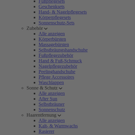
Fußpflegesets
Geschenksets
Hand- & Nagelpflegesets
Körperpflegesets
Sonnenschutz-Sets
Zubehör
Alle anzeigen
Körperbürsten
Massagebürsten
Selbstbräungshandschuhe
Fußpflegezubehör
Hand & Fuß-Schmuck
Nagelpflegezubehör
Peelinghandschuhe
Pflege Accessoires
Waschlappen
Sonne & Schutz
Alle anzeigen
After Sun
Selbstbräuner
Sonnenschutz
Haarentfernung
Alle anzeigen
Kalt- & Warmwachs
Rasierer