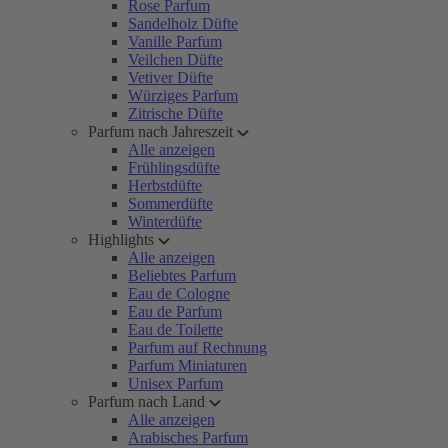
Rose Parfum
Sandelholz Düfte
Vanille Parfum
Veilchen Düfte
Vetiver Düfte
Würziges Parfum
Zitrische Düfte
Parfum nach Jahreszeit
Alle anzeigen
Frühlingsdüfte
Herbstdüfte
Sommerdüfte
Winterdüfte
Highlights
Alle anzeigen
Beliebtes Parfum
Eau de Cologne
Eau de Parfum
Eau de Toilette
Parfum auf Rechnung
Parfum Miniaturen
Unisex Parfum
Parfum nach Land
Alle anzeigen
Arabisches Parfum