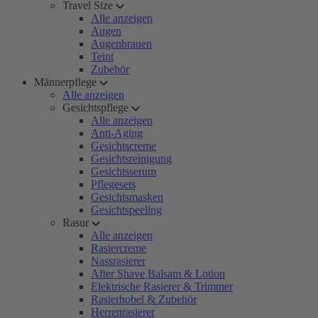
Travel Size
Alle anzeigen
Augen
Augenbrauen
Teint
Zubehör
Männerpflege
Alle anzeigen
Gesichtspflege
Alle anzeigen
Anti-Aging
Gesichtscreme
Gesichtsreinigung
Gesichtsserum
Pflegesets
Gesichtsmasken
Gesichtspeeling
Rasur
Alle anzeigen
Rasiercreme
Nassrasierer
After Shave Balsam & Lotion
Elektrische Rasierer & Trimmer
Rasierhobel & Zubehör
Herrenrasierer