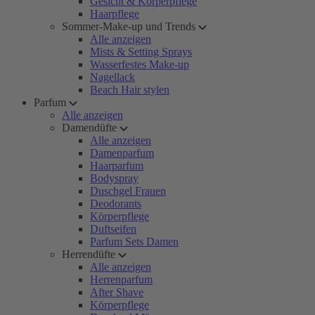
Gesicht & Körperpflege
Haarpflege
Sommer-Make-up und Trends
Alle anzeigen
Mists & Setting Sprays
Wasserfestes Make-up
Nagellack
Beach Hair stylen
Parfum
Alle anzeigen
Damendüfte
Alle anzeigen
Damenparfum
Haarparfum
Bodyspray
Duschgel Frauen
Deodorants
Körperpflege
Duftseifen
Parfum Sets Damen
Herrendüfte
Alle anzeigen
Herrenparfum
After Shave
Körperpflege