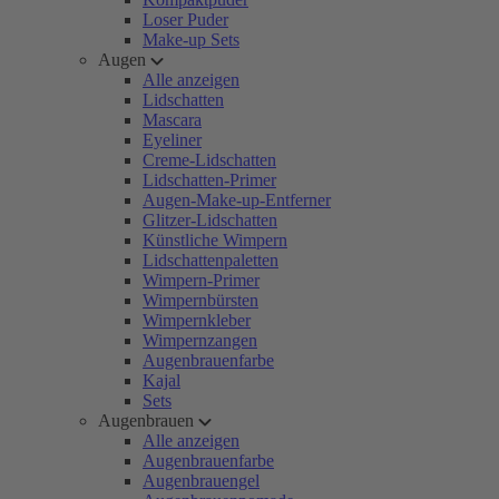
Loser Puder
Make-up Sets
Augen
Alle anzeigen
Lidschatten
Mascara
Eyeliner
Creme-Lidschatten
Lidschatten-Primer
Augen-Make-up-Entferner
Glitzer-Lidschatten
Künstliche Wimpern
Lidschattenpaletten
Wimpern-Primer
Wimpernbürsten
Wimpernkleber
Wimpernzangen
Augenbrauenfarbe
Kajal
Sets
Augenbrauen
Alle anzeigen
Augenbrauenfarbe
Augenbrauengel