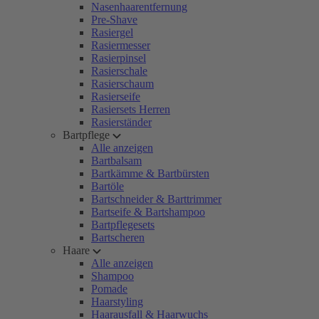
Nasenhaarentfernung
Pre-Shave
Rasiergel
Rasiermesser
Rasierpinsel
Rasierschale
Rasierschaum
Rasierseife
Rasiersets Herren
Rasierständer
Bartpflege
Alle anzeigen
Bartbalsam
Bartkämme & Bartbürsten
Bartöle
Bartschneider & Barttrimmer
Bartseife & Bartshampoo
Bartpflegesets
Bartscheren
Haare
Alle anzeigen
Shampoo
Pomade
Haarstyling
Haarausfall & Haarwuchs