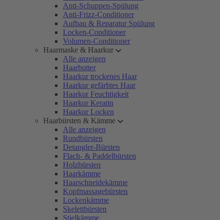
Anti-Schuppen-Spülung
Anti-Frizz-Conditioner
Aufbau & Reparatur Spülung
Locken-Conditioner
Volumen-Conditioner
Haarmaske & Haarkur
Alle anzeigen
Haarbutter
Haarkur trockenes Haar
Haarkur gefärbtes Haar
Haarkur Feuchtigkeit
Haarkur Keratin
Haarkur Locken
Haarbürsten & Kämme
Alle anzeigen
Rundbürsten
Detangler-Bürsten
Flach- & Paddelbürsten
Holzbürsten
Haarkämme
Haarschneidekämme
Kopfmassagebürsten
Lockenkämme
Skelettbürsten
Stielkämme