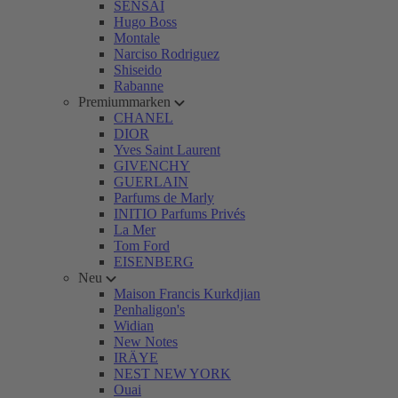
SENSAI
Hugo Boss
Montale
Narciso Rodriguez
Shiseido
Rabanne
Premiummarken
CHANEL
DIOR
Yves Saint Laurent
GIVENCHY
GUERLAIN
Parfums de Marly
INITIO Parfums Privés
La Mer
Tom Ford
EISENBERG
Neu
Maison Francis Kurkdjian
Penhaligon's
Widian
New Notes
IRÄYE
NEST NEW YORK
Ouai