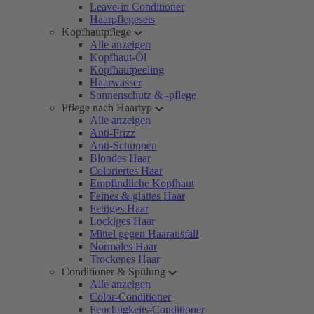
Leave-in Conditioner
Haarpflegesets
Kopfhautpflege
Alle anzeigen
Kopfhaut-Öl
Kopfhautpeeling
Haarwasser
Sonnenschutz & -pflege
Pflege nach Haartyp
Alle anzeigen
Anti-Frizz
Anti-Schuppen
Blondes Haar
Coloriertes Haar
Empfindliche Kopfhaut
Feines & glattes Haar
Fettiges Haar
Lockiges Haar
Mittel gegen Haarausfall
Normales Haar
Trockenes Haar
Conditioner & Spülung
Alle anzeigen
Color-Conditioner
Feuchtigkeits-Conditioner