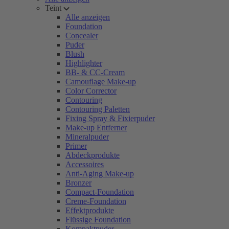
Teint
Alle anzeigen
Foundation
Concealer
Puder
Blush
Highlighter
BB- & CC-Cream
Camouflage Make-up
Color Corrector
Contouring
Contouring Paletten
Fixing Spray & Fixierpuder
Make-up Entferner
Mineralpuder
Primer
Abdeckprodukte
Accessoires
Anti-Aging Make-up
Bronzer
Compact-Foundation
Creme-Foundation
Effektprodukte
Flüssige Foundation
Kompaktpuder