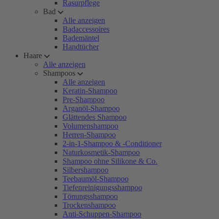
Rasurpflege
Bad
Alle anzeigen
Badaccessoires
Bademäntel
Handtücher
Haare
Alle anzeigen
Shampoos
Alle anzeigen
Keratin-Shampoo
Pre-Shampoo
Arganöl-Shampoo
Glättendes Shampoo
Volumenshampoo
Herren-Shampoo
2-in-1-Shampoo & -Conditioner
Naturkosmetik-Shampoo
Shampoo ohne Silikone & Co.
Silbershampoo
Teebaumöl-Shampoo
Tiefenreinigungsshampoo
Tönungsshampoo
Trockenshampoo
Anti-Schuppen-Shampoo