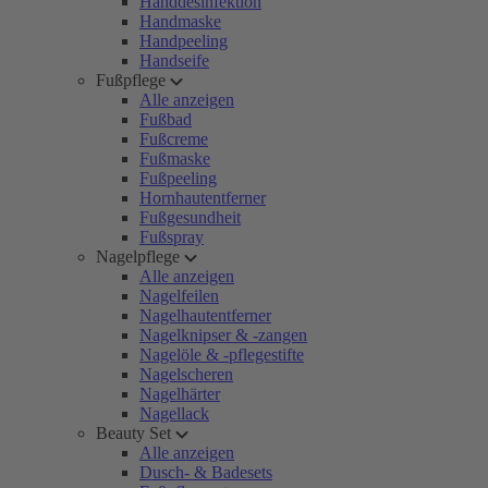
Handdesinfektion
Handmaske
Handpeeling
Handseife
Fußpflege
Alle anzeigen
Fußbad
Fußcreme
Fußmaske
Fußpeeling
Hornhautentferner
Fußgesundheit
Fußspray
Nagelpflege
Alle anzeigen
Nagelfeilen
Nagelhautentferner
Nagelknipser & -zangen
Nagelöle & -pflegestifte
Nagelscheren
Nagelhärter
Nagellack
Beauty Set
Alle anzeigen
Dusch- & Badesets