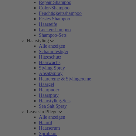
Repair-Shampoo
Color-Shampoo
Feuchtigkeitsshampoo
Festes Shampoo
Haarseife
Lockenshampoo
Shampoo-Sets
Haarstyling
Alle anzeigen
Schaumfestiger
Hitzeschutz
Haarwachs
Styling Spray
Ansatzspray
Haarcreme & Stylingcreme
Haargel
Haarpuder
Haarspray
Haarstyling-Sets
Sea Salt Spray
Leave-In Pflege
Alle anzeigen
Haaröl
Haarserum
Sprühkur