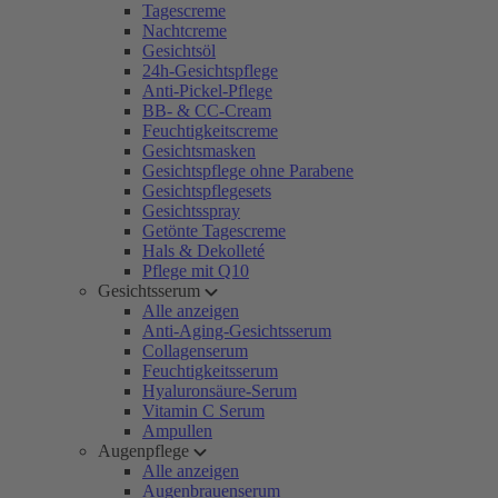
Tagescreme
Nachtcreme
Gesichtsöl
24h-Gesichtspflege
Anti-Pickel-Pflege
BB- & CC-Cream
Feuchtigkeitscreme
Gesichtsmasken
Gesichtspflege ohne Parabene
Gesichtspflegesets
Gesichtsspray
Getönte Tagescreme
Hals & Dekolleté
Pflege mit Q10
Gesichtsserum
Alle anzeigen
Anti-Aging-Gesichtsserum
Collagenserum
Feuchtigkeitsserum
Hyaluronsäure-Serum
Vitamin C Serum
Ampullen
Augenpflege
Alle anzeigen
Augenbrauenserum