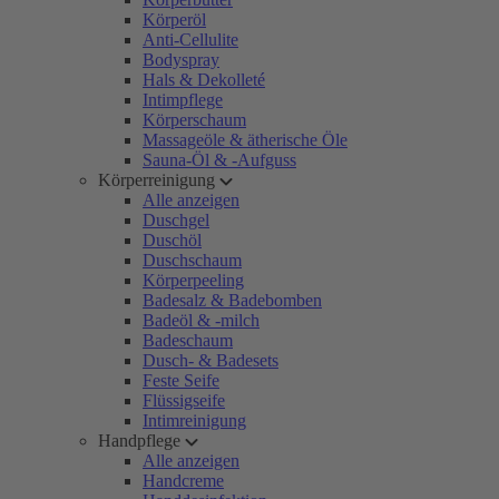
Körperöl
Anti-Cellulite
Bodyspray
Hals & Dekolleté
Intimpflege
Körperschaum
Massageöle & ätherische Öle
Sauna-Öl & -Aufguss
Körperreinigung
Alle anzeigen
Duschgel
Duschöl
Duschschaum
Körperpeeling
Badesalz & Badebomben
Badeöl & -milch
Badeschaum
Dusch- & Badesets
Feste Seife
Flüssigseife
Intimreinigung
Handpflege
Alle anzeigen
Handcreme