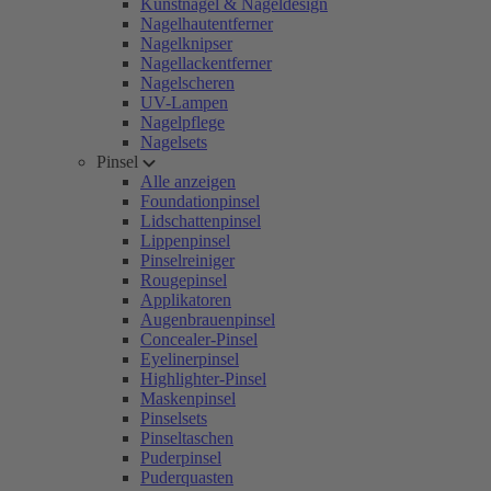
Kunstnägel & Nageldesign
Nagelhautentferner
Nagelknipser
Nagellackentferner
Nagelscheren
UV-Lampen
Nagelpflege
Nagelsets
Pinsel
Alle anzeigen
Foundationpinsel
Lidschattenpinsel
Lippenpinsel
Pinselreiniger
Rougepinsel
Applikatoren
Augenbrauenpinsel
Concealer-Pinsel
Eyelinerpinsel
Highlighter-Pinsel
Maskenpinsel
Pinselsets
Pinseltaschen
Puderpinsel
Puderquasten