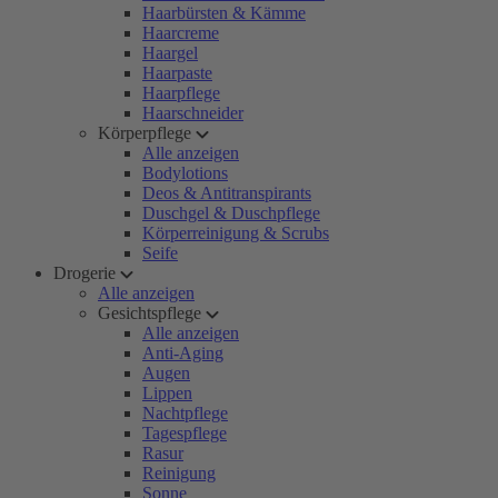
Haarbürsten & Kämme
Haarcreme
Haargel
Haarpaste
Haarpflege
Haarschneider
Körperpflege
Alle anzeigen
Bodylotions
Deos & Antitranspirants
Duschgel & Duschpflege
Körperreinigung & Scrubs
Seife
Drogerie
Alle anzeigen
Gesichtspflege
Alle anzeigen
Anti-Aging
Augen
Lippen
Nachtpflege
Tagespflege
Rasur
Reinigung
Sonne