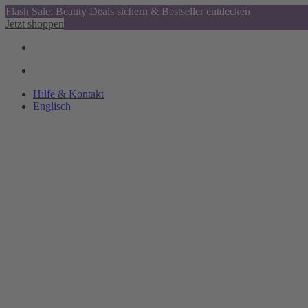
Flash Sale: Beauty Deals sichern & Bestseller entdecken
Jetzt shoppen
Hilfe & Kontakt
Englisch