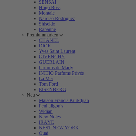
SENSAI
Hugo Boss
Montale
Narciso Rodriguez
Shiseido
Rabanne
Premiummarken
CHANEL
DIOR
Yves Saint Laurent
GIVENCHY
GUERLAIN
Parfums de Marly
INITIO Parfums Privés
La Mer
Tom Ford
EISENBERG
Neu
Maison Francis Kurkdjian
Penhaligon's
Widian
New Notes
IRÄYE
NEST NEW YORK
Ouai