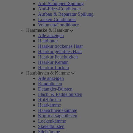
Anti-Schuppen-Spülung
Anti-Frizz-Conditioner
Aufbau & Reparatur Spülung
Locken-Conditioner
Volumen-Conditioner
Haarmaske & Haarkur
Alle anzeigen
Haarbutter
Haarkur trockenes Haar
Haarkur gefärbtes Haar
Haarkur Feuchtigkeit
Haarkur Keratin
Haarkur Locken
Haarbürsten & Kämme
Alle anzeigen
Rundbürsten
Detangler-Bürsten
Flach- & Paddelbürsten
Holzbürsten
Haarkämme
Haarschneidekämme
Kopfmassagebürsten
Lockenkämme
Skelettbürsten
Stielkämme