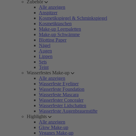
Zubehör
Alle anzeigen
Anspitzer
Kosmetikspiegel & Schminkspiegel
Kosmetiktaschen
Make-up Leerpaletten
Make-up Schwämme
Blotting Paper
Nägel
Augen
Lippen
Sets
Teint
Wasserfestes Make-up
Alle anzeigen
Wasserfeste Eyeliner
Wasserfeste Foundation
Wasserfeste Mascara
Wasserfester Concealer
Wasserfester Lidschatten
Wasserfeste Augenbrauenstifte
Highlights
Alle anzeigen
Glow Make-up
Veganes Make-up