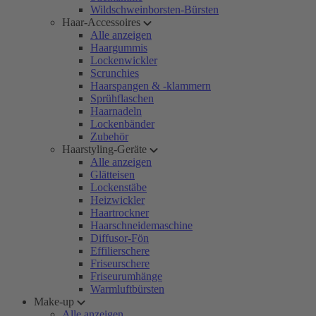
Wildschweinborsten-Bürsten
Haar-Accessoires
Alle anzeigen
Haargummis
Lockenwickler
Scrunchies
Haarspangen & -klammern
Sprühflaschen
Haarnadeln
Lockenbänder
Zubehör
Haarstyling-Geräte
Alle anzeigen
Glätteisen
Lockenstäbe
Heizwickler
Haartrockner
Haarschneidemaschine
Diffusor-Fön
Effilierschere
Friseurschere
Friseurumhänge
Warmluftbürsten
Make-up
Alle anzeigen