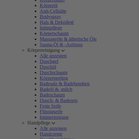
Körperöl
Anti-Cellulite
Bodyspray
Hals & Dekolleté
Intimpflege
Körperschaum
Massageöle & ätherische Öle
Sauna-Öl & -Aufguss
Körperreinigung
Alle anzeigen
Duschgel
Duschöl
Duschschaum
Körperpeeling
Badesalz & Badebomben
Badeöl & -milch
Badeschaum
Dusch- & Badesets
Feste Seife
Flüssigseife
Intimreinigung
Handpflege
Alle anzeigen
Handcreme