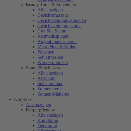
Beauty Tools & Zubehör
Alle anzeigen
Gesichtsmassage
Gesichtsreinigungsbürsten
Gesichtsreinigungstools
Gua Sha Steine
Kosmetikspiegel
Augenbrauenscheren
Micro Needle Roller
Pinzetten
Schlafmasken
Wimpernbürsten
Sonne & Schutz
Alle anzeigen
After Sun
Selbstbräuner
Sonnencreme
Sonnen-Make-up
Körper
Alle anzeigen
Körperpflege
Alle anzeigen
Bodylotion
Deodorant
Körperbutter