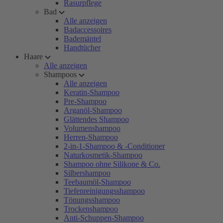
Rasurpflege
Bad
Alle anzeigen
Badaccessoires
Bademäntel
Handtücher
Haare
Alle anzeigen
Shampoos
Alle anzeigen
Keratin-Shampoo
Pre-Shampoo
Arganöl-Shampoo
Glättendes Shampoo
Volumenshampoo
Herren-Shampoo
2-in-1-Shampoo & -Conditioner
Naturkosmetik-Shampoo
Shampoo ohne Silikone & Co.
Silbershampoo
Teebaumöl-Shampoo
Tiefenreinigungsshampoo
Tönungsshampoo
Trockenshampoo
Anti-Schuppen-Shampoo