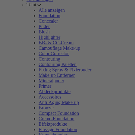
Teint
Alle anzeigen
Foundation
Concealer
Puder
Blush
Highlighter
BB- & CC-Cream
Camouflage Make-up
Color Corrector
Contouring
Contouring Paletten
Fixing Spray & Fixierpuder
Make-up Entferner
Mineralpuder
Primer
Abdeckprodukte
Accessoires
Anti-Aging Make-up
Bronzer
Compact-Foundation
Creme-Foundation
Effektprodukte
Flüssige Foundation
Kompaktpuder