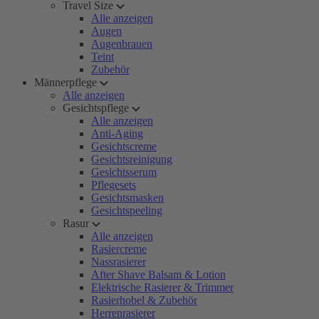
Travel Size
Alle anzeigen
Augen
Augenbrauen
Teint
Zubehör
Männerpflege
Alle anzeigen
Gesichtspflege
Alle anzeigen
Anti-Aging
Gesichtscreme
Gesichtsreinigung
Gesichtsserum
Pflegesets
Gesichtsmasken
Gesichtspeeling
Rasur
Alle anzeigen
Rasiercreme
Nassrasierer
After Shave Balsam & Lotion
Elektrische Rasierer & Trimmer
Rasierhobel & Zubehör
Herrenrasierer