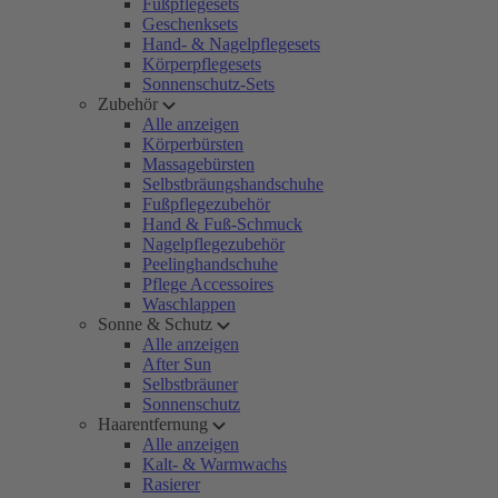
Fußpflegesets
Geschenksets
Hand- & Nagelpflegesets
Körperpflegesets
Sonnenschutz-Sets
Zubehör
Alle anzeigen
Körperbürsten
Massagebürsten
Selbstbräungshandschuhe
Fußpflegezubehör
Hand & Fuß-Schmuck
Nagelpflegezubehör
Peelinghandschuhe
Pflege Accessoires
Waschlappen
Sonne & Schutz
Alle anzeigen
After Sun
Selbstbräuner
Sonnenschutz
Haarentfernung
Alle anzeigen
Kalt- & Warmwachs
Rasierer