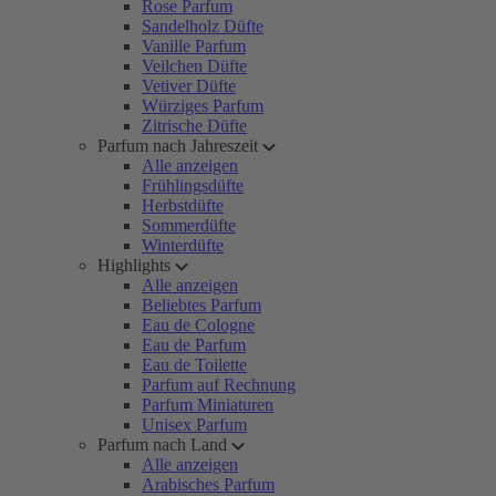
Rose Parfum
Sandelholz Düfte
Vanille Parfum
Veilchen Düfte
Vetiver Düfte
Würziges Parfum
Zitrische Düfte
Parfum nach Jahreszeit
Alle anzeigen
Frühlingsdüfte
Herbstdüfte
Sommerdüfte
Winterdüfte
Highlights
Alle anzeigen
Beliebtes Parfum
Eau de Cologne
Eau de Parfum
Eau de Toilette
Parfum auf Rechnung
Parfum Miniaturen
Unisex Parfum
Parfum nach Land
Alle anzeigen
Arabisches Parfum