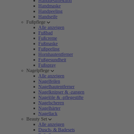
Handdesinfektion
Handmaske
Handpeeling
Handseife
Fußpflege
Alle anzeigen
Fußbad
Fußcreme
Fußmaske
Fußpeeling
Hornhautentferner
Fußgesundheit
Fußspray
Nagelpflege
Alle anzeigen
Nagelfeilen
Nagelhautentferner
Nagelknipser & -zangen
Nagelöle & -pflegestifte
Nagelscheren
Nagelhärter
Nagellack
Beauty Set
Alle anzeigen
Dusch- & Badesets