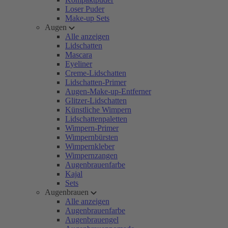
Loser Puder
Make-up Sets
Augen
Alle anzeigen
Lidschatten
Mascara
Eyeliner
Creme-Lidschatten
Lidschatten-Primer
Augen-Make-up-Entferner
Glitzer-Lidschatten
Künstliche Wimpern
Lidschattenpaletten
Wimpern-Primer
Wimpernbürsten
Wimpernkleber
Wimpernzangen
Augenbrauenfarbe
Kajal
Sets
Augenbrauen
Alle anzeigen
Augenbrauenfarbe
Augenbrauengel