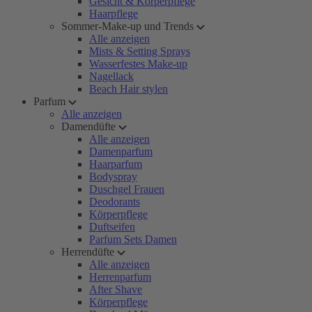
Gesicht & Körperpflege
Haarpflege
Sommer-Make-up und Trends
Alle anzeigen
Mists & Setting Sprays
Wasserfestes Make-up
Nagellack
Beach Hair stylen
Parfum
Alle anzeigen
Damendüfte
Alle anzeigen
Damenparfum
Haarparfum
Bodyspray
Duschgel Frauen
Deodorants
Körperpflege
Duftseifen
Parfum Sets Damen
Herrendüfte
Alle anzeigen
Herrenparfum
After Shave
Körperpflege