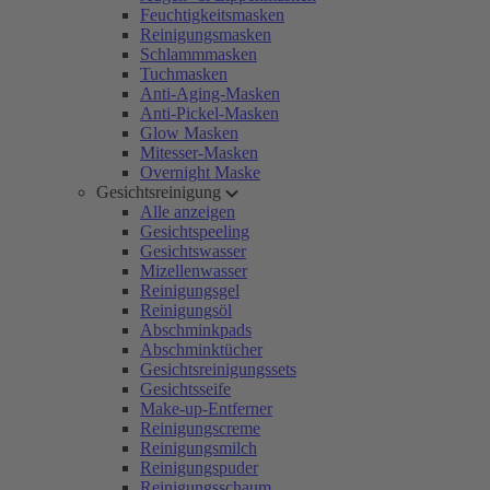
Feuchtigkeitsmasken
Reinigungsmasken
Schlammmasken
Tuchmasken
Anti-Aging-Masken
Anti-Pickel-Masken
Glow Masken
Mitesser-Masken
Overnight Maske
Gesichtsreinigung
Alle anzeigen
Gesichtspeeling
Gesichtswasser
Mizellenwasser
Reinigungsgel
Reinigungsöl
Abschminkpads
Abschminktücher
Gesichtsreinigungssets
Gesichtsseife
Make-up-Entferner
Reinigungscreme
Reinigungsmilch
Reinigungspuder
Reinigungsschaum