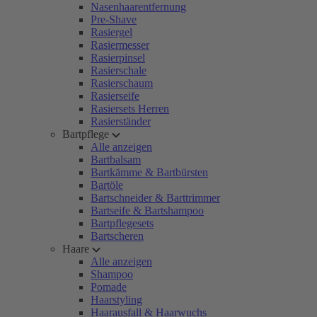
Nasenhaarentfernung
Pre-Shave
Rasiergel
Rasiermesser
Rasierpinsel
Rasierschale
Rasierschaum
Rasierseife
Rasiersets Herren
Rasierständer
Bartpflege
Alle anzeigen
Bartbalsam
Bartkämme & Bartbürsten
Bartöle
Bartschneider & Barttrimmer
Bartseife & Bartshampoo
Bartpflegesets
Bartscheren
Haare
Alle anzeigen
Shampoo
Pomade
Haarstyling
Haarausfall & Haarwuchs