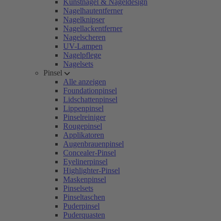
Kunstnägel & Nageldesign
Nagelhautentferner
Nagelknipser
Nagellackentferner
Nagelscheren
UV-Lampen
Nagelpflege
Nagelsets
Pinsel
Alle anzeigen
Foundationpinsel
Lidschattenpinsel
Lippenpinsel
Pinselreiniger
Rougepinsel
Applikatoren
Augenbrauenpinsel
Concealer-Pinsel
Eyelinerpinsel
Highlighter-Pinsel
Maskenpinsel
Pinselsets
Pinseltaschen
Puderpinsel
Puderquasten