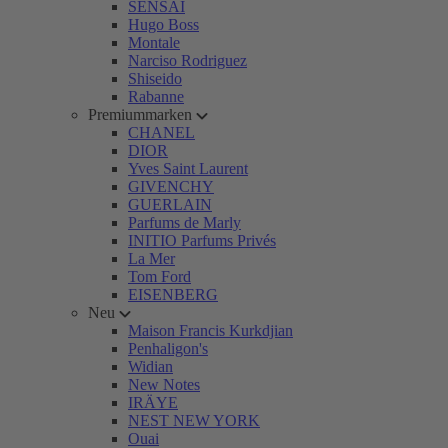
SENSAI
Hugo Boss
Montale
Narciso Rodriguez
Shiseido
Rabanne
Premiummarken
CHANEL
DIOR
Yves Saint Laurent
GIVENCHY
GUERLAIN
Parfums de Marly
INITIO Parfums Privés
La Mer
Tom Ford
EISENBERG
Neu
Maison Francis Kurkdjian
Penhaligon's
Widian
New Notes
IRÄYE
NEST NEW YORK
Ouai