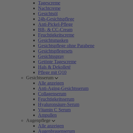
Tagescreme
Nachtcreme
Gesichtsöl
24h-Gesichtspflege
Anti-Pickel-Pflege
BB- & CC-Cream
Feuchtigkeitscreme
Gesichtsmasken
Gesichtspflege ohne Parabene
Gesichtspflegesets
Gesichtsspray
Getönte Tagescreme
Hals & Dekolleté
Pflege mit Q10
Gesichtsserum
Alle anzeigen
Anti-Aging-Gesichtsserum
Collagenserum
Feuchtigkeitsserum
Hyaluronsäure-Serum
Vitamin C Serum
Ampullen
Augenpflege
Alle anzeigen
Augenbrauenserum