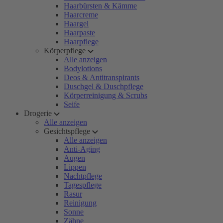
Haarbürsten & Kämme
Haarcreme
Haargel
Haarpaste
Haarpflege
Körperpflege
Alle anzeigen
Bodylotions
Deos & Antitranspirants
Duschgel & Duschpflege
Körperreinigung & Scrubs
Seife
Drogerie
Alle anzeigen
Gesichtspflege
Alle anzeigen
Anti-Aging
Augen
Lippen
Nachtpflege
Tagespflege
Rasur
Reinigung
Sonne
Zähne