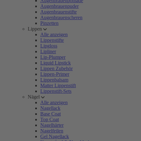
Augenbrauenpomade
Augenbrauenpuder
Augenbrauenstifte
Augenbrauenscheren
Pinzetten
Lippen
Alle anzeigen
Lippenstifte
Lipgloss
Lipliner
Lip-Plumper
Liquid Lipstick
Lippen Zubehör
Lippen-Primer
Lippenbalsam
Matter Lippenstift
Lippenstift-Sets
Nägel
Alle anzeigen
Nagellack
Base Coat
Top Coat
Nagelhärter
Nagelfeilen
Gel Nagellack