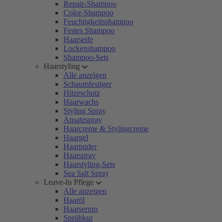
Repair-Shampoo
Color-Shampoo
Feuchtigkeitsshampoo
Festes Shampoo
Haarseife
Lockenshampoo
Shampoo-Sets
Haarstyling
Alle anzeigen
Schaumfestiger
Hitzeschutz
Haarwachs
Styling Spray
Ansatzspray
Haarcreme & Stylingcreme
Haargel
Haarpuder
Haarspray
Haarstyling-Sets
Sea Salt Spray
Leave-In Pflege
Alle anzeigen
Haaröl
Haarserum
Sprühkur