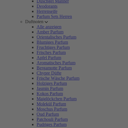
Duschgel Männer
Deodorants
Herrenseife
Parfum Sets Herren
Duftnoten
Alle anzeigen
Amber Parfum
Orientalisches Parfum
Blumiges Parfum
Fruchtiges Parfum
Frisches Parfum
Apfel Parfum
Aromatisches Parfum
Bergamotte Parfum
Chypre Düfte
Frische Wäsche Parfum
Holziges Parfum
Jasmin Parfum
Kokos Parfum
Maiglöckchen Parfum
Molekül Parfum
Moschus Parfum
Oud Parfum
Patchouli Parfum
Pudriges Parfum