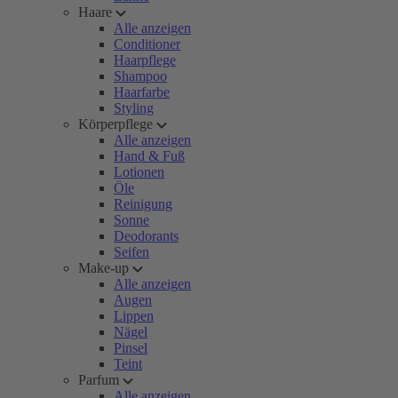
Haare
Alle anzeigen
Conditioner
Haarpflege
Shampoo
Haarfarbe
Styling
Körperpflege
Alle anzeigen
Hand & Fuß
Lotionen
Öle
Reinigung
Sonne
Deodorants
Seifen
Make-up
Alle anzeigen
Augen
Lippen
Nägel
Pinsel
Teint
Parfum
Alle anzeigen