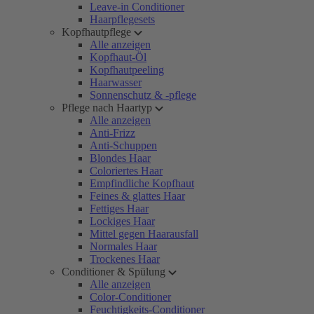
Leave-in Conditioner
Haarpflegesets
Kopfhautpflege
Alle anzeigen
Kopfhaut-Öl
Kopfhautpeeling
Haarwasser
Sonnenschutz & -pflege
Pflege nach Haartyp
Alle anzeigen
Anti-Frizz
Anti-Schuppen
Blondes Haar
Coloriertes Haar
Empfindliche Kopfhaut
Feines & glattes Haar
Fettiges Haar
Lockiges Haar
Mittel gegen Haarausfall
Normales Haar
Trockenes Haar
Conditioner & Spülung
Alle anzeigen
Color-Conditioner
Feuchtigkeits-Conditioner