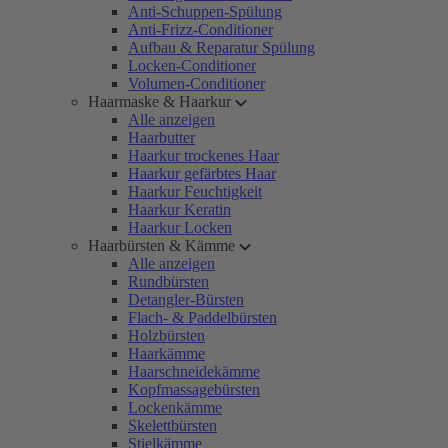
Anti-Schuppen-Spülung
Anti-Frizz-Conditioner
Aufbau & Reparatur Spülung
Locken-Conditioner
Volumen-Conditioner
Haarmaske & Haarkur
Alle anzeigen
Haarbutter
Haarkur trockenes Haar
Haarkur gefärbtes Haar
Haarkur Feuchtigkeit
Haarkur Keratin
Haarkur Locken
Haarbürsten & Kämme
Alle anzeigen
Rundbürsten
Detangler-Bürsten
Flach- & Paddelbürsten
Holzbürsten
Haarkämme
Haarschneidekämme
Kopfmassagebürsten
Lockenkämme
Skelettbürsten
Stielkämme