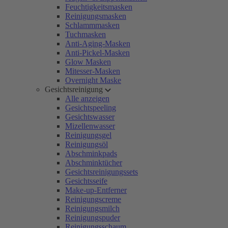
Feuchtigkeitsmasken
Reinigungsmasken
Schlammmasken
Tuchmasken
Anti-Aging-Masken
Anti-Pickel-Masken
Glow Masken
Mitesser-Masken
Overnight Maske
Gesichtsreinigung
Alle anzeigen
Gesichtspeeling
Gesichtswasser
Mizellenwasser
Reinigungsgel
Reinigungsöl
Abschminkpads
Abschminktücher
Gesichtsreinigungssets
Gesichtsseife
Make-up-Entferner
Reinigungscreme
Reinigungsmilch
Reinigungspuder
Reinigungsschaum