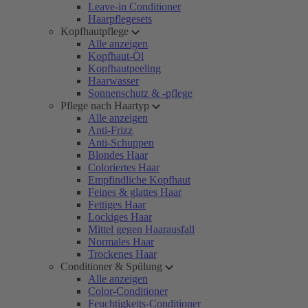
Leave-in Conditioner
Haarpflegesets
Kopfhautpflege
Alle anzeigen
Kopfhaut-Öl
Kopfhautpeeling
Haarwasser
Sonnenschutz & -pflege
Pflege nach Haartyp
Alle anzeigen
Anti-Frizz
Anti-Schuppen
Blondes Haar
Coloriertes Haar
Empfindliche Kopfhaut
Feines & glattes Haar
Fettiges Haar
Lockiges Haar
Mittel gegen Haarausfall
Normales Haar
Trockenes Haar
Conditioner & Spülung
Alle anzeigen
Color-Conditioner
Feuchtigkeits-Conditioner