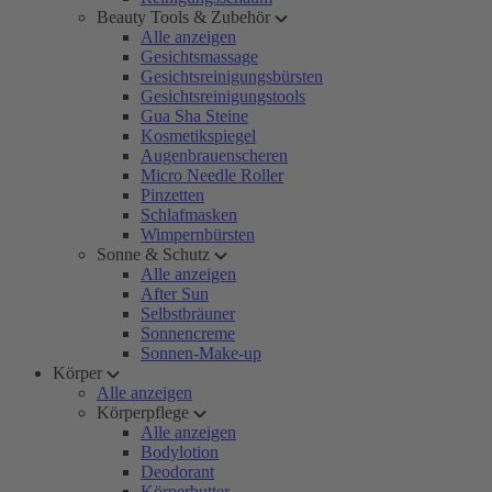
Beauty Tools & Zubehör
Alle anzeigen
Gesichtsmassage
Gesichtsreinigungsbürsten
Gesichtsreinigungstools
Gua Sha Steine
Kosmetikspiegel
Augenbrauenscheren
Micro Needle Roller
Pinzetten
Schlafmasken
Wimpernbürsten
Sonne & Schutz
Alle anzeigen
After Sun
Selbstbräuner
Sonnencreme
Sonnen-Make-up
Körper
Alle anzeigen
Körperpflege
Alle anzeigen
Bodylotion
Deodorant
Körperbutter