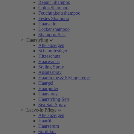
Repair-Shampoo
Color-Shampoo
Feuchtigkeitsshampoo
Festes Shampoo
Haarseife
Lockenshampoo
Shampoo-Sets
Haarstyling
Alle anzeigen
Schaumfestiger
Hitzeschutz
Haarwachs
Styling Spray
Ansatzspray
Haarcreme & Stylingcreme
Haargel
Haarpuder
Haarspray
Haarstyling-Sets
Sea Salt Spray
Leave-In Pflege
Alle anzeigen
Haaröl
Haarserum
Sprühkur