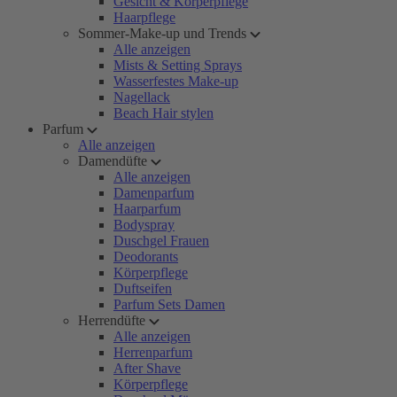
Gesicht & Körperpflege
Haarpflege
Sommer-Make-up und Trends
Alle anzeigen
Mists & Setting Sprays
Wasserfestes Make-up
Nagellack
Beach Hair stylen
Parfum
Alle anzeigen
Damendüfte
Alle anzeigen
Damenparfum
Haarparfum
Bodyspray
Duschgel Frauen
Deodorants
Körperpflege
Duftseifen
Parfum Sets Damen
Herrendüfte
Alle anzeigen
Herrenparfum
After Shave
Körperpflege