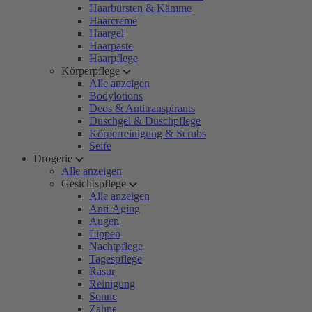
Haarbürsten & Kämme
Haarcreme
Haargel
Haarpaste
Haarpflege
Körperpflege
Alle anzeigen
Bodylotions
Deos & Antitranspirants
Duschgel & Duschpflege
Körperreinigung & Scrubs
Seife
Drogerie
Alle anzeigen
Gesichtspflege
Alle anzeigen
Anti-Aging
Augen
Lippen
Nachtpflege
Tagespflege
Rasur
Reinigung
Sonne
Zähne