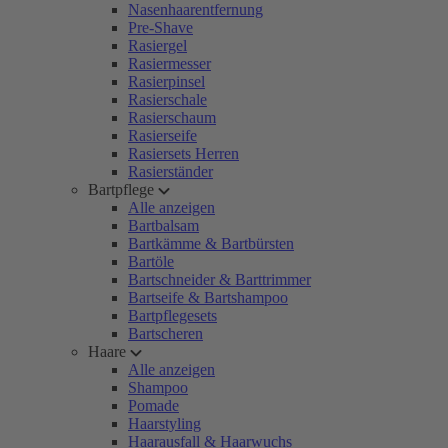
Nasenhaarentfernung
Pre-Shave
Rasiergel
Rasiermesser
Rasierpinsel
Rasierschale
Rasierschaum
Rasierseife
Rasiersets Herren
Rasierständer
Bartpflege
Alle anzeigen
Bartbalsam
Bartkämme & Bartbürsten
Bartöle
Bartschneider & Barttrimmer
Bartseife & Bartshampoo
Bartpflegesets
Bartscheren
Haare
Alle anzeigen
Shampoo
Pomade
Haarstyling
Haarausfall & Haarwuchs