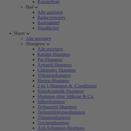
Rasurpflege
Bad
Alle anzeigen
Badaccessoires
Bademäntel
Handtücher
Haare
Alle anzeigen
Shampoos
Alle anzeigen
Keratin-Shampoo
Pre-Shampoo
Arganöl-Shampoo
Glättendes Shampoo
Volumenshampoo
Herren-Shampoo
2-in-1-Shampoo & -Conditioner
Naturkosmetik-Shampoo
Shampoo ohne Silikone & Co.
Silbershampoo
Teebaumöl-Shampoo
Tiefenreinigungsshampoo
Tönungsshampoo
Trockenshampoo
Anti-Schuppen-Shampoo