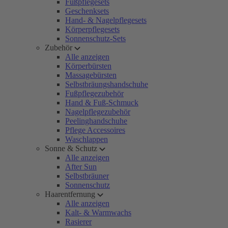
Fußpflegesets
Geschenksets
Hand- & Nagelpflegesets
Körperpflegesets
Sonnenschutz-Sets
Zubehör
Alle anzeigen
Körperbürsten
Massagebürsten
Selbstbräungshandschuhe
Fußpflegezubehör
Hand & Fuß-Schmuck
Nagelpflegezubehör
Peelinghandschuhe
Pflege Accessoires
Waschlappen
Sonne & Schutz
Alle anzeigen
After Sun
Selbstbräuner
Sonnenschutz
Haarentfernung
Alle anzeigen
Kalt- & Warmwachs
Rasierer