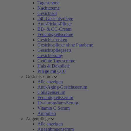
Tagescreme
Nachtcreme
Gesichtsöl
24h-Gesichtspflege
Anti-Pickel-Pflege
BB- & CC-Cream
Feuchtigkeitscreme
Gesichtsmasken
Gesichtspflege ohne Parabene
Gesichtspflegesets
Gesichtsspray
Getönte Tagescreme
Hals & Dekolleté
Pflege mit Q10
Gesichtsserum
Alle anzeigen
Anti-Aging-Gesichtsserum
Collagenserum
Feuchtigkeitsserum
Hyaluronsäure-Serum
Vitamin C Serum
Ampullen
Augenpflege
Alle anzeigen
Augenbrauenserum