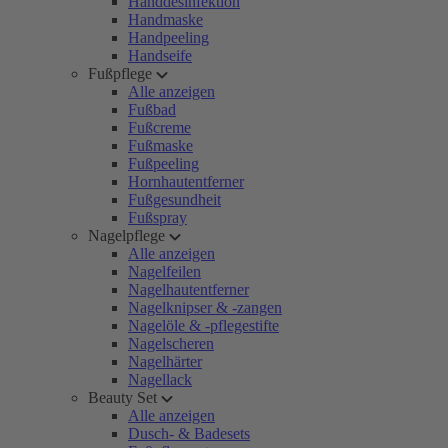
Handdesinfektion
Handmaske
Handpeeling
Handseife
Fußpflege
Alle anzeigen
Fußbad
Fußcreme
Fußmaske
Fußpeeling
Hornhautentferner
Fußgesundheit
Fußspray
Nagelpflege
Alle anzeigen
Nagelfeilen
Nagelhautentferner
Nagelknipser & -zangen
Nagelöle & -pflegestifte
Nagelscheren
Nagelhärter
Nagellack
Beauty Set
Alle anzeigen
Dusch- & Badesets