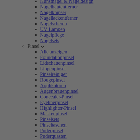
Kunstnägel & Nageldesign
Nagelhautentferner
Nagelknipser
Nagellackentferner
Nagelscheren
UV-Lampen
Nagelpflege
Nagelsets
Pinsel
Alle anzeigen
Foundationpinsel
Lidschattenpinsel
Lippenpinsel
Pinselreiniger
Rougepinsel
Applikatoren
Augenbrauenpinsel
Concealer-Pinsel
Eyelinerpinsel
Highlighter-Pinsel
Maskenpinsel
Pinselsets
Pinseltaschen
Puderpinsel
Puderquasten