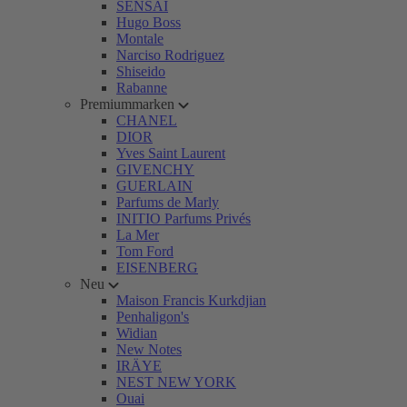
SENSAI
Hugo Boss
Montale
Narciso Rodriguez
Shiseido
Rabanne
Premiummarken
CHANEL
DIOR
Yves Saint Laurent
GIVENCHY
GUERLAIN
Parfums de Marly
INITIO Parfums Privés
La Mer
Tom Ford
EISENBERG
Neu
Maison Francis Kurkdjian
Penhaligon's
Widian
New Notes
IRÄYE
NEST NEW YORK
Ouai