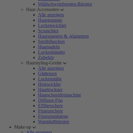
Wildschweinborsten-Bürsten
Haar-Accessoires
Alle anzeigen
Haargummis
Lockenwickler
Scrunchies
Haarspangen & -klammern
Sprühflaschen
Haarnadeln
Lockenbänder
Zubehör
Haarstyling-Geräte
Alle anzeigen
Glätteisen
Lockenstäbe
Heizwickler
Haartrockner
Haarschneidemaschine
Diffusor-Fön
Effilierschere
Friseurschere
Friseurumhänge
Warmluftbürsten
Make-up
Alle anzeigen