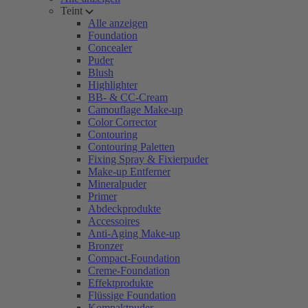
Teint
Alle anzeigen
Foundation
Concealer
Puder
Blush
Highlighter
BB- & CC-Cream
Camouflage Make-up
Color Corrector
Contouring
Contouring Paletten
Fixing Spray & Fixierpuder
Make-up Entferner
Mineralpuder
Primer
Abdeckprodukte
Accessoires
Anti-Aging Make-up
Bronzer
Compact-Foundation
Creme-Foundation
Effektprodukte
Flüssige Foundation
Kompaktpuder