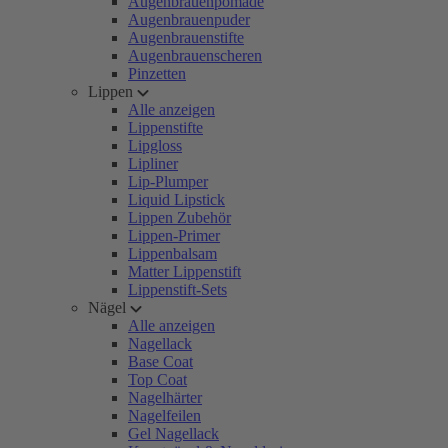
Augenbrauenpomade
Augenbrauenpuder
Augenbrauenstifte
Augenbrauenscheren
Pinzetten
Lippen
Alle anzeigen
Lippenstifte
Lipgloss
Lipliner
Lip-Plumper
Liquid Lipstick
Lippen Zubehör
Lippen-Primer
Lippenbalsam
Matter Lippenstift
Lippenstift-Sets
Nägel
Alle anzeigen
Nagellack
Base Coat
Top Coat
Nagelhärter
Nagelfeilen
Gel Nagellack