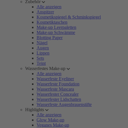
Zubehör
Alle anzeigen
Anspitzer
Kosmetikspiegel & Schminkspiegel
Kosmetiktaschen
Make-up Leerpaletten
Make-up Schwämme
Blotting Paper
Nägel
Augen
Lippen
Sets
Teint
Wasserfestes Make-up
Alle anzeigen
Wasserfeste Eyeliner
Wasserfeste Foundation
Wasserfeste Mascara
Wasserfester Concealer
Wasserfester Lidschatten
Wasserfeste Augenbrauenstifte
Highlights
Alle anzeigen
Glow Make-up
Veganes Make-up