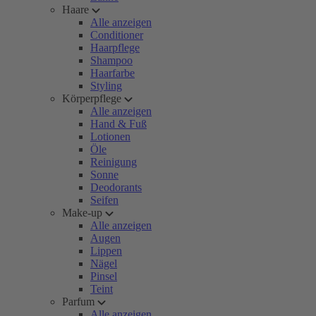
Haare
Alle anzeigen
Conditioner
Haarpflege
Shampoo
Haarfarbe
Styling
Körperpflege
Alle anzeigen
Hand & Fuß
Lotionen
Öle
Reinigung
Sonne
Deodorants
Seifen
Make-up
Alle anzeigen
Augen
Lippen
Nägel
Pinsel
Teint
Parfum
Alle anzeigen