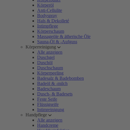
Körperöl
Anti-Cellulite
Bodyspray
Hals & Dekolleté
Intimpflege
Körperschaum
Massageöle & ätherische Öle
Sauna-Öl & -Aufguss
Körperreinigung
Alle anzeigen
Duschgel
Duschöl
Duschschaum
Körperpeeling
Badesalz & Badebomben
Badeöl & -milch
Badeschaum
Dusch- & Badesets
Feste Seife
Flüssigseife
Intimreinigung
Handpflege
Alle anzeigen
Handcreme