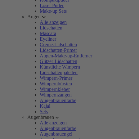
Loser Puder
Make-up Sets
Augen
Alle anzeigen
Lidschatten
Mascara
Eyeliner
Creme-Lidschatten
Lidschatten-Primer
Augen-Make-up-Entferner
Glitzer-Lidschatten
Künstliche Wimpern
Lidschattenpaletten
Wimpern-Primer
Wimpernbürsten
Wimpernkleber
Wimpernzangen
Augenbrauenfarbe
Kajal
Sets
Augenbrauen
Alle anzeigen
Augenbrauenfarbe
Augenbrauengel