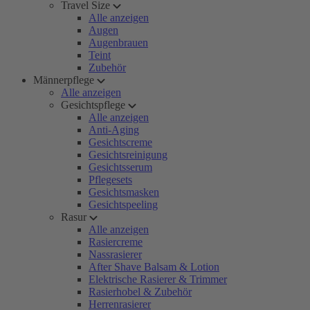
Travel Size
Alle anzeigen
Augen
Augenbrauen
Teint
Zubehör
Männerpflege
Alle anzeigen
Gesichtspflege
Alle anzeigen
Anti-Aging
Gesichtscreme
Gesichtsreinigung
Gesichtsserum
Pflegesets
Gesichtsmasken
Gesichtspeeling
Rasur
Alle anzeigen
Rasiercreme
Nassrasierer
After Shave Balsam & Lotion
Elektrische Rasierer & Trimmer
Rasierhobel & Zubehör
Herrenrasierer