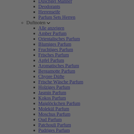
Duschgel Männer
Deodorants
Herrenseife
Parfum Sets Herren
Duftnoten
Alle anzeigen
Amber Parfum
Orientalisches Parfum
Blumiges Parfum
Fruchtiges Parfum
Frisches Parfum
Apfel Parfum
Aromatisches Parfum
Bergamotte Parfum
Chypre Düfte
Frische Wäsche Parfum
Holziges Parfum
Jasmin Parfum
Kokos Parfum
Maiglöckchen Parfum
Molekül Parfum
Moschus Parfum
Oud Parfum
Patchouli Parfum
Pudriges Parfum