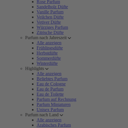
Rose Parfum
Sandelholz Düfte
Vanille Parfum
Veilchen Düfte
Vetiver Düfte
Würziges Parfum
Zitrische Düfte
Parfum nach Jahreszeit
Alle anzeigen
Frühlingsdüfte
Herbstdüfte
Sommerdüfte
Winterdüfte
Highlights
Alle anzeigen
Beliebtes Parfum
Eau de Cologne
Eau de Parfum
Eau de Toilette
Parfum auf Rechnung
Parfum Miniaturen
Unisex Parfum
Parfum nach Land
Alle anzeigen
Arabisches Parfum