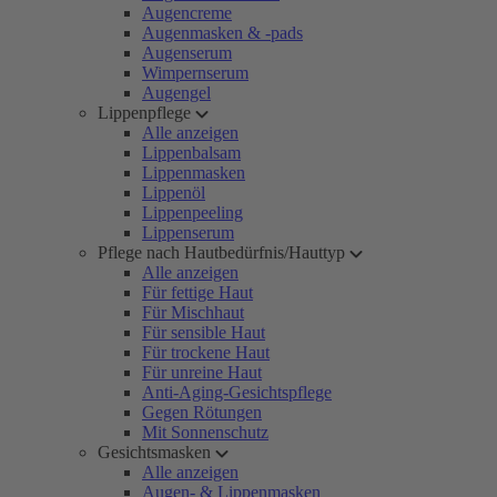
Augencreme
Augenmasken & -pads
Augenserum
Wimpernserum
Augengel
Lippenpflege
Alle anzeigen
Lippenbalsam
Lippenmasken
Lippenöl
Lippenpeeling
Lippenserum
Pflege nach Hautbedürfnis/Hauttyp
Alle anzeigen
Für fettige Haut
Für Mischhaut
Für sensible Haut
Für trockene Haut
Für unreine Haut
Anti-Aging-Gesichtspflege
Gegen Rötungen
Mit Sonnenschutz
Gesichtsmasken
Alle anzeigen
Augen- & Lippenmasken