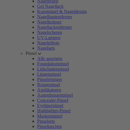
Nagelfeilen
Gel Nagellack
Kunstnägel & Nageldesign
Nagelhautentferner
Nagelknipser
Nagellackentferner
Nagelscheren
UV-Lampen
Nagelpflege
Nagelsets
Pinsel
Alle anzeigen
Foundationpinsel
Lidschattenpinsel
Lippenpinsel
Pinselreiniger
Rougepinsel
Applikatoren
Augenbrauenpinsel
Concealer-Pinsel
Eyelinerpinsel
Highlighter-Pinsel
Maskenpinsel
Pinselsets
Pinseltaschen