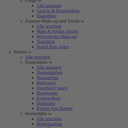
Pflege
Alle anzeigen
Gesicht & Körperpflege
Haarpflege
Sommer-Make-up und Trends
Alle anzeigen
Mists & Setting Sprays
Wasserfestes Make-up
Nagellack
Beach Hair stylen
Parfum
Alle anzeigen
Damendüfte
Alle anzeigen
Damenparfum
Haarparfum
Bodyspray
Duschgel Frauen
Deodorants
Körperpflege
Duftseifen
Parfum Sets Damen
Herrendüfte
Alle anzeigen
Herrenparfum