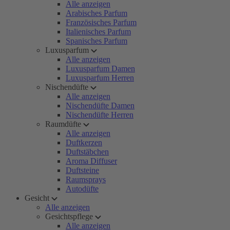
Alle anzeigen
Arabisches Parfum
Französisches Parfum
Italienisches Parfum
Spanisches Parfum
Luxusparfum
Alle anzeigen
Luxusparfum Damen
Luxusparfum Herren
Nischendüfte
Alle anzeigen
Nischendüfte Damen
Nischendüfte Herren
Raumdüfte
Alle anzeigen
Duftkerzen
Duftstäbchen
Aroma Diffuser
Duftsteine
Raumsprays
Autodüfte
Gesicht
Alle anzeigen
Gesichtspflege
Alle anzeigen