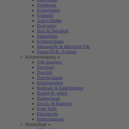
Deodorant
Körperbutter
Körperöl
Anti-Cellulite
Bodyspray
Hals & Dekolleté
Intimpflege
Körperschaum
Massageöle & ätherische Öle
Sauna-Öl & -Aufguss
Körperreinigung
Alle anzeigen
Duschgel
Duschöl
Duschschaum
Körperpeeling
Badesalz & Badebomben
Badeöl & -milch
Badeschaum
Dusch- & Badesets
Feste Seife
Flüssigseife
Intimreinigung
Handpflege