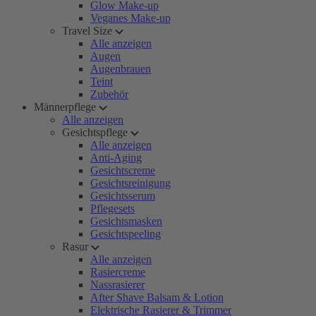
Glow Make-up
Veganes Make-up
Travel Size
Alle anzeigen
Augen
Augenbrauen
Teint
Zubehör
Männerpflege
Alle anzeigen
Gesichtspflege
Alle anzeigen
Anti-Aging
Gesichtscreme
Gesichtsreinigung
Gesichtsserum
Pflegesets
Gesichtsmasken
Gesichtspeeling
Rasur
Alle anzeigen
Rasiercreme
Nassrasierer
After Shave Balsam & Lotion
Elektrische Rasierer & Trimmer