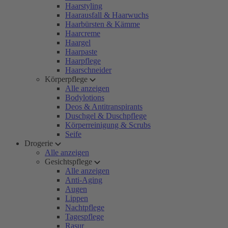
Haarstyling
Haarausfall & Haarwuchs
Haarbürsten & Kämme
Haarcreme
Haargel
Haarpaste
Haarpflege
Haarschneider
Körperpflege
Alle anzeigen
Bodylotions
Deos & Antitranspirants
Duschgel & Duschpflege
Körperreinigung & Scrubs
Seife
Drogerie
Alle anzeigen
Gesichtspflege
Alle anzeigen
Anti-Aging
Augen
Lippen
Nachtpflege
Tagespflege
Rasur