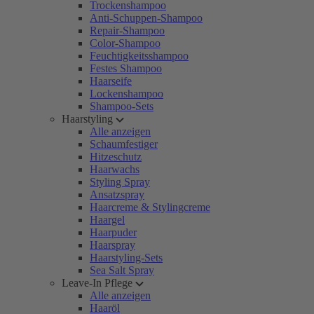
Trockenshampoo
Anti-Schuppen-Shampoo
Repair-Shampoo
Color-Shampoo
Feuchtigkeitsshampoo
Festes Shampoo
Haarseife
Lockenshampoo
Shampoo-Sets
Haarstyling
Alle anzeigen
Schaumfestiger
Hitzeschutz
Haarwachs
Styling Spray
Ansatzspray
Haarcreme & Stylingcreme
Haargel
Haarpuder
Haarspray
Haarstyling-Sets
Sea Salt Spray
Leave-In Pflege
Alle anzeigen
Haaröl