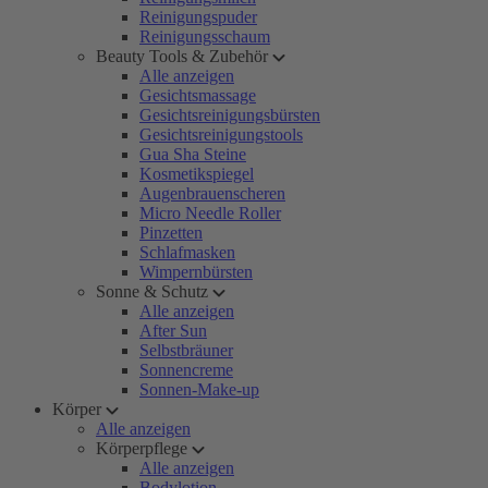
Reinigungspuder
Reinigungsschaum
Beauty Tools & Zubehör
Alle anzeigen
Gesichtsmassage
Gesichtsreinigungsbürsten
Gesichtsreinigungstools
Gua Sha Steine
Kosmetikspiegel
Augenbrauenscheren
Micro Needle Roller
Pinzetten
Schlafmasken
Wimpernbürsten
Sonne & Schutz
Alle anzeigen
After Sun
Selbstbräuner
Sonnencreme
Sonnen-Make-up
Körper
Alle anzeigen
Körperpflege
Alle anzeigen
Bodylotion