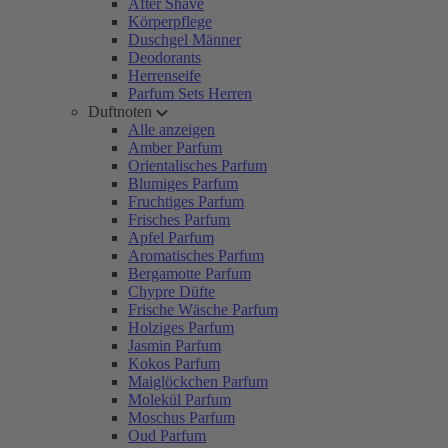
After Shave
Körperpflege
Duschgel Männer
Deodorants
Herrenseife
Parfum Sets Herren
Duftnoten
Alle anzeigen
Amber Parfum
Orientalisches Parfum
Blumiges Parfum
Fruchtiges Parfum
Frisches Parfum
Apfel Parfum
Aromatisches Parfum
Bergamotte Parfum
Chypre Düfte
Frische Wäsche Parfum
Holziges Parfum
Jasmin Parfum
Kokos Parfum
Maiglöckchen Parfum
Molekül Parfum
Moschus Parfum
Oud Parfum