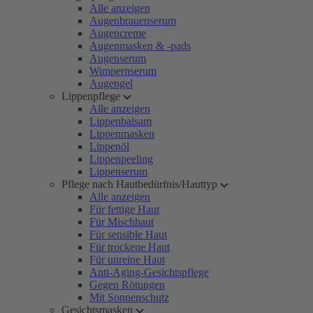
Alle anzeigen
Augenbrauenserum
Augencreme
Augenmasken & -pads
Augenserum
Wimpernserum
Augengel
Lippenpflege
Alle anzeigen
Lippenbalsam
Lippenmasken
Lippenöl
Lippenpeeling
Lippenserum
Pflege nach Hautbedürfnis/Hauttyp
Alle anzeigen
Für fettige Haut
Für Mischhaut
Für sensible Haut
Für trockene Haut
Für unreine Haut
Anti-Aging-Gesichtspflege
Gegen Rötungen
Mit Sonnenschutz
Gesichtsmasken