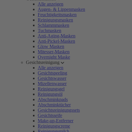
Alle anzeigen
Augen- & Lippenmasken
Feuchtigkeitsmasken
Reinigungsmasken
Schlammmasken
Tuchmasken
Anti-Aging-Masken
Anti-Pickel-Masken
Glow Masken
Mitesser-Masken
Overnight Maske
Gesichtsreinigung
Alle anzeigen
Gesichtspeeling
Gesichtswasser
Mizellenwasser
Reinigungsgel
Reinigungsöl
Abschminkpads
Abschminktücher
Gesichtsreinigungssets
Gesichtsseife
Make-up-Entferner
Reinigungscreme
Reinigungsmilch