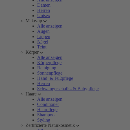
Damen
Herren
Unisex
Make-up
Alle anzeigen
Augen
Lippen
Nägel
Teint
Körper
Alle anzeigen
Körperpflege
Reinigung
Sonnenpflege
Hand- & Fußpflege
Herren
Schwangerschafts- & Babypflege
Haare
Alle anzeigen
Conditioner
Haarpflege
Shampoo
Styling
Zertifizierte Naturkosmetik