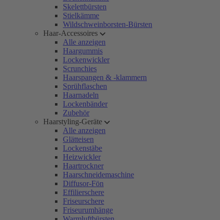
Skelettbürsten
Stielkämme
Wildschweinborsten-Bürsten
Haar-Accessoires
Alle anzeigen
Haargummis
Lockenwickler
Scrunchies
Haarspangen & -klammern
Sprühflaschen
Haarnadeln
Lockenbänder
Zubehör
Haarstyling-Geräte
Alle anzeigen
Glätteisen
Lockenstäbe
Heizwickler
Haartrockner
Haarschneidemaschine
Diffusor-Fön
Effilierschere
Friseurschere
Friseurumhänge
Warmluftbürsten