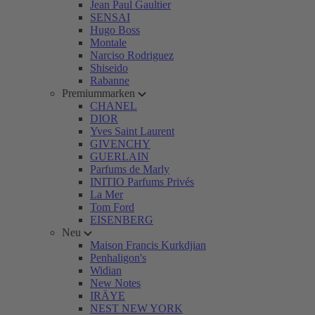
Jean Paul Gaultier
SENSAI
Hugo Boss
Montale
Narciso Rodriguez
Shiseido
Rabanne
Premiummarken
CHANEL
DIOR
Yves Saint Laurent
GIVENCHY
GUERLAIN
Parfums de Marly
INITIO Parfums Privés
La Mer
Tom Ford
EISENBERG
Neu
Maison Francis Kurkdjian
Penhaligon's
Widian
New Notes
IRÄYE
NEST NEW YORK