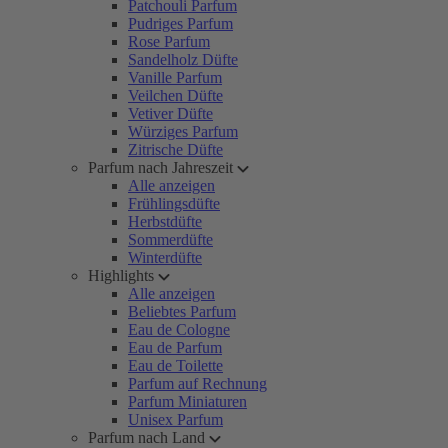
Patchouli Parfum
Pudriges Parfum
Rose Parfum
Sandelholz Düfte
Vanille Parfum
Veilchen Düfte
Vetiver Düfte
Würziges Parfum
Zitrische Düfte
Parfum nach Jahreszeit
Alle anzeigen
Frühlingsdüfte
Herbstdüfte
Sommerdüfte
Winterdüfte
Highlights
Alle anzeigen
Beliebtes Parfum
Eau de Cologne
Eau de Parfum
Eau de Toilette
Parfum auf Rechnung
Parfum Miniaturen
Unisex Parfum
Parfum nach Land