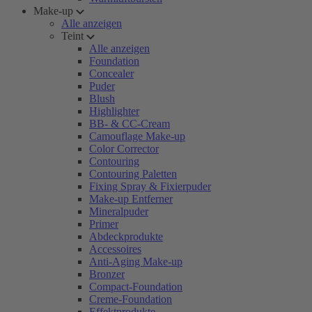
Make-up
Alle anzeigen
Teint
Alle anzeigen
Foundation
Concealer
Puder
Blush
Highlighter
BB- & CC-Cream
Camouflage Make-up
Color Corrector
Contouring
Contouring Paletten
Fixing Spray & Fixierpuder
Make-up Entferner
Mineralpuder
Primer
Abdeckprodukte
Accessoires
Anti-Aging Make-up
Bronzer
Compact-Foundation
Creme-Foundation
Effektprodukte