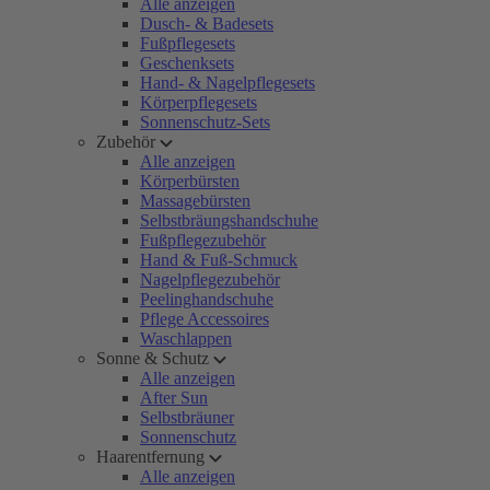
Alle anzeigen
Dusch- & Badesets
Fußpflegesets
Geschenksets
Hand- & Nagelpflegesets
Körperpflegesets
Sonnenschutz-Sets
Zubehör
Alle anzeigen
Körperbürsten
Massagebürsten
Selbstbräungshandschuhe
Fußpflegezubehör
Hand & Fuß-Schmuck
Nagelpflegezubehör
Peelinghandschuhe
Pflege Accessoires
Waschlappen
Sonne & Schutz
Alle anzeigen
After Sun
Selbstbräuner
Sonnenschutz
Haarentfernung
Alle anzeigen