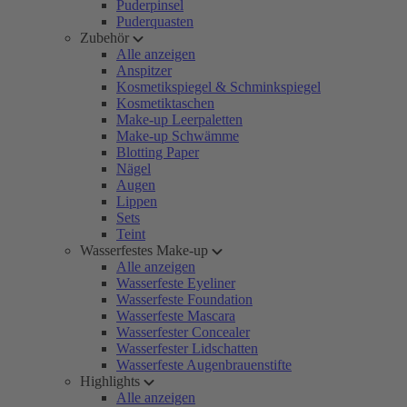
Puderpinsel
Puderquasten
Zubehör
Alle anzeigen
Anspitzer
Kosmetikspiegel & Schminkspiegel
Kosmetiktaschen
Make-up Leerpaletten
Make-up Schwämme
Blotting Paper
Nägel
Augen
Lippen
Sets
Teint
Wasserfestes Make-up
Alle anzeigen
Wasserfeste Eyeliner
Wasserfeste Foundation
Wasserfeste Mascara
Wasserfester Concealer
Wasserfester Lidschatten
Wasserfeste Augenbrauenstifte
Highlights
Alle anzeigen