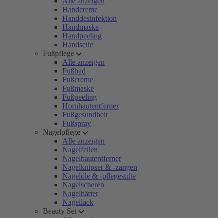
Alle anzeigen
Handcreme
Handdesinfektion
Handmaske
Handpeeling
Handseife
Fußpflege
Alle anzeigen
Fußbad
Fußcreme
Fußmaske
Fußpeeling
Hornhautentferner
Fußgesundheit
Fußspray
Nagelpflege
Alle anzeigen
Nagelfeilen
Nagelhautentferner
Nagelknipser & -zangen
Nagelöle & -pflegestifte
Nagelscheren
Nagelhärter
Nagellack
Beauty Set