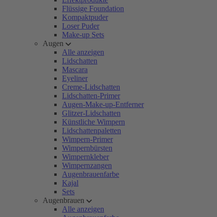
Flüssige Foundation
Kompaktpuder
Loser Puder
Make-up Sets
Augen
Alle anzeigen
Lidschatten
Mascara
Eyeliner
Creme-Lidschatten
Lidschatten-Primer
Augen-Make-up-Entferner
Glitzer-Lidschatten
Künstliche Wimpern
Lidschattenpaletten
Wimpern-Primer
Wimpernbürsten
Wimpernkleber
Wimpernzangen
Augenbrauenfarbe
Kajal
Sets
Augenbrauen
Alle anzeigen