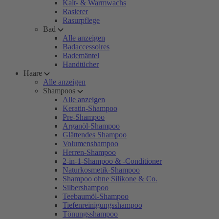
Kalt- & Warmwachs
Rasierer
Rasurpflege
Bad
Alle anzeigen
Badaccessoires
Bademäntel
Handtücher
Haare
Alle anzeigen
Shampoos
Alle anzeigen
Keratin-Shampoo
Pre-Shampoo
Arganöl-Shampoo
Glättendes Shampoo
Volumenshampoo
Herren-Shampoo
2-in-1-Shampoo & -Conditioner
Naturkosmetik-Shampoo
Shampoo ohne Silikone & Co.
Silbershampoo
Teebaumöl-Shampoo
Tiefenreinigungsshampoo
Tönungsshampoo