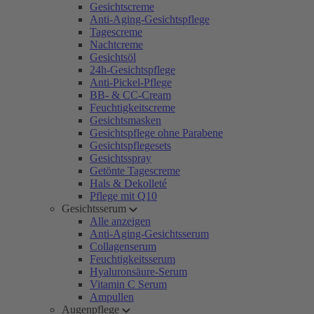
Gesichtscreme
Anti-Aging-Gesichtspflege
Tagescreme
Nachtcreme
Gesichtsöl
24h-Gesichtspflege
Anti-Pickel-Pflege
BB- & CC-Cream
Feuchtigkeitscreme
Gesichtsmasken
Gesichtspflege ohne Parabene
Gesichtspflegesets
Gesichtsspray
Getönte Tagescreme
Hals & Dekolleté
Pflege mit Q10
Gesichtsserum
Alle anzeigen
Anti-Aging-Gesichtsserum
Collagenserum
Feuchtigkeitsserum
Hyaluronsäure-Serum
Vitamin C Serum
Ampullen
Augenpflege