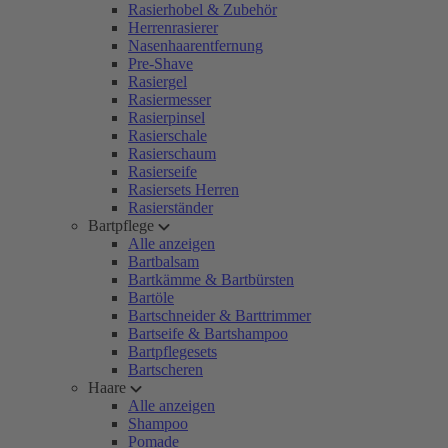
Rasierhobel & Zubehör
Herrenrasierer
Nasenhaarentfernung
Pre-Shave
Rasiergel
Rasiermesser
Rasierpinsel
Rasierschale
Rasierschaum
Rasierseife
Rasiersets Herren
Rasierständer
Bartpflege
Alle anzeigen
Bartbalsam
Bartkämme & Bartbürsten
Bartöle
Bartschneider & Barttrimmer
Bartseife & Bartshampoo
Bartpflegesets
Bartscheren
Haare
Alle anzeigen
Shampoo
Pomade