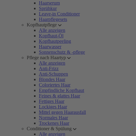
Haarserum
Sprühkur
Leave-in Conditioner
Haarpflegesets
Kopfhautpflege
Alle anzeigen
Kopfhaut-Öl
Kopfhautpeeling
Haarwasser
Sonnenschutz & -pflege
Pflege nach Haartyp
Alle anzeigen
Anti-Frizz
Anti-Schuppen
Blondes Haar
Coloriertes Haar
Empfindliche Kopfhaut
Feines & glattes Haar
Fettiges Haar
Lockiges Haar
Mittel gegen Haarausfall
Normales Haar
Trockenes Haar
Conditioner & Spülung
Alle anzeigen