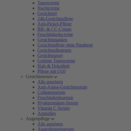
Tagescreme
Nachtcreme
Gesichtsöl
24h-Gesichtspflege
Anti-Pickel-Pflege
BB- & CC-Cream
Feuchtigkeitscreme
Gesichtsmasken
Gesichtspflege ohne Parabene
Gesichtspflegesets
Gesichtsspray
Getönte Tagescreme
Hals & Dekolleté
Pflege mit Q10
Gesichtsserum
Alle anzeigen
Anti-Aging-Gesichtsserum
Collagenserum
Feuchtigkeitsserum
Hyaluronsäure-Serum
Vitamin C Serum
Ampullen
Augenpflege
Alle anzeigen
Augenbrauenserum