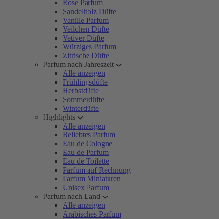
Rose Parfum
Sandelholz Düfte
Vanille Parfum
Veilchen Düfte
Vetiver Düfte
Würziges Parfum
Zitrische Düfte
Parfum nach Jahreszeit
Alle anzeigen
Frühlingsdüfte
Herbstdüfte
Sommerdüfte
Winterdüfte
Highlights
Alle anzeigen
Beliebtes Parfum
Eau de Cologne
Eau de Parfum
Eau de Toilette
Parfum auf Rechnung
Parfum Miniaturen
Unisex Parfum
Parfum nach Land
Alle anzeigen
Arabisches Parfum