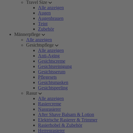
Travel Size
Alle anzeigen
Augen
Augenbrauen
Teint
Zubehör
Männerpflege
Alle anzeigen
Gesichtspflege
Alle anzeigen
Anti-Aging
Gesichtscreme
Gesichtsreinigung
Gesichtsserum
Pflegesets
Gesichtsmasken
Gesichtspeeling
Rasur
Alle anzeigen
Rasiercreme
Nassrasierer
After Shave Balsam & Lotion
Elektrische Rasierer & Trimmer
Rasierhobel & Zubehör
Herrenrasierer