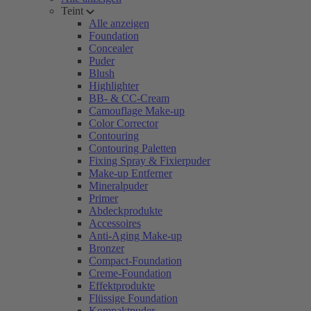
Teint
Alle anzeigen
Foundation
Concealer
Puder
Blush
Highlighter
BB- & CC-Cream
Camouflage Make-up
Color Corrector
Contouring
Contouring Paletten
Fixing Spray & Fixierpuder
Make-up Entferner
Mineralpuder
Primer
Abdeckprodukte
Accessoires
Anti-Aging Make-up
Bronzer
Compact-Foundation
Creme-Foundation
Effektprodukte
Flüssige Foundation
Kompaktpuder