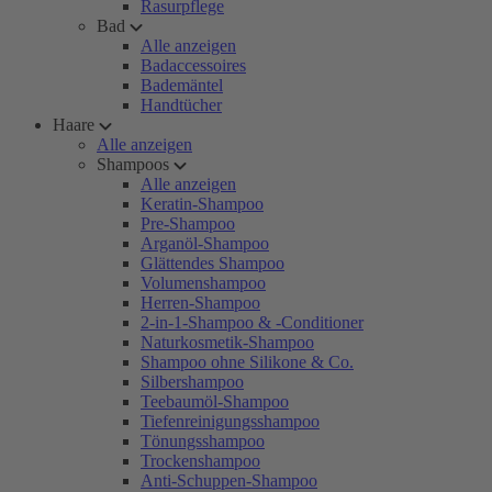
Rasurpflege
Bad
Alle anzeigen
Badaccessoires
Bademäntel
Handtücher
Haare
Alle anzeigen
Shampoos
Alle anzeigen
Keratin-Shampoo
Pre-Shampoo
Arganöl-Shampoo
Glättendes Shampoo
Volumenshampoo
Herren-Shampoo
2-in-1-Shampoo & -Conditioner
Naturkosmetik-Shampoo
Shampoo ohne Silikone & Co.
Silbershampoo
Teebaumöl-Shampoo
Tiefenreinigungsshampoo
Tönungsshampoo
Trockenshampoo
Anti-Schuppen-Shampoo