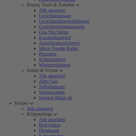
Beauty Tools & Zubehör
Alle anzeigen
Gesichtsmassage
Gesichtsreinigungsbürsten
Gesichtsreinigungstools
Gua Sha Steine
Kosmetikspiegel
Augenbrauenscheren
Micro Needle Roller
Pinzetten
Schlafmasken
Wimpernbürsten
Sonne & Schutz
Alle anzeigen
After Sun
Selbstbräuner
Sonnencreme
Sonnen-Make-up
Körper
Alle anzeigen
Körperpflege
Alle anzeigen
Bodylotion
Deodorant
Körperbutter