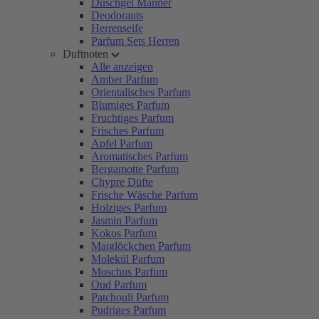
Duschgel Männer
Deodorants
Herrenseife
Parfum Sets Herren
Duftnoten
Alle anzeigen
Amber Parfum
Orientalisches Parfum
Blumiges Parfum
Fruchtiges Parfum
Frisches Parfum
Apfel Parfum
Aromatisches Parfum
Bergamotte Parfum
Chypre Düfte
Frische Wäsche Parfum
Holziges Parfum
Jasmin Parfum
Kokos Parfum
Maiglöckchen Parfum
Molekül Parfum
Moschus Parfum
Oud Parfum
Patchouli Parfum
Pudriges Parfum