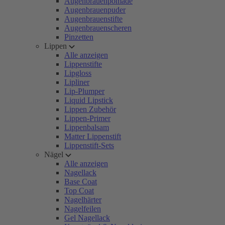
Augenbrauenpomade
Augenbrauenpuder
Augenbrauenstifte
Augenbrauenscheren
Pinzetten
Lippen
Alle anzeigen
Lippenstifte
Lipgloss
Lipliner
Lip-Plumper
Liquid Lipstick
Lippen Zubehör
Lippen-Primer
Lippenbalsam
Matter Lippenstift
Lippenstift-Sets
Nägel
Alle anzeigen
Nagellack
Base Coat
Top Coat
Nagelhärter
Nagelfeilen
Gel Nagellack