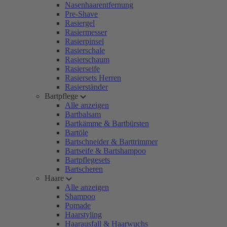
Nasenhaarentfernung
Pre-Shave
Rasiergel
Rasiermesser
Rasierpinsel
Rasierschale
Rasierschaum
Rasierseife
Rasiersets Herren
Rasierständer
Bartpflege
Alle anzeigen
Bartbalsam
Bartkämme & Bartbürsten
Bartöle
Bartschneider & Barttrimmer
Bartseife & Bartshampoo
Bartpflegesets
Bartscheren
Haare
Alle anzeigen
Shampoo
Pomade
Haarstyling
Haarausfall & Haarwuchs