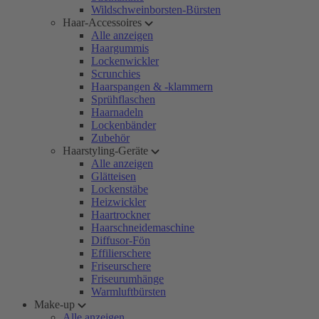
Wildschweinborsten-Bürsten
Haar-Accessoires
Alle anzeigen
Haargummis
Lockenwickler
Scrunchies
Haarspangen & -klammern
Sprühflaschen
Haarnadeln
Lockenbänder
Zubehör
Haarstyling-Geräte
Alle anzeigen
Glätteisen
Lockenstäbe
Heizwickler
Haartrockner
Haarschneidemaschine
Diffusor-Fön
Effilierschere
Friseurschere
Friseurumhänge
Warmluftbürsten
Make-up
Alle anzeigen