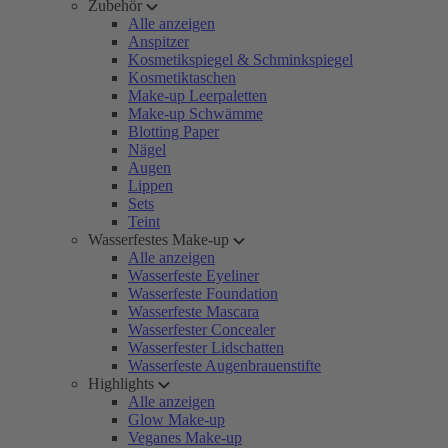
Zubehör
Alle anzeigen
Anspitzer
Kosmetikspiegel & Schminkspiegel
Kosmetiktaschen
Make-up Leerpaletten
Make-up Schwämme
Blotting Paper
Nägel
Augen
Lippen
Sets
Teint
Wasserfestes Make-up
Alle anzeigen
Wasserfeste Eyeliner
Wasserfeste Foundation
Wasserfeste Mascara
Wasserfester Concealer
Wasserfester Lidschatten
Wasserfeste Augenbrauenstifte
Highlights
Alle anzeigen
Glow Make-up
Veganes Make-up