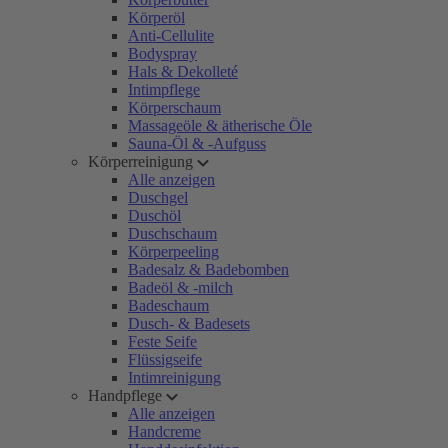
Körperöl
Anti-Cellulite
Bodyspray
Hals & Dekolleté
Intimpflege
Körperschaum
Massageöle & ätherische Öle
Sauna-Öl & -Aufguss
Körperreinigung
Alle anzeigen
Duschgel
Duschöl
Duschschaum
Körperpeeling
Badesalz & Badebomben
Badeöl & -milch
Badeschaum
Dusch- & Badesets
Feste Seife
Flüssigseife
Intimreinigung
Handpflege
Alle anzeigen
Handcreme