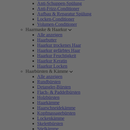
Anti-Schuppen-Spülung
Anti-Frizz-Conditioner
Aufbau & Reparatur Spülung
Locken-Conditioner
Volumen-Conditioner
Haarmaske & Haarkur
Alle anzeigen
Haarbutter
Haarkur trockenes Haar
Haarkur gefärbtes Haar
Haarkur Feuchtigkeit
Haarkur Keratin
Haarkur Locken
Haarbürsten & Kämme
Alle anzeigen
Rundbürsten
Detangler-Bürsten
Flach- & Paddelbürsten
Holzbürsten
Haarkämme
Haarschneidekämme
Kopfmassagebürsten
Lockenkämme
Skelettbürsten
Stielkämme