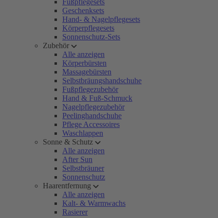
Fußpflegesets
Geschenksets
Hand- & Nagelpflegesets
Körperpflegesets
Sonnenschutz-Sets
Zubehör
Alle anzeigen
Körperbürsten
Massagebürsten
Selbstbräungshandschuhe
Fußpflegezubehör
Hand & Fuß-Schmuck
Nagelpflegezubehör
Peelinghandschuhe
Pflege Accessoires
Waschlappen
Sonne & Schutz
Alle anzeigen
After Sun
Selbstbräuner
Sonnenschutz
Haarentfernung
Alle anzeigen
Kalt- & Warmwachs
Rasierer