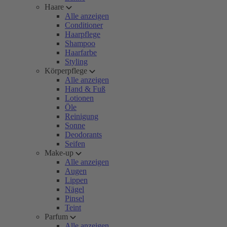
Haare
Alle anzeigen
Conditioner
Haarpflege
Shampoo
Haarfarbe
Styling
Körperpflege
Alle anzeigen
Hand & Fuß
Lotionen
Öle
Reinigung
Sonne
Deodorants
Seifen
Make-up
Alle anzeigen
Augen
Lippen
Nägel
Pinsel
Teint
Parfum
Alle anzeigen