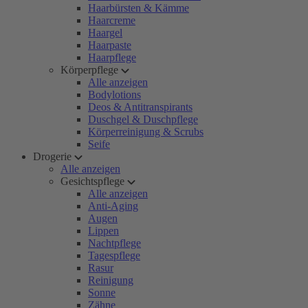
Haarbürsten & Kämme
Haarcreme
Haargel
Haarpaste
Haarpflege
Körperpflege
Alle anzeigen
Bodylotions
Deos & Antitranspirants
Duschgel & Duschpflege
Körperreinigung & Scrubs
Seife
Drogerie
Alle anzeigen
Gesichtspflege
Alle anzeigen
Anti-Aging
Augen
Lippen
Nachtpflege
Tagespflege
Rasur
Reinigung
Sonne
Zähne