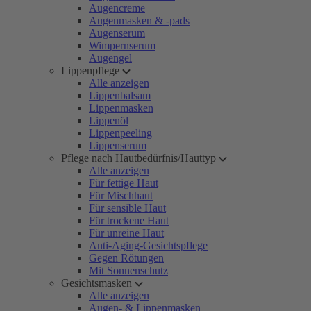
Augencreme
Augenmasken & -pads
Augenserum
Wimpernserum
Augengel
Lippenpflege
Alle anzeigen
Lippenbalsam
Lippenmasken
Lippenöl
Lippenpeeling
Lippenserum
Pflege nach Hautbedürfnis/Hauttyp
Alle anzeigen
Für fettige Haut
Für Mischhaut
Für sensible Haut
Für trockene Haut
Für unreine Haut
Anti-Aging-Gesichtspflege
Gegen Rötungen
Mit Sonnenschutz
Gesichtsmasken
Alle anzeigen
Augen- & Lippenmasken