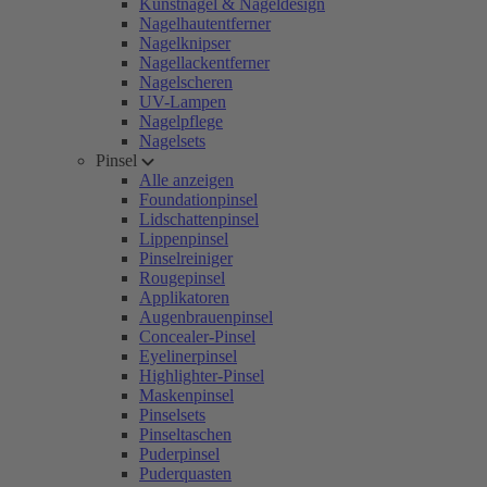
Kunstnägel & Nageldesign
Nagelhautentferner
Nagelknipser
Nagellackentferner
Nagelscheren
UV-Lampen
Nagelpflege
Nagelsets
Pinsel
Alle anzeigen
Foundationpinsel
Lidschattenpinsel
Lippenpinsel
Pinselreiniger
Rougepinsel
Applikatoren
Augenbrauenpinsel
Concealer-Pinsel
Eyelinerpinsel
Highlighter-Pinsel
Maskenpinsel
Pinselsets
Pinseltaschen
Puderpinsel
Puderquasten