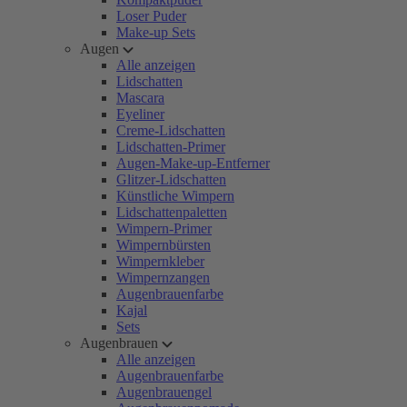
Loser Puder
Make-up Sets
Augen
Alle anzeigen
Lidschatten
Mascara
Eyeliner
Creme-Lidschatten
Lidschatten-Primer
Augen-Make-up-Entferner
Glitzer-Lidschatten
Künstliche Wimpern
Lidschattenpaletten
Wimpern-Primer
Wimpernbürsten
Wimpernkleber
Wimpernzangen
Augenbrauenfarbe
Kajal
Sets
Augenbrauen
Alle anzeigen
Augenbrauenfarbe
Augenbrauengel