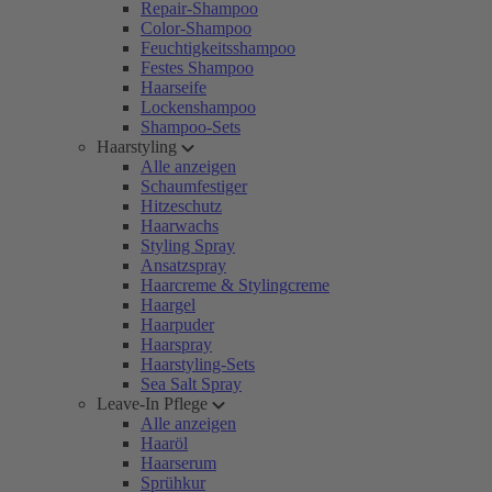
Repair-Shampoo
Color-Shampoo
Feuchtigkeitsshampoo
Festes Shampoo
Haarseife
Lockenshampoo
Shampoo-Sets
Haarstyling
Alle anzeigen
Schaumfestiger
Hitzeschutz
Haarwachs
Styling Spray
Ansatzspray
Haarcreme & Stylingcreme
Haargel
Haarpuder
Haarspray
Haarstyling-Sets
Sea Salt Spray
Leave-In Pflege
Alle anzeigen
Haaröl
Haarserum
Sprühkur