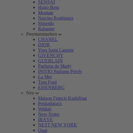
SENSAI
Hugo Boss
Montale
Narciso Rodriguez
Shiseido
Rabanne
Premiummarken
CHANEL
DIOR
Yves Saint Laurent
GIVENCHY
GUERLAIN
Parfums de Marly
INITIO Parfums Privés
La Mer
Tom Ford
EISENBERG
Neu
Maison Francis Kurkdjian
Penhaligon's
Widian
New Notes
IRÄYE
NEST NEW YORK
Ouai