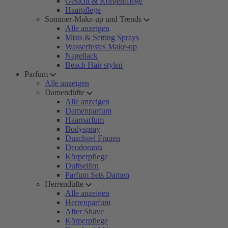
Gesicht & Körperpflege
Haarpflege
Sommer-Make-up und Trends
Alle anzeigen
Mists & Setting Sprays
Wasserfestes Make-up
Nagellack
Beach Hair stylen
Parfum
Alle anzeigen
Damendüfte
Alle anzeigen
Damenparfum
Haarparfum
Bodyspray
Duschgel Frauen
Deodorants
Körperpflege
Duftseifen
Parfum Sets Damen
Herrendüfte
Alle anzeigen
Herrenparfum
After Shave
Körperpflege