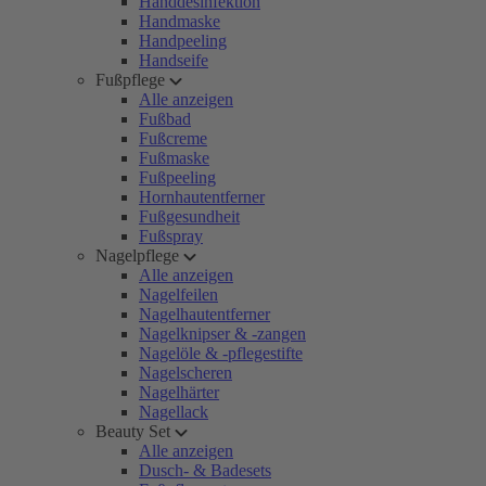
Handdesinfektion
Handmaske
Handpeeling
Handseife
Fußpflege
Alle anzeigen
Fußbad
Fußcreme
Fußmaske
Fußpeeling
Hornhautentferner
Fußgesundheit
Fußspray
Nagelpflege
Alle anzeigen
Nagelfeilen
Nagelhautentferner
Nagelknipser & -zangen
Nagelöle & -pflegestifte
Nagelscheren
Nagelhärter
Nagellack
Beauty Set
Alle anzeigen
Dusch- & Badesets