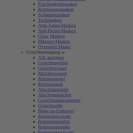
Feuchtigkeitsmasken
Reinigungsmasken
Schlammmasken
Tuchmasken
Anti-Aging-Masken
Anti-Pickel-Masken
Glow Masken
Mitesser-Masken
Overnight Maske
Gesichtsreinigung
Alle anzeigen
Gesichtspeeling
Gesichtswasser
Mizellenwasser
Reinigungsgel
Reinigungsöl
Abschminkpads
Abschminktücher
Gesichtsreinigungssets
Gesichtsseife
Make-up-Entferner
Reinigungscreme
Reinigungsmilch
Reinigungspuder
Reinigungsschaum