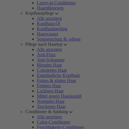
Leave-in Conditioner
Haarpflegesets
Kopfhautpflege
Alle anzeigen
Kopfhaut-Öl
Kopfhautpeeling
Haarwasser
Sonnenschutz & -pflege
Pflege nach Haartyp
Alle anzeigen
Anti-Frizz
Anti-Schuppen
Blondes Haar
Coloriertes Haar
Empfindliche Kopfhaut
Feines & glattes Haar
Fettiges Haar
Lockiges Haar
Mittel gegen Haarausfall
Normales Haar
Trockenes Haar
Conditioner & Spülung
Alle anzeigen
Color-Conditioner
Feuchtigkeits-Conditioner