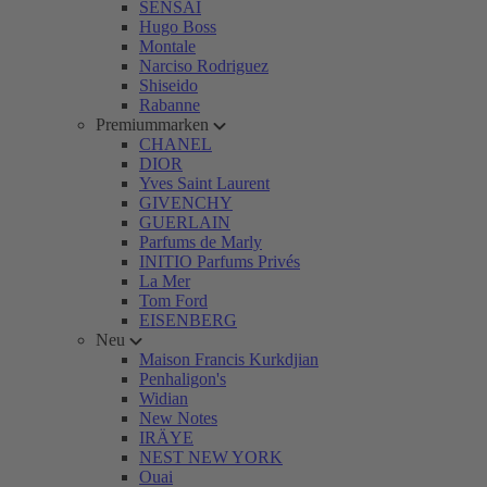
SENSAI
Hugo Boss
Montale
Narciso Rodriguez
Shiseido
Rabanne
Premiummarken
CHANEL
DIOR
Yves Saint Laurent
GIVENCHY
GUERLAIN
Parfums de Marly
INITIO Parfums Privés
La Mer
Tom Ford
EISENBERG
Neu
Maison Francis Kurkdjian
Penhaligon's
Widian
New Notes
IRÄYE
NEST NEW YORK
Ouai