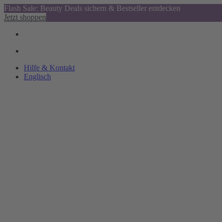
Flash Sale: Beauty Deals sichern & Bestseller entdecken
Jetzt shoppen
Hilfe & Kontakt
Englisch