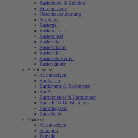
Rasierhobel & Zubehör
Herrenrasierer
Nasenhaarentfernung
Pre-Shave
Rasiergel
Rasiermesser
Rasierpinsel
Rasierschale
Rasierschaum
Rasierseife
Rasiersets Herren
Rasierständer
Bartpflege
Alle anzeigen
Bartbalsam
Bartkämme & Bartbürsten
Bartöle
Bartschneider & Barttrimmer
Bartseife & Bartshampoo
Bartpflegesets
Bartscheren
Haare
Alle anzeigen
Shampoo
Pomade