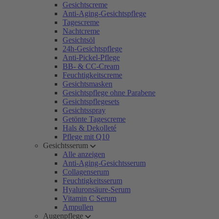
Gesichtscreme
Anti-Aging-Gesichtspflege
Tagescreme
Nachtcreme
Gesichtsöl
24h-Gesichtspflege
Anti-Pickel-Pflege
BB- & CC-Cream
Feuchtigkeitscreme
Gesichtsmasken
Gesichtspflege ohne Parabene
Gesichtspflegesets
Gesichtsspray
Getönte Tagescreme
Hals & Dekolleté
Pflege mit Q10
Gesichtsserum
Alle anzeigen
Anti-Aging-Gesichtsserum
Collagenserum
Feuchtigkeitsserum
Hyaluronsäure-Serum
Vitamin C Serum
Ampullen
Augenpflege