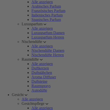
Alle anzeigen
Arabisches Parfum
Französisches Parfum
Italienisches Parfum
Spanisches Parfum
Luxusparfum
Alle anzeigen
Luxusparfum Damen
Luxusparfum Herren
Nischendüfte
Alle anzeigen
Nischendüfte Damen
Nischendüfte Herren
Raumdüfte
Alle anzeigen
Duftkerzen
Duftstäbchen
Aroma Diffuser
Duftsteine
Raumsprays
Autodüfte
Gesicht
Alle anzeigen
Gesichtspflege
Alle anzeigen