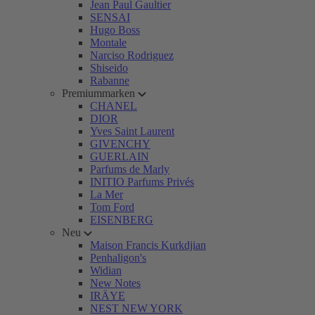
Jean Paul Gaultier
SENSAI
Hugo Boss
Montale
Narciso Rodriguez
Shiseido
Rabanne
Premiummarken
CHANEL
DIOR
Yves Saint Laurent
GIVENCHY
GUERLAIN
Parfums de Marly
INITIO Parfums Privés
La Mer
Tom Ford
EISENBERG
Neu
Maison Francis Kurkdjian
Penhaligon's
Widian
New Notes
IRÄYE
NEST NEW YORK