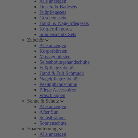
Alle anzeigen
Dusch- & Badesets
Fußpflegesets
Geschenksets
Hand- & Nagelpflegesets
Körperpflegesets
Sonnenschutz-Sets
Zubehör
Alle anzeigen
Körperbürsten
Massagebürsten
Selbstbräungshandschuhe
Fußpflegezubehör
Hand & Fuß-Schmuck
Nagelpflegezubehör
Peelinghandschuhe
Pflege Accessoires
Waschlappen
Sonne & Schutz
Alle anzeigen
After Sun
Selbstbräuner
Sonnenschutz
Haarentfernung
Alle anzeigen