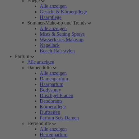
Pflege
Alle anzeigen
Gesicht & Körperpflege
Haarpflege
Sommer-Make-up und Trends
Alle anzeigen
Mists & Setting Sprays
Wasserfestes Make-up
Nagellack
Beach Hair stylen
Parfum
Alle anzeigen
Damendüfte
Alle anzeigen
Damenparfum
Haarparfum
Bodyspray
Duschgel Frauen
Deodorants
Körperpflege
Duftseifen
Parfum Sets Damen
Herrendüfte
Alle anzeigen
Herrenparfum