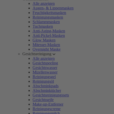
Alle anzeigen
Augen- & Lippenmasken
Feuchtigkeitsmasken
Reinigungsmasken
Schlammmasken
Tuchmasken
Anti-Aging-Masken
Anti-Pickel-Masken
Glow Masken
Mitesser-Masken
Overnight Maske
Gesichtsreinigung
Alle anzeigen
Gesichtspeeling
Gesichtswasser
Mizellenwasser
Reinigungsgel
Reinigungsöl
Abschminkpads
Abschminktücher
Gesichtsreinigungssets
Gesichtsseife
Make-up-Entferner
Reinigungscreme
Reinigungsmilch