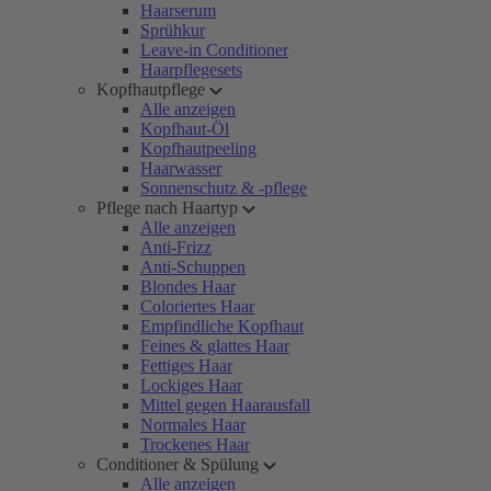
Haarserum
Sprühkur
Leave-in Conditioner
Haarpflegesets
Kopfhautpflege
Alle anzeigen
Kopfhaut-Öl
Kopfhautpeeling
Haarwasser
Sonnenschutz & -pflege
Pflege nach Haartyp
Alle anzeigen
Anti-Frizz
Anti-Schuppen
Blondes Haar
Coloriertes Haar
Empfindliche Kopfhaut
Feines & glattes Haar
Fettiges Haar
Lockiges Haar
Mittel gegen Haarausfall
Normales Haar
Trockenes Haar
Conditioner & Spülung
Alle anzeigen