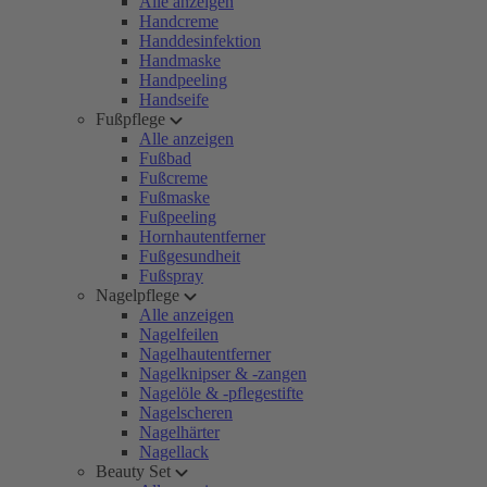
Alle anzeigen
Handcreme
Handdesinfektion
Handmaske
Handpeeling
Handseife
Fußpflege
Alle anzeigen
Fußbad
Fußcreme
Fußmaske
Fußpeeling
Hornhautentferner
Fußgesundheit
Fußspray
Nagelpflege
Alle anzeigen
Nagelfeilen
Nagelhautentferner
Nagelknipser & -zangen
Nagelöle & -pflegestifte
Nagelscheren
Nagelhärter
Nagellack
Beauty Set