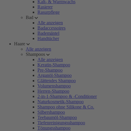
Kalt- & Warmwachs
Rasierer
Rasurpflege
Bad
Alle anzeigen
Badaccessoires
Bademäntel
Handtücher
Haare
Alle anzeigen
Shampoos
Alle anzeigen
Keratin-Shampoo
Pre-Shampoo
Arganöl-Shampoo
Glättendes Shampoo
Volumenshampoo
Herren-Shampoo
2-in-1-Shampoo & -Conditioner
Naturkosmetik-Shampoo
Shampoo ohne Silikone & Co.
Silbershampoo
Teebaumöl-Shampoo
Tiefenreinigungsshampoo
Tönungsshampoo