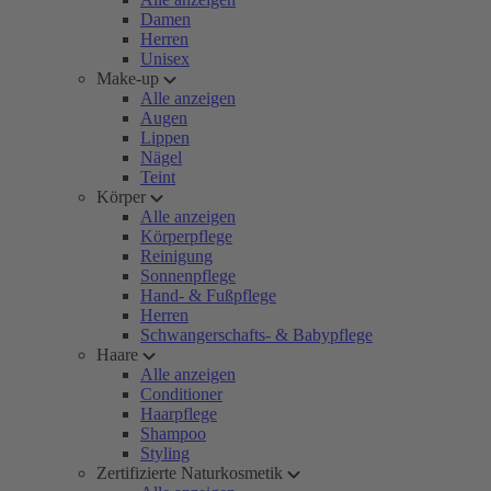
Damen
Herren
Unisex
Make-up
Alle anzeigen
Augen
Lippen
Nägel
Teint
Körper
Alle anzeigen
Körperpflege
Reinigung
Sonnenpflege
Hand- & Fußpflege
Herren
Schwangerschafts- & Babypflege
Haare
Alle anzeigen
Conditioner
Haarpflege
Shampoo
Styling
Zertifizierte Naturkosmetik