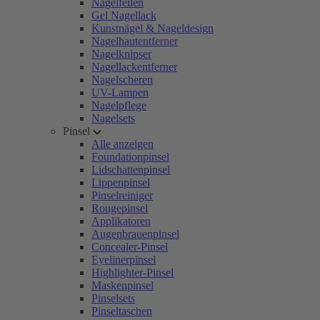
Nagelfeilen
Gel Nagellack
Kunstnägel & Nageldesign
Nagelhautentferner
Nagelknipser
Nagellackentferner
Nagelscheren
UV-Lampen
Nagelpflege
Nagelsets
Pinsel
Alle anzeigen
Foundationpinsel
Lidschattenpinsel
Lippenpinsel
Pinselreiniger
Rougepinsel
Applikatoren
Augenbrauenpinsel
Concealer-Pinsel
Eyelinerpinsel
Highlighter-Pinsel
Maskenpinsel
Pinselsets
Pinseltaschen