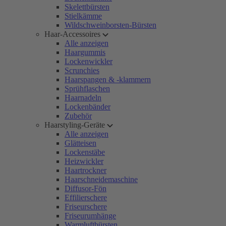
Skelettbürsten
Stielkämme
Wildschweinborsten-Bürsten
Haar-Accessoires
Alle anzeigen
Haargummis
Lockenwickler
Scrunchies
Haarspangen & -klammern
Sprühflaschen
Haarnadeln
Lockenbänder
Zubehör
Haarstyling-Geräte
Alle anzeigen
Glätteisen
Lockenstäbe
Heizwickler
Haartrockner
Haarschneidemaschine
Diffusor-Fön
Effilierschere
Friseurschere
Friseurumhänge
Warmluftbürsten