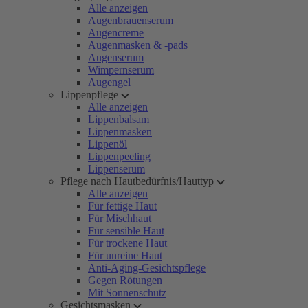
Alle anzeigen
Augenbrauenserum
Augencreme
Augenmasken & -pads
Augenserum
Wimpernserum
Augengel
Lippenpflege
Alle anzeigen
Lippenbalsam
Lippenmasken
Lippenöl
Lippenpeeling
Lippenserum
Pflege nach Hautbedürfnis/Hauttyp
Alle anzeigen
Für fettige Haut
Für Mischhaut
Für sensible Haut
Für trockene Haut
Für unreine Haut
Anti-Aging-Gesichtspflege
Gegen Rötungen
Mit Sonnenschutz
Gesichtsmasken