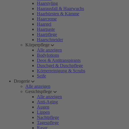
Haarstyling
Haarausfall & Haarwuchs
Haarbürsten & Kämme
Haarcreme
Haargel
Haarpaste
Haarpflege
Haarschneider
Körperpflege
Alle anzeigen
Bodylotions
Deos & Antitranspirants
Duschgel & Duschpflege
Körperreinigung & Scrubs
Seife
Drogerie
Alle anzeigen
Gesichtspflege
Alle anzeigen
Anti-Aging
Augen
Lippen
Nachtpflege
Tagespflege
Rasur