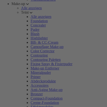
Make-up
Alle anzeigen
Teint
Alle anzeigen
Foundation
Concealer
Puder
Blush
Highlighter
BB- & CC-Cream
Camouflage Make-up
Color Corrector
Contouring
Contouring Paletten
Fixing Spray & Fixierpuder
Make-up Entferner
Mineralpuder
Primer
Abdeckprodukte
Accessoires
Anti-Aging Make-up
Bronzer
Compact-Foundation
Creme-Foundation
Effektprodukte