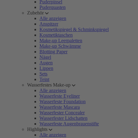
Puderpinsel
Puderquasten
Zubehör
Alle anzeigen
Anspitzer
Kosmetikspiegel & Schminkspiegel
Kosmetiktaschen
Make-up Leerpaletten
Make-up Schwämme
Blotting Paper
Nägel
Augen
Lippen
Sets
Teint
Wasserfestes Make-up
Alle anzeigen
Wasserfeste Eyeliner
Wasserfeste Foundation
Wasserfeste Mascara
Wasserfester Concealer
Wasserfester Lidschatten
Wasserfeste Augenbrauenstifte
Highlights
Alle anzeigen