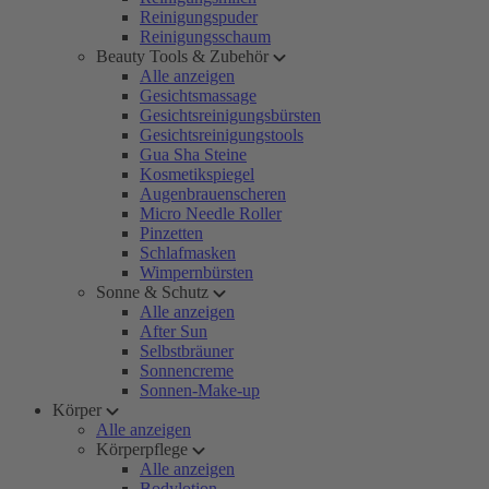
Reinigungspuder
Reinigungsschaum
Beauty Tools & Zubehör
Alle anzeigen
Gesichtsmassage
Gesichtsreinigungsbürsten
Gesichtsreinigungstools
Gua Sha Steine
Kosmetikspiegel
Augenbrauenscheren
Micro Needle Roller
Pinzetten
Schlafmasken
Wimpernbürsten
Sonne & Schutz
Alle anzeigen
After Sun
Selbstbräuner
Sonnencreme
Sonnen-Make-up
Körper
Alle anzeigen
Körperpflege
Alle anzeigen
Bodylotion