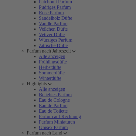
Patchouli Parfum
Pudriges Parfum
Rose Parfum
Sandelholz Düfte
Vanille Parfum
Veilchen Düfte
Vetiver Düfte
Würziges Parfum
Zitrische Düfte
Parfum nach Jahreszeit
Alle anzeigen
Frühlingsdüfte
Herbstdüfte
Sommerdüfte
Winterdüfte
Highlights
Alle anzeigen
Beliebtes Parfum
Eau de Cologne
Eau de Parfum
Eau de Toilette
Parfum auf Rechnung
Parfum Miniaturen
Unisex Parfum
Parfum nach Land