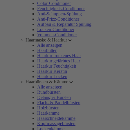
Color-Conditioner
Feuchtigkeits-Conditioner
Anti-Schuppen-Spülung
Anti-Frizz-Conditioner
Aufbau & Reparatur Spülung
Locken-Conditioner
Volumen-Conditioner
Haarmaske & Haarkur
Alle anzeigen
Haarbutter
Haarkur trockenes Haar
Haarkur gefärbtes Haar
Haarkur Feuchtigkeit
Haarkur Keratin
Haarkur Locken
Haarbürsten & Kämme
Alle anzeigen
Rundbürsten
Detangler-Bürsten
Flach- & Paddelbürsten
Holzbürsten
Haarkämme
Haarschneidekämme
Kopfmassagebürsten
Lockenkämme