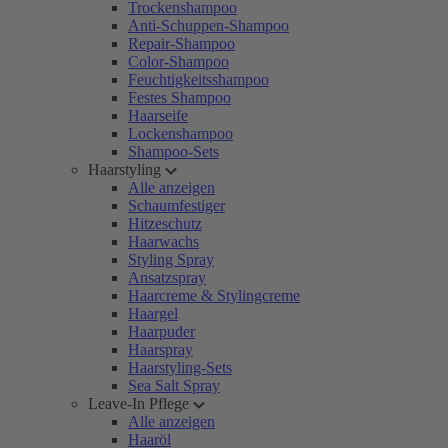
Trockenshampoo
Anti-Schuppen-Shampoo
Repair-Shampoo
Color-Shampoo
Feuchtigkeitsshampoo
Festes Shampoo
Haarseife
Lockenshampoo
Shampoo-Sets
Haarstyling
Alle anzeigen
Schaumfestiger
Hitzeschutz
Haarwachs
Styling Spray
Ansatzspray
Haarcreme & Stylingcreme
Haargel
Haarpuder
Haarspray
Haarstyling-Sets
Sea Salt Spray
Leave-In Pflege
Alle anzeigen
Haaröl