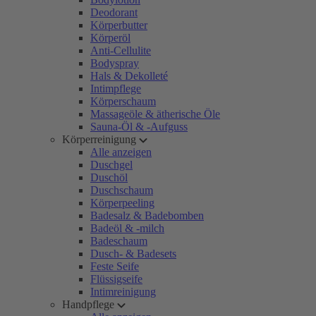
Deodorant
Körperbutter
Körperöl
Anti-Cellulite
Bodyspray
Hals & Dekolleté
Intimpflege
Körperschaum
Massageöle & ätherische Öle
Sauna-Öl & -Aufguss
Körperreinigung
Alle anzeigen
Duschgel
Duschöl
Duschschaum
Körperpeeling
Badesalz & Badebomben
Badeöl & -milch
Badeschaum
Dusch- & Badesets
Feste Seife
Flüssigseife
Intimreinigung
Handpflege