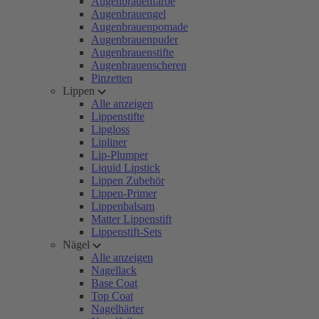
Augenbrauenfarbe
Augenbrauengel
Augenbrauenpomade
Augenbrauenpuder
Augenbrauenstifte
Augenbrauenscheren
Pinzetten
Lippen
Alle anzeigen
Lippenstifte
Lipgloss
Lipliner
Lip-Plumper
Liquid Lipstick
Lippen Zubehör
Lippen-Primer
Lippenbalsam
Matter Lippenstift
Lippenstift-Sets
Nägel
Alle anzeigen
Nagellack
Base Coat
Top Coat
Nagelhärter