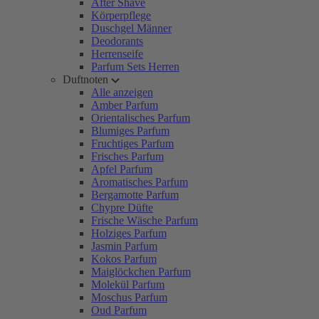
After Shave
Körperpflege
Duschgel Männer
Deodorants
Herrenseife
Parfum Sets Herren
Duftnoten
Alle anzeigen
Amber Parfum
Orientalisches Parfum
Blumiges Parfum
Fruchtiges Parfum
Frisches Parfum
Apfel Parfum
Aromatisches Parfum
Bergamotte Parfum
Chypre Düfte
Frische Wäsche Parfum
Holziges Parfum
Jasmin Parfum
Kokos Parfum
Maiglöckchen Parfum
Molekül Parfum
Moschus Parfum
Oud Parfum