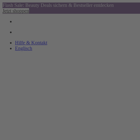
Flash Sale: Beauty Deals sichern & Bestseller entdecken
Jetzt shoppen
Hilfe & Kontakt
Englisch