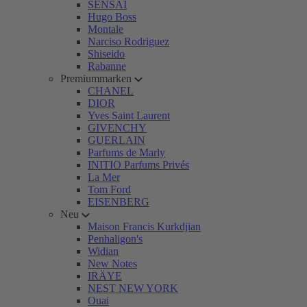
SENSAI
Hugo Boss
Montale
Narciso Rodriguez
Shiseido
Rabanne
Premiummarken
CHANEL
DIOR
Yves Saint Laurent
GIVENCHY
GUERLAIN
Parfums de Marly
INITIO Parfums Privés
La Mer
Tom Ford
EISENBERG
Neu
Maison Francis Kurkdjian
Penhaligon's
Widian
New Notes
IRÄYE
NEST NEW YORK
Ouai