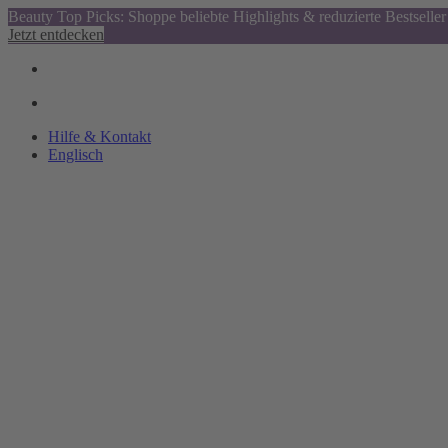
Beauty Top Picks: Shoppe beliebte Highlights & reduzierte Bestseller
Jetzt entdecken
Hilfe & Kontakt
Englisch