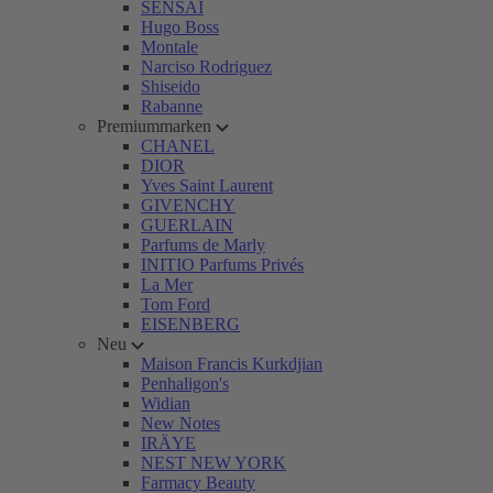
SENSAI
Hugo Boss
Montale
Narciso Rodriguez
Shiseido
Rabanne
Premiummarken
CHANEL
DIOR
Yves Saint Laurent
GIVENCHY
GUERLAIN
Parfums de Marly
INITIO Parfums Privés
La Mer
Tom Ford
EISENBERG
Neu
Maison Francis Kurkdjian
Penhaligon's
Widian
New Notes
IRÄYE
NEST NEW YORK
Farmacy Beauty