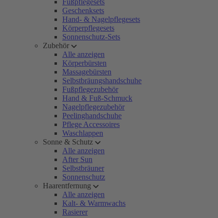
Fußpflegesets
Geschenksets
Hand- & Nagelpflegesets
Körperpflegesets
Sonnenschutz-Sets
Zubehör
Alle anzeigen
Körperbürsten
Massagebürsten
Selbstbräungshandschuhe
Fußpflegezubehör
Hand & Fuß-Schmuck
Nagelpflegezubehör
Peelinghandschuhe
Pflege Accessoires
Waschlappen
Sonne & Schutz
Alle anzeigen
After Sun
Selbstbräuner
Sonnenschutz
Haarentfernung
Alle anzeigen
Kalt- & Warmwachs
Rasierer