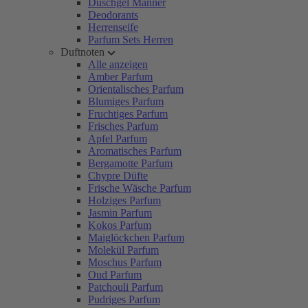
Duschgel Männer
Deodorants
Herrenseife
Parfum Sets Herren
Duftnoten
Alle anzeigen
Amber Parfum
Orientalisches Parfum
Blumiges Parfum
Fruchtiges Parfum
Frisches Parfum
Apfel Parfum
Aromatisches Parfum
Bergamotte Parfum
Chypre Düfte
Frische Wäsche Parfum
Holziges Parfum
Jasmin Parfum
Kokos Parfum
Maiglöckchen Parfum
Molekül Parfum
Moschus Parfum
Oud Parfum
Patchouli Parfum
Pudriges Parfum