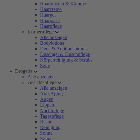
Haarbürsten & Kämme
Haarcreme
Haargel
Haarpaste
Haarpflege
Körperpflege
Alle anzeigen
Bodylotions
Deos & Antitranspirants
Duschgel & Duschpflege
Körperreinigung & Scrubs
Seife
Drogerie
Alle anzeigen
Gesichtspflege
Alle anzeigen
Anti-Aging
Augen
Lippen
Nachtpflege
Tagespflege
Rasur
Reinigung
Sonne
Zähne