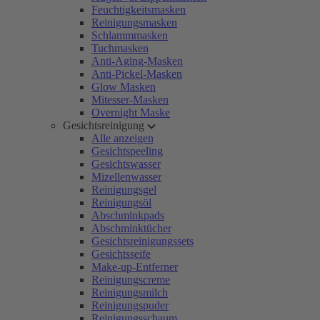
Feuchtigkeitsmasken
Reinigungsmasken
Schlammmasken
Tuchmasken
Anti-Aging-Masken
Anti-Pickel-Masken
Glow Masken
Mitesser-Masken
Overnight Maske
Gesichtsreinigung
Alle anzeigen
Gesichtspeeling
Gesichtswasser
Mizellenwasser
Reinigungsgel
Reinigungsöl
Abschminkpads
Abschminktücher
Gesichtsreinigungssets
Gesichtsseife
Make-up-Entferner
Reinigungscreme
Reinigungsmilch
Reinigungspuder
Reinigungsschaum