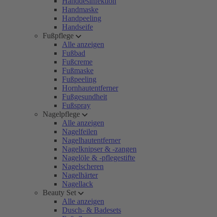
Handdesinfektion
Handmaske
Handpeeling
Handseife
Fußpflege
Alle anzeigen
Fußbad
Fußcreme
Fußmaske
Fußpeeling
Hornhautentferner
Fußgesundheit
Fußspray
Nagelpflege
Alle anzeigen
Nagelfeilen
Nagelhautentferner
Nagelknipser & -zangen
Nagelöle & -pflegestifte
Nagelscheren
Nagelhärter
Nagellack
Beauty Set
Alle anzeigen
Dusch- & Badesets