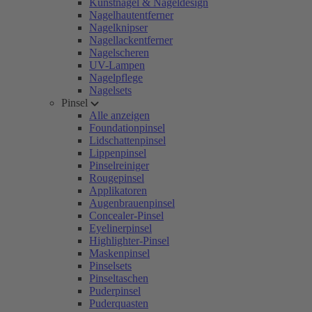
Kunstnägel & Nageldesign
Nagelhautentferner
Nagelknipser
Nagellackentferner
Nagelscheren
UV-Lampen
Nagelpflege
Nagelsets
Pinsel
Alle anzeigen
Foundationpinsel
Lidschattenpinsel
Lippenpinsel
Pinselreiniger
Rougepinsel
Applikatoren
Augenbrauenpinsel
Concealer-Pinsel
Eyelinerpinsel
Highlighter-Pinsel
Maskenpinsel
Pinselsets
Pinseltaschen
Puderpinsel
Puderquasten