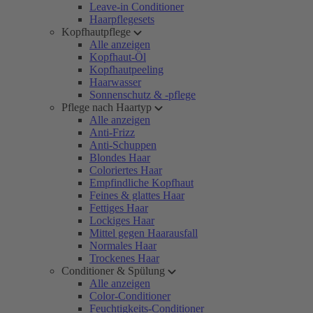
Leave-in Conditioner
Haarpflegesets
Kopfhautpflege
Alle anzeigen
Kopfhaut-Öl
Kopfhautpeeling
Haarwasser
Sonnenschutz & -pflege
Pflege nach Haartyp
Alle anzeigen
Anti-Frizz
Anti-Schuppen
Blondes Haar
Coloriertes Haar
Empfindliche Kopfhaut
Feines & glattes Haar
Fettiges Haar
Lockiges Haar
Mittel gegen Haarausfall
Normales Haar
Trockenes Haar
Conditioner & Spülung
Alle anzeigen
Color-Conditioner
Feuchtigkeits-Conditioner