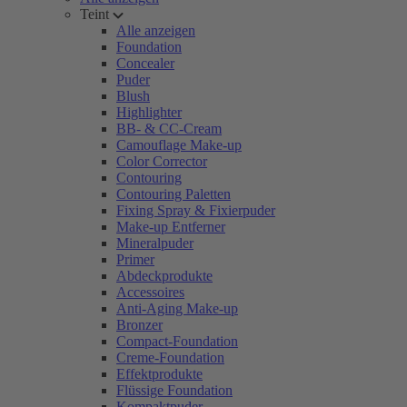
Teint
Alle anzeigen
Foundation
Concealer
Puder
Blush
Highlighter
BB- & CC-Cream
Camouflage Make-up
Color Corrector
Contouring
Contouring Paletten
Fixing Spray & Fixierpuder
Make-up Entferner
Mineralpuder
Primer
Abdeckprodukte
Accessoires
Anti-Aging Make-up
Bronzer
Compact-Foundation
Creme-Foundation
Effektprodukte
Flüssige Foundation
Kompaktpuder