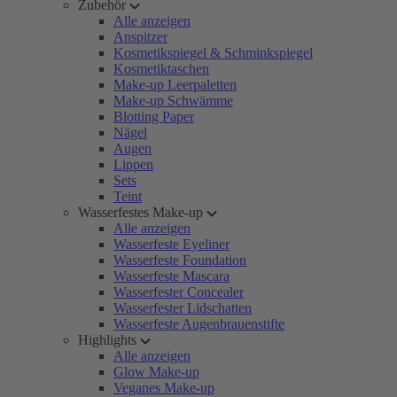
Zubehör
Alle anzeigen
Anspitzer
Kosmetikspiegel & Schminkspiegel
Kosmetiktaschen
Make-up Leerpaletten
Make-up Schwämme
Blotting Paper
Nägel
Augen
Lippen
Sets
Teint
Wasserfestes Make-up
Alle anzeigen
Wasserfeste Eyeliner
Wasserfeste Foundation
Wasserfeste Mascara
Wasserfester Concealer
Wasserfester Lidschatten
Wasserfeste Augenbrauenstifte
Highlights
Alle anzeigen
Glow Make-up
Veganes Make-up