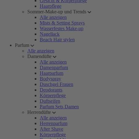
Gesicht & Körperpflege
Haarpflege
Sommer-Make-up und Trends
Alle anzeigen
Mists & Setting Sprays
Wasserfestes Make-up
Nagellack
Beach Hair stylen
Parfum
Alle anzeigen
Damendüfte
Alle anzeigen
Damenparfum
Haarparfum
Bodyspray
Duschgel Frauen
Deodorants
Körperpflege
Duftseifen
Parfum Sets Damen
Herrendüfte
Alle anzeigen
Herrenparfum
After Shave
Körperpflege