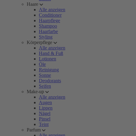
Haare
Alle anzeigen
Conditioner
Haarpflege
Shampoo
Haarfarbe
Styling
Körperpflege
Alle anzeigen
Hand & Fuß
Lotionen
Öle
Reinigung
Sonne
Deodorants
Seifen
Make-up
Alle anzeigen
Augen
Lippen
Nägel
Pinsel
Teint
Parfum
Alle anzeigen