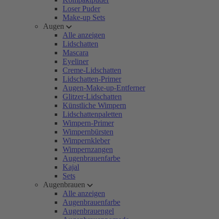
Loser Puder
Make-up Sets
Augen
Alle anzeigen
Lidschatten
Mascara
Eyeliner
Creme-Lidschatten
Lidschatten-Primer
Augen-Make-up-Entferner
Glitzer-Lidschatten
Künstliche Wimpern
Lidschattenpaletten
Wimpern-Primer
Wimpernbürsten
Wimpernkleber
Wimpernzangen
Augenbrauenfarbe
Kajal
Sets
Augenbrauen
Alle anzeigen
Augenbrauenfarbe
Augenbrauengel