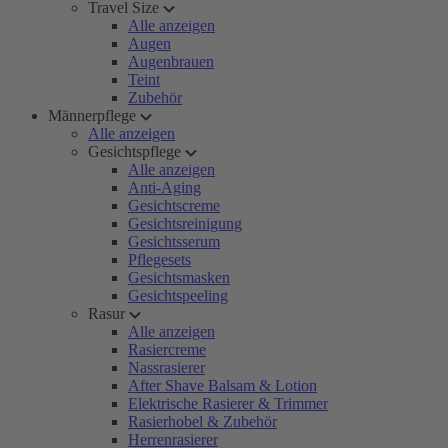
Travel Size
Alle anzeigen
Augen
Augenbrauen
Teint
Zubehör
Männerpflege
Alle anzeigen
Gesichtspflege
Alle anzeigen
Anti-Aging
Gesichtscreme
Gesichtsreinigung
Gesichtsserum
Pflegesets
Gesichtsmasken
Gesichtspeeling
Rasur
Alle anzeigen
Rasiercreme
Nassrasierer
After Shave Balsam & Lotion
Elektrische Rasierer & Trimmer
Rasierhobel & Zubehör
Herrenrasierer