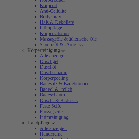
Körperöl
Anti-Cellulite
Bodyspray
Hals & Dekolleté
Intimpflege
Körperschaum
Massageöle & ätherische Öle
Sauna-Öl & -Aufguss
Körperreinigung
Alle anzeigen
Duschgel
Duschöl
Duschschaum
Körperpeeling
Badesalz & Badebomben
Badeöl & -milch
Badeschaum
Dusch- & Badesets
Feste Seife
Flüssigseife
Intimreinigung
Handpflege
Alle anzeigen
Handcreme