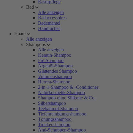
Rasurpflege
Bad
Alle anzeigen
Badaccessoires
Bademäntel
Handtücher
Haare
Alle anzeigen
Shampoos
Alle anzeigen
Keratin-Shampoo
Pre-Shampoo
Arganöl-Shampoo
Glättendes Shampoo
Volumenshampoo
Herren-Shampoo
2-in-1-Shampoo & -Conditioner
Naturkosmetik-Shampoo
Shampoo ohne Silikone & Co.
Silbershampoo
Teebaumöl-Shampoo
Tiefenreinigungsshampoo
Tönungsshampoo
Trockenshampoo
Anti-Schuppen-Shampoo