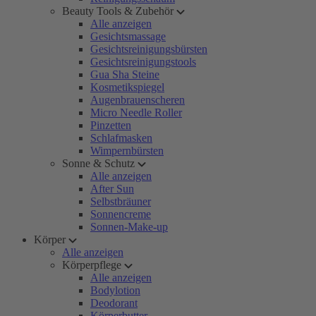
Beauty Tools & Zubehör
Alle anzeigen
Gesichtsmassage
Gesichtsreinigungsbürsten
Gesichtsreinigungstools
Gua Sha Steine
Kosmetikspiegel
Augenbrauenscheren
Micro Needle Roller
Pinzetten
Schlafmasken
Wimpernbürsten
Sonne & Schutz
Alle anzeigen
After Sun
Selbstbräuner
Sonnencreme
Sonnen-Make-up
Körper
Alle anzeigen
Körperpflege
Alle anzeigen
Bodylotion
Deodorant
Körperbutter