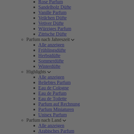
Rose Parfum
Sandelholz Düfte
Vanille Parfum
Veilchen Düfte
Vetiver Düfte
Würziges Parfum
Zitrische Düfte
Parfum nach Jahreszeit
Alle anzeigen
Frühlingsdüfte
Herbstdüfte
Sommerdüfte
Winterdüfte
Highlights
Alle anzeigen
Beliebtes Parfum
Eau de Cologne
Eau de Parfum
Eau de Toilette
Parfum auf Rechnung
Parfum Miniaturen
Unisex Parfum
Parfum nach Land
Alle anzeigen
Arabisches Parfum