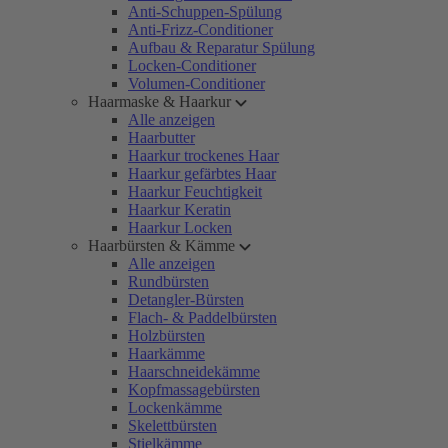
Anti-Schuppen-Spülung
Anti-Frizz-Conditioner
Aufbau & Reparatur Spülung
Locken-Conditioner
Volumen-Conditioner
Haarmaske & Haarkur
Alle anzeigen
Haarbutter
Haarkur trockenes Haar
Haarkur gefärbtes Haar
Haarkur Feuchtigkeit
Haarkur Keratin
Haarkur Locken
Haarbürsten & Kämme
Alle anzeigen
Rundbürsten
Detangler-Bürsten
Flach- & Paddelbürsten
Holzbürsten
Haarkämme
Haarschneidekämme
Kopfmassagebürsten
Lockenkämme
Skelettbürsten
Stielkämme