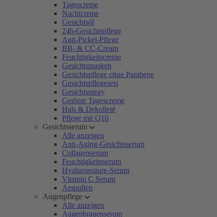
Tagescreme
Nachtcreme
Gesichtsöl
24h-Gesichtspflege
Anti-Pickel-Pflege
BB- & CC-Cream
Feuchtigkeitscreme
Gesichtsmasken
Gesichtspflege ohne Parabene
Gesichtspflegesets
Gesichtsspray
Getönte Tagescreme
Hals & Dekolleté
Pflege mit Q10
Gesichtsserum
Alle anzeigen
Anti-Aging-Gesichtsserum
Collagenserum
Feuchtigkeitsserum
Hyaluronsäure-Serum
Vitamin C Serum
Ampullen
Augenpflege
Alle anzeigen
Augenbrauenserum