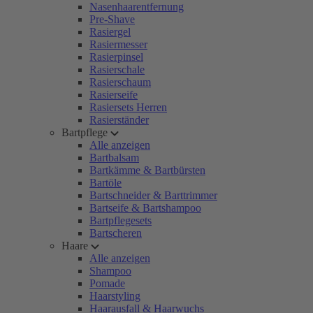
Nasenhaarentfernung
Pre-Shave
Rasiergel
Rasiermesser
Rasierpinsel
Rasierschale
Rasierschaum
Rasierseife
Rasiersets Herren
Rasierständer
Bartpflege
Alle anzeigen
Bartbalsam
Bartkämme & Bartbürsten
Bartöle
Bartschneider & Barttrimmer
Bartseife & Bartshampoo
Bartpflegesets
Bartscheren
Haare
Alle anzeigen
Shampoo
Pomade
Haarstyling
Haarausfall & Haarwuchs