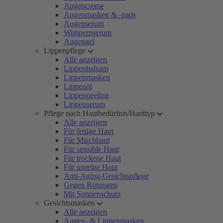
Augencreme
Augenmasken & -pads
Augenserum
Wimpernserum
Augengel
Lippenpflege
Alle anzeigen
Lippenbalsam
Lippenmasken
Lippenöl
Lippenpeeling
Lippenserum
Pflege nach Hautbedürfnis/Hauttyp
Alle anzeigen
Für fettige Haut
Für Mischhaut
Für sensible Haut
Für trockene Haut
Für unreine Haut
Anti-Aging-Gesichtspflege
Gegen Rötungen
Mit Sonnenschutz
Gesichtsmasken
Alle anzeigen
Augen- & Lippenmasken