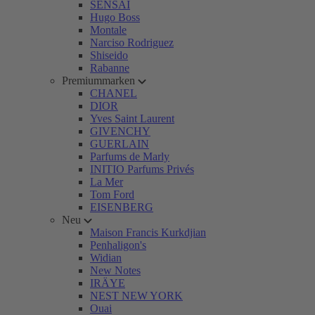
SENSAI
Hugo Boss
Montale
Narciso Rodriguez
Shiseido
Rabanne
Premiummarken
CHANEL
DIOR
Yves Saint Laurent
GIVENCHY
GUERLAIN
Parfums de Marly
INITIO Parfums Privés
La Mer
Tom Ford
EISENBERG
Neu
Maison Francis Kurkdjian
Penhaligon's
Widian
New Notes
IRÄYE
NEST NEW YORK
Ouai