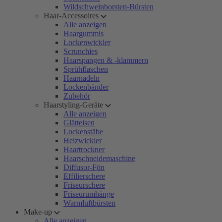
Wildschweinborsten-Bürsten
Haar-Accessoires
Alle anzeigen
Haargummis
Lockenwickler
Scrunchies
Haarspangen & -klammern
Sprühflaschen
Haarnadeln
Lockenbänder
Zubehör
Haarstyling-Geräte
Alle anzeigen
Glätteisen
Lockenstäbe
Heizwickler
Haartrockner
Haarschneidemaschine
Diffusor-Fön
Effilierschere
Friseurschere
Friseurumhänge
Warmluftbürsten
Make-up
Alle anzeigen