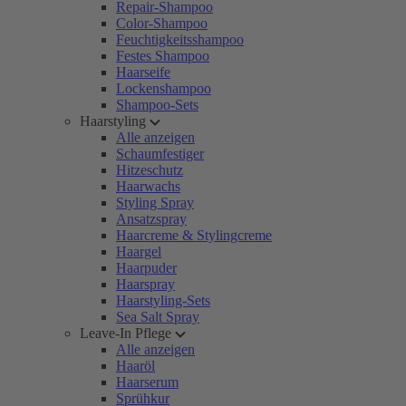
Repair-Shampoo
Color-Shampoo
Feuchtigkeitsshampoo
Festes Shampoo
Haarseife
Lockenshampoo
Shampoo-Sets
Haarstyling
Alle anzeigen
Schaumfestiger
Hitzeschutz
Haarwachs
Styling Spray
Ansatzspray
Haarcreme & Stylingcreme
Haargel
Haarpuder
Haarspray
Haarstyling-Sets
Sea Salt Spray
Leave-In Pflege
Alle anzeigen
Haaröl
Haarserum
Sprühkur