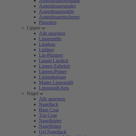
Augenbrauenpomade
Augenbrauenpuder
Augenbrauenstifte
Augenbrauenscheren
Pinzetten
Lippen
Alle anzeigen
Lippenstifte
Lipgloss
Lipliner
Lip-Plumper
Liquid Lipstick
Lippen Zubehör
Lippen-Primer
Lippenbalsam
Matter Lippenstift
Lippenstift-Sets
Nägel
Alle anzeigen
Nagellack
Base Coat
Top Coat
Nagelhärter
Nagelfeilen
Gel Nagellack