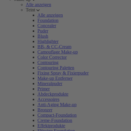
Alle anzeigen
Teint
Alle anzeigen
Foundation
Concealer
Puder
Blush
Highlighter
BB- & CC-Cream
Camouflage Make-up
Color Corrector
Contouring
Contouring Paletten
Fixing Spray & Fixierpuder
Make-up Entferner
Mineralpuder
Primer
Abdeckprodukte
Accessoires
Anti-Aging Make-up
Bronzer
Compact-Foundation
Creme-Foundation
Effektprodukte
Flüssige Foundation