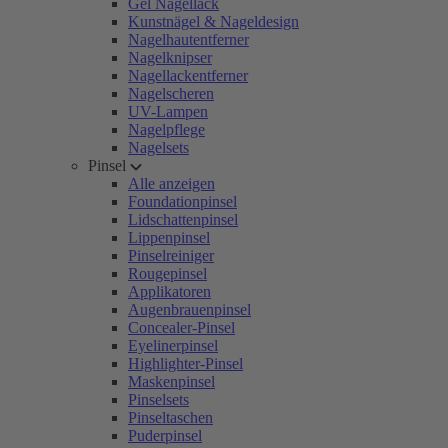
Gel Nagellack
Kunstnägel & Nageldesign
Nagelhautentferner
Nagelknipser
Nagellackentferner
Nagelscheren
UV-Lampen
Nagelpflege
Nagelsets
Pinsel
Alle anzeigen
Foundationpinsel
Lidschattenpinsel
Lippenpinsel
Pinselreiniger
Rougepinsel
Applikatoren
Augenbrauenpinsel
Concealer-Pinsel
Eyelinerpinsel
Highlighter-Pinsel
Maskenpinsel
Pinselsets
Pinseltaschen
Puderpinsel