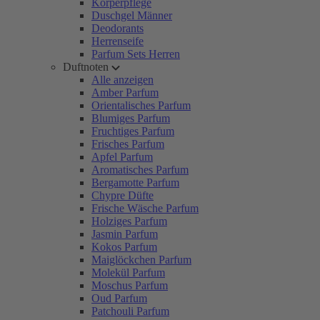
Körperpflege
Duschgel Männer
Deodorants
Herrenseife
Parfum Sets Herren
Duftnoten
Alle anzeigen
Amber Parfum
Orientalisches Parfum
Blumiges Parfum
Fruchtiges Parfum
Frisches Parfum
Apfel Parfum
Aromatisches Parfum
Bergamotte Parfum
Chypre Düfte
Frische Wäsche Parfum
Holziges Parfum
Jasmin Parfum
Kokos Parfum
Maiglöckchen Parfum
Molekül Parfum
Moschus Parfum
Oud Parfum
Patchouli Parfum