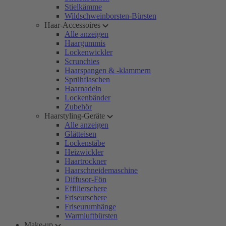
Stielkämme
Wildschweinborsten-Bürsten
Haar-Accessoires
Alle anzeigen
Haargummis
Lockenwickler
Scrunchies
Haarspangen & -klammern
Sprühflaschen
Haarnadeln
Lockenbänder
Zubehör
Haarstyling-Geräte
Alle anzeigen
Glätteisen
Lockenstäbe
Heizwickler
Haartrockner
Haarschneidemaschine
Diffusor-Fön
Effilierschere
Friseurschere
Friseurumhänge
Warmluftbürsten
Make-up