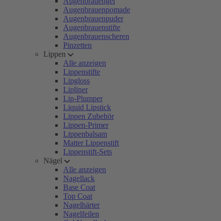
Augenbrauengel
Augenbrauenpomade
Augenbrauenpuder
Augenbrauenstifte
Augenbrauenscheren
Pinzetten
Lippen
Alle anzeigen
Lippenstifte
Lipgloss
Lipliner
Lip-Plumper
Liquid Lipstick
Lippen Zubehör
Lippen-Primer
Lippenbalsam
Matter Lippenstift
Lippenstift-Sets
Nägel
Alle anzeigen
Nagellack
Base Coat
Top Coat
Nagelhärter
Nagelfeilen