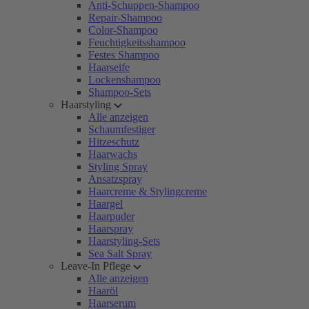
Anti-Schuppen-Shampoo
Repair-Shampoo
Color-Shampoo
Feuchtigkeitsshampoo
Festes Shampoo
Haarseife
Lockenshampoo
Shampoo-Sets
Haarstyling
Alle anzeigen
Schaumfestiger
Hitzeschutz
Haarwachs
Styling Spray
Ansatzspray
Haarcreme & Stylingcreme
Haargel
Haarpuder
Haarspray
Haarstyling-Sets
Sea Salt Spray
Leave-In Pflege
Alle anzeigen
Haaröl
Haarserum