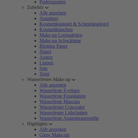
Puderquasten
Zubehör
Alle anzeigen
Anspitzer
Kosmetikspiegel & Schminkspiegel
Kosmetiktaschen
Make-up Leerpaletten
Make-up Schwämme
Blotting Paper
Nägel
Augen
Lippen
Sets
Teint
Wasserfestes Make-up
Alle anzeigen
Wasserfeste Eyeliner
Wasserfeste Foundation
Wasserfeste Mascara
Wasserfester Concealer
Wasserfester Lidschatten
Wasserfeste Augenbrauenstifte
Highlights
Alle anzeigen
Glow Make-up