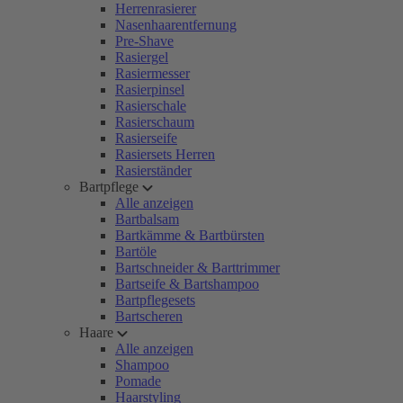
Herrenrasierer
Nasenhaarentfernung
Pre-Shave
Rasiergel
Rasiermesser
Rasierpinsel
Rasierschale
Rasierschaum
Rasierseife
Rasiersets Herren
Rasierständer
Bartpflege
Alle anzeigen
Bartbalsam
Bartkämme & Bartbürsten
Bartöle
Bartschneider & Barttrimmer
Bartseife & Bartshampoo
Bartpflegesets
Bartscheren
Haare
Alle anzeigen
Shampoo
Pomade
Haarstyling