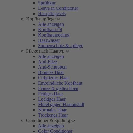
Sprühkur
Leave-in Conditioner
Haarpflegesets
Kopfhautpflege
Alle anzeigen
Kopfhaut-Öl
Kopfhautpeeling
Haarwasser
Sonnenschutz & -pflege
Pflege nach Haartyp
Alle anzeigen
Anti-Frizz
Anti-Schuppen
Blondes Haar
Coloriertes Haar
Empfindliche Kopfhaut
Feines & glattes Haar
Fettiges Haar
Lockiges Haar
Mittel gegen Haarausfall
Normales Haar
Trockenes Haar
Conditioner & Spülung
Alle anzeigen
Color-Conditioner