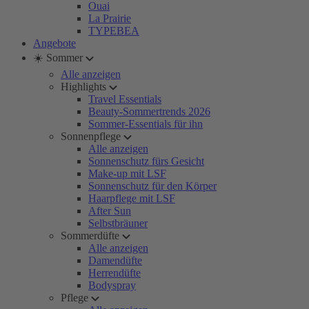
Ouai
La Prairie
TYPEBEA
Angebote
☀️ Sommer
Alle anzeigen
Highlights
Travel Essentials
Beauty-Sommertrends 2026
Sommer-Essentials für ihn
Sonnenpflege
Alle anzeigen
Sonnenschutz fürs Gesicht
Make-up mit LSF
Sonnenschutz für den Körper
Haarpflege mit LSF
After Sun
Selbstbräuner
Sommerdüfte
Alle anzeigen
Damendüfte
Herrendüfte
Bodyspray
Pflege