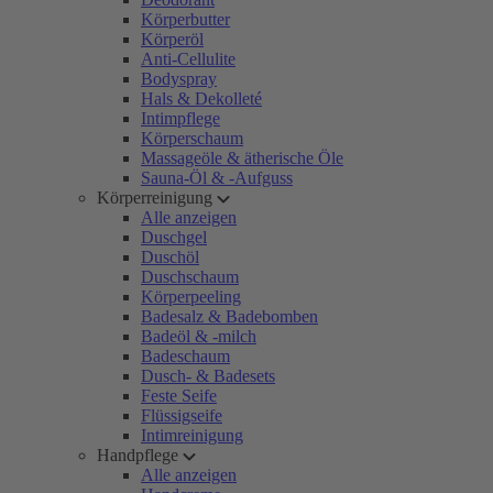
Körperbutter
Körperöl
Anti-Cellulite
Bodyspray
Hals & Dekolleté
Intimpflege
Körperschaum
Massageöle & ätherische Öle
Sauna-Öl & -Aufguss
Körperreinigung
Alle anzeigen
Duschgel
Duschöl
Duschschaum
Körperpeeling
Badesalz & Badebomben
Badeöl & -milch
Badeschaum
Dusch- & Badesets
Feste Seife
Flüssigseife
Intimreinigung
Handpflege
Alle anzeigen