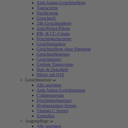
Anti-Aging-Gesichtspflege
Tagescreme
Nachtcreme
Gesichtsöl
24h-Gesichtspflege
Anti-Pickel-Pflege
BB- & CC-Cream
Feuchtigkeitscreme
Gesichtsmasken
Gesichtspflege ohne Parabene
Gesichtspflegesets
Gesichtsspray
Getönte Tagescreme
Hals & Dekolleté
Pflege mit Q10
Gesichtsserum
Alle anzeigen
Anti-Aging-Gesichtsserum
Collagenserum
Feuchtigkeitsserum
Hyaluronsäure-Serum
Vitamin C Serum
Ampullen
Augenpflege
Alle anzeigen