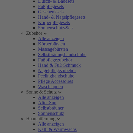
Dusch- & Badesets
Fußpflegesets
Geschenksets
Hand- & Nagelpflegesets
Körperpflegesets
Sonnenschutz-Sets
Zubehör
Alle anzeigen
Körperbürsten
Massagebürsten
Selbstbräungshandschuhe
Fußpflegezubehör
Hand & Fuß-Schmuck
Nagelpflegezubehör
Peelinghandschuhe
Pflege Accessoires
Waschlappen
Sonne & Schutz
Alle anzeigen
After Sun
Selbstbräuner
Sonnenschutz
Haarentfernung
Alle anzeigen
Kalt- & Warmwachs