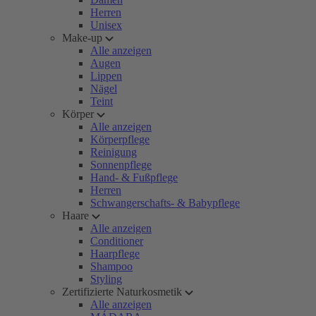
Herren
Unisex
Make-up
Alle anzeigen
Augen
Lippen
Nägel
Teint
Körper
Alle anzeigen
Körperpflege
Reinigung
Sonnenpflege
Hand- & Fußpflege
Herren
Schwangerschafts- & Babypflege
Haare
Alle anzeigen
Conditioner
Haarpflege
Shampoo
Styling
Zertifizierte Naturkosmetik
Alle anzeigen