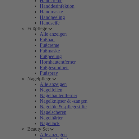
Handcreme
Handdesinfektion
Handmaske
Handpeeling
Handseife
Fußpflege
Alle anzeigen
Fußbad
Fußcreme
Fußmaske
Fußpeeling
Hornhautentferner
Fußgesundheit
Fußspray
Nagelpflege
Alle anzeigen
Nagelfeilen
Nagelhautentferner
Nagelknipser & -zangen
Nagelöle & -pflegestifte
Nagelscheren
Nagelhärter
Nagellack
Beauty Set
Alle anzeigen