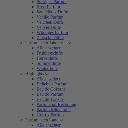
Pudriges Parfum
Rose Parfum
Sandelholz Düfte
Vanille Parfum
Veilchen Düfte
Vetiver Düfte
Würziges Parfum
Zitrische Düfte
Parfum nach Jahreszeit
Alle anzeigen
Frühlingsdüfte
Herbstdüfte
Sommerdüfte
Winterdüfte
Highlights
Alle anzeigen
Beliebtes Parfum
Eau de Cologne
Eau de Parfum
Eau de Toilette
Parfum auf Rechnung
Parfum Miniaturen
Unisex Parfum
Parfum nach Land
Alle anzeigen