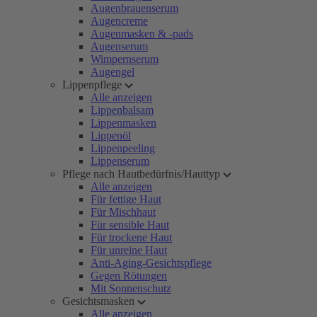
Augenbrauenserum
Augencreme
Augenmasken & -pads
Augenserum
Wimpernserum
Augengel
Lippenpflege
Alle anzeigen
Lippenbalsam
Lippenmasken
Lippenöl
Lippenpeeling
Lippenserum
Pflege nach Hautbedürfnis/Hauttyp
Alle anzeigen
Für fettige Haut
Für Mischhaut
Für sensible Haut
Für trockene Haut
Für unreine Haut
Anti-Aging-Gesichtspflege
Gegen Rötungen
Mit Sonnenschutz
Gesichtsmasken
Alle anzeigen