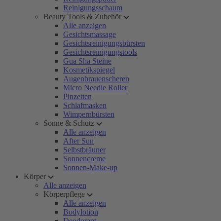
Reinigungsschaum
Beauty Tools & Zubehör
Alle anzeigen
Gesichtsmassage
Gesichtsreinigungsbürsten
Gesichtsreinigungstools
Gua Sha Steine
Kosmetikspiegel
Augenbrauenscheren
Micro Needle Roller
Pinzetten
Schlafmasken
Wimpernbürsten
Sonne & Schutz
Alle anzeigen
After Sun
Selbstbräuner
Sonnencreme
Sonnen-Make-up
Körper
Alle anzeigen
Körperpflege
Alle anzeigen
Bodylotion
Deodorant