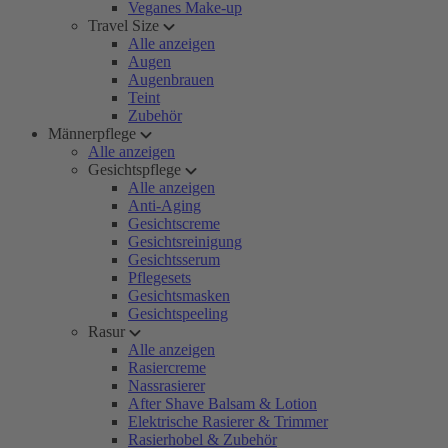
Veganes Make-up
Travel Size
Alle anzeigen
Augen
Augenbrauen
Teint
Zubehör
Männerpflege
Alle anzeigen
Gesichtspflege
Alle anzeigen
Anti-Aging
Gesichtscreme
Gesichtsreinigung
Gesichtsserum
Pflegesets
Gesichtsmasken
Gesichtspeeling
Rasur
Alle anzeigen
Rasiercreme
Nassrasierer
After Shave Balsam & Lotion
Elektrische Rasierer & Trimmer
Rasierhobel & Zubehör