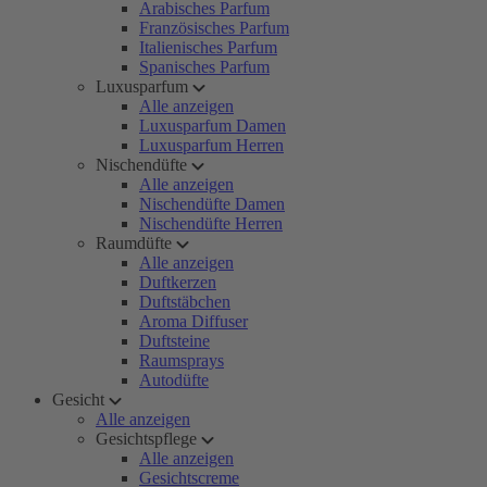
Arabisches Parfum
Französisches Parfum
Italienisches Parfum
Spanisches Parfum
Luxusparfum
Alle anzeigen
Luxusparfum Damen
Luxusparfum Herren
Nischendüfte
Alle anzeigen
Nischendüfte Damen
Nischendüfte Herren
Raumdüfte
Alle anzeigen
Duftkerzen
Duftstäbchen
Aroma Diffuser
Duftsteine
Raumsprays
Autodüfte
Gesicht
Alle anzeigen
Gesichtspflege
Alle anzeigen
Gesichtscreme