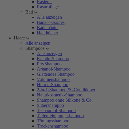
Rasierer
Rasurpflege
Bad
Alle anzeigen
Badaccessoires
Bademäntel
Handtücher
Haare
Alle anzeigen
Shampoos
Alle anzeigen
Keratin-Shampoo
Pre-Shampoo
Arganöl-Shampoo
Glättendes Shampoo
Volumenshampoo
Herren-Shampoo
2-in-1-Shampoo & -Conditioner
Naturkosmetik-Shampoo
Shampoo ohne Silikone & Co.
Silbershampoo
Teebaumöl-Shampoo
Tiefenreinigungsshampoo
Tönungsshampoo
Trockenshampoo