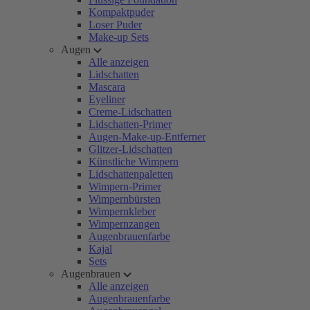
Kompaktpuder
Loser Puder
Make-up Sets
Augen
Alle anzeigen
Lidschatten
Mascara
Eyeliner
Creme-Lidschatten
Lidschatten-Primer
Augen-Make-up-Entferner
Glitzer-Lidschatten
Künstliche Wimpern
Lidschattenpaletten
Wimpern-Primer
Wimpernbürsten
Wimpernkleber
Wimpernzangen
Augenbrauenfarbe
Kajal
Sets
Augenbrauen
Alle anzeigen
Augenbrauenfarbe