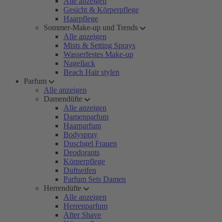
Alle anzeigen
Gesicht & Körperpflege
Haarpflege
Sommer-Make-up und Trends
Alle anzeigen
Mists & Setting Sprays
Wasserfestes Make-up
Nagellack
Beach Hair stylen
Parfum
Alle anzeigen
Damendüfte
Alle anzeigen
Damenparfum
Haarparfum
Bodyspray
Duschgel Frauen
Deodorants
Körperpflege
Duftseifen
Parfum Sets Damen
Herrendüfte
Alle anzeigen
Herrenparfum
After Shave