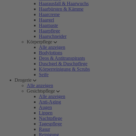
Haarausfall & Haarwuchs
Haarbürsten & Kämme
Haarcreme
Haargel
Haarpaste
Haarpflege
Haarschneider
Körperpflege
Alle anzeigen
Bodylotions
Deos & Antitranspirants
Duschgel & Duschpflege
Körperreinigung & Scrubs
Seife
Drogerie
Alle anzeigen
Gesichtspflege
Alle anzeigen
Anti-Aging
Augen
Lippen
Nachtpflege
Tagespflege
Rasur
Reinigung