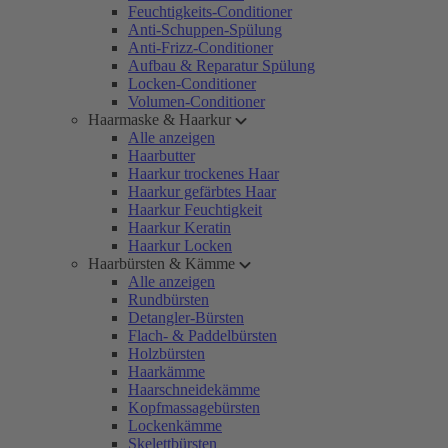
Feuchtigkeits-Conditioner
Anti-Schuppen-Spülung
Anti-Frizz-Conditioner
Aufbau & Reparatur Spülung
Locken-Conditioner
Volumen-Conditioner
Haarmaske & Haarkur
Alle anzeigen
Haarbutter
Haarkur trockenes Haar
Haarkur gefärbtes Haar
Haarkur Feuchtigkeit
Haarkur Keratin
Haarkur Locken
Haarbürsten & Kämme
Alle anzeigen
Rundbürsten
Detangler-Bürsten
Flach- & Paddelbürsten
Holzbürsten
Haarkämme
Haarschneidekämme
Kopfmassagebürsten
Lockenkämme
Skelettbürsten