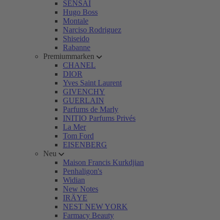
SENSAI
Hugo Boss
Montale
Narciso Rodriguez
Shiseido
Rabanne
Premiummarken
CHANEL
DIOR
Yves Saint Laurent
GIVENCHY
GUERLAIN
Parfums de Marly
INITIO Parfums Privés
La Mer
Tom Ford
EISENBERG
Neu
Maison Francis Kurkdjian
Penhaligon's
Widian
New Notes
IRÄYE
NEST NEW YORK
Farmacy Beauty