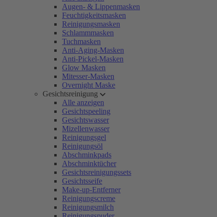
Augen- & Lippenmasken
Feuchtigkeitsmasken
Reinigungsmasken
Schlammmasken
Tuchmasken
Anti-Aging-Masken
Anti-Pickel-Masken
Glow Masken
Mitesser-Masken
Overnight Maske
Gesichtsreinigung
Alle anzeigen
Gesichtspeeling
Gesichtswasser
Mizellenwasser
Reinigungsgel
Reinigungsöl
Abschminkpads
Abschminktücher
Gesichtsreinigungssets
Gesichtsseife
Make-up-Entferner
Reinigungscreme
Reinigungsmilch
Reinigungspuder