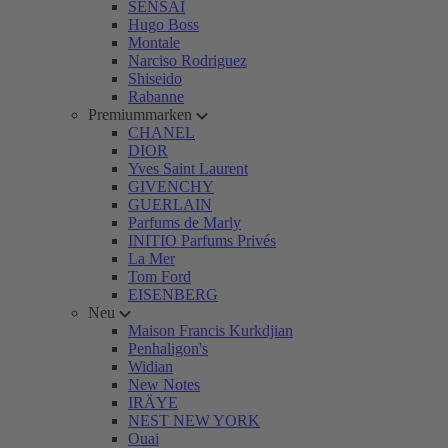
SENSAI
Hugo Boss
Montale
Narciso Rodriguez
Shiseido
Rabanne
Premiummarken
CHANEL
DIOR
Yves Saint Laurent
GIVENCHY
GUERLAIN
Parfums de Marly
INITIO Parfums Privés
La Mer
Tom Ford
EISENBERG
Neu
Maison Francis Kurkdjian
Penhaligon's
Widian
New Notes
IRÄYE
NEST NEW YORK
Ouai