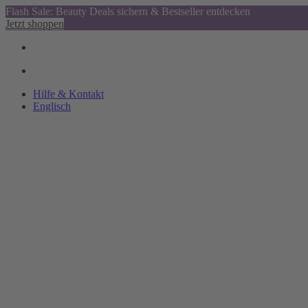
Flash Sale: Beauty Deals sichern & Bestseller entdecken
Jetzt shoppen
Hilfe & Kontakt
Englisch