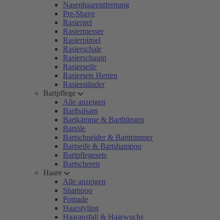
Nasenhaarentfernung
Pre-Shave
Rasiergel
Rasiermesser
Rasierpinsel
Rasierschale
Rasierschaum
Rasierseife
Rasiersets Herren
Rasierständer
Bartpflege
Alle anzeigen
Bartbalsam
Bartkämme & Bartbürsten
Bartöle
Bartschneider & Barttrimmer
Bartseife & Bartshampoo
Bartpflegesets
Bartscheren
Haare
Alle anzeigen
Shampoo
Pomade
Haarstyling
Haarausfall & Haarwuchs