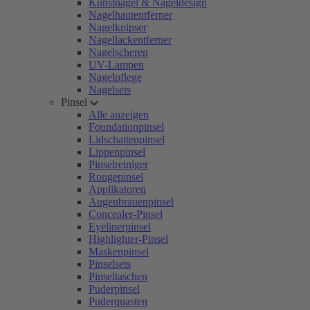
Kunstnägel & Nageldesign
Nagelhautentferner
Nagelknipser
Nagellackentferner
Nagelscheren
UV-Lampen
Nagelpflege
Nagelsets
Pinsel
Alle anzeigen
Foundationpinsel
Lidschattenpinsel
Lippenpinsel
Pinselreiniger
Rougepinsel
Applikatoren
Augenbrauenpinsel
Concealer-Pinsel
Eyelinerpinsel
Highlighter-Pinsel
Maskenpinsel
Pinselsets
Pinseltaschen
Puderpinsel
Puderquasten