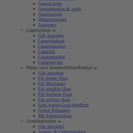
Augencreme
Augenmasken & -pads
Augenserum
Wimpernserum
Augengel
Lippenpflege
Alle anzeigen
Lippenbalsam
Lippenmasken
Lippenöl
Lippenpeeling
Lippenserum
Pflege nach Hautbedürfnis/Hauttyp
Alle anzeigen
Für fettige Haut
Für Mischhaut
Für sensible Haut
Für trockene Haut
Für unreine Haut
Anti-Aging-Gesichtspflege
Gegen Rötungen
Mit Sonnenschutz
Gesichtsmasken
Alle anzeigen
Augen- & Lippenmasken