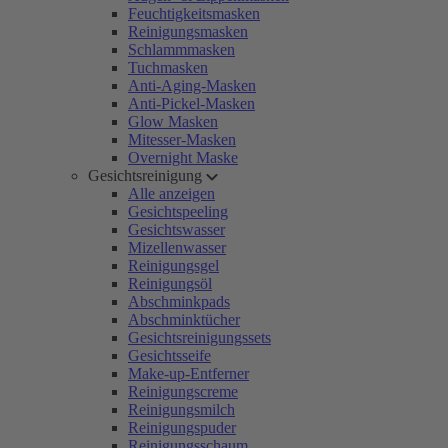
Feuchtigkeitsmasken
Reinigungsmasken
Schlammmasken
Tuchmasken
Anti-Aging-Masken
Anti-Pickel-Masken
Glow Masken
Mitesser-Masken
Overnight Maske
Gesichtsreinigung
Alle anzeigen
Gesichtspeeling
Gesichtswasser
Mizellenwasser
Reinigungsgel
Reinigungsöl
Abschminkpads
Abschminktücher
Gesichtsreinigungssets
Gesichtsseife
Make-up-Entferner
Reinigungscreme
Reinigungsmilch
Reinigungspuder
Reinigungsschaum