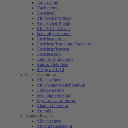
Tagescreme
Nachtcreme
Gesichtsöl
24h-Gesichtspflege
Anti-Pickel-Pflege
BB- & CC-Cream
Feuchtigkeitscreme
Gesichtsmasken
Gesichtspflege ohne Parabene
Gesichtspflegesets
Gesichtsspray
Getönte Tagescreme
Hals & Dekolleté
Pflege mit Q10
Gesichtsserum
Alle anzeigen
Anti-Aging-Gesichtsserum
Collagenserum
Feuchtigkeitsserum
Hyaluronsäure-Serum
Vitamin C Serum
Ampullen
Augenpflege
Alle anzeigen
Augenbrauenserum