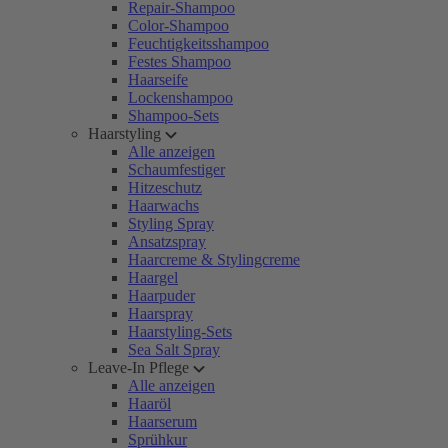
Repair-Shampoo
Color-Shampoo
Feuchtigkeitsshampoo
Festes Shampoo
Haarseife
Lockenshampoo
Shampoo-Sets
Haarstyling
Alle anzeigen
Schaumfestiger
Hitzeschutz
Haarwachs
Styling Spray
Ansatzspray
Haarcreme & Stylingcreme
Haargel
Haarpuder
Haarspray
Haarstyling-Sets
Sea Salt Spray
Leave-In Pflege
Alle anzeigen
Haaröl
Haarserum
Sprühkur