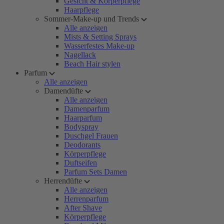
Gesicht & Körperpflege
Haarpflege
Sommer-Make-up und Trends
Alle anzeigen
Mists & Setting Sprays
Wasserfestes Make-up
Nagellack
Beach Hair stylen
Parfum
Alle anzeigen
Damendüfte
Alle anzeigen
Damenparfum
Haarparfum
Bodyspray
Duschgel Frauen
Deodorants
Körperpflege
Duftseifen
Parfum Sets Damen
Herrendüfte
Alle anzeigen
Herrenparfum
After Shave
Körperpflege