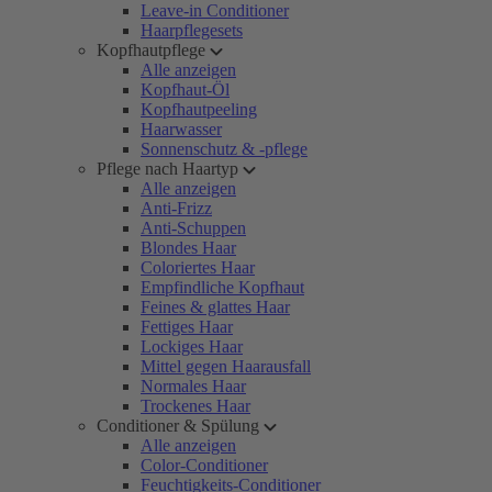
Leave-in Conditioner
Haarpflegesets
Kopfhautpflege
Alle anzeigen
Kopfhaut-Öl
Kopfhautpeeling
Haarwasser
Sonnenschutz & -pflege
Pflege nach Haartyp
Alle anzeigen
Anti-Frizz
Anti-Schuppen
Blondes Haar
Coloriertes Haar
Empfindliche Kopfhaut
Feines & glattes Haar
Fettiges Haar
Lockiges Haar
Mittel gegen Haarausfall
Normales Haar
Trockenes Haar
Conditioner & Spülung
Alle anzeigen
Color-Conditioner
Feuchtigkeits-Conditioner