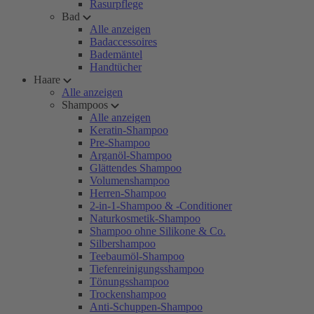
Rasurpflege
Bad
Alle anzeigen
Badaccessoires
Bademäntel
Handtücher
Haare
Alle anzeigen
Shampoos
Alle anzeigen
Keratin-Shampoo
Pre-Shampoo
Arganöl-Shampoo
Glättendes Shampoo
Volumenshampoo
Herren-Shampoo
2-in-1-Shampoo & -Conditioner
Naturkosmetik-Shampoo
Shampoo ohne Silikone & Co.
Silbershampoo
Teebaumöl-Shampoo
Tiefenreinigungsshampoo
Tönungsshampoo
Trockenshampoo
Anti-Schuppen-Shampoo