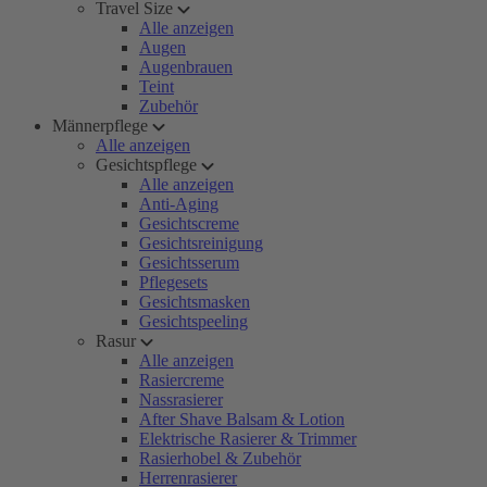
Travel Size
Alle anzeigen
Augen
Augenbrauen
Teint
Zubehör
Männerpflege
Alle anzeigen
Gesichtspflege
Alle anzeigen
Anti-Aging
Gesichtscreme
Gesichtsreinigung
Gesichtsserum
Pflegesets
Gesichtsmasken
Gesichtspeeling
Rasur
Alle anzeigen
Rasiercreme
Nassrasierer
After Shave Balsam & Lotion
Elektrische Rasierer & Trimmer
Rasierhobel & Zubehör
Herrenrasierer