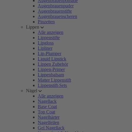
Augenbrauenpomade
Augenbrauenpuder
Augenbrauenstifte
Augenbrauenscheren
Pinzetten
Lippen
Alle anzeigen
Lippenstifte
Lipgloss
Lipliner
Lip-Plumper
Liquid Lipstick
Lippen Zubehör
Lippen-Primer
Lippenbalsam
Matter Lippenstift
Lippenstift-Sets
Nägel
Alle anzeigen
Nagellack
Base Coat
Top Coat
Nagelhärter
Nagelfeilen
Gel Nagellack