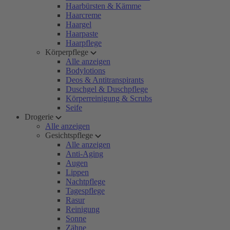
Haarbürsten & Kämme
Haarcreme
Haargel
Haarpaste
Haarpflege
Körperpflege
Alle anzeigen
Bodylotions
Deos & Antitranspirants
Duschgel & Duschpflege
Körperreinigung & Scrubs
Seife
Drogerie
Alle anzeigen
Gesichtspflege
Alle anzeigen
Anti-Aging
Augen
Lippen
Nachtpflege
Tagespflege
Rasur
Reinigung
Sonne
Zähne