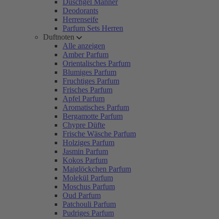
Duschgel Männer
Deodorants
Herrenseife
Parfum Sets Herren
Duftnoten
Alle anzeigen
Amber Parfum
Orientalisches Parfum
Blumiges Parfum
Fruchtiges Parfum
Frisches Parfum
Apfel Parfum
Aromatisches Parfum
Bergamotte Parfum
Chypre Düfte
Frische Wäsche Parfum
Holziges Parfum
Jasmin Parfum
Kokos Parfum
Maiglöckchen Parfum
Molekül Parfum
Moschus Parfum
Oud Parfum
Patchouli Parfum
Pudriges Parfum