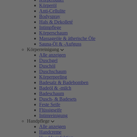
Körperöl
Anti-Cellulite
Bodyspray
Hals & Dekolleté
Intimpflege
Körperschaum
Massageöle & ätherische Öle
Sauna-Öl & -Aufguss
Körperreinigung
Alle anzeigen
Duschgel
Duschöl
Duschschaum
Körperpeeling
Badesalz & Badebomben
Badeöl & -milch
Badeschaum
Dusch- & Badesets
Feste Seife
Flüssigseife
Intimreinigung
Handpflege
Alle anzeigen
Handcreme