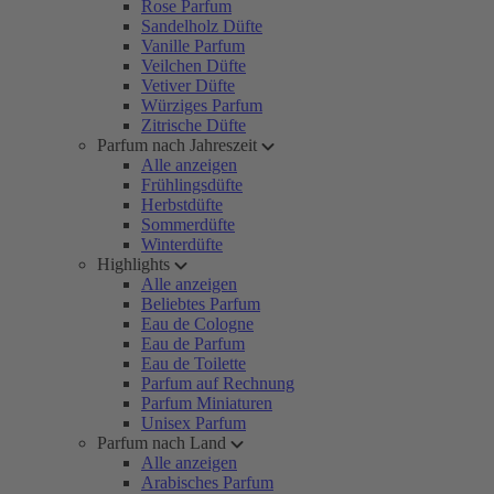
Rose Parfum
Sandelholz Düfte
Vanille Parfum
Veilchen Düfte
Vetiver Düfte
Würziges Parfum
Zitrische Düfte
Parfum nach Jahreszeit
Alle anzeigen
Frühlingsdüfte
Herbstdüfte
Sommerdüfte
Winterdüfte
Highlights
Alle anzeigen
Beliebtes Parfum
Eau de Cologne
Eau de Parfum
Eau de Toilette
Parfum auf Rechnung
Parfum Miniaturen
Unisex Parfum
Parfum nach Land
Alle anzeigen
Arabisches Parfum