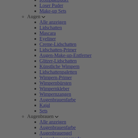
Loser Puder
Make-up Sets
Augen
Alle anzeigen
Lidschatten
Mascara
Eyeliner
Creme-Lidschatten
Lidschatten-Primer
Augen-Make-up-Entferner
Glitzer-Lidschatten
Künstliche Wimpern
Lidschattenpaletten
Wimpern-Primer
Wimpernbürsten
Wimpernkleber
Wimpernzangen
Augenbrauenfarbe
Kajal
Sets
Augenbrauen
Alle anzeigen
Augenbrauenfarbe
Augenbrauengel