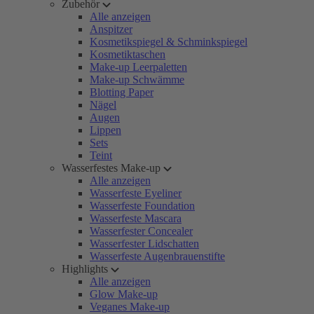
Zubehör
Alle anzeigen
Anspitzer
Kosmetikspiegel & Schminkspiegel
Kosmetiktaschen
Make-up Leerpaletten
Make-up Schwämme
Blotting Paper
Nägel
Augen
Lippen
Sets
Teint
Wasserfestes Make-up
Alle anzeigen
Wasserfeste Eyeliner
Wasserfeste Foundation
Wasserfeste Mascara
Wasserfester Concealer
Wasserfester Lidschatten
Wasserfeste Augenbrauenstifte
Highlights
Alle anzeigen
Glow Make-up
Veganes Make-up