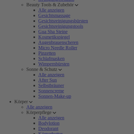
Beauty Tools & Zubehör
Alle anzeigen
Gesichtsmassage
Gesichtsreinigungsbürsten
Gesichtsreinigungstools
Gua Sha Steine
Kosmetikspiegel
Augenbrauenscheren
Micro Needle Roller
Pinzetten
Schlafmasken
Wimpernbürsten
Sonne & Schutz
Alle anzeigen
After Sun
Selbstbräuner
Sonnencreme
Sonnen-Make-up
Körper
Alle anzeigen
Körperpflege
Alle anzeigen
Bodylotion
Deodorant
Körperbutter