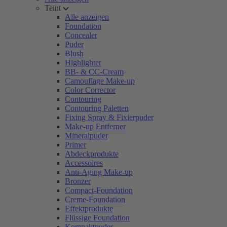
Teint
Alle anzeigen
Foundation
Concealer
Puder
Blush
Highlighter
BB- & CC-Cream
Camouflage Make-up
Color Corrector
Contouring
Contouring Paletten
Fixing Spray & Fixierpuder
Make-up Entferner
Mineralpuder
Primer
Abdeckprodukte
Accessoires
Anti-Aging Make-up
Bronzer
Compact-Foundation
Creme-Foundation
Effektprodukte
Flüssige Foundation
Kompaktpuder