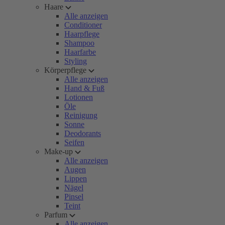
Haare
Alle anzeigen
Conditioner
Haarpflege
Shampoo
Haarfarbe
Styling
Körperpflege
Alle anzeigen
Hand & Fuß
Lotionen
Öle
Reinigung
Sonne
Deodorants
Seifen
Make-up
Alle anzeigen
Augen
Lippen
Nägel
Pinsel
Teint
Parfum
Alle anzeigen