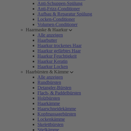
Anti-Schuppen-Spülung
Anti-Frizz-Conditioner
Aufbau & Reparatur Spülung
Locken-Conditioner
Volumen-Conditioner
Haarmaske & Haarkur
Alle anzeigen
Haarbutter
Haarkur trockenes Haar
Haarkur gefärbtes Haar
Haarkur Feuchtigkeit
Haarkur Keratin
Haarkur Locken
Haarbürsten & Kämme
Alle anzeigen
Rundbürsten
Detangler-Bürsten
Flach- & Paddelbürsten
Holzbürsten
Haarkämme
Haarschneidekämme
Kopfmassagebürsten
Lockenkämme
Skelettbürsten
Stielkämme