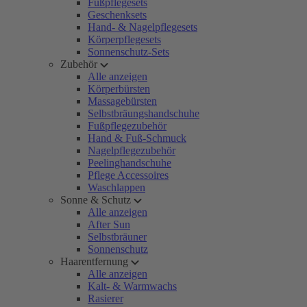
Fußpflegesets
Geschenksets
Hand- & Nagelpflegesets
Körperpflegesets
Sonnenschutz-Sets
Zubehör
Alle anzeigen
Körperbürsten
Massagebürsten
Selbstbräungshandschuhe
Fußpflegezubehör
Hand & Fuß-Schmuck
Nagelpflegezubehör
Peelinghandschuhe
Pflege Accessoires
Waschlappen
Sonne & Schutz
Alle anzeigen
After Sun
Selbstbräuner
Sonnenschutz
Haarentfernung
Alle anzeigen
Kalt- & Warmwachs
Rasierer