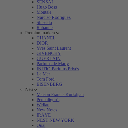
SENSAI
Hugo Boss
Montale
Narciso Rodriguez
Shiseido
Rabanne
Premiummarken
CHANEL
DIOR
Yves Saint Laurent
GIVENCHY
GUERLAIN
Parfums de Marly
INITIO Parfums Privés
La Mer
Tom Ford
EISENBERG
Neu
Maison Francis Kurkdjian
Penhaligon's
Widian
New Notes
IRÄYE
NEST NEW YORK
Ouai