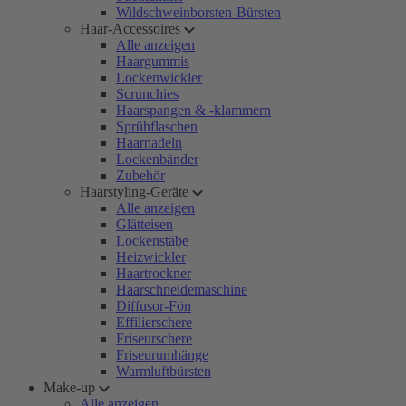
Wildschweinborsten-Bürsten
Haar-Accessoires
Alle anzeigen
Haargummis
Lockenwickler
Scrunchies
Haarspangen & -klammern
Sprühflaschen
Haarnadeln
Lockenbänder
Zubehör
Haarstyling-Geräte
Alle anzeigen
Glätteisen
Lockenstäbe
Heizwickler
Haartrockner
Haarschneidemaschine
Diffusor-Fön
Effilierschere
Friseurschere
Friseurumhänge
Warmluftbürsten
Make-up
Alle anzeigen