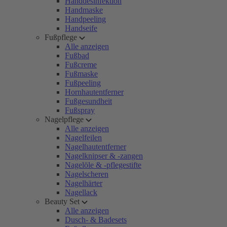
Handdesinfektion
Handmaske
Handpeeling
Handseife
Fußpflege
Alle anzeigen
Fußbad
Fußcreme
Fußmaske
Fußpeeling
Hornhautentferner
Fußgesundheit
Fußspray
Nagelpflege
Alle anzeigen
Nagelfeilen
Nagelhautentferner
Nagelknipser & -zangen
Nagelöle & -pflegestifte
Nagelscheren
Nagelhärter
Nagellack
Beauty Set
Alle anzeigen
Dusch- & Badesets