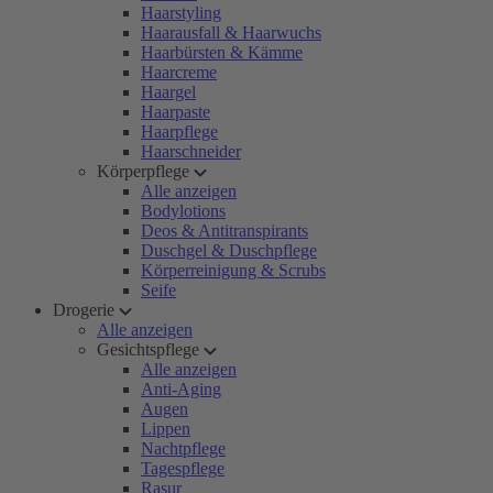
Haarstyling
Haarausfall & Haarwuchs
Haarbürsten & Kämme
Haarcreme
Haargel
Haarpaste
Haarpflege
Haarschneider
Körperpflege
Alle anzeigen
Bodylotions
Deos & Antitranspirants
Duschgel & Duschpflege
Körperreinigung & Scrubs
Seife
Drogerie
Alle anzeigen
Gesichtspflege
Alle anzeigen
Anti-Aging
Augen
Lippen
Nachtpflege
Tagespflege
Rasur