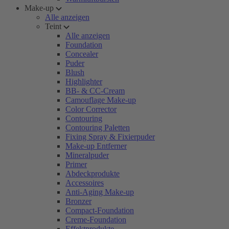
Make-up
Alle anzeigen
Teint
Alle anzeigen
Foundation
Concealer
Puder
Blush
Highlighter
BB- & CC-Cream
Camouflage Make-up
Color Corrector
Contouring
Contouring Paletten
Fixing Spray & Fixierpuder
Make-up Entferner
Mineralpuder
Primer
Abdeckprodukte
Accessoires
Anti-Aging Make-up
Bronzer
Compact-Foundation
Creme-Foundation
Effektprodukte