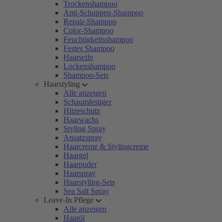
Trockenshampoo
Anti-Schuppen-Shampoo
Repair-Shampoo
Color-Shampoo
Feuchtigkeitsshampoo
Festes Shampoo
Haarseife
Lockenshampoo
Shampoo-Sets
Haarstyling
Alle anzeigen
Schaumfestiger
Hitzeschutz
Haarwachs
Styling Spray
Ansatzspray
Haarcreme & Stylingcreme
Haargel
Haarpuder
Haarspray
Haarstyling-Sets
Sea Salt Spray
Leave-In Pflege
Alle anzeigen
Haaröl