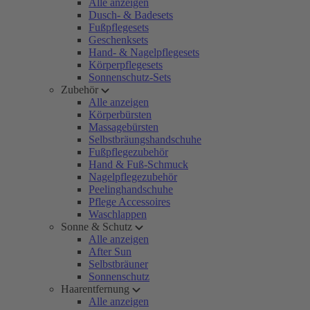
Alle anzeigen
Dusch- & Badesets
Fußpflegesets
Geschenksets
Hand- & Nagelpflegesets
Körperpflegesets
Sonnenschutz-Sets
Zubehör
Alle anzeigen
Körperbürsten
Massagebürsten
Selbstbräungshandschuhe
Fußpflegezubehör
Hand & Fuß-Schmuck
Nagelpflegezubehör
Peelinghandschuhe
Pflege Accessoires
Waschlappen
Sonne & Schutz
Alle anzeigen
After Sun
Selbstbräuner
Sonnenschutz
Haarentfernung
Alle anzeigen