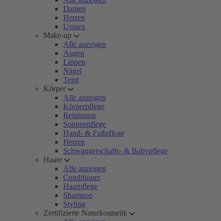
Damen
Herren
Unisex
Make-up
Alle anzeigen
Augen
Lippen
Nägel
Teint
Körper
Alle anzeigen
Körperpflege
Reinigung
Sonnenpflege
Hand- & Fußpflege
Herren
Schwangerschafts- & Babypflege
Haare
Alle anzeigen
Conditioner
Haarpflege
Shampoo
Styling
Zertifizierte Naturkosmetik