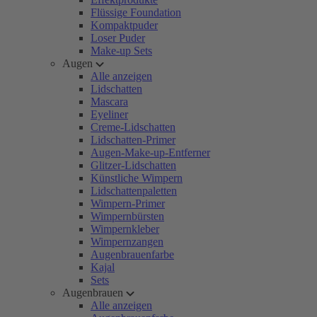
Flüssige Foundation
Kompaktpuder
Loser Puder
Make-up Sets
Augen
Alle anzeigen
Lidschatten
Mascara
Eyeliner
Creme-Lidschatten
Lidschatten-Primer
Augen-Make-up-Entferner
Glitzer-Lidschatten
Künstliche Wimpern
Lidschattenpaletten
Wimpern-Primer
Wimpernbürsten
Wimpernkleber
Wimpernzangen
Augenbrauenfarbe
Kajal
Sets
Augenbrauen
Alle anzeigen