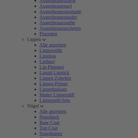
Augenbrauenfarbe
Augenbrauengel
Augenbrauenpomade
Augenbrauenpuder
Augenbrauenstifte
Augenbrauenscheren
Pinzetten
Lippen
Alle anzeigen
Lippenstifte
Lipgloss
Lipliner
Lip-Plumper
Liquid Lipstick
Lippen Zubehör
Lippen-Primer
Lippenbalsam
Matter Lippenstift
Lippenstift-Sets
Nägel
Alle anzeigen
Nagellack
Base Coat
Top Coat
Nagelhärter