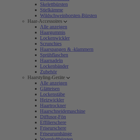
Skelettbürsten
Stielkämme
Wildschweinborsten-Bürsten
Haar-Accessoires
Alle anzeigen
Haargummis
Lockenwickler
Scrunchies
Haarspangen & -klammern
Sprühflaschen
Haarnadeln
Lockenbänder
Zubehör
Haarstyling-Geräte
Alle anzeigen
Glätteisen
Lockenstäbe
Heizwickler
Haartrockner
Haarschneidemaschine
Diffusor-Fön
Effilierschere
Friseurschere
Friseurumhänge
Warmluftbürsten