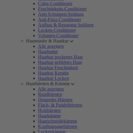
Color-Conditioner
Feuchtigkeits-Conditioner
Anti-Schuppen-Spülung
Anti-Frizz-Conditioner
Aufbau & Reparatur Spülung
Locken-Conditioner
Volumen-Conditioner
Haarmaske & Haarkur
Alle anzeigen
Haarbutter
Haarkur trockenes Haar
Haarkur gefärbtes Haar
Haarkur Feuchtigkeit
Haarkur Keratin
Haarkur Locken
Haarbürsten & Kämme
Alle anzeigen
Rundbürsten
Detangler-Bürsten
Flach- & Paddelbürsten
Holzbürsten
Haarkämme
Haarschneidekämme
Kopfmassagebürsten
Lockenkämme