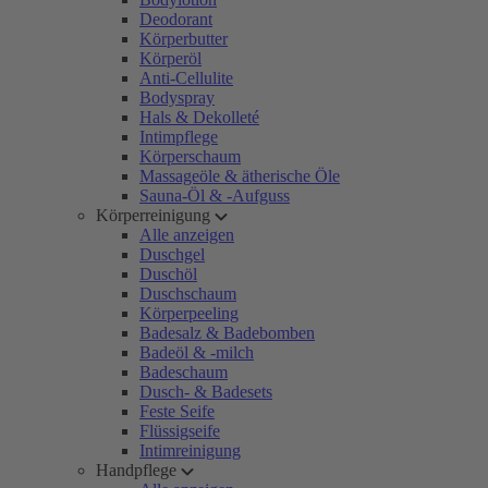
Deodorant
Körperbutter
Körperöl
Anti-Cellulite
Bodyspray
Hals & Dekolleté
Intimpflege
Körperschaum
Massageöle & ätherische Öle
Sauna-Öl & -Aufguss
Körperreinigung
Alle anzeigen
Duschgel
Duschöl
Duschschaum
Körperpeeling
Badesalz & Badebomben
Badeöl & -milch
Badeschaum
Dusch- & Badesets
Feste Seife
Flüssigseife
Intimreinigung
Handpflege