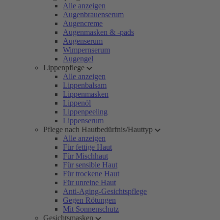
Alle anzeigen
Augenbrauenserum
Augencreme
Augenmasken & -pads
Augenserum
Wimpernserum
Augengel
Lippenpflege
Alle anzeigen
Lippenbalsam
Lippenmasken
Lippenöl
Lippenpeeling
Lippenserum
Pflege nach Hautbedürfnis/Hauttyp
Alle anzeigen
Für fettige Haut
Für Mischhaut
Für sensible Haut
Für trockene Haut
Für unreine Haut
Anti-Aging-Gesichtspflege
Gegen Rötungen
Mit Sonnenschutz
Gesichtsmasken