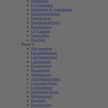
Nagelfeilen
Gel Nagellack
Kunstnägel & Nageldesign
Nagelhautentferner
Nagelknipser
Nagellackentferner
Nagelscheren
UV-Lampen
Nagelpflege
Nagelsets
Pinsel
Alle anzeigen
Foundationpinsel
Lidschattenpinsel
Lippenpinsel
Pinselreiniger
Rougepinsel
Applikatoren
Augenbrauenpinsel
Concealer-Pinsel
Eyelinerpinsel
Highlighter-Pinsel
Maskenpinsel
Pinselsets
Pinseltaschen