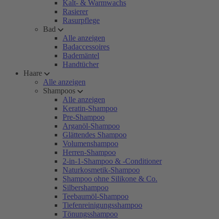
Kalt- & Warmwachs
Rasierer
Rasurpflege
Bad
Alle anzeigen
Badaccessoires
Bademäntel
Handtücher
Haare
Alle anzeigen
Shampoos
Alle anzeigen
Keratin-Shampoo
Pre-Shampoo
Arganöl-Shampoo
Glättendes Shampoo
Volumenshampoo
Herren-Shampoo
2-in-1-Shampoo & -Conditioner
Naturkosmetik-Shampoo
Shampoo ohne Silikone & Co.
Silbershampoo
Teebaumöl-Shampoo
Tiefenreinigungsshampoo
Tönungsshampoo