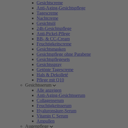
Gesichtscreme
Anti-Aging-Gesichtspflege
Tagescreme
Nachtcreme
Gesichtsöl
24h-Gesichtspflege
Anti-Pickel-Pflege
BB- & CC-Cream
Feuchtigkeitscreme
Gesichtsmasken
Gesichtspflege ohne Parabene
Gesichtspflegesets
Gesichtsspray
Getönte Tagescreme
Hals & Dekolleté
Pflege mit Q10
Gesichtsserum
Alle anzeigen
Anti-Aging-Gesichtsserum
Collagenserum
Feuchtigkeitsserum
Hyaluronsäure-Serum
Vitamin C Serum
Ampullen
Augenpflege