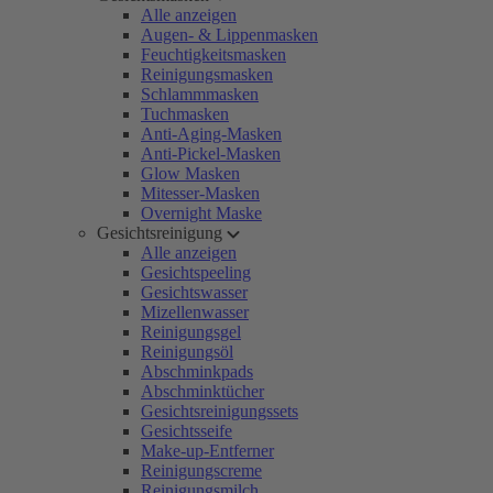
Alle anzeigen
Augen- & Lippenmasken
Feuchtigkeitsmasken
Reinigungsmasken
Schlammmasken
Tuchmasken
Anti-Aging-Masken
Anti-Pickel-Masken
Glow Masken
Mitesser-Masken
Overnight Maske
Gesichtsreinigung
Alle anzeigen
Gesichtspeeling
Gesichtswasser
Mizellenwasser
Reinigungsgel
Reinigungsöl
Abschminkpads
Abschminktücher
Gesichtsreinigungssets
Gesichtsseife
Make-up-Entferner
Reinigungscreme
Reinigungsmilch