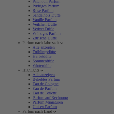
Patchouli Parfum
Pudriges Parfum
Rose Parfum
Sandelholz Düfte
Vanille Parfum
Veilchen Düfte
Vetiver Düfte
Würziges Parfum
Zitrische Düfte
Parfum nach Jahreszeit
Alle anzeigen
Frühlingsdüfte
Herbstdüfte
Sommerdüfte
Winterdüfte
Highlights
Alle anzeigen
Beliebtes Parfum
Eau de Cologne
Eau de Parfum
Eau de Toilette
Parfum auf Rechnung
Parfum Miniaturen
Unisex Parfum
Parfum nach Land