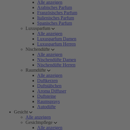
Alle anzeigen
Arabisches Parfum
Französisches Parfum
Italienisches Parfum
Spanisches Parfum
Luxusparfum
Alle anzeigen
Luxusparfum Damen
Luxusparfum Herren
Nischendüfte
Alle anzeigen
Nischendüfte Damen
Nischendüfte Herren
Raumdüfte
Alle anzeigen
Duftkerzen
Duftstäbchen
Aroma Diffuser
Duftsteine
Raumsprays
Autodüfte
Gesicht
Alle anzeigen
Gesichtspflege
Alle anzeigen