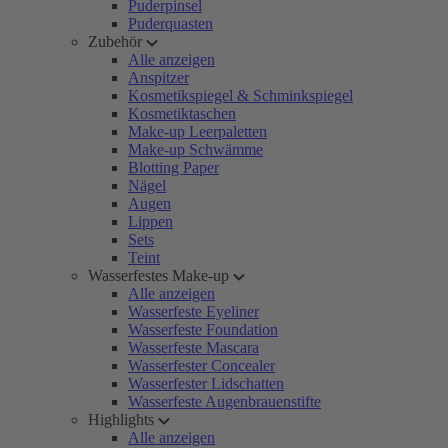
Puderpinsel
Puderquasten
Zubehör
Alle anzeigen
Anspitzer
Kosmetikspiegel & Schminkspiegel
Kosmetiktaschen
Make-up Leerpaletten
Make-up Schwämme
Blotting Paper
Nägel
Augen
Lippen
Sets
Teint
Wasserfestes Make-up
Alle anzeigen
Wasserfeste Eyeliner
Wasserfeste Foundation
Wasserfeste Mascara
Wasserfester Concealer
Wasserfester Lidschatten
Wasserfeste Augenbrauenstifte
Highlights
Alle anzeigen