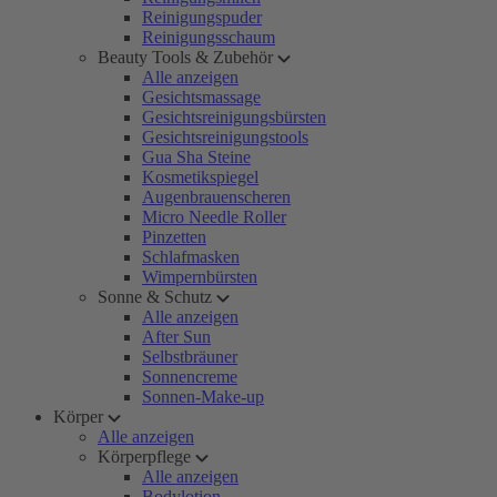
Reinigungspuder
Reinigungsschaum
Beauty Tools & Zubehör
Alle anzeigen
Gesichtsmassage
Gesichtsreinigungsbürsten
Gesichtsreinigungstools
Gua Sha Steine
Kosmetikspiegel
Augenbrauenscheren
Micro Needle Roller
Pinzetten
Schlafmasken
Wimpernbürsten
Sonne & Schutz
Alle anzeigen
After Sun
Selbstbräuner
Sonnencreme
Sonnen-Make-up
Körper
Alle anzeigen
Körperpflege
Alle anzeigen
Bodylotion