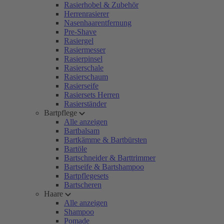
Rasierhobel & Zubehör
Herrenrasierer
Nasenhaarentfernung
Pre-Shave
Rasiergel
Rasiermesser
Rasierpinsel
Rasierschale
Rasierschaum
Rasierseife
Rasiersets Herren
Rasierständer
Bartpflege
Alle anzeigen
Bartbalsam
Bartkämme & Bartbürsten
Bartöle
Bartschneider & Barttrimmer
Bartseife & Bartshampoo
Bartpflegesets
Bartscheren
Haare
Alle anzeigen
Shampoo
Pomade