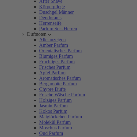
After Shave
Körperpflege
Duschgel Männer
Deodorants
Herrenseife
Parfum Sets Herren
Duftnoten
Alle anzeigen
Amber Parfum
Orientalisches Parfum
Blumiges Parfum
Fruchtiges Parfum
Frisches Parfum
Apfel Parfum
Aromatisches Parfum
Bergamotte Parfum
Chypre Düfte
Frische Wäsche Parfum
Holziges Parfum
Jasmin Parfum
Kokos Parfum
Maiglöckchen Parfum
Molekül Parfum
Moschus Parfum
Oud Parfum