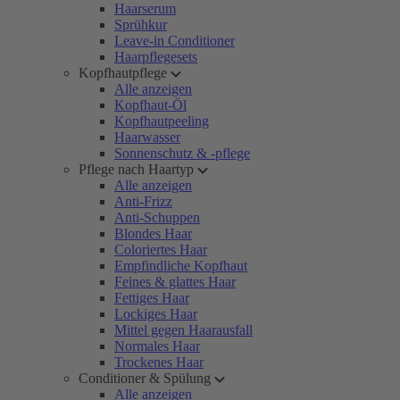
Haarserum
Sprühkur
Leave-in Conditioner
Haarpflegesets
Kopfhautpflege
Alle anzeigen
Kopfhaut-Öl
Kopfhautpeeling
Haarwasser
Sonnenschutz & -pflege
Pflege nach Haartyp
Alle anzeigen
Anti-Frizz
Anti-Schuppen
Blondes Haar
Coloriertes Haar
Empfindliche Kopfhaut
Feines & glattes Haar
Fettiges Haar
Lockiges Haar
Mittel gegen Haarausfall
Normales Haar
Trockenes Haar
Conditioner & Spülung
Alle anzeigen