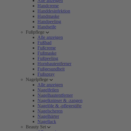
Alle anzeigen
Handcreme
Handdesinfektion
Handmaske
Handpeeling
Handseife
Fußpflege
Alle anzeigen
Fußbad
Fußcreme
Fußmaske
Fußpeeling
Hornhautentferner
Fußgesundheit
Fußspray
Nagelpflege
Alle anzeigen
Nagelfeilen
Nagelhautentferner
Nagelknipser & -zangen
Nagelöle & -pflegestifte
Nagelscheren
Nagelhärter
Nagellack
Beauty Set