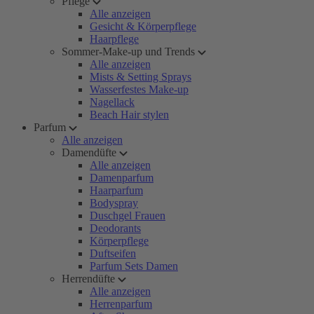
Pflege
Alle anzeigen
Gesicht & Körperpflege
Haarpflege
Sommer-Make-up und Trends
Alle anzeigen
Mists & Setting Sprays
Wasserfestes Make-up
Nagellack
Beach Hair stylen
Parfum
Alle anzeigen
Damendüfte
Alle anzeigen
Damenparfum
Haarparfum
Bodyspray
Duschgel Frauen
Deodorants
Körperpflege
Duftseifen
Parfum Sets Damen
Herrendüfte
Alle anzeigen
Herrenparfum