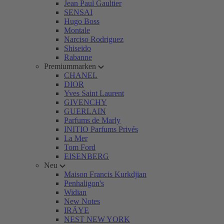
Jean Paul Gaultier
SENSAI
Hugo Boss
Montale
Narciso Rodriguez
Shiseido
Rabanne
Premiummarken
CHANEL
DIOR
Yves Saint Laurent
GIVENCHY
GUERLAIN
Parfums de Marly
INITIO Parfums Privés
La Mer
Tom Ford
EISENBERG
Neu
Maison Francis Kurkdjian
Penhaligon's
Widian
New Notes
IRÄYE
NEST NEW YORK