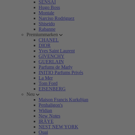
SENSAI
Hugo Boss
Montale
Narciso Rodriguez
Shiseido
Rabanne
Premiummarken
CHANEL
DIOR
Yves Saint Laurent
GIVENCHY
GUERLAIN
Parfums de Marly
INITIO Parfums Privés
La Mer
Tom Ford
EISENBERG
Neu
Maison Francis Kurkdjian
Penhaligon's
Widian
New Notes
IRÄYE
NEST NEW YORK
Ouai