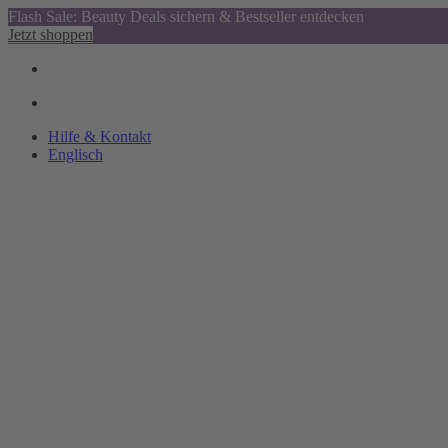
Flash Sale: Beauty Deals sichern & Bestseller entdecken
Jetzt shoppen
Hilfe & Kontakt
Englisch