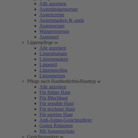
Alle anzeigen
Augenbrauenserum
Augencreme
Augenmasken & -pads
Augenserum
Wimpernserum
Augengel
Lippenpflege
Alle anzeigen
Lippenbalsam
Lippenmasken
Lippenöl
Lippenpeeling
Lippenserum
Pflege nach Hautbedürfnis/Hauttyp
Alle anzeigen
Für fettige Haut
Für Mischhaut
Für sensible Haut
Für trockene Haut
Für unreine Haut
Anti-Aging-Gesichtspflege
Gegen Rötungen
Mit Sonnenschutz
Gesichtsmasken