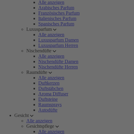
Alle anzeigen
Arabisches Parfum
Französisches Parfum
Italienisches Parfum
Spanisches Parfum
Luxusparfum
Alle anzeigen
Luxusparfum Damen
Luxusparfum Herren
Nischendüfte
Alle anzeigen
Nischendüfte Damen
Nischendüfte Herren
Raumdüfte
Alle anzeigen
Duftkerzen
Duftstäbchen
Aroma Diffuser
Duftsteine
Raumsprays
Autodüfte
Gesicht
Alle anzeigen
Gesichtspflege
Alle anzeigen