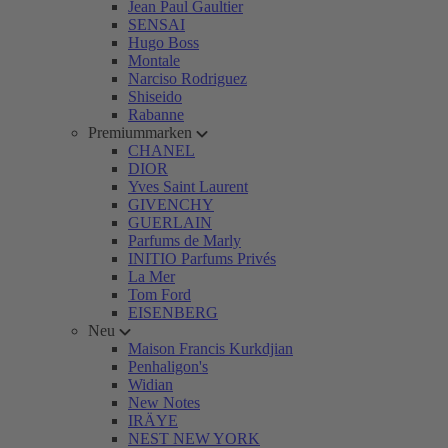
Jean Paul Gaultier
SENSAI
Hugo Boss
Montale
Narciso Rodriguez
Shiseido
Rabanne
Premiummarken
CHANEL
DIOR
Yves Saint Laurent
GIVENCHY
GUERLAIN
Parfums de Marly
INITIO Parfums Privés
La Mer
Tom Ford
EISENBERG
Neu
Maison Francis Kurkdjian
Penhaligon's
Widian
New Notes
IRÄYE
NEST NEW YORK