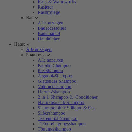
Kalt- & Warmwachs
Rasierer
Rasurpflege
Bad
Alle anzeigen
Badaccessoires
Bademäntel
Handtücher
Haare
Alle anzeigen
Shampoos
Alle anzeigen
Keratin-Shampoo
Pre-Shampoo
Arganöl-Shampoo
Glättendes Shampoo
Volumenshampoo
Herren-Shampoo
2-in-1-Shampoo & -Conditioner
Naturkosmetik-Shampoo
Shampoo ohne Silikone & Co.
Silbershampoo
Teebaumöl-Shampoo
Tiefenreinigungsshampoo
Tönungsshampoo