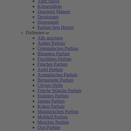
After Shave
Körperpflege
Duschgel Männer
Deodorants
Herrenseife
Parfum Sets Herren
Duftnoten
Alle anzeigen
Amber Parfum
Orientalisches Parfum
Blumiges Parfum
Fruchtiges Parfum
Frisches Parfum
Apfel Parfum
Aromatisches Parfum
Bergamotte Parfum
Chypre Düfte
Frische Wäsche Parfum
Holziges Parfum
Jasmin Parfum
Kokos Parfum
Maiglöckchen Parfum
Molekül Parfum
Moschus Parfum
Oud Parfum