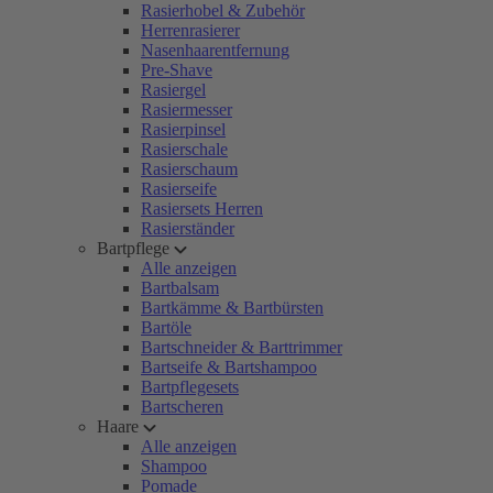
Rasierhobel & Zubehör
Herrenrasierer
Nasenhaarentfernung
Pre-Shave
Rasiergel
Rasiermesser
Rasierpinsel
Rasierschale
Rasierschaum
Rasierseife
Rasiersets Herren
Rasierständer
Bartpflege
Alle anzeigen
Bartbalsam
Bartkämme & Bartbürsten
Bartöle
Bartschneider & Barttrimmer
Bartseife & Bartshampoo
Bartpflegesets
Bartscheren
Haare
Alle anzeigen
Shampoo
Pomade