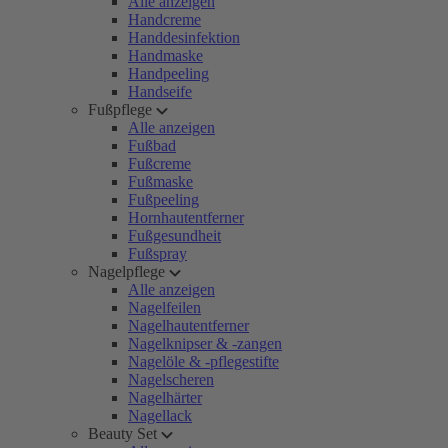
Alle anzeigen
Handcreme
Handdesinfektion
Handmaske
Handpeeling
Handseife
Fußpflege
Alle anzeigen
Fußbad
Fußcreme
Fußmaske
Fußpeeling
Hornhautentferner
Fußgesundheit
Fußspray
Nagelpflege
Alle anzeigen
Nagelfeilen
Nagelhautentferner
Nagelknipser & -zangen
Nagelöle & -pflegestifte
Nagelscheren
Nagelhärter
Nagellack
Beauty Set