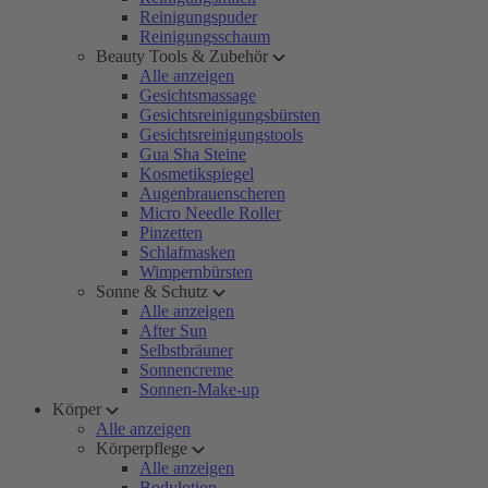
Reinigungspuder
Reinigungsschaum
Beauty Tools & Zubehör
Alle anzeigen
Gesichtsmassage
Gesichtsreinigungsbürsten
Gesichtsreinigungstools
Gua Sha Steine
Kosmetikspiegel
Augenbrauenscheren
Micro Needle Roller
Pinzetten
Schlafmasken
Wimpernbürsten
Sonne & Schutz
Alle anzeigen
After Sun
Selbstbräuner
Sonnencreme
Sonnen-Make-up
Körper
Alle anzeigen
Körperpflege
Alle anzeigen
Bodylotion