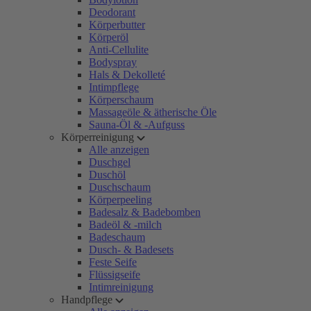
Deodorant
Körperbutter
Körperöl
Anti-Cellulite
Bodyspray
Hals & Dekolleté
Intimpflege
Körperschaum
Massageöle & ätherische Öle
Sauna-Öl & -Aufguss
Körperreinigung
Alle anzeigen
Duschgel
Duschöl
Duschschaum
Körperpeeling
Badesalz & Badebomben
Badeöl & -milch
Badeschaum
Dusch- & Badesets
Feste Seife
Flüssigseife
Intimreinigung
Handpflege