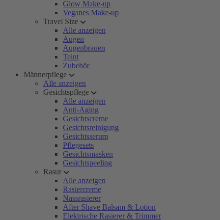
Glow Make-up
Veganes Make-up
Travel Size
Alle anzeigen
Augen
Augenbrauen
Teint
Zubehör
Männerpflege
Alle anzeigen
Gesichtspflege
Alle anzeigen
Anti-Aging
Gesichtscreme
Gesichtsreinigung
Gesichtsserum
Pflegesets
Gesichtsmasken
Gesichtspeeling
Rasur
Alle anzeigen
Rasiercreme
Nassrasierer
After Shave Balsam & Lotion
Elektrische Rasierer & Trimmer