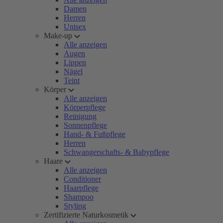
Damen
Herren
Unisex
Make-up
Alle anzeigen
Augen
Lippen
Nägel
Teint
Körper
Alle anzeigen
Körperpflege
Reinigung
Sonnenpflege
Hand- & Fußpflege
Herren
Schwangerschafts- & Babypflege
Haare
Alle anzeigen
Conditioner
Haarpflege
Shampoo
Styling
Zertifizierte Naturkosmetik