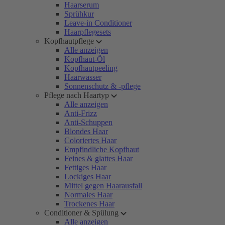
Haarserum
Sprühkur
Leave-in Conditioner
Haarpflegesets
Kopfhautpflege
Alle anzeigen
Kopfhaut-Öl
Kopfhautpeeling
Haarwasser
Sonnenschutz & -pflege
Pflege nach Haartyp
Alle anzeigen
Anti-Frizz
Anti-Schuppen
Blondes Haar
Coloriertes Haar
Empfindliche Kopfhaut
Feines & glattes Haar
Fettiges Haar
Lockiges Haar
Mittel gegen Haarausfall
Normales Haar
Trockenes Haar
Conditioner & Spülung
Alle anzeigen