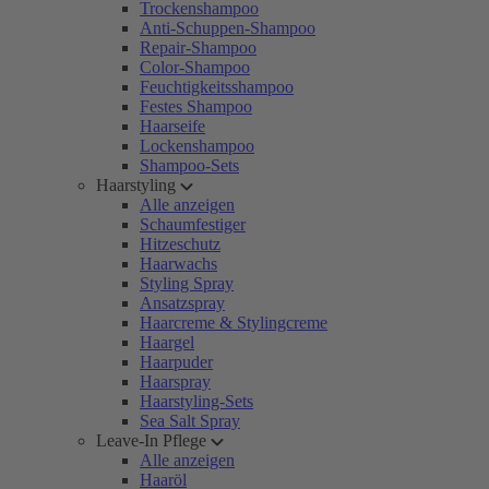
Trockenshampoo
Anti-Schuppen-Shampoo
Repair-Shampoo
Color-Shampoo
Feuchtigkeitsshampoo
Festes Shampoo
Haarseife
Lockenshampoo
Shampoo-Sets
Haarstyling
Alle anzeigen
Schaumfestiger
Hitzeschutz
Haarwachs
Styling Spray
Ansatzspray
Haarcreme & Stylingcreme
Haargel
Haarpuder
Haarspray
Haarstyling-Sets
Sea Salt Spray
Leave-In Pflege
Alle anzeigen
Haaröl