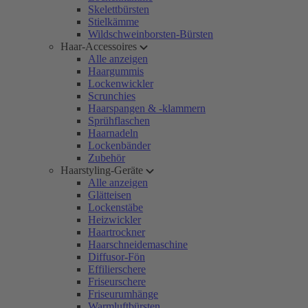
Skelettbürsten
Stielkämme
Wildschweinborsten-Bürsten
Haar-Accessoires
Alle anzeigen
Haargummis
Lockenwickler
Scrunchies
Haarspangen & -klammern
Sprühflaschen
Haarnadeln
Lockenbänder
Zubehör
Haarstyling-Geräte
Alle anzeigen
Glätteisen
Lockenstäbe
Heizwickler
Haartrockner
Haarschneidemaschine
Diffusor-Fön
Effilierschere
Friseurschere
Friseurumhänge
Warmluftbürsten