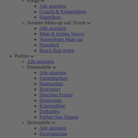
Pflege
Alle anzeigen
Gesicht & Körperpflege
Haarpflege
Sommer-Make-up und Trends
Alle anzeigen
Mists & Setting Sprays
Wasserfestes Make-up
Nagellack
Beach Hair stylen
Parfum
Alle anzeigen
Damendüfte
Alle anzeigen
Damenparfum
Haarparfum
Bodyspray
Duschgel Frauen
Deodorants
Körperpflege
Duftseifen
Parfum Sets Damen
Herrendüfte
Alle anzeigen
Herrenparfum