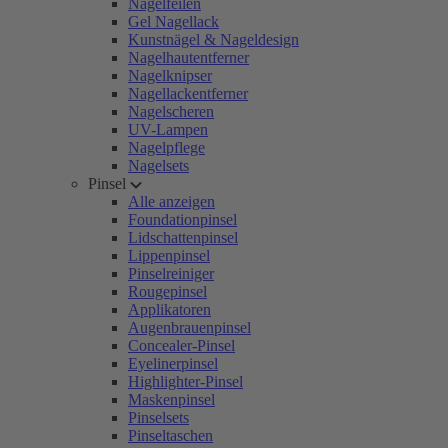
Nagelfeilen
Gel Nagellack
Kunstnägel & Nageldesign
Nagelhautentferner
Nagelknipser
Nagellackentferner
Nagelscheren
UV-Lampen
Nagelpflege
Nagelsets
Pinsel
Alle anzeigen
Foundationpinsel
Lidschattenpinsel
Lippenpinsel
Pinselreiniger
Rougepinsel
Applikatoren
Augenbrauenpinsel
Concealer-Pinsel
Eyelinerpinsel
Highlighter-Pinsel
Maskenpinsel
Pinselsets
Pinseltaschen