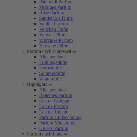
Patchouli Parfum
Pudriges Parfum
Rose Parfum
Sandelholz Düfte
Vanille Parfum
Veilchen Düfte
Vetiver Düfte
Würziges Parfum
Zitrische Düfte
Parfum nach Jahreszeit
Alle anzeigen
Frühlingsdüfte
Herbstdüfte
Sommerdüfte
Winterdüfte
Highlights
Alle anzeigen
Beliebtes Parfum
Eau de Cologne
Eau de Parfum
Eau de Toilette
Parfum auf Rechnung
Parfum Miniaturen
Unisex Parfum
Parfum nach Land