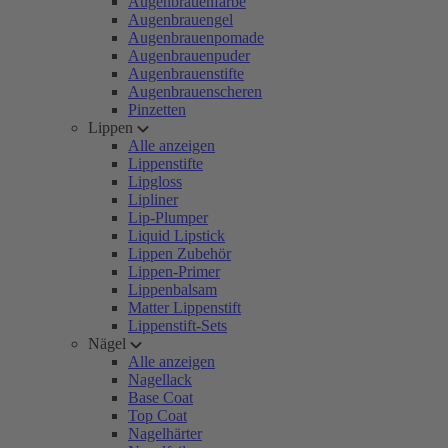
Augenbrauenfarbe
Augenbrauengel
Augenbrauenpomade
Augenbrauenpuder
Augenbrauenstifte
Augenbrauenscheren
Pinzetten
Lippen
Alle anzeigen
Lippenstifte
Lipgloss
Lipliner
Lip-Plumper
Liquid Lipstick
Lippen Zubehör
Lippen-Primer
Lippenbalsam
Matter Lippenstift
Lippenstift-Sets
Nägel
Alle anzeigen
Nagellack
Base Coat
Top Coat
Nagelhärter