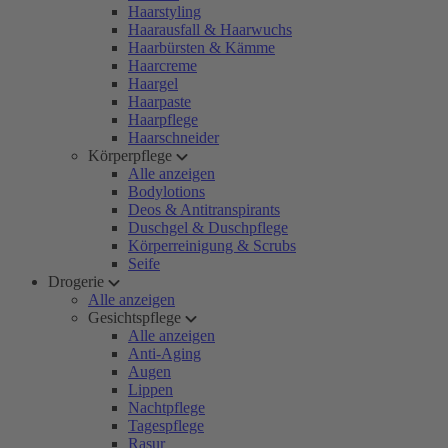
Haarstyling
Haarausfall & Haarwuchs
Haarbürsten & Kämme
Haarcreme
Haargel
Haarpaste
Haarpflege
Haarschneider
Körperpflege
Alle anzeigen
Bodylotions
Deos & Antitranspirants
Duschgel & Duschpflege
Körperreinigung & Scrubs
Seife
Drogerie
Alle anzeigen
Gesichtspflege
Alle anzeigen
Anti-Aging
Augen
Lippen
Nachtpflege
Tagespflege
Rasur