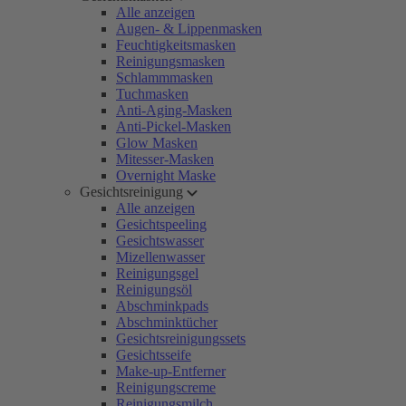
Alle anzeigen
Augen- & Lippenmasken
Feuchtigkeitsmasken
Reinigungsmasken
Schlammmasken
Tuchmasken
Anti-Aging-Masken
Anti-Pickel-Masken
Glow Masken
Mitesser-Masken
Overnight Maske
Gesichtsreinigung
Alle anzeigen
Gesichtspeeling
Gesichtswasser
Mizellenwasser
Reinigungsgel
Reinigungsöl
Abschminkpads
Abschminktücher
Gesichtsreinigungssets
Gesichtsseife
Make-up-Entferner
Reinigungscreme
Reinigungsmilch