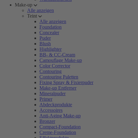
Make-up
Alle anzeigen
Teint
Alle anzeigen
Foundation
Concealer
Puder
Blush
Highlighter
BB- & CC-Cream
Camouflage Make-up
Color Corrector
Contouring
Contouring Paletten
Fixing Spray & Fixierpuder
Make-up Entferner
Mineralpuder
Primer
Abdeckprodukte
Accessoires
Anti-Aging Make-up
Bronzer
Compact-Foundation
Creme-Foundation
Effektprodukte