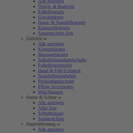
Alle anzeigen
Dusch- & Badesets
Fußpflegesets
Geschenksets
Hand- & Nagelpflegesets
Körperpflegesets
Sonnenschutz-Sets
Zubehör
Alle anzeigen
Körperbürsten
Massagebürsten
Selbstbräungshandschuhe
Fußpflegezubehör
Hand & Fuß-Schmuck
Nagelpflegezubehör
Peelinghandschuhe
Pflege Accessoires
Waschlappen
Sonne & Schutz
Alle anzeigen
After Sun
Selbstbräuner
Sonnenschutz
Haarentfernung
Alle anzeigen