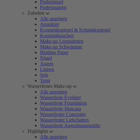
Puderpinsel
Puderquasten
Zubehör
Alle anzeigen
Anspitzer
Kosmetikspiegel & Schminkspiegel
Kosmetiktaschen
Make-up Leerpaletten
Make-up Schwämme
Blotting Paper
Nägel
Augen
Lippen
Sets
Teint
Wasserfestes Make-up
Alle anzeigen
Wasserfeste Eyeliner
Wasserfeste Foundation
Wasserfeste Mascara
Wasserfester Concealer
Wasserfester Lidschatten
Wasserfeste Augenbrauenstifte
Highlights
Alle anzeigen