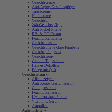
Gesichtscreme
Anti-Aging-Gesichtspflege
Tagescreme
Nachtcreme
Gesichtsöl
24h-Gesichtspflege
Anti-Pickel-Pflege
BB- & CC-Cream
Feuchtigkeitscreme
Gesichtsmasken
Gesichtspflege ohne Parabene
Gesichtspflegesets
Gesichtsspray
Getönte Tagescreme
Hals & Dekolleté
Pflege mit Q10
Gesichtsserum
Alle anzeigen
Anti-Aging-Gesichtsserum
Collagenserum
Feuchtigkeitsserum
Hyaluronsäure-Serum
Vitamin C Serum
Ampullen
Augenpflege