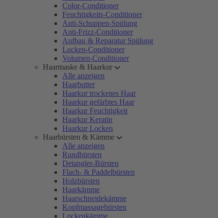
Color-Conditioner
Feuchtigkeits-Conditioner
Anti-Schuppen-Spülung
Anti-Frizz-Conditioner
Aufbau & Reparatur Spülung
Locken-Conditioner
Volumen-Conditioner
Haarmaske & Haarkur
Alle anzeigen
Haarbutter
Haarkur trockenes Haar
Haarkur gefärbtes Haar
Haarkur Feuchtigkeit
Haarkur Keratin
Haarkur Locken
Haarbürsten & Kämme
Alle anzeigen
Rundbürsten
Detangler-Bürsten
Flach- & Paddelbürsten
Holzbürsten
Haarkämme
Haarschneidekämme
Kopfmassagebürsten
Lockenkämme