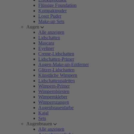
Flüssige Foundation
Kompaktpuder
Loser Puder
Make-up Sets
Augen
Alle anzeigen
Lidschatten
Mascara
Eyeliner
Creme-Lidschatten
Lidschatten-Primer
Augen-Make-up-Entferner
Glitzer-Lidschatten
Künstliche Wimpern
Lidschattenpaletten
Wimpern-Primer
Wimpernbürsten
Wimpernkleber
Wimpernzangen
Augenbrauenfarbe
Kajal
Sets
Augenbrauen
Alle anzeigen