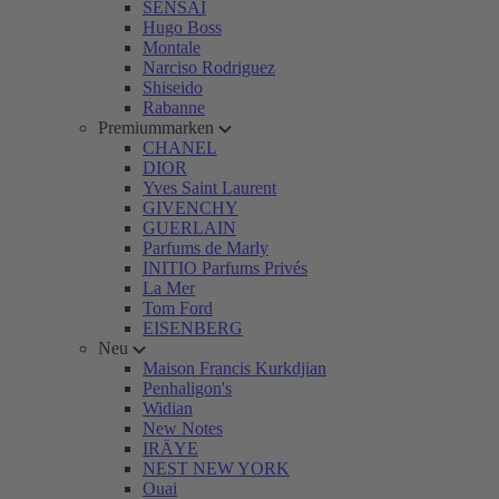
SENSAI
Hugo Boss
Montale
Narciso Rodriguez
Shiseido
Rabanne
Premiummarken
CHANEL
DIOR
Yves Saint Laurent
GIVENCHY
GUERLAIN
Parfums de Marly
INITIO Parfums Privés
La Mer
Tom Ford
EISENBERG
Neu
Maison Francis Kurkdjian
Penhaligon's
Widian
New Notes
IRÄYE
NEST NEW YORK
Ouai