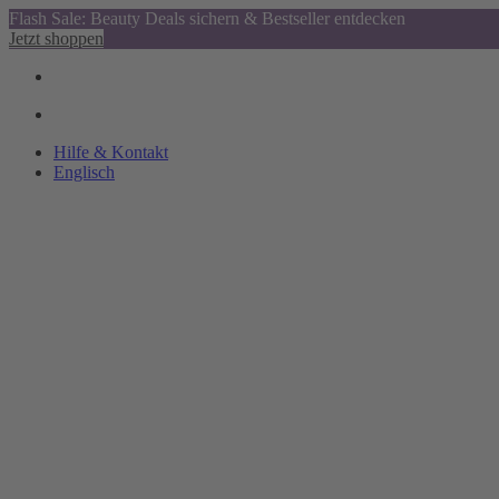
Flash Sale: Beauty Deals sichern & Bestseller entdecken
Jetzt shoppen
Hilfe & Kontakt
Englisch