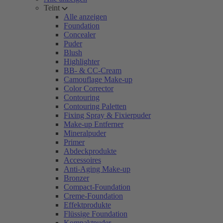
Teint
Alle anzeigen
Foundation
Concealer
Puder
Blush
Highlighter
BB- & CC-Cream
Camouflage Make-up
Color Corrector
Contouring
Contouring Paletten
Fixing Spray & Fixierpuder
Make-up Entferner
Mineralpuder
Primer
Abdeckprodukte
Accessoires
Anti-Aging Make-up
Bronzer
Compact-Foundation
Creme-Foundation
Effektprodukte
Flüssige Foundation
Kompaktpuder