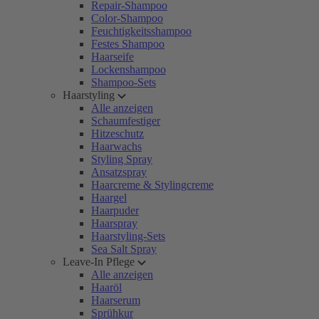
Repair-Shampoo
Color-Shampoo
Feuchtigkeitsshampoo
Festes Shampoo
Haarseife
Lockenshampoo
Shampoo-Sets
Haarstyling
Alle anzeigen
Schaumfestiger
Hitzeschutz
Haarwachs
Styling Spray
Ansatzspray
Haarcreme & Stylingcreme
Haargel
Haarpuder
Haarspray
Haarstyling-Sets
Sea Salt Spray
Leave-In Pflege
Alle anzeigen
Haaröl
Haarserum
Sprühkur