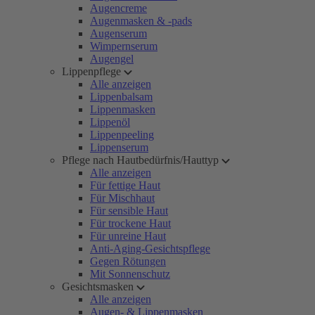
Augencreme
Augenmasken & -pads
Augenserum
Wimpernserum
Augengel
Lippenpflege
Alle anzeigen
Lippenbalsam
Lippenmasken
Lippenöl
Lippenpeeling
Lippenserum
Pflege nach Hautbedürfnis/Hauttyp
Alle anzeigen
Für fettige Haut
Für Mischhaut
Für sensible Haut
Für trockene Haut
Für unreine Haut
Anti-Aging-Gesichtspflege
Gegen Rötungen
Mit Sonnenschutz
Gesichtsmasken
Alle anzeigen
Augen- & Lippenmasken