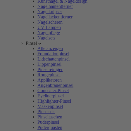
Kunstnägel & Nageldesign
Nagelhautentferner
Nagelknipser
Nagellackentferner
Nagelscheren
UV-Lampen
Nagelpflege
Nagelsets
Pinsel
Alle anzeigen
Foundationpinsel
Lidschattenpinsel
Lippenpinsel
Pinselreiniger
Rougepinsel
Applikatoren
Augenbrauenpinsel
Concealer-Pinsel
Eyelinerpinsel
Highlighter-Pinsel
Maskenpinsel
Pinselsets
Pinseltaschen
Puderpinsel
Puderquasten