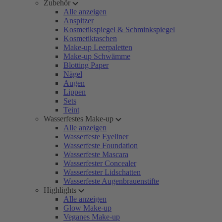
Zubehör
Alle anzeigen
Anspitzer
Kosmetikspiegel & Schminkspiegel
Kosmetiktaschen
Make-up Leerpaletten
Make-up Schwämme
Blotting Paper
Nägel
Augen
Lippen
Sets
Teint
Wasserfestes Make-up
Alle anzeigen
Wasserfeste Eyeliner
Wasserfeste Foundation
Wasserfeste Mascara
Wasserfester Concealer
Wasserfester Lidschatten
Wasserfeste Augenbrauenstifte
Highlights
Alle anzeigen
Glow Make-up
Veganes Make-up