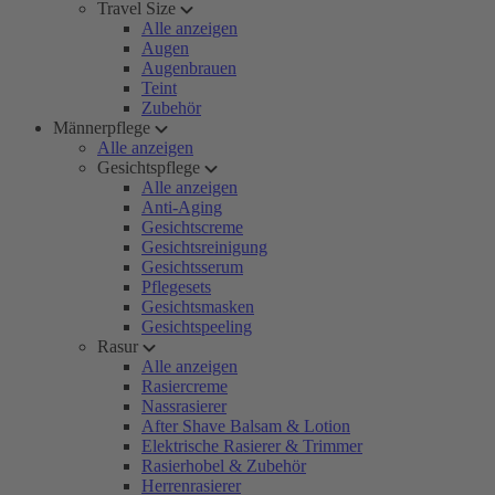
Travel Size
Alle anzeigen
Augen
Augenbrauen
Teint
Zubehör
Männerpflege
Alle anzeigen
Gesichtspflege
Alle anzeigen
Anti-Aging
Gesichtscreme
Gesichtsreinigung
Gesichtsserum
Pflegesets
Gesichtsmasken
Gesichtspeeling
Rasur
Alle anzeigen
Rasiercreme
Nassrasierer
After Shave Balsam & Lotion
Elektrische Rasierer & Trimmer
Rasierhobel & Zubehör
Herrenrasierer