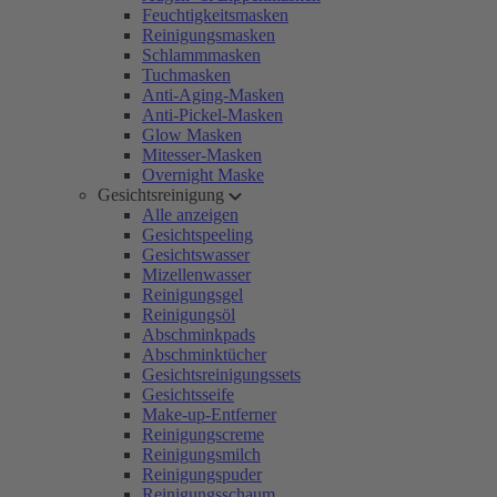
Feuchtigkeitsmasken
Reinigungsmasken
Schlammmasken
Tuchmasken
Anti-Aging-Masken
Anti-Pickel-Masken
Glow Masken
Mitesser-Masken
Overnight Maske
Gesichtsreinigung
Alle anzeigen
Gesichtspeeling
Gesichtswasser
Mizellenwasser
Reinigungsgel
Reinigungsöl
Abschminkpads
Abschminktücher
Gesichtsreinigungssets
Gesichtsseife
Make-up-Entferner
Reinigungscreme
Reinigungsmilch
Reinigungspuder
Reinigungsschaum