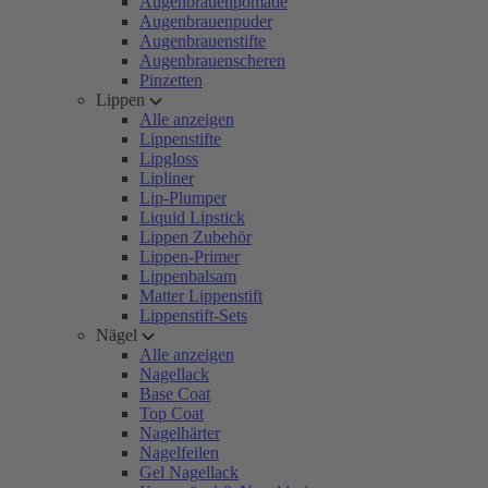
Augenbrauenpomade
Augenbrauenpuder
Augenbrauenstifte
Augenbrauenscheren
Pinzetten
Lippen
Alle anzeigen
Lippenstifte
Lipgloss
Lipliner
Lip-Plumper
Liquid Lipstick
Lippen Zubehör
Lippen-Primer
Lippenbalsam
Matter Lippenstift
Lippenstift-Sets
Nägel
Alle anzeigen
Nagellack
Base Coat
Top Coat
Nagelhärter
Nagelfeilen
Gel Nagellack