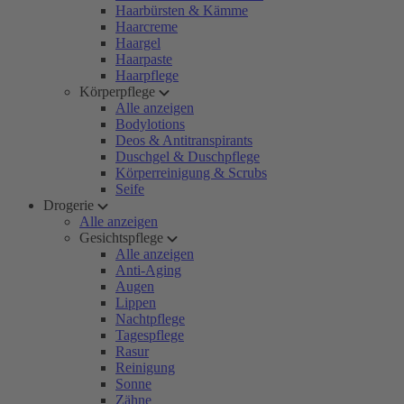
Haarbürsten & Kämme
Haarcreme
Haargel
Haarpaste
Haarpflege
Körperpflege
Alle anzeigen
Bodylotions
Deos & Antitranspirants
Duschgel & Duschpflege
Körperreinigung & Scrubs
Seife
Drogerie
Alle anzeigen
Gesichtspflege
Alle anzeigen
Anti-Aging
Augen
Lippen
Nachtpflege
Tagespflege
Rasur
Reinigung
Sonne
Zähne