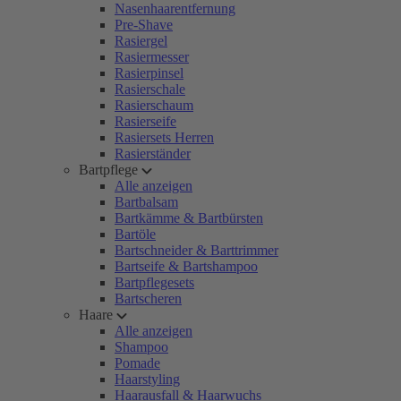
Nasenhaarentfernung
Pre-Shave
Rasiergel
Rasiermesser
Rasierpinsel
Rasierschale
Rasierschaum
Rasierseife
Rasiersets Herren
Rasierständer
Bartpflege
Alle anzeigen
Bartbalsam
Bartkämme & Bartbürsten
Bartöle
Bartschneider & Barttrimmer
Bartseife & Bartshampoo
Bartpflegesets
Bartscheren
Haare
Alle anzeigen
Shampoo
Pomade
Haarstyling
Haarausfall & Haarwuchs