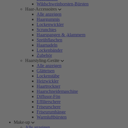
Wildschweinborsten-Bürsten
Haar-Accessoires
Alle anzeigen
Haargummis
Lockenwickler
Scrunchies
Haarspangen & -klammern
Sprühflaschen
Haarnadeln
Lockenbänder
Zubehör
Haarstyling-Geräte
Alle anzeigen
Glätteisen
Lockenstäbe
Heizwickler
Haartrockner
Haarschneidemaschine
Diffusor-Fön
Effilierschere
Friseurschere
Friseurumhänge
Warmluftbürsten
Make-up
Alle anzeigen