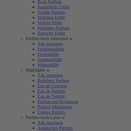
Rose Parfum
Sandelholz Düfte
Vanille Parfum
Veilchen Düfte
Vetiver Düfte
Würziges Parfum
Zitrische Düfte
Parfum nach Jahreszeit
Alle anzeigen
Frühlingsdüfte
Herbstdüfte
Sommerdüfte
Winterdüfte
Highlights
Alle anzeigen
Beliebtes Parfum
Eau de Cologne
Eau de Parfum
Eau de Toilette
Parfum auf Rechnung
Parfum Miniaturen
Unisex Parfum
Parfum nach Land
Alle anzeigen
Arabisches Parfum