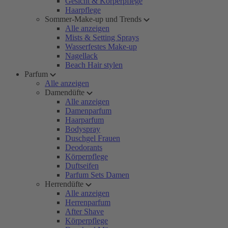
Gesicht & Körperpflege
Haarpflege
Sommer-Make-up und Trends
Alle anzeigen
Mists & Setting Sprays
Wasserfestes Make-up
Nagellack
Beach Hair stylen
Parfum
Alle anzeigen
Damendüfte
Alle anzeigen
Damenparfum
Haarparfum
Bodyspray
Duschgel Frauen
Deodorants
Körperpflege
Duftseifen
Parfum Sets Damen
Herrendüfte
Alle anzeigen
Herrenparfum
After Shave
Körperpflege