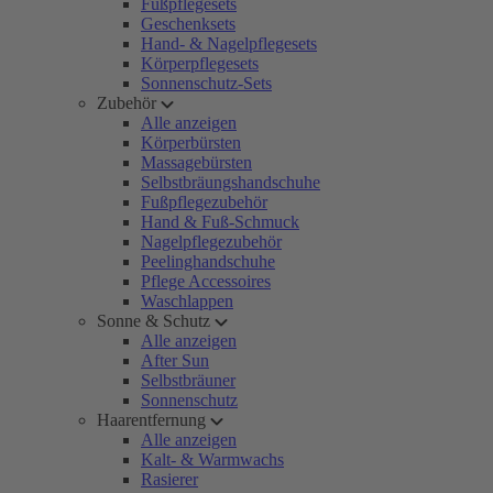
Fußpflegesets
Geschenksets
Hand- & Nagelpflegesets
Körperpflegesets
Sonnenschutz-Sets
Zubehör
Alle anzeigen
Körperbürsten
Massagebürsten
Selbstbräungshandschuhe
Fußpflegezubehör
Hand & Fuß-Schmuck
Nagelpflegezubehör
Peelinghandschuhe
Pflege Accessoires
Waschlappen
Sonne & Schutz
Alle anzeigen
After Sun
Selbstbräuner
Sonnenschutz
Haarentfernung
Alle anzeigen
Kalt- & Warmwachs
Rasierer