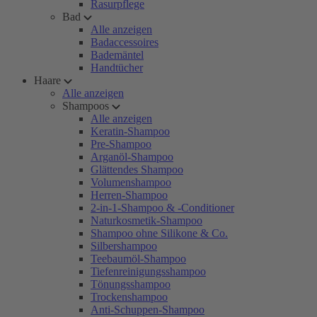
Rasurpflege
Bad
Alle anzeigen
Badaccessoires
Bademäntel
Handtücher
Haare
Alle anzeigen
Shampoos
Alle anzeigen
Keratin-Shampoo
Pre-Shampoo
Arganöl-Shampoo
Glättendes Shampoo
Volumenshampoo
Herren-Shampoo
2-in-1-Shampoo & -Conditioner
Naturkosmetik-Shampoo
Shampoo ohne Silikone & Co.
Silbershampoo
Teebaumöl-Shampoo
Tiefenreinigungsshampoo
Tönungsshampoo
Trockenshampoo
Anti-Schuppen-Shampoo