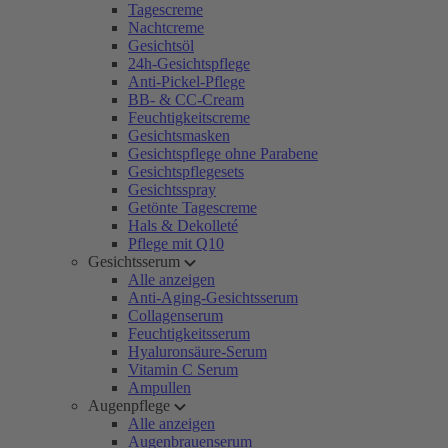
Tagescreme
Nachtcreme
Gesichtsöl
24h-Gesichtspflege
Anti-Pickel-Pflege
BB- & CC-Cream
Feuchtigkeitscreme
Gesichtsmasken
Gesichtspflege ohne Parabene
Gesichtspflegesets
Gesichtsspray
Getönte Tagescreme
Hals & Dekolleté
Pflege mit Q10
Gesichtsserum
Alle anzeigen
Anti-Aging-Gesichtsserum
Collagenserum
Feuchtigkeitsserum
Hyaluronsäure-Serum
Vitamin C Serum
Ampullen
Augenpflege
Alle anzeigen
Augenbrauenserum