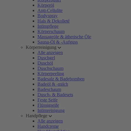
Körperöl
Anti-Cellulite
Bodyspray
Hals & Dekolleté
Intimpflege
Körperschaum
Massageöle & ätherische Öle
Sauna-Öl & -Aufguss
Körperreinigung
Alle anzeigen
Duschgel
Duschöl
Duschschaum
Körperpeeling
Badesalz & Badebomben
Badeöl & -milch
Badeschaum
Dusch- & Badesets
Feste Seife
Flüssigseife
Intimreinigung
Handpflege
Alle anzeigen
Handcreme