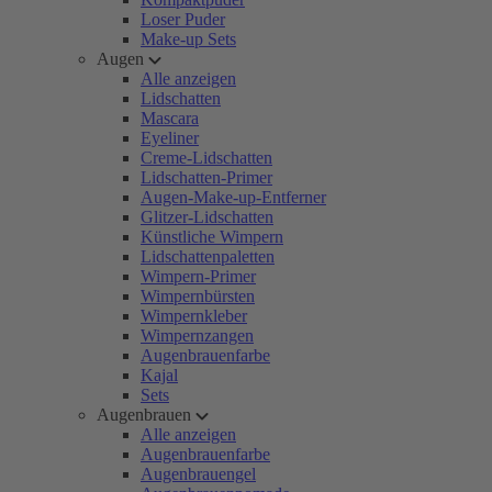
Loser Puder
Make-up Sets
Augen
Alle anzeigen
Lidschatten
Mascara
Eyeliner
Creme-Lidschatten
Lidschatten-Primer
Augen-Make-up-Entferner
Glitzer-Lidschatten
Künstliche Wimpern
Lidschattenpaletten
Wimpern-Primer
Wimpernbürsten
Wimpernkleber
Wimpernzangen
Augenbrauenfarbe
Kajal
Sets
Augenbrauen
Alle anzeigen
Augenbrauenfarbe
Augenbrauengel