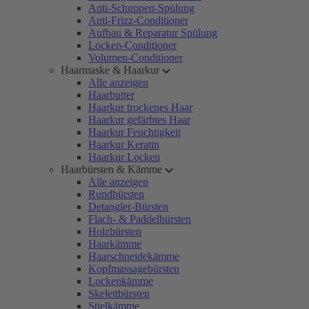
Anti-Schuppen-Spülung
Anti-Frizz-Conditioner
Aufbau & Reparatur Spülung
Locken-Conditioner
Volumen-Conditioner
Haarmaske & Haarkur
Alle anzeigen
Haarbutter
Haarkur trockenes Haar
Haarkur gefärbtes Haar
Haarkur Feuchtigkeit
Haarkur Keratin
Haarkur Locken
Haarbürsten & Kämme
Alle anzeigen
Rundbürsten
Detangler-Bürsten
Flach- & Paddelbürsten
Holzbürsten
Haarkämme
Haarschneidekämme
Kopfmassagebürsten
Lockenkämme
Skelettbürsten
Stielkämme