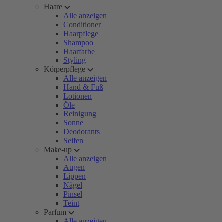
Haare
Alle anzeigen
Conditioner
Haarpflege
Shampoo
Haarfarbe
Styling
Körperpflege
Alle anzeigen
Hand & Fuß
Lotionen
Öle
Reinigung
Sonne
Deodorants
Seifen
Make-up
Alle anzeigen
Augen
Lippen
Nägel
Pinsel
Teint
Parfum
Alle anzeigen