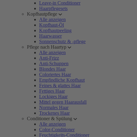
Leave-in Conditioner
Haarpflegesets
Kopfhautpflege
Alle anzeigen
Kopfhaut-Öl
Kopfhautpeeling
Haarwasser
Sonnenschutz & -pflege
Pflege nach Haartyp
Alle anzeigen
Anti-Frizz
Anti-Schuppen
Blondes Haar
Coloriertes Haar
Empfindliche Kopfhaut
Feines & glattes Haar
Fettiges Haar
Lockiges Haar
Mittel gegen Haarausfall
Normales Haar
Trockenes Haar
Conditioner & Spülung
Alle anzeigen
Color-Conditioner
Feuchtigkeits-Conditioner