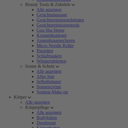
Beauty Tools & Zubehör
Alle anzeigen
Gesichtsmassage
Gesichtsreinigungsbürsten
Gesichtsreinigungstools
Gua Sha Steine
Kosmetikspiegel
Augenbrauenscheren
Micro Needle Roller
Pinzetten
Schlafmasken
Wimpernbürsten
Sonne & Schutz
Alle anzeigen
After Sun
Selbstbräuner
Sonnencreme
Sonnen-Make-up
Körper
Alle anzeigen
Körperpflege
Alle anzeigen
Bodylotion
Deodorant
Körperbutter