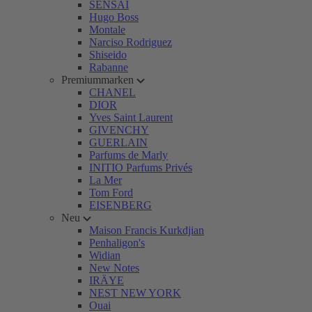
SENSAI
Hugo Boss
Montale
Narciso Rodriguez
Shiseido
Rabanne
Premiummarken
CHANEL
DIOR
Yves Saint Laurent
GIVENCHY
GUERLAIN
Parfums de Marly
INITIO Parfums Privés
La Mer
Tom Ford
EISENBERG
Neu
Maison Francis Kurkdjian
Penhaligon's
Widian
New Notes
IRÄYE
NEST NEW YORK
Ouai