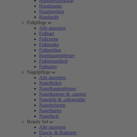
Handdesinfektion
Handmaske
Handpeeling
Handseife
Fußpflege
Alle anzeigen
Fußbad
Fußcreme
Fußmaske
Fußpeeling
Hornhautentferner
Fußgesundheit
Fußspray
Nagelpflege
Alle anzeigen
Nagelfeilen
Nagelhautentferner
Nagelknipser & -zangen
Nagelöle & -pflegestifte
Nagelscheren
Nagelhärter
Nagellack
Beauty Set
Alle anzeigen
Dusch- & Badesets