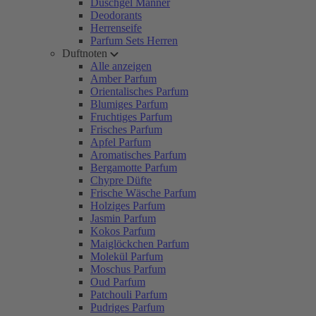
Duschgel Männer
Deodorants
Herrenseife
Parfum Sets Herren
Duftnoten
Alle anzeigen
Amber Parfum
Orientalisches Parfum
Blumiges Parfum
Fruchtiges Parfum
Frisches Parfum
Apfel Parfum
Aromatisches Parfum
Bergamotte Parfum
Chypre Düfte
Frische Wäsche Parfum
Holziges Parfum
Jasmin Parfum
Kokos Parfum
Maiglöckchen Parfum
Molekül Parfum
Moschus Parfum
Oud Parfum
Patchouli Parfum
Pudriges Parfum