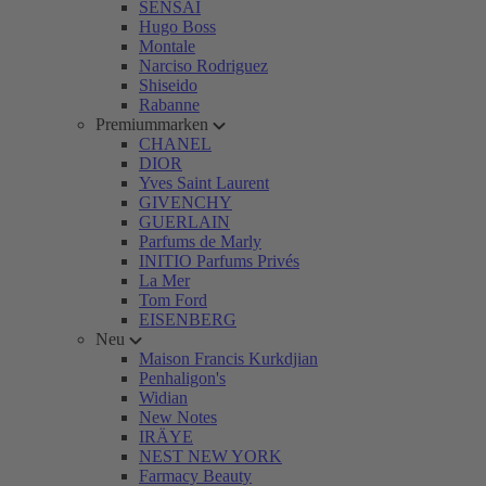
SENSAI
Hugo Boss
Montale
Narciso Rodriguez
Shiseido
Rabanne
Premiummarken
CHANEL
DIOR
Yves Saint Laurent
GIVENCHY
GUERLAIN
Parfums de Marly
INITIO Parfums Privés
La Mer
Tom Ford
EISENBERG
Neu
Maison Francis Kurkdjian
Penhaligon's
Widian
New Notes
IRÄYE
NEST NEW YORK
Farmacy Beauty