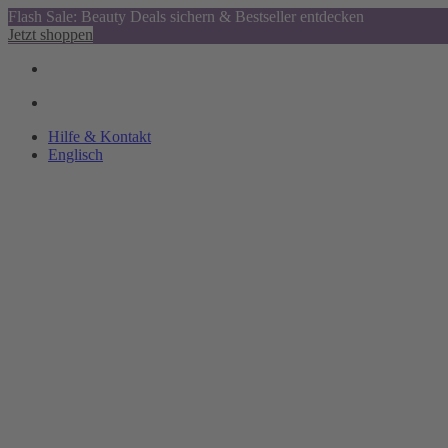
Flash Sale: Beauty Deals sichern & Bestseller entdecken
Jetzt shoppen
Hilfe & Kontakt
Englisch