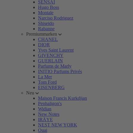
SENSAI
Hugo Boss
Montale
Narciso Rodriguez
Shiseido
Rabanne
Premiummarken
CHANEL
DIOR
Yves Saint Laurent
GIVENCHY
GUERLAIN
Parfums de Marly
INITIO Parfums Privés
La Mer
Tom Ford
EISENBERG
Neu
Maison Francis Kurkdjian
Penhaligon's
Widian
New Notes
IRÄYE
NEST NEW YORK
Ouai