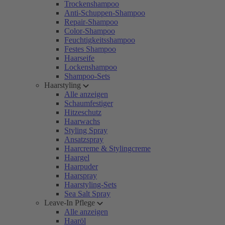
Trockenshampoo
Anti-Schuppen-Shampoo
Repair-Shampoo
Color-Shampoo
Feuchtigkeitsshampoo
Festes Shampoo
Haarseife
Lockenshampoo
Shampoo-Sets
Haarstyling
Alle anzeigen
Schaumfestiger
Hitzeschutz
Haarwachs
Styling Spray
Ansatzspray
Haarcreme & Stylingcreme
Haargel
Haarpuder
Haarspray
Haarstyling-Sets
Sea Salt Spray
Leave-In Pflege
Alle anzeigen
Haaröl