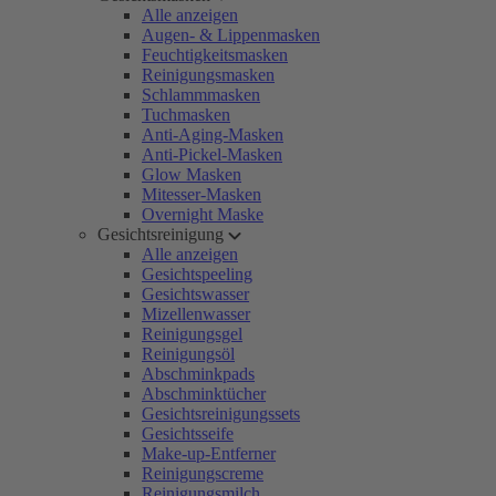
Alle anzeigen
Augen- & Lippenmasken
Feuchtigkeitsmasken
Reinigungsmasken
Schlammmasken
Tuchmasken
Anti-Aging-Masken
Anti-Pickel-Masken
Glow Masken
Mitesser-Masken
Overnight Maske
Gesichtsreinigung
Alle anzeigen
Gesichtspeeling
Gesichtswasser
Mizellenwasser
Reinigungsgel
Reinigungsöl
Abschminkpads
Abschminktücher
Gesichtsreinigungssets
Gesichtsseife
Make-up-Entferner
Reinigungscreme
Reinigungsmilch