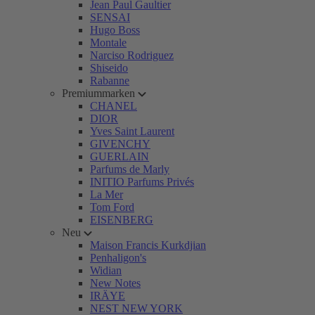
Jean Paul Gaultier
SENSAI
Hugo Boss
Montale
Narciso Rodriguez
Shiseido
Rabanne
Premiummarken
CHANEL
DIOR
Yves Saint Laurent
GIVENCHY
GUERLAIN
Parfums de Marly
INITIO Parfums Privés
La Mer
Tom Ford
EISENBERG
Neu
Maison Francis Kurkdjian
Penhaligon's
Widian
New Notes
IRÄYE
NEST NEW YORK