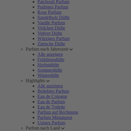
Patchouli Parfum
Pudriges Parfum
Rose Parfum
Sandelholz Düfte
Vanille Parfum
Veilchen Düfte
Vetiver Düfte
Würziges Parfum
Zitrische Düfte
Parfum nach Jahreszeit
Alle anzeigen
Frühlingsdüfte
Herbstdüfte
Sommerdüfte
Winterdüfte
Highlights
Alle anzeigen
Beliebtes Parfum
Eau de Cologne
Eau de Parfum
Eau de Toilette
Parfum auf Rechnung
Parfum Miniaturen
Unisex Parfum
Parfum nach Land