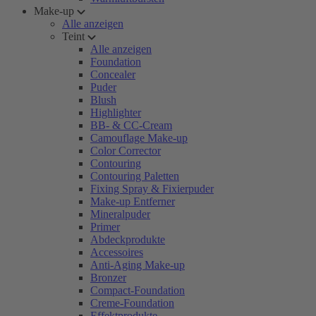
Make-up
Alle anzeigen
Teint
Alle anzeigen
Foundation
Concealer
Puder
Blush
Highlighter
BB- & CC-Cream
Camouflage Make-up
Color Corrector
Contouring
Contouring Paletten
Fixing Spray & Fixierpuder
Make-up Entferner
Mineralpuder
Primer
Abdeckprodukte
Accessoires
Anti-Aging Make-up
Bronzer
Compact-Foundation
Creme-Foundation
Effektprodukte