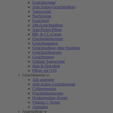
Gesichtscreme
Anti-Aging-Gesichtspflege
Tagescreme
Nachtcreme
Gesichtsöl
24h-Gesichtspflege
Anti-Pickel-Pflege
BB- & CC-Cream
Feuchtigkeitscreme
Gesichtsmasken
Gesichtspflege ohne Parabene
Gesichtspflegesets
Gesichtsspray
Getönte Tagescreme
Hals & Dekolleté
Pflege mit Q10
Gesichtsserum
Alle anzeigen
Anti-Aging-Gesichtsserum
Collagenserum
Feuchtigkeitsserum
Hyaluronsäure-Serum
Vitamin C Serum
Ampullen
Augenpflege