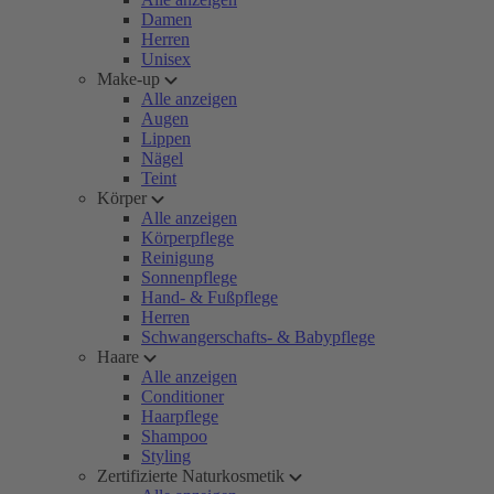
Damen
Herren
Unisex
Make-up
Alle anzeigen
Augen
Lippen
Nägel
Teint
Körper
Alle anzeigen
Körperpflege
Reinigung
Sonnenpflege
Hand- & Fußpflege
Herren
Schwangerschafts- & Babypflege
Haare
Alle anzeigen
Conditioner
Haarpflege
Shampoo
Styling
Zertifizierte Naturkosmetik