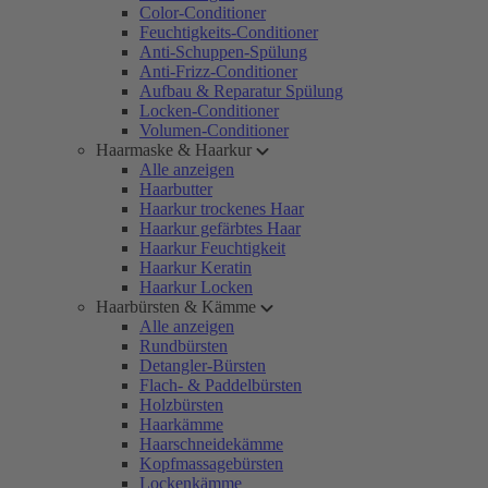
Color-Conditioner
Feuchtigkeits-Conditioner
Anti-Schuppen-Spülung
Anti-Frizz-Conditioner
Aufbau & Reparatur Spülung
Locken-Conditioner
Volumen-Conditioner
Haarmaske & Haarkur
Alle anzeigen
Haarbutter
Haarkur trockenes Haar
Haarkur gefärbtes Haar
Haarkur Feuchtigkeit
Haarkur Keratin
Haarkur Locken
Haarbürsten & Kämme
Alle anzeigen
Rundbürsten
Detangler-Bürsten
Flach- & Paddelbürsten
Holzbürsten
Haarkämme
Haarschneidekämme
Kopfmassagebürsten
Lockenkämme