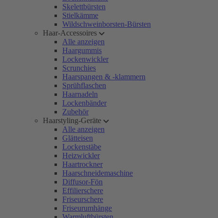
Skelettbürsten
Stielkämme
Wildschweinborsten-Bürsten
Haar-Accessoires
Alle anzeigen
Haargummis
Lockenwickler
Scrunchies
Haarspangen & -klammern
Sprühflaschen
Haarnadeln
Lockenbänder
Zubehör
Haarstyling-Geräte
Alle anzeigen
Glätteisen
Lockenstäbe
Heizwickler
Haartrockner
Haarschneidemaschine
Diffusor-Fön
Effilierschere
Friseurschere
Friseurumhänge
Warmluftbürsten