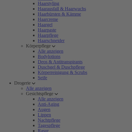
Haarstyling
Haarausfall & Haarwuchs
Haarbürsten & Kämme
Haarcreme
Haargel
Haarpaste
Haarpflege
Haarschneider
Körperpflege
Alle anzeigen
Bodylotions
Deos & Antitranspirants
Duschgel & Duschpflege
Körperreinigung & Scrubs
Seife
Drogerie
Alle anzeigen
Gesichtspflege
Alle anzeigen
Anti-Aging
Augen
Lippen
Nachtpflege
Tagespflege
Rasur