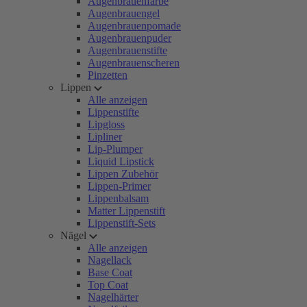
Augenbrauenfarbe
Augenbrauengel
Augenbrauenpomade
Augenbrauenpuder
Augenbrauenstifte
Augenbrauenscheren
Pinzetten
Lippen
Alle anzeigen
Lippenstifte
Lipgloss
Lipliner
Lip-Plumper
Liquid Lipstick
Lippen Zubehör
Lippen-Primer
Lippenbalsam
Matter Lippenstift
Lippenstift-Sets
Nägel
Alle anzeigen
Nagellack
Base Coat
Top Coat
Nagelhärter