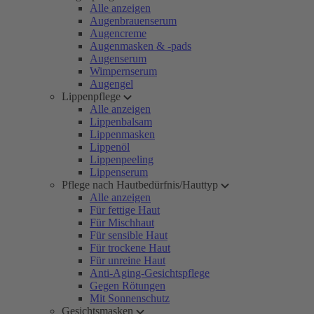
Alle anzeigen
Augenbrauenserum
Augencreme
Augenmasken & -pads
Augenserum
Wimpernserum
Augengel
Lippenpflege
Alle anzeigen
Lippenbalsam
Lippenmasken
Lippenöl
Lippenpeeling
Lippenserum
Pflege nach Hautbedürfnis/Hauttyp
Alle anzeigen
Für fettige Haut
Für Mischhaut
Für sensible Haut
Für trockene Haut
Für unreine Haut
Anti-Aging-Gesichtspflege
Gegen Rötungen
Mit Sonnenschutz
Gesichtsmasken