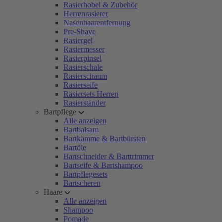
Rasierhobel & Zubehör
Herrenrasierer
Nasenhaarentfernung
Pre-Shave
Rasiergel
Rasiermesser
Rasierpinsel
Rasierschale
Rasierschaum
Rasierseife
Rasiersets Herren
Rasierständer
Bartpflege
Alle anzeigen
Bartbalsam
Bartkämme & Bartbürsten
Bartöle
Bartschneider & Barttrimmer
Bartseife & Bartshampoo
Bartpflegesets
Bartscheren
Haare
Alle anzeigen
Shampoo
Pomade