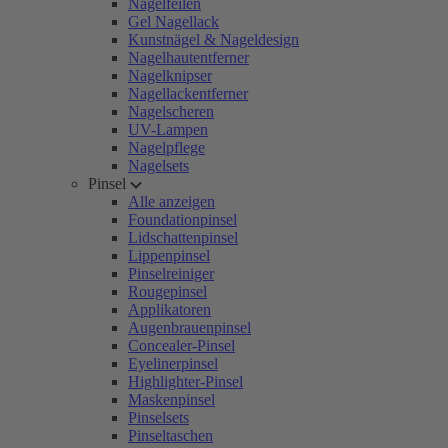
Nagelfeilen
Gel Nagellack
Kunstnägel & Nageldesign
Nagelhautentferner
Nagelknipser
Nagellackentferner
Nagelscheren
UV-Lampen
Nagelpflege
Nagelsets
Pinsel
Alle anzeigen
Foundationpinsel
Lidschattenpinsel
Lippenpinsel
Pinselreiniger
Rougepinsel
Applikatoren
Augenbrauenpinsel
Concealer-Pinsel
Eyelinerpinsel
Highlighter-Pinsel
Maskenpinsel
Pinselsets
Pinseltaschen