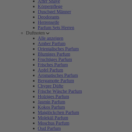
After Shave
Körperpflege
Duschgel Männer
Deodorants
Herrenseife
Parfum Sets Herren
Duftnoten
Alle anzeigen
Amber Parfum
Orientalisches Parfum
Blumiges Parfum
Fruchtiges Parfum
Frisches Parfum
Apfel Parfum
Aromatisches Parfum
Bergamotte Parfum
Chypre Düfte
Frische Wäsche Parfum
Holziges Parfum
Jasmin Parfum
Kokos Parfum
Maiglöckchen Parfum
Molekül Parfum
Moschus Parfum
Oud Parfum