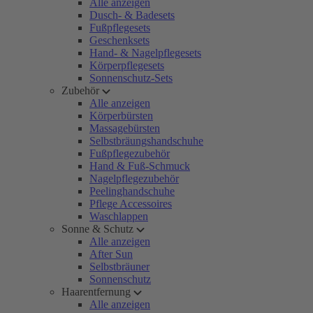
Alle anzeigen
Dusch- & Badesets
Fußpflegesets
Geschenksets
Hand- & Nagelpflegesets
Körperpflegesets
Sonnenschutz-Sets
Zubehör
Alle anzeigen
Körperbürsten
Massagebürsten
Selbstbräungshandschuhe
Fußpflegezubehör
Hand & Fuß-Schmuck
Nagelpflegezubehör
Peelinghandschuhe
Pflege Accessoires
Waschlappen
Sonne & Schutz
Alle anzeigen
After Sun
Selbstbräuner
Sonnenschutz
Haarentfernung
Alle anzeigen