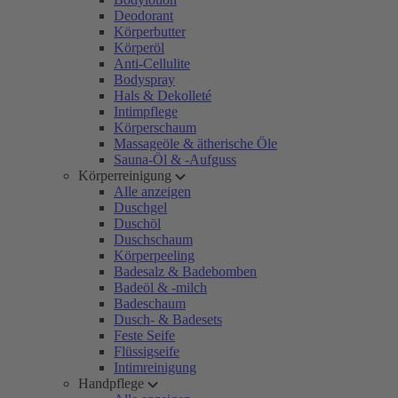
Deodorant
Körperbutter
Körperöl
Anti-Cellulite
Bodyspray
Hals & Dekolleté
Intimpflege
Körperschaum
Massageöle & ätherische Öle
Sauna-Öl & -Aufguss
Körperreinigung
Alle anzeigen
Duschgel
Duschöl
Duschschaum
Körperpeeling
Badesalz & Badebomben
Badeöl & -milch
Badeschaum
Dusch- & Badesets
Feste Seife
Flüssigseife
Intimreinigung
Handpflege