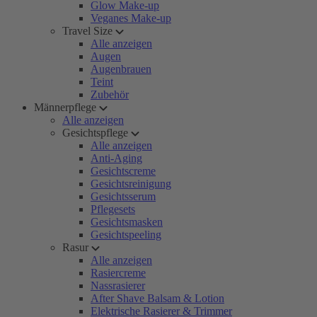
Glow Make-up
Veganes Make-up
Travel Size
Alle anzeigen
Augen
Augenbrauen
Teint
Zubehör
Männerpflege
Alle anzeigen
Gesichtspflege
Alle anzeigen
Anti-Aging
Gesichtscreme
Gesichtsreinigung
Gesichtsserum
Pflegesets
Gesichtsmasken
Gesichtspeeling
Rasur
Alle anzeigen
Rasiercreme
Nassrasierer
After Shave Balsam & Lotion
Elektrische Rasierer & Trimmer