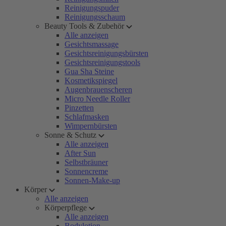
Reinigungspuder
Reinigungsschaum
Beauty Tools & Zubehör
Alle anzeigen
Gesichtsmassage
Gesichtsreinigungsbürsten
Gesichtsreinigungstools
Gua Sha Steine
Kosmetikspiegel
Augenbrauenscheren
Micro Needle Roller
Pinzetten
Schlafmasken
Wimpernbürsten
Sonne & Schutz
Alle anzeigen
After Sun
Selbstbräuner
Sonnencreme
Sonnen-Make-up
Körper
Alle anzeigen
Körperpflege
Alle anzeigen
Bodylotion