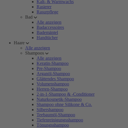
Kalt- & Warmwachs
Rasierer
Rasurpflege
Bad
Alle anzeigen
Badaccessoires
Bademäntel
Handtücher
Haare
Alle anzeigen
Shampoos
Alle anzeigen
Keratin-Shampoo
Pre-Shampoo
Arganöl-Shampoo
Glättendes Shampoo
Volumenshampoo
Herren-Shampoo
2-in-1-Shampoo & -Conditioner
Naturkosmetik-Shampoo
Shampoo ohne Silikone & Co.
Silbershampoo
Teebaumöl-Shampoo
Tiefenreinigungsshampoo
Tönungsshampoo