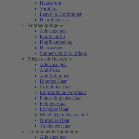
Haarserum
Sprühkur
Leave-in Conditioner
Haarpflegesets
Kopfhautpflege
Alle anzeigen
Kopfhaut-Öl
Kopfhautpeeling
Haarwasser
Sonnenschutz & -pflege
Pflege nach Haartyp
Alle anzeigen
Anti-Frizz
Anti-Schuppen
Blondes Haar
Coloriertes Haar
Empfindliche Kopfhaut
Feines & glattes Haar
Fettiges Haar
Lockiges Haar
Mittel gegen Haarausfall
Normales Haar
Trockenes Haar
Conditioner & Spülung
Alle anzeigen