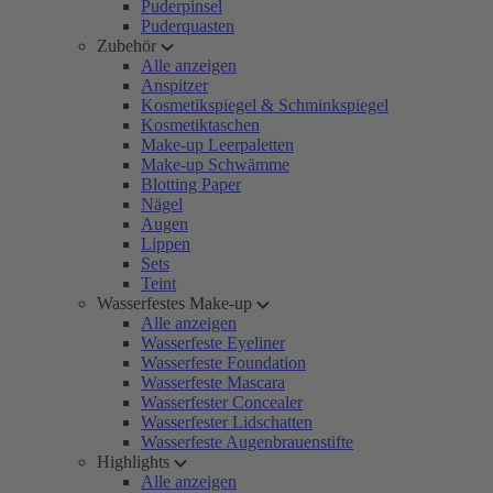
Puderpinsel
Puderquasten
Zubehör
Alle anzeigen
Anspitzer
Kosmetikspiegel & Schminkspiegel
Kosmetiktaschen
Make-up Leerpaletten
Make-up Schwämme
Blotting Paper
Nägel
Augen
Lippen
Sets
Teint
Wasserfestes Make-up
Alle anzeigen
Wasserfeste Eyeliner
Wasserfeste Foundation
Wasserfeste Mascara
Wasserfester Concealer
Wasserfester Lidschatten
Wasserfeste Augenbrauenstifte
Highlights
Alle anzeigen