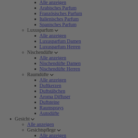
Alle anzeigen
Arabisches Parfum
Französisches Parfum
Italienisches Parfum
Spanisches Parfum
Luxusparfum
Alle anzeigen
Luxusparfum Damen
Luxusparfum Herren
Nischendüfte
Alle anzeigen
Nischendüfte Damen
Nischendüfte Herren
Raumdüfte
Alle anzeigen
Duftkerzen
Duftstäbchen
Aroma Diffuser
Duftsteine
Raumsprays
Autodüfte
Gesicht
Alle anzeigen
Gesichtspflege
Alle anzeigen