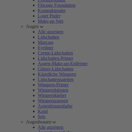
Flüssige Foundation
Kompaktpuder
Loser Puder
Make-up Sets
Augen
Alle anzeigen
Lidschatten
Mascara
Eyeliner
Creme-Lidschatten
Lidschatten-Primer
Augen-Make-up-Entferner
Glitzer-Lidschatten
Künstliche Wimpern
Lidschattenpaletten
Wimpern-Primer
Wimpernbürsten
Wimpernkleber
Wimpernzangen
Augenbrauenfarbe
Kajal
Sets
Augenbrauen
Alle anzeigen