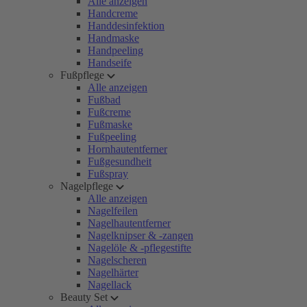
Alle anzeigen
Handcreme
Handdesinfektion
Handmaske
Handpeeling
Handseife
Fußpflege
Alle anzeigen
Fußbad
Fußcreme
Fußmaske
Fußpeeling
Hornhautentferner
Fußgesundheit
Fußspray
Nagelpflege
Alle anzeigen
Nagelfeilen
Nagelhautentferner
Nagelknipser & -zangen
Nagelöle & -pflegestifte
Nagelscheren
Nagelhärter
Nagellack
Beauty Set