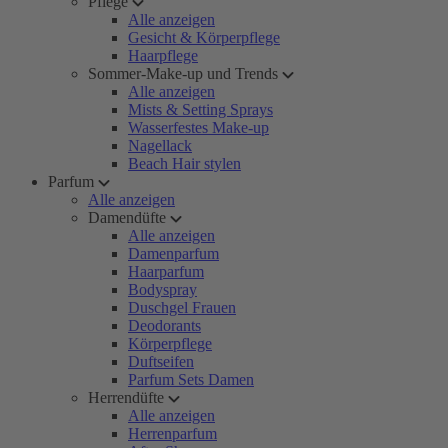
Pflege
Alle anzeigen
Gesicht & Körperpflege
Haarpflege
Sommer-Make-up und Trends
Alle anzeigen
Mists & Setting Sprays
Wasserfestes Make-up
Nagellack
Beach Hair stylen
Parfum
Alle anzeigen
Damendüfte
Alle anzeigen
Damenparfum
Haarparfum
Bodyspray
Duschgel Frauen
Deodorants
Körperpflege
Duftseifen
Parfum Sets Damen
Herrendüfte
Alle anzeigen
Herrenparfum