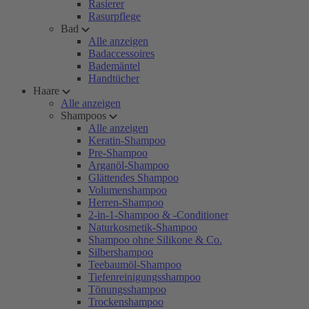
Rasierer
Rasurpflege
Bad
Alle anzeigen
Badaccessoires
Bademäntel
Handtücher
Haare
Alle anzeigen
Shampoos
Alle anzeigen
Keratin-Shampoo
Pre-Shampoo
Arganöl-Shampoo
Glättendes Shampoo
Volumenshampoo
Herren-Shampoo
2-in-1-Shampoo & -Conditioner
Naturkosmetik-Shampoo
Shampoo ohne Silikone & Co.
Silbershampoo
Teebaumöl-Shampoo
Tiefenreinigungsshampoo
Tönungsshampoo
Trockenshampoo