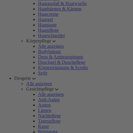
Haarausfall & Haarwuchs
Haarbürsten & Kämme
Haarcreme
Haargel
Haarpaste
Haarpflege
Haarschneider
Körperpflege
Alle anzeigen
Bodylotions
Deos & Antitranspirants
Duschgel & Duschpflege
Körperreinigung & Scrubs
Seife
Drogerie
Alle anzeigen
Gesichtspflege
Alle anzeigen
Anti-Aging
Augen
Lippen
Nachtpflege
Tagespflege
Rasur
Reinigung