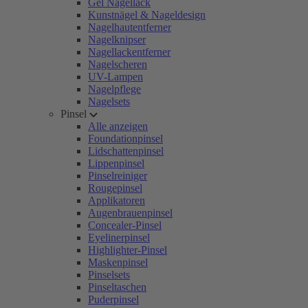
Gel Nagellack
Kunstnägel & Nageldesign
Nagelhautentferner
Nagelknipser
Nagellackentferner
Nagelscheren
UV-Lampen
Nagelpflege
Nagelsets
Pinsel
Alle anzeigen
Foundationpinsel
Lidschattenpinsel
Lippenpinsel
Pinselreiniger
Rougepinsel
Applikatoren
Augenbrauenpinsel
Concealer-Pinsel
Eyelinerpinsel
Highlighter-Pinsel
Maskenpinsel
Pinselsets
Pinseltaschen
Puderpinsel