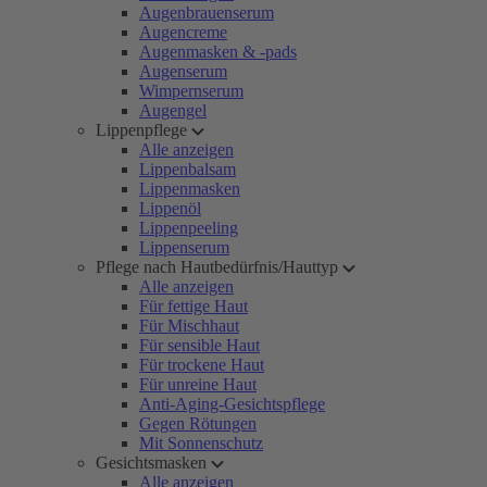
Augenbrauenserum
Augencreme
Augenmasken & -pads
Augenserum
Wimpernserum
Augengel
Lippenpflege
Alle anzeigen
Lippenbalsam
Lippenmasken
Lippenöl
Lippenpeeling
Lippenserum
Pflege nach Hautbedürfnis/Hauttyp
Alle anzeigen
Für fettige Haut
Für Mischhaut
Für sensible Haut
Für trockene Haut
Für unreine Haut
Anti-Aging-Gesichtspflege
Gegen Rötungen
Mit Sonnenschutz
Gesichtsmasken
Alle anzeigen