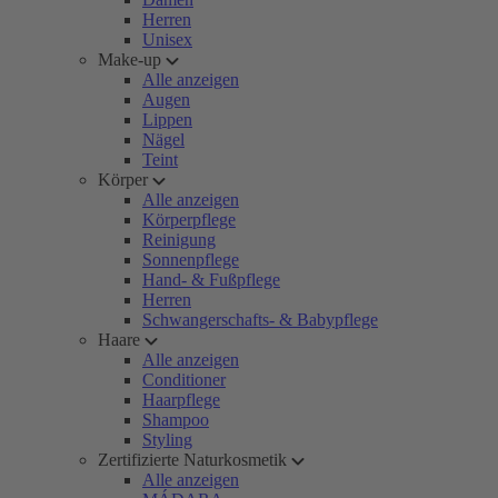
Herren
Unisex
Make-up
Alle anzeigen
Augen
Lippen
Nägel
Teint
Körper
Alle anzeigen
Körperpflege
Reinigung
Sonnenpflege
Hand- & Fußpflege
Herren
Schwangerschafts- & Babypflege
Haare
Alle anzeigen
Conditioner
Haarpflege
Shampoo
Styling
Zertifizierte Naturkosmetik
Alle anzeigen