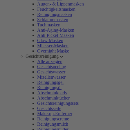
Augen- & Lippenmasken
Feuchtigkeitsmasken
Reinigungsmasken
Schlammmasken
Tuchmasken
Anti-Aging-Masken
Anti-Pickel-Masken
Glow Masken
Mitesser-Masken
Overnight Maske
Gesichtsreinigung
Alle anzeigen
Gesichtspeeling
Gesichtswasser
Mizellenwasser
Reinigungsgel
Reinigungsöl
Abschminkpads
Abschminktücher
Gesichtsreinigungssets
Gesichtsseife
Make-up-Entferner
Reinigungscreme
Reinigungsmilch
Reinigungspuder