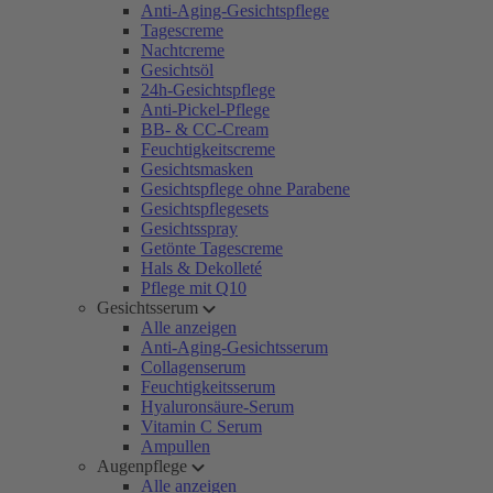
Anti-Aging-Gesichtspflege
Tagescreme
Nachtcreme
Gesichtsöl
24h-Gesichtspflege
Anti-Pickel-Pflege
BB- & CC-Cream
Feuchtigkeitscreme
Gesichtsmasken
Gesichtspflege ohne Parabene
Gesichtspflegesets
Gesichtsspray
Getönte Tagescreme
Hals & Dekolleté
Pflege mit Q10
Gesichtsserum
Alle anzeigen
Anti-Aging-Gesichtsserum
Collagenserum
Feuchtigkeitsserum
Hyaluronsäure-Serum
Vitamin C Serum
Ampullen
Augenpflege
Alle anzeigen