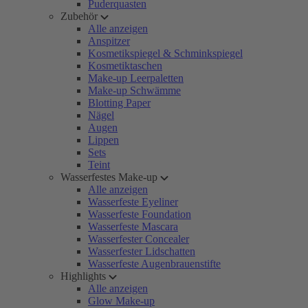
Puderquasten
Zubehör
Alle anzeigen
Anspitzer
Kosmetikspiegel & Schminkspiegel
Kosmetiktaschen
Make-up Leerpaletten
Make-up Schwämme
Blotting Paper
Nägel
Augen
Lippen
Sets
Teint
Wasserfestes Make-up
Alle anzeigen
Wasserfeste Eyeliner
Wasserfeste Foundation
Wasserfeste Mascara
Wasserfester Concealer
Wasserfester Lidschatten
Wasserfeste Augenbrauenstifte
Highlights
Alle anzeigen
Glow Make-up