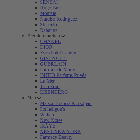
SENSAI
Hugo Boss
Montale
Narciso Rodriguez
Shiseido
Rabanne
Premiummarken
CHANEL
DIOR
Yves Saint Laurent
GIVENCHY
GUERLAIN
Parfums de Marly
INITIO Parfums Privés
La Mer
Tom Ford
EISENBERG
Neu
Maison Francis Kurkdjian
Penhaligon's
Widian
New Notes
IRÄYE
NEST NEW YORK
Farmacy Beauty