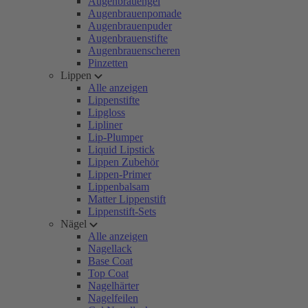
Augenbrauengel
Augenbrauenpomade
Augenbrauenpuder
Augenbrauenstifte
Augenbrauenscheren
Pinzetten
Lippen
Alle anzeigen
Lippenstifte
Lipgloss
Lipliner
Lip-Plumper
Liquid Lipstick
Lippen Zubehör
Lippen-Primer
Lippenbalsam
Matter Lippenstift
Lippenstift-Sets
Nägel
Alle anzeigen
Nagellack
Base Coat
Top Coat
Nagelhärter
Nagelfeilen