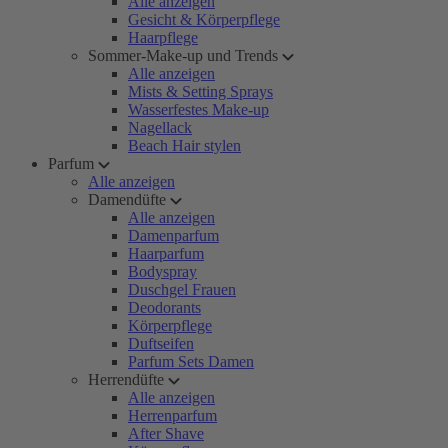
Alle anzeigen
Gesicht & Körperpflege
Haarpflege
Sommer-Make-up und Trends
Alle anzeigen
Mists & Setting Sprays
Wasserfestes Make-up
Nagellack
Beach Hair stylen
Parfum
Alle anzeigen
Damendüfte
Alle anzeigen
Damenparfum
Haarparfum
Bodyspray
Duschgel Frauen
Deodorants
Körperpflege
Duftseifen
Parfum Sets Damen
Herrendüfte
Alle anzeigen
Herrenparfum
After Shave