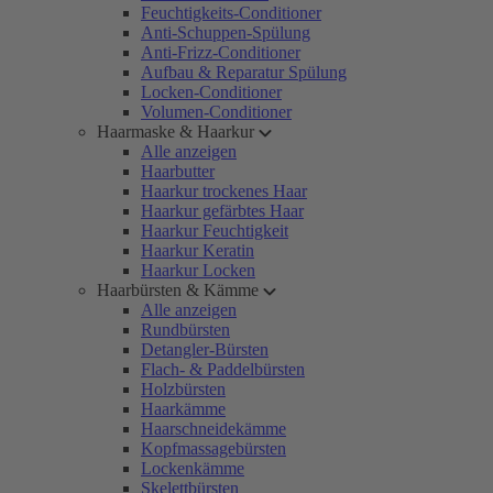
Feuchtigkeits-Conditioner
Anti-Schuppen-Spülung
Anti-Frizz-Conditioner
Aufbau & Reparatur Spülung
Locken-Conditioner
Volumen-Conditioner
Haarmaske & Haarkur
Alle anzeigen
Haarbutter
Haarkur trockenes Haar
Haarkur gefärbtes Haar
Haarkur Feuchtigkeit
Haarkur Keratin
Haarkur Locken
Haarbürsten & Kämme
Alle anzeigen
Rundbürsten
Detangler-Bürsten
Flach- & Paddelbürsten
Holzbürsten
Haarkämme
Haarschneidekämme
Kopfmassagebürsten
Lockenkämme
Skelettbürsten