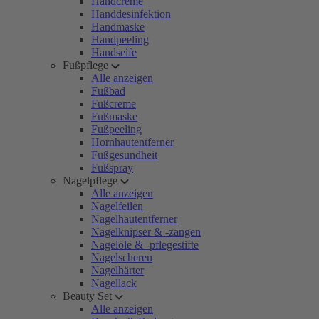
Handcreme
Handdesinfektion
Handmaske
Handpeeling
Handseife
Fußpflege
Alle anzeigen
Fußbad
Fußcreme
Fußmaske
Fußpeeling
Hornhautentferner
Fußgesundheit
Fußspray
Nagelpflege
Alle anzeigen
Nagelfeilen
Nagelhautentferner
Nagelknipser & -zangen
Nagelöle & -pflegestifte
Nagelscheren
Nagelhärter
Nagellack
Beauty Set
Alle anzeigen