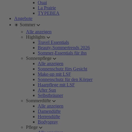
Ouai
La Prairie
TYPEBEA
Angebote
☀️ Sommer
Alle anzeigen
Highlights
Travel Essentials
Beauty-Sommertrends 2026
Sommer-Essentials für ihn
Sonnenpflege
Alle anzeigen
Sonnenschutz fürs Gesicht
Make-up mit LSF
Sonnenschutz für den Körper
Haarpflege mit LSF
After Sun
Selbstbräuner
Sommerdüfte
Alle anzeigen
Damendüfte
Herrendüfte
Bodyspray
Pflege