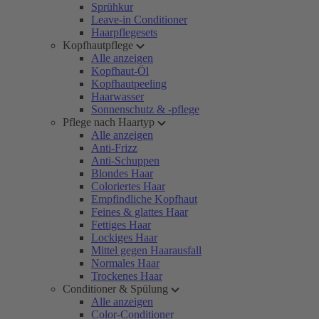
Sprühkur
Leave-in Conditioner
Haarpflegesets
Kopfhautpflege
Alle anzeigen
Kopfhaut-Öl
Kopfhautpeeling
Haarwasser
Sonnenschutz & -pflege
Pflege nach Haartyp
Alle anzeigen
Anti-Frizz
Anti-Schuppen
Blondes Haar
Coloriertes Haar
Empfindliche Kopfhaut
Feines & glattes Haar
Fettiges Haar
Lockiges Haar
Mittel gegen Haarausfall
Normales Haar
Trockenes Haar
Conditioner & Spülung
Alle anzeigen
Color-Conditioner