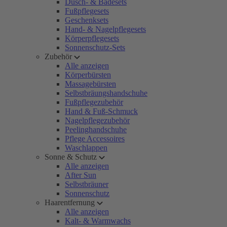
Dusch- & Badesets
Fußpflegesets
Geschenksets
Hand- & Nagelpflegesets
Körperpflegesets
Sonnenschutz-Sets
Zubehör
Alle anzeigen
Körperbürsten
Massagebürsten
Selbstbräungshandschuhe
Fußpflegezubehör
Hand & Fuß-Schmuck
Nagelpflegezubehör
Peelinghandschuhe
Pflege Accessoires
Waschlappen
Sonne & Schutz
Alle anzeigen
After Sun
Selbstbräuner
Sonnenschutz
Haarentfernung
Alle anzeigen
Kalt- & Warmwachs