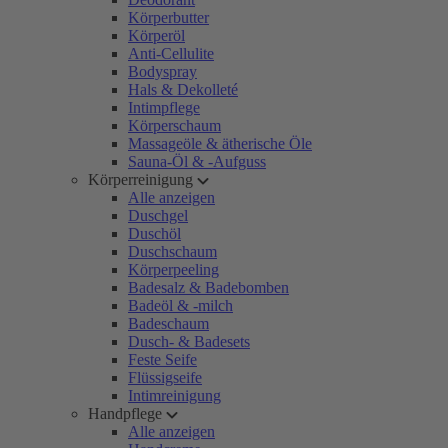
Körperbutter
Körperöl
Anti-Cellulite
Bodyspray
Hals & Dekolleté
Intimpflege
Körperschaum
Massageöle & ätherische Öle
Sauna-Öl & -Aufguss
Körperreinigung
Alle anzeigen
Duschgel
Duschöl
Duschschaum
Körperpeeling
Badesalz & Badebomben
Badeöl & -milch
Badeschaum
Dusch- & Badesets
Feste Seife
Flüssigseife
Intimreinigung
Handpflege
Alle anzeigen