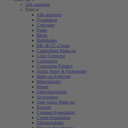
Alle anzeigen
Teint
Alle anzeigen
Foundation
Concealer
Puder
Blush
Highlighter
BB- & CC-Cream
Camouflage Make-up
Color Corrector
Contouring
Contouring Paletten
Fixing Spray & Fixierpuder
Make-up Entferner
Mineralpuder
Primer
Abdeckprodukte
Accessoires
Anti-Aging Make-up
Bronzer
Compact-Foundation
Creme-Foundation
Effektprodukte
Flüssige Foundation