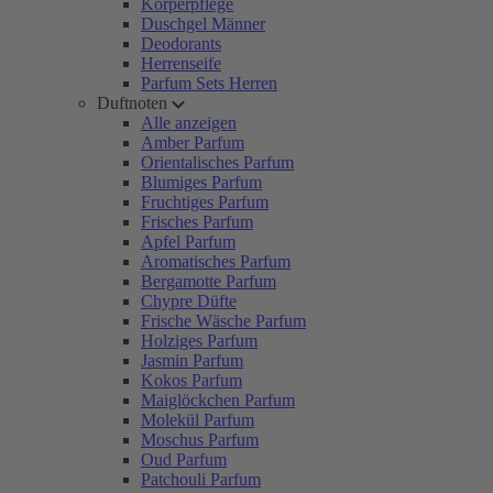
Körperpflege
Duschgel Männer
Deodorants
Herrenseife
Parfum Sets Herren
Duftnoten
Alle anzeigen
Amber Parfum
Orientalisches Parfum
Blumiges Parfum
Fruchtiges Parfum
Frisches Parfum
Apfel Parfum
Aromatisches Parfum
Bergamotte Parfum
Chypre Düfte
Frische Wäsche Parfum
Holziges Parfum
Jasmin Parfum
Kokos Parfum
Maiglöckchen Parfum
Molekül Parfum
Moschus Parfum
Oud Parfum
Patchouli Parfum