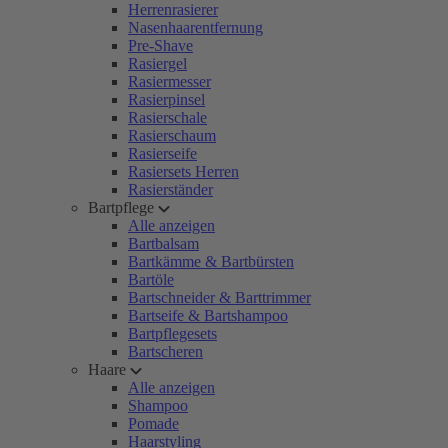
Herrenrasierer
Nasenhaarentfernung
Pre-Shave
Rasiergel
Rasiermesser
Rasierpinsel
Rasierschale
Rasierschaum
Rasierseife
Rasiersets Herren
Rasierständer
Bartpflege
Alle anzeigen
Bartbalsam
Bartkämme & Bartbürsten
Bartöle
Bartschneider & Barttrimmer
Bartseife & Bartshampoo
Bartpflegesets
Bartscheren
Haare
Alle anzeigen
Shampoo
Pomade
Haarstyling