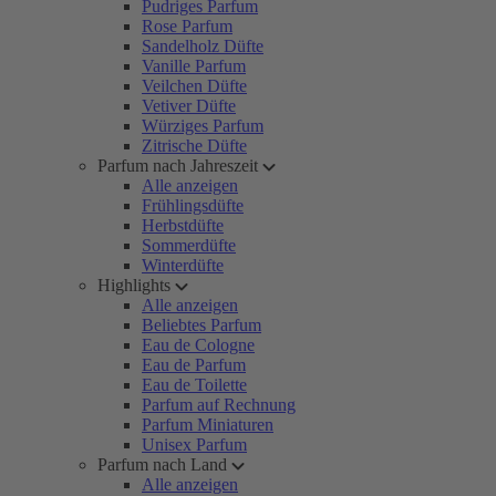
Pudriges Parfum
Rose Parfum
Sandelholz Düfte
Vanille Parfum
Veilchen Düfte
Vetiver Düfte
Würziges Parfum
Zitrische Düfte
Parfum nach Jahreszeit
Alle anzeigen
Frühlingsdüfte
Herbstdüfte
Sommerdüfte
Winterdüfte
Highlights
Alle anzeigen
Beliebtes Parfum
Eau de Cologne
Eau de Parfum
Eau de Toilette
Parfum auf Rechnung
Parfum Miniaturen
Unisex Parfum
Parfum nach Land
Alle anzeigen