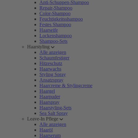
Anti-Schuppen-Shampoo
Repair-Shampoo
Color-Shampoo
Feuchtigkeitsshampoo
Festes Shampoo
Haarseife
Lockenshampoo
Shampoo-Sets
Haarstyling
Alle anzeigen
Schaumfestiger
Hitzeschutz
Haarwachs
Styling Spray
Ansatzspray
Haarcreme & Stylingcreme
Haargel
Haarpuder
Haarspray
Haarstyling-Sets
Sea Salt Spray
Leave-In Pflege
Alle anzeigen
Haaröl
Haarserum