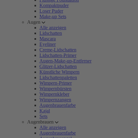
Kompaktpuder
Loser Puder
Make-up Sets
Augen
Alle anzeigen
Lidschatten
Mascara
Eyeliner
Creme-Lidschatten
Lidschatten-Primer
Augen-Make-up-Entferner
Glitzer-Lidschatten
Künstliche Wimpern
Lidschattenpaletten
Wimpern-Primer
Wimpernbürsten
Wimpernkleber
Wimpernzangen
Augenbrauenfarbe
Kajal
Sets
Augenbrauen
Alle anzeigen
Augenbrauenfarbe