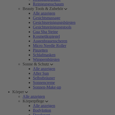
Reinigungsschaum
Beauty Tools & Zubehör
Alle anzeigen
Gesichtsmassage
Gesichtsreinigungsbürsten
Gesichtsreinigungstools
Gua Sha Steine
Kosmetikspiegel
Augenbrauenscheren
Micro Needle Roller
Pinzetten
Schlafmasken
Wimpernbürsten
Sonne & Schutz
Alle anzeigen
After Sun
Selbstbräuner
Sonnencreme
Sonnen-Make-up
Körper
Alle anzeigen
Körperpflege
Alle anzeigen
Bodylotion
Deodorant