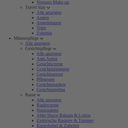
Veganes Make-up
Travel Size
Alle anzeigen
Augen
Augenbrauen
Teint
Zubehör
Männerpflege
Alle anzeigen
Gesichtspflege
Alle anzeigen
Anti-Aging
Gesichtscreme
Gesichtsreinigung
Gesichtsserum
Pflegesets
Gesichtsmasken
Gesichtspeeling
Rasur
Alle anzeigen
Rasiercreme
Nassrasierer
After Shave Balsam & Lotion
Elektrische Rasierer & Trimmer
Rasierhobel & Zubehör