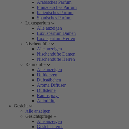
Arabisches Parfum
Französisches Parfum
Italienisches Parfum
Spanisches Parfum
Luxusparfum
Alle anzeigen
Luxusparfum Damen
Luxusparfum Herren
Nischendüfte
Alle anzeigen
Nischendüfte Damen
Nischendüfte Herren
Raumdüfte
Alle anzeigen
Duftkerzen
Duftstäbchen
Aroma Diffuser
Duftsteine
Raumsprays
Autodüfte
Gesicht
Alle anzeigen
Gesichtspflege
Alle anzeigen
Gesichtscreme