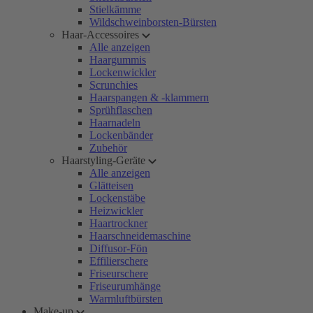
Stielkämme
Wildschweinborsten-Bürsten
Haar-Accessoires
Alle anzeigen
Haargummis
Lockenwickler
Scrunchies
Haarspangen & -klammern
Sprühflaschen
Haarnadeln
Lockenbänder
Zubehör
Haarstyling-Geräte
Alle anzeigen
Glätteisen
Lockenstäbe
Heizwickler
Haartrockner
Haarschneidemaschine
Diffusor-Fön
Effilierschere
Friseurschere
Friseurumhänge
Warmluftbürsten
Make-up