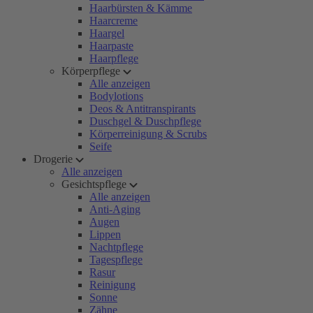
Haarbürsten & Kämme
Haarcreme
Haargel
Haarpaste
Haarpflege
Körperpflege
Alle anzeigen
Bodylotions
Deos & Antitranspirants
Duschgel & Duschpflege
Körperreinigung & Scrubs
Seife
Drogerie
Alle anzeigen
Gesichtspflege
Alle anzeigen
Anti-Aging
Augen
Lippen
Nachtpflege
Tagespflege
Rasur
Reinigung
Sonne
Zähne