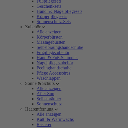
Fußpflegesets
Geschenksets
Hand- & Nagelpflegesets
Körperpflegesets
Sonnenschutz-Sets
Zubehör
Alle anzeigen
Körperbürsten
Massagebürsten
Selbstbräungshandschuhe
Fußpflegezubehör
Hand & Fuß-Schmuck
Nagelpflegezubehör
Peelinghandschuhe
Pflege Accessoires
Waschlappen
Sonne & Schutz
Alle anzeigen
After Sun
Selbstbräuner
Sonnenschutz
Haarentfernung
Alle anzeigen
Kalt- & Warmwachs
Rasierer