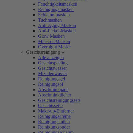
Feuchtigkeitsmasken
Reinigungsmasken
Schlammmasken
Tuchmasken
Anti-Aging-Masken
Anti-Pickel-Masken
Glow Masken
Mitesser-Masken
Overnight Maske
Gesichtsreinigung
Alle anzeigen
Gesichtspeeling
Gesichtswasser
Mizellenwasser
Reinigungsgel
Reinigungsöl
Abschminkpads
Abschminktücher
Gesichtsreinigungssets
Gesichtsseife
Make-up-Entferner
Reinigungscreme
Reinigungsmilch
Reinigungspuder
Reinigungsschaum