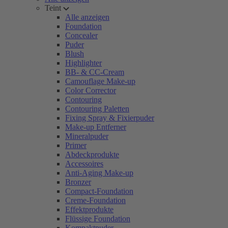
Teint
Alle anzeigen
Foundation
Concealer
Puder
Blush
Highlighter
BB- & CC-Cream
Camouflage Make-up
Color Corrector
Contouring
Contouring Paletten
Fixing Spray & Fixierpuder
Make-up Entferner
Mineralpuder
Primer
Abdeckprodukte
Accessoires
Anti-Aging Make-up
Bronzer
Compact-Foundation
Creme-Foundation
Effektprodukte
Flüssige Foundation
Kompaktpuder