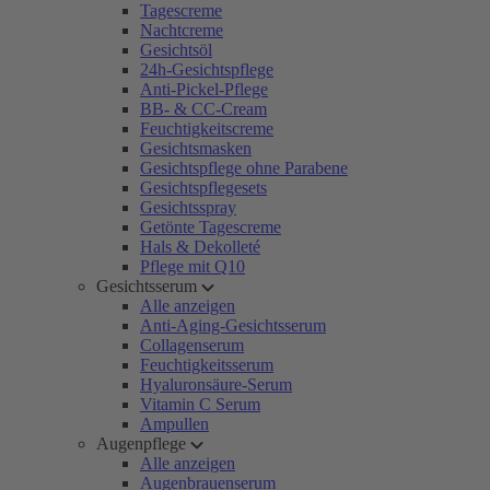
Tagescreme
Nachtcreme
Gesichtsöl
24h-Gesichtspflege
Anti-Pickel-Pflege
BB- & CC-Cream
Feuchtigkeitscreme
Gesichtsmasken
Gesichtspflege ohne Parabene
Gesichtspflegesets
Gesichtsspray
Getönte Tagescreme
Hals & Dekolleté
Pflege mit Q10
Gesichtsserum
Alle anzeigen
Anti-Aging-Gesichtsserum
Collagenserum
Feuchtigkeitsserum
Hyaluronsäure-Serum
Vitamin C Serum
Ampullen
Augenpflege
Alle anzeigen
Augenbrauenserum