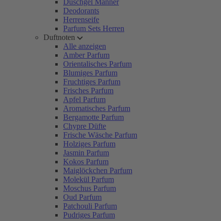
Duschgel Männer
Deodorants
Herrenseife
Parfum Sets Herren
Duftnoten
Alle anzeigen
Amber Parfum
Orientalisches Parfum
Blumiges Parfum
Fruchtiges Parfum
Frisches Parfum
Apfel Parfum
Aromatisches Parfum
Bergamotte Parfum
Chypre Düfte
Frische Wäsche Parfum
Holziges Parfum
Jasmin Parfum
Kokos Parfum
Maiglöckchen Parfum
Molekül Parfum
Moschus Parfum
Oud Parfum
Patchouli Parfum
Pudriges Parfum