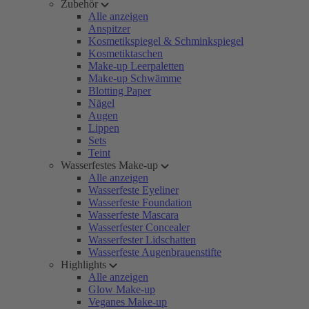
Zubehör
Alle anzeigen
Anspitzer
Kosmetikspiegel & Schminkspiegel
Kosmetiktaschen
Make-up Leerpaletten
Make-up Schwämme
Blotting Paper
Nägel
Augen
Lippen
Sets
Teint
Wasserfestes Make-up
Alle anzeigen
Wasserfeste Eyeliner
Wasserfeste Foundation
Wasserfeste Mascara
Wasserfester Concealer
Wasserfester Lidschatten
Wasserfeste Augenbrauenstifte
Highlights
Alle anzeigen
Glow Make-up
Veganes Make-up