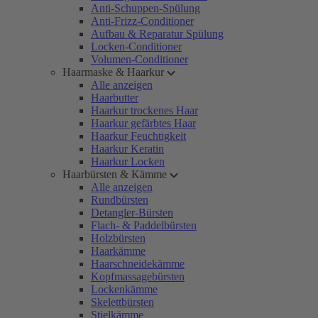
Anti-Schuppen-Spülung
Anti-Frizz-Conditioner
Aufbau & Reparatur Spülung
Locken-Conditioner
Volumen-Conditioner
Haarmaske & Haarkur
Alle anzeigen
Haarbutter
Haarkur trockenes Haar
Haarkur gefärbtes Haar
Haarkur Feuchtigkeit
Haarkur Keratin
Haarkur Locken
Haarbürsten & Kämme
Alle anzeigen
Rundbürsten
Detangler-Bürsten
Flach- & Paddelbürsten
Holzbürsten
Haarkämme
Haarschneidekämme
Kopfmassagebürsten
Lockenkämme
Skelettbürsten
Stielkämme