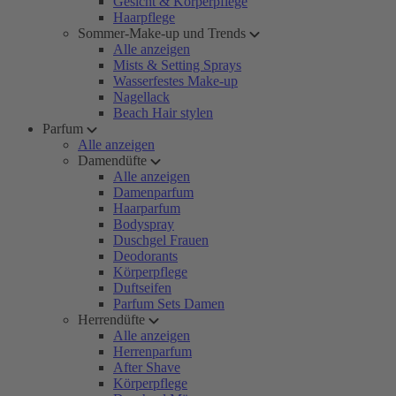
Gesicht & Körperpflege
Haarpflege
Sommer-Make-up und Trends
Alle anzeigen
Mists & Setting Sprays
Wasserfestes Make-up
Nagellack
Beach Hair stylen
Parfum
Alle anzeigen
Damendüfte
Alle anzeigen
Damenparfum
Haarparfum
Bodyspray
Duschgel Frauen
Deodorants
Körperpflege
Duftseifen
Parfum Sets Damen
Herrendüfte
Alle anzeigen
Herrenparfum
After Shave
Körperpflege