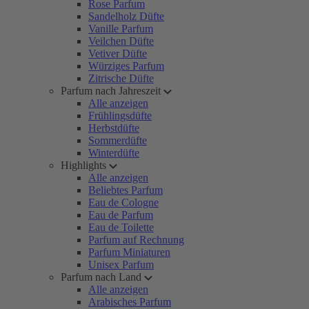
Rose Parfum
Sandelholz Düfte
Vanille Parfum
Veilchen Düfte
Vetiver Düfte
Würziges Parfum
Zitrische Düfte
Parfum nach Jahreszeit
Alle anzeigen
Frühlingsdüfte
Herbstdüfte
Sommerdüfte
Winterdüfte
Highlights
Alle anzeigen
Beliebtes Parfum
Eau de Cologne
Eau de Parfum
Eau de Toilette
Parfum auf Rechnung
Parfum Miniaturen
Unisex Parfum
Parfum nach Land
Alle anzeigen
Arabisches Parfum