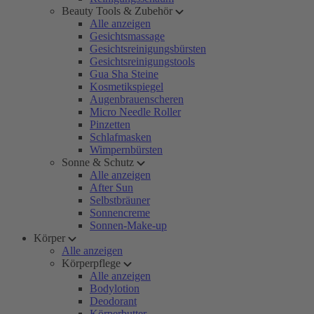
Beauty Tools & Zubehör
Alle anzeigen
Gesichtsmassage
Gesichtsreinigungsbürsten
Gesichtsreinigungstools
Gua Sha Steine
Kosmetikspiegel
Augenbrauenscheren
Micro Needle Roller
Pinzetten
Schlafmasken
Wimpernbürsten
Sonne & Schutz
Alle anzeigen
After Sun
Selbstbräuner
Sonnencreme
Sonnen-Make-up
Körper
Alle anzeigen
Körperpflege
Alle anzeigen
Bodylotion
Deodorant
Körperbutter