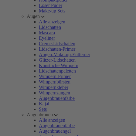
Loser Puder
Make-up Sets
Augen
Alle anzeigen
Lidschatten
Mascara
Eyeliner
Creme-Lidschatten
Lidschatten-Primer
Augen-Make-up-Entferner
Glitzer-Lidschatten
Künstliche Wimpern
Lidschattenpaletten
Wimpern-Primer
Wimpernbürsten
Wimpernkleber
Wimpernzangen
Augenbrauenfarbe
Kajal
Sets
Augenbrauen
Alle anzeigen
Augenbrauenfarbe
Augenbrauengel