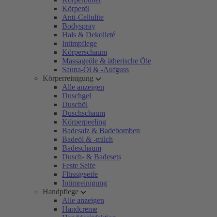
Körperöl
Anti-Cellulite
Bodyspray
Hals & Dekolleté
Intimpflege
Körperschaum
Massageöle & ätherische Öle
Sauna-Öl & -Aufguss
Körperreinigung
Alle anzeigen
Duschgel
Duschöl
Duschschaum
Körperpeeling
Badesalz & Badebomben
Badeöl & -milch
Badeschaum
Dusch- & Badesets
Feste Seife
Flüssigseife
Intimreinigung
Handpflege
Alle anzeigen
Handcreme