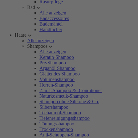
Rasurpflege
Bad
Alle anzeigen
Badaccessoires
Bademäntel
Handtücher
Haare
Alle anzeigen
Shampoos
Alle anzeigen
Keratin-Shampoo
Pre-Shampoo
Arganöl-Shampoo
Glättendes Shampoo
Volumenshampoo
Herren-Shampoo
2-in-1-Shampoo & -Conditioner
Naturkosmetik-Shampoo
Shampoo ohne Silikone & Co.
Silbershampoo
Teebaumöl-Shampoo
Tiefenreinigungsshampoo
Tönungsshampoo
Trockenshampoo
Anti-Schuppen-Shampoo