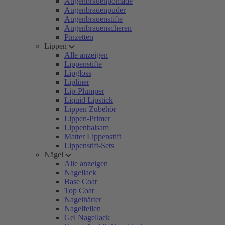
Augenbrauenpomade
Augenbrauenpuder
Augenbrauenstifte
Augenbrauenscheren
Pinzetten
Lippen
Alle anzeigen
Lippenstifte
Lipgloss
Lipliner
Lip-Plumper
Liquid Lipstick
Lippen Zubehör
Lippen-Primer
Lippenbalsam
Matter Lippenstift
Lippenstift-Sets
Nägel
Alle anzeigen
Nagellack
Base Coat
Top Coat
Nagelhärter
Nagelfeilen
Gel Nagellack