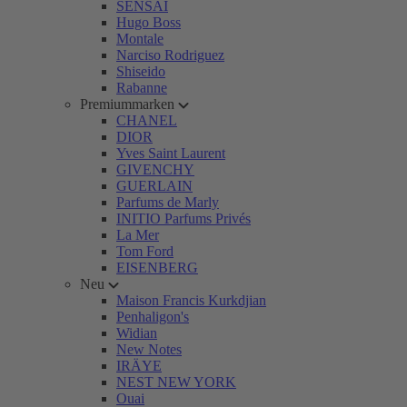
SENSAI
Hugo Boss
Montale
Narciso Rodriguez
Shiseido
Rabanne
Premiummarken
CHANEL
DIOR
Yves Saint Laurent
GIVENCHY
GUERLAIN
Parfums de Marly
INITIO Parfums Privés
La Mer
Tom Ford
EISENBERG
Neu
Maison Francis Kurkdjian
Penhaligon's
Widian
New Notes
IRÄYE
NEST NEW YORK
Ouai