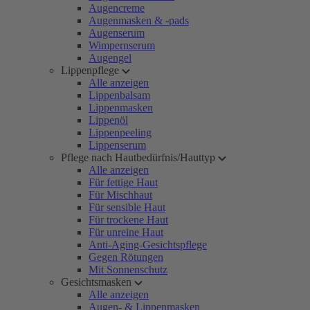
Augencreme
Augenmasken & -pads
Augenserum
Wimpernserum
Augengel
Lippenpflege
Alle anzeigen
Lippenbalsam
Lippenmasken
Lippenöl
Lippenpeeling
Lippenserum
Pflege nach Hautbedürfnis/Hauttyp
Alle anzeigen
Für fettige Haut
Für Mischhaut
Für sensible Haut
Für trockene Haut
Für unreine Haut
Anti-Aging-Gesichtspflege
Gegen Rötungen
Mit Sonnenschutz
Gesichtsmasken
Alle anzeigen
Augen- & Lippenmasken