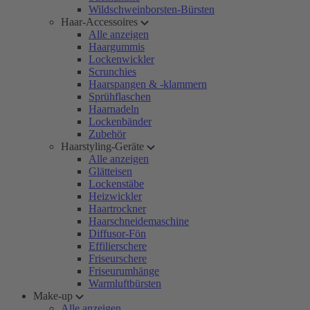
Wildschweinborsten-Bürsten
Haar-Accessoires
Alle anzeigen
Haargummis
Lockenwickler
Scrunchies
Haarspangen & -klammern
Sprühflaschen
Haarnadeln
Lockenbänder
Zubehör
Haarstyling-Geräte
Alle anzeigen
Glätteisen
Lockenstäbe
Heizwickler
Haartrockner
Haarschneidemaschine
Diffusor-Fön
Effilierschere
Friseurschere
Friseurumhänge
Warmluftbürsten
Make-up
Alle anzeigen