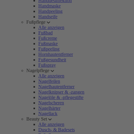
Handdesinfektion
Handmaske
Handpeeling
Handseife
Fußpflege
Alle anzeigen
Fußbad
Fußcreme
Fußmaske
Fußpeeling
Hornhautentferner
Fußgesundheit
Fußspray
Nagelpflege
Alle anzeigen
Nagelfeilen
Nagelhautentferner
Nagelknipser & -zangen
Nagelöle & -pflegestifte
Nagelscheren
Nagelhärter
Nagellack
Beauty Set
Alle anzeigen
Dusch- & Badesets