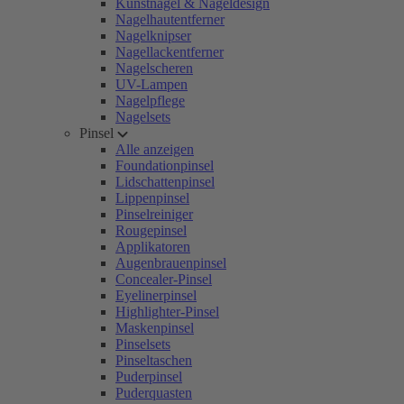
Kunstnägel & Nageldesign
Nagelhautentferner
Nagelknipser
Nagellackentferner
Nagelscheren
UV-Lampen
Nagelpflege
Nagelsets
Pinsel
Alle anzeigen
Foundationpinsel
Lidschattenpinsel
Lippenpinsel
Pinselreiniger
Rougepinsel
Applikatoren
Augenbrauenpinsel
Concealer-Pinsel
Eyelinerpinsel
Highlighter-Pinsel
Maskenpinsel
Pinselsets
Pinseltaschen
Puderpinsel
Puderquasten