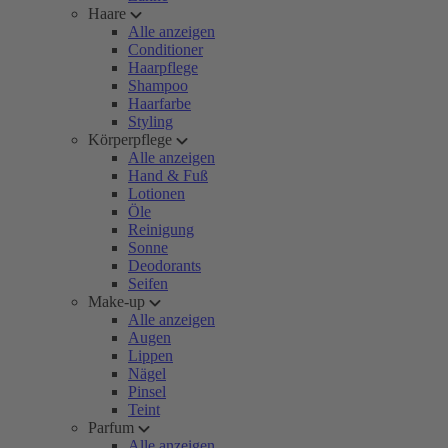
Haare
Alle anzeigen
Conditioner
Haarpflege
Shampoo
Haarfarbe
Styling
Körperpflege
Alle anzeigen
Hand & Fuß
Lotionen
Öle
Reinigung
Sonne
Deodorants
Seifen
Make-up
Alle anzeigen
Augen
Lippen
Nägel
Pinsel
Teint
Parfum
Alle anzeigen