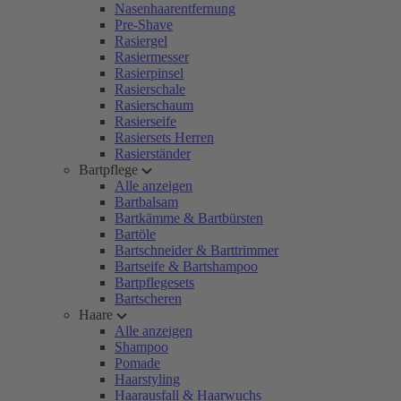
Nasenhaarentfernung
Pre-Shave
Rasiergel
Rasiermesser
Rasierpinsel
Rasierschale
Rasierschaum
Rasierseife
Rasiersets Herren
Rasierständer
Bartpflege
Alle anzeigen
Bartbalsam
Bartkämme & Bartbürsten
Bartöle
Bartschneider & Barttrimmer
Bartseife & Bartshampoo
Bartpflegesets
Bartscheren
Haare
Alle anzeigen
Shampoo
Pomade
Haarstyling
Haarausfall & Haarwuchs