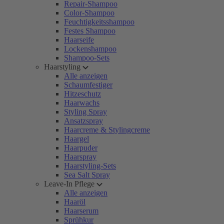
Repair-Shampoo
Color-Shampoo
Feuchtigkeitsshampoo
Festes Shampoo
Haarseife
Lockenshampoo
Shampoo-Sets
Haarstyling
Alle anzeigen
Schaumfestiger
Hitzeschutz
Haarwachs
Styling Spray
Ansatzspray
Haarcreme & Stylingcreme
Haargel
Haarpuder
Haarspray
Haarstyling-Sets
Sea Salt Spray
Leave-In Pflege
Alle anzeigen
Haaröl
Haarserum
Sprühkur