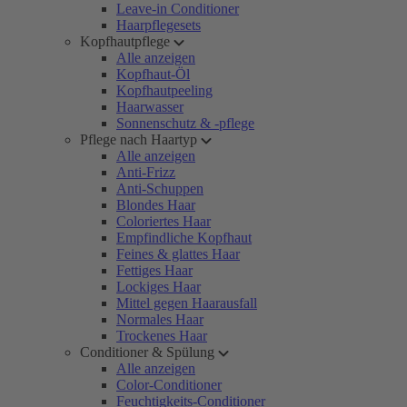
Leave-in Conditioner
Haarpflegesets
Kopfhautpflege
Alle anzeigen
Kopfhaut-Öl
Kopfhautpeeling
Haarwasser
Sonnenschutz & -pflege
Pflege nach Haartyp
Alle anzeigen
Anti-Frizz
Anti-Schuppen
Blondes Haar
Coloriertes Haar
Empfindliche Kopfhaut
Feines & glattes Haar
Fettiges Haar
Lockiges Haar
Mittel gegen Haarausfall
Normales Haar
Trockenes Haar
Conditioner & Spülung
Alle anzeigen
Color-Conditioner
Feuchtigkeits-Conditioner