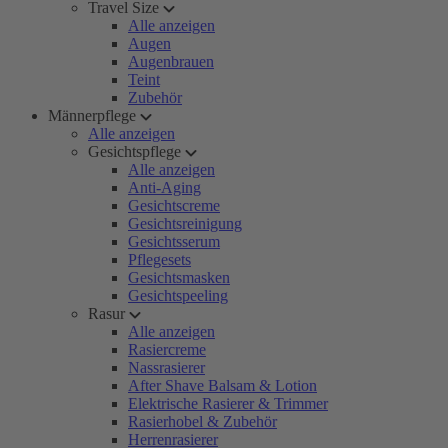
Travel Size
Alle anzeigen
Augen
Augenbrauen
Teint
Zubehör
Männerpflege
Alle anzeigen
Gesichtspflege
Alle anzeigen
Anti-Aging
Gesichtscreme
Gesichtsreinigung
Gesichtsserum
Pflegesets
Gesichtsmasken
Gesichtspeeling
Rasur
Alle anzeigen
Rasiercreme
Nassrasierer
After Shave Balsam & Lotion
Elektrische Rasierer & Trimmer
Rasierhobel & Zubehör
Herrenrasierer