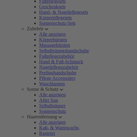
Fußpflegesets
Geschenksets
Hand- & Nagelpflegesets
Körperpflegesets
Sonnenschutz-Sets
Zubehör
Alle anzeigen
Körperbürsten
Massagebürsten
Selbstbräungshandschuhe
Fußpflegezubehör
Hand & Fuß-Schmuck
Nagelpflegezubehör
Peelinghandschuhe
Pflege Accessoires
Waschlappen
Sonne & Schutz
Alle anzeigen
After Sun
Selbstbräuner
Sonnenschutz
Haarentfernung
Alle anzeigen
Kalt- & Warmwachs
Rasierer