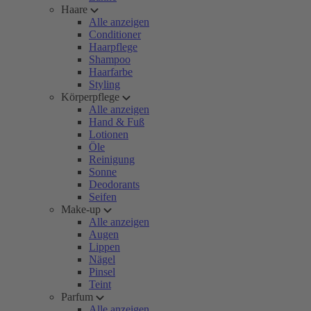
Haare
Alle anzeigen
Conditioner
Haarpflege
Shampoo
Haarfarbe
Styling
Körperpflege
Alle anzeigen
Hand & Fuß
Lotionen
Öle
Reinigung
Sonne
Deodorants
Seifen
Make-up
Alle anzeigen
Augen
Lippen
Nägel
Pinsel
Teint
Parfum
Alle anzeigen