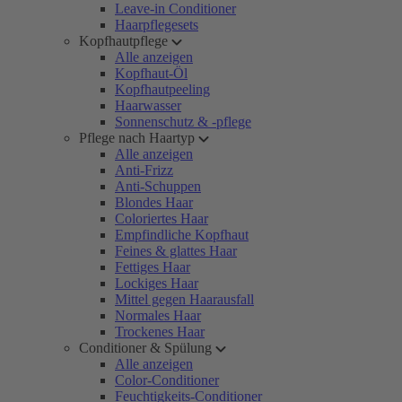
Leave-in Conditioner
Haarpflegesets
Kopfhautpflege
Alle anzeigen
Kopfhaut-Öl
Kopfhautpeeling
Haarwasser
Sonnenschutz & -pflege
Pflege nach Haartyp
Alle anzeigen
Anti-Frizz
Anti-Schuppen
Blondes Haar
Coloriertes Haar
Empfindliche Kopfhaut
Feines & glattes Haar
Fettiges Haar
Lockiges Haar
Mittel gegen Haarausfall
Normales Haar
Trockenes Haar
Conditioner & Spülung
Alle anzeigen
Color-Conditioner
Feuchtigkeits-Conditioner