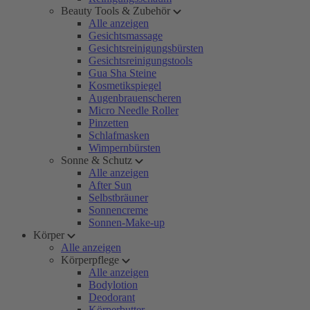
Beauty Tools & Zubehör
Alle anzeigen
Gesichtsmassage
Gesichtsreinigungsbürsten
Gesichtsreinigungstools
Gua Sha Steine
Kosmetikspiegel
Augenbrauenscheren
Micro Needle Roller
Pinzetten
Schlafmasken
Wimpernbürsten
Sonne & Schutz
Alle anzeigen
After Sun
Selbstbräuner
Sonnencreme
Sonnen-Make-up
Körper
Alle anzeigen
Körperpflege
Alle anzeigen
Bodylotion
Deodorant
Körperbutter