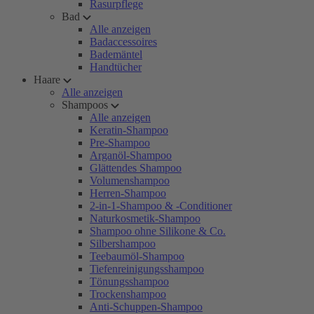
Rasurpflege
Bad
Alle anzeigen
Badaccessoires
Bademäntel
Handtücher
Haare
Alle anzeigen
Shampoos
Alle anzeigen
Keratin-Shampoo
Pre-Shampoo
Arganöl-Shampoo
Glättendes Shampoo
Volumenshampoo
Herren-Shampoo
2-in-1-Shampoo & -Conditioner
Naturkosmetik-Shampoo
Shampoo ohne Silikone & Co.
Silbershampoo
Teebaumöl-Shampoo
Tiefenreinigungsshampoo
Tönungsshampoo
Trockenshampoo
Anti-Schuppen-Shampoo