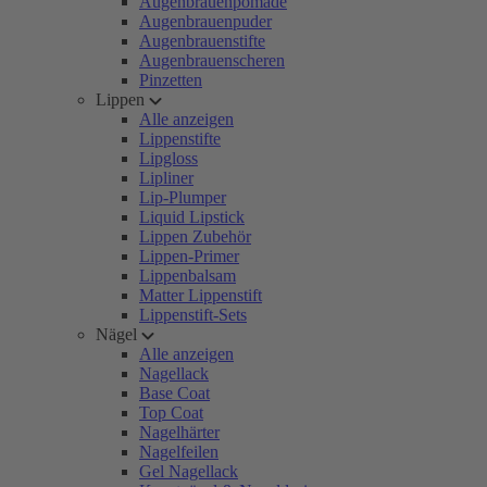
Augenbrauenpomade
Augenbrauenpuder
Augenbrauenstifte
Augenbrauenscheren
Pinzetten
Lippen
Alle anzeigen
Lippenstifte
Lipgloss
Lipliner
Lip-Plumper
Liquid Lipstick
Lippen Zubehör
Lippen-Primer
Lippenbalsam
Matter Lippenstift
Lippenstift-Sets
Nägel
Alle anzeigen
Nagellack
Base Coat
Top Coat
Nagelhärter
Nagelfeilen
Gel Nagellack