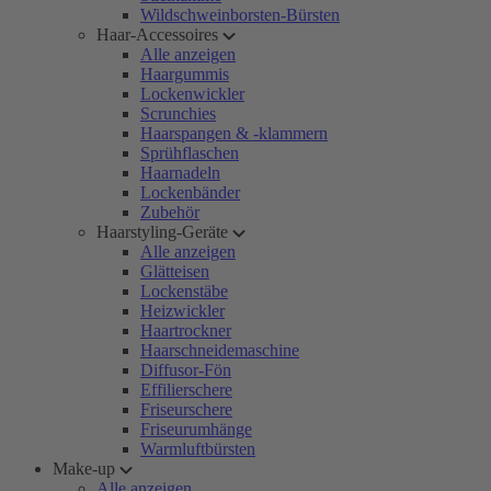
Wildschweinborsten-Bürsten
Haar-Accessoires
Alle anzeigen
Haargummis
Lockenwickler
Scrunchies
Haarspangen & -klammern
Sprühflaschen
Haarnadeln
Lockenbänder
Zubehör
Haarstyling-Geräte
Alle anzeigen
Glätteisen
Lockenstäbe
Heizwickler
Haartrockner
Haarschneidemaschine
Diffusor-Fön
Effilierschere
Friseurschere
Friseurumhänge
Warmluftbürsten
Make-up
Alle anzeigen