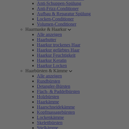
Anti-Schuppen-Spülung
Anti-Frizz-Conditioner
Aufbau & Reparatur Spülung
Locken-Conditioner
Volumen-Conditioner
Haarmaske & Haarkur
Alle anzeigen
Haarbutter
Haarkur trockenes Haar
Haarkur gefärbtes Haar
Haarkur Feuchtigkeit
Haarkur Keratin
Haarkur Locken
Haarbürsten & Kämme
Alle anzeigen
Rundbürsten
Detangler-Bürsten
Flach- & Paddelbürsten
Holzbürsten
Haarkämme
Haarschneidekämme
Kopfmassagebürsten
Lockenkämme
Skelettbürsten
Stielkämme