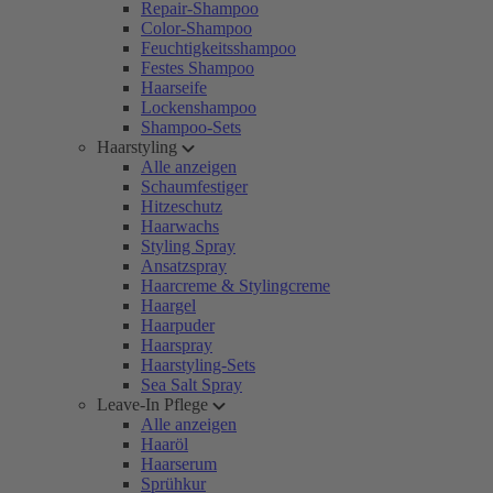
Repair-Shampoo
Color-Shampoo
Feuchtigkeitsshampoo
Festes Shampoo
Haarseife
Lockenshampoo
Shampoo-Sets
Haarstyling
Alle anzeigen
Schaumfestiger
Hitzeschutz
Haarwachs
Styling Spray
Ansatzspray
Haarcreme & Stylingcreme
Haargel
Haarpuder
Haarspray
Haarstyling-Sets
Sea Salt Spray
Leave-In Pflege
Alle anzeigen
Haaröl
Haarserum
Sprühkur