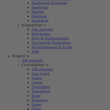
Haarbürsten & Kämme
Haarcreme
Haargel
Haarpaste
Haarpflege
Körperpflege
Alle anzeigen
Bodylotions
Deos & Antitranspirants
Duschgel & Duschpflege
Körperreinigung & Scrubs
Seife
Drogerie
Alle anzeigen
Gesichtspflege
Alle anzeigen
Anti-Aging
Augen
Lippen
Nachtpflege
Tagespflege
Rasur
Reinigung
Sonne
Zähne