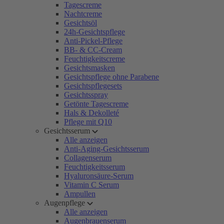
Tagescreme
Nachtcreme
Gesichtsöl
24h-Gesichtspflege
Anti-Pickel-Pflege
BB- & CC-Cream
Feuchtigkeitscreme
Gesichtsmasken
Gesichtspflege ohne Parabene
Gesichtspflegesets
Gesichtsspray
Getönte Tagescreme
Hals & Dekolleté
Pflege mit Q10
Gesichtsserum
Alle anzeigen
Anti-Aging-Gesichtsserum
Collagenserum
Feuchtigkeitsserum
Hyaluronsäure-Serum
Vitamin C Serum
Ampullen
Augenpflege
Alle anzeigen
Augenbrauenserum