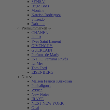
SENSAI
Hugo Boss
Montale
Narciso Rodriguez
Shiseido
Rabanne
Premiummarken
CHANEL
DIOR
Yves Saint Laurent
GIVENCHY
GUERLAIN
Parfums de Marly
INITIO Parfums Privés
La Mer
Tom Ford
EISENBERG
Neu
Maison Francis Kurkdjian
Penhaligon's
Widian
New Notes
IRÄYE
NEST NEW YORK
Ouai