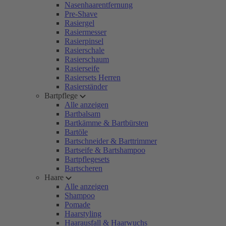
Nasenhaarentfernung
Pre-Shave
Rasiergel
Rasiermesser
Rasierpinsel
Rasierschale
Rasierschaum
Rasierseife
Rasiersets Herren
Rasierständer
Bartpflege
Alle anzeigen
Bartbalsam
Bartkämme & Bartbürsten
Bartöle
Bartschneider & Barttrimmer
Bartseife & Bartshampoo
Bartpflegesets
Bartscheren
Haare
Alle anzeigen
Shampoo
Pomade
Haarstyling
Haarausfall & Haarwuchs