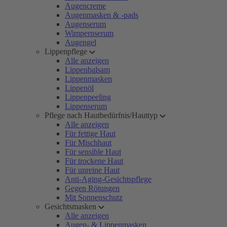
Augencreme
Augenmasken & -pads
Augenserum
Wimpernserum
Augengel
Lippenpflege
Alle anzeigen
Lippenbalsam
Lippenmasken
Lippenöl
Lippenpeeling
Lippenserum
Pflege nach Hautbedürfnis/Hauttyp
Alle anzeigen
Für fettige Haut
Für Mischhaut
Für sensible Haut
Für trockene Haut
Für unreine Haut
Anti-Aging-Gesichtspflege
Gegen Rötungen
Mit Sonnenschutz
Gesichtsmasken
Alle anzeigen
Augen- & Lippenmasken