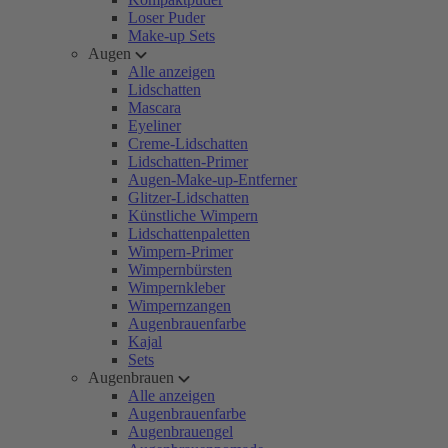
Loser Puder
Make-up Sets
Augen
Alle anzeigen
Lidschatten
Mascara
Eyeliner
Creme-Lidschatten
Lidschatten-Primer
Augen-Make-up-Entferner
Glitzer-Lidschatten
Künstliche Wimpern
Lidschattenpaletten
Wimpern-Primer
Wimpernbürsten
Wimpernkleber
Wimpernzangen
Augenbrauenfarbe
Kajal
Sets
Augenbrauen
Alle anzeigen
Augenbrauenfarbe
Augenbrauengel