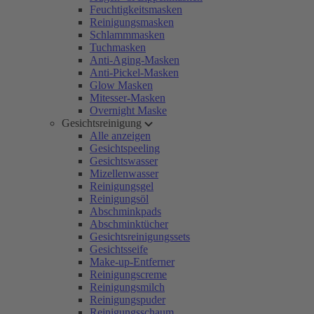
Feuchtigkeitsmasken
Reinigungsmasken
Schlammmasken
Tuchmasken
Anti-Aging-Masken
Anti-Pickel-Masken
Glow Masken
Mitesser-Masken
Overnight Maske
Gesichtsreinigung
Alle anzeigen
Gesichtspeeling
Gesichtswasser
Mizellenwasser
Reinigungsgel
Reinigungsöl
Abschminkpads
Abschminktücher
Gesichtsreinigungssets
Gesichtsseife
Make-up-Entferner
Reinigungscreme
Reinigungsmilch
Reinigungspuder
Reinigungsschaum