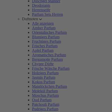
Duschgel Männer
Deodorants
Herrenseife
Parfum Sets Herren
Duftnoten
Alle anzeigen
Amber Parfum
Orientalisches Parfum
Blumiges Parfum
Fruchtiges Parfum
Frisches Parfum
Apfel Parfum
Aromatisches Parfum
Bergamotte Parfum
Chypre Düfte
Frische Wäsche Parfum
Holziges Parfum
Jasmin Parfum
Kokos Parfum
Maiglöckchen Parfum
Molekül Parfum
Moschus Parfum
Oud Parfum
Patchouli Parfum
Pudriges Parfum