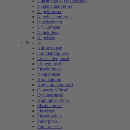
Kunstnägel & Nageldesign
Nagelhautentferner
Nagelknipser
Nagellackentferner
Nagelscheren
UV-Lampen
Nagelpflege
Nagelsets
Pinsel
Alle anzeigen
Foundationpinsel
Lidschattenpinsel
Lippenpinsel
Pinselreiniger
Rougepinsel
Applikatoren
Augenbrauenpinsel
Concealer-Pinsel
Eyelinerpinsel
Highlighter-Pinsel
Maskenpinsel
Pinselsets
Pinseltaschen
Puderpinsel
Puderquasten