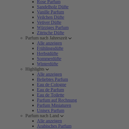
Rose Parfum
Sandelholz Düfte
Vanille Parfum
Veilchen Düfte
Vetiver Düfte
Würziges Parfum
Zitrische Düfte
Parfum nach Jahreszeit
Alle anzeigen
Frühlingsdüfte
Herbstdüfte
Sommerdüfte
Winterdüfte
Highlights
Alle anzeigen
Beliebtes Parfum
Eau de Cologne
Eau de Parfum
Eau de Toilette
Parfum auf Rechnung
Parfum Miniaturen
Unisex Parfum
Parfum nach Land
Alle anzeigen
Arabisches Parfum