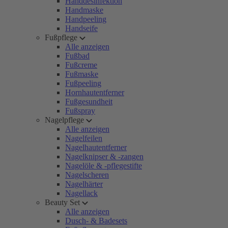
Handdesinfektion
Handmaske
Handpeeling
Handseife
Fußpflege
Alle anzeigen
Fußbad
Fußcreme
Fußmaske
Fußpeeling
Hornhautentferner
Fußgesundheit
Fußspray
Nagelpflege
Alle anzeigen
Nagelfeilen
Nagelhautentferner
Nagelknipser & -zangen
Nagelöle & -pflegestifte
Nagelscheren
Nagelhärter
Nagellack
Beauty Set
Alle anzeigen
Dusch- & Badesets