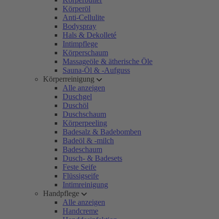
Körperöl
Anti-Cellulite
Bodyspray
Hals & Dekolleté
Intimpflege
Körperschaum
Massageöle & ätherische Öle
Sauna-Öl & -Aufguss
Körperreinigung
Alle anzeigen
Duschgel
Duschöl
Duschschaum
Körperpeeling
Badesalz & Badebomben
Badeöl & -milch
Badeschaum
Dusch- & Badesets
Feste Seife
Flüssigseife
Intimreinigung
Handpflege
Alle anzeigen
Handcreme