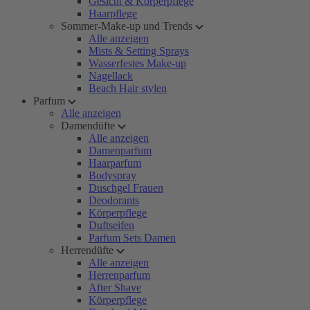
Gesicht & Körperpflege
Haarpflege
Sommer-Make-up und Trends
Alle anzeigen
Mists & Setting Sprays
Wasserfestes Make-up
Nagellack
Beach Hair stylen
Parfum
Alle anzeigen
Damendüfte
Alle anzeigen
Damenparfum
Haarparfum
Bodyspray
Duschgel Frauen
Deodorants
Körperpflege
Duftseifen
Parfum Sets Damen
Herrendüfte
Alle anzeigen
Herrenparfum
After Shave
Körperpflege