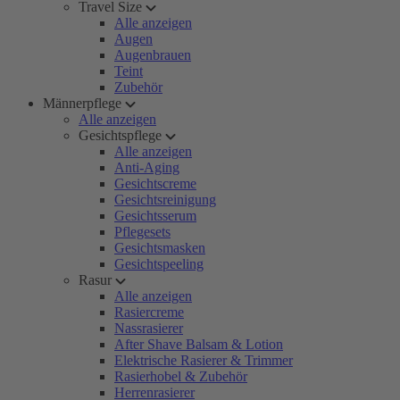
Travel Size
Alle anzeigen
Augen
Augenbrauen
Teint
Zubehör
Männerpflege
Alle anzeigen
Gesichtspflege
Alle anzeigen
Anti-Aging
Gesichtscreme
Gesichtsreinigung
Gesichtsserum
Pflegesets
Gesichtsmasken
Gesichtspeeling
Rasur
Alle anzeigen
Rasiercreme
Nassrasierer
After Shave Balsam & Lotion
Elektrische Rasierer & Trimmer
Rasierhobel & Zubehör
Herrenrasierer