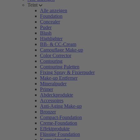
Teint
Alle anzeigen
Foundation
Concealer
Puder
Blush
Highlighter
BB- & CC-Cream
Camouflage Make-up
Color Corrector
Contouring
Contouring Paletten
Fixing Spray & Fixierpuder
Make-up Entferner
Mineralpuder
Primer
Abdeckprodukte
Accessoires
Anti-Aging Make-up
Bronzer
Compact-Foundation
Creme-Foundation
Effektprodukte
Flüssige Foundation
Kompaktpuder