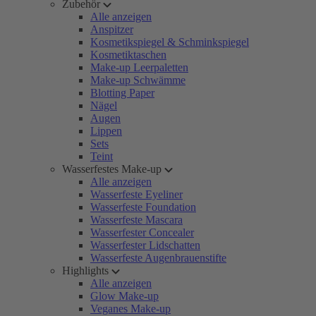
Zubehör
Alle anzeigen
Anspitzer
Kosmetikspiegel & Schminkspiegel
Kosmetiktaschen
Make-up Leerpaletten
Make-up Schwämme
Blotting Paper
Nägel
Augen
Lippen
Sets
Teint
Wasserfestes Make-up
Alle anzeigen
Wasserfeste Eyeliner
Wasserfeste Foundation
Wasserfeste Mascara
Wasserfester Concealer
Wasserfester Lidschatten
Wasserfeste Augenbrauenstifte
Highlights
Alle anzeigen
Glow Make-up
Veganes Make-up