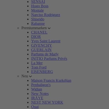
SENSAI
Hugo Boss
Montale
Narciso Rodriguez
Shiseido
Rabanne
Premiummarken
CHANEL
DIOR
Yves Saint Laurent
GIVENCHY
GUERLAIN
Parfums de Marly
INITIO Parfums Privés
La Mer
Tom Ford
EISENBERG
Neu
Maison Francis Kurkdjian
Penhaligon's
Widian
New Notes
IRÄYE
NEST NEW YORK
Ouai