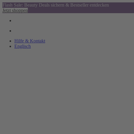
Flash Sale: Beauty Deals sichern & Bestseller entdecken
Jetzt shoppen
Hilfe & Kontakt
Englisch