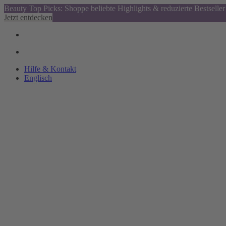
Beauty Top Picks: Shoppe beliebte Highlights & reduzierte Bestseller
Jetzt entdecken
Hilfe & Kontakt
Englisch