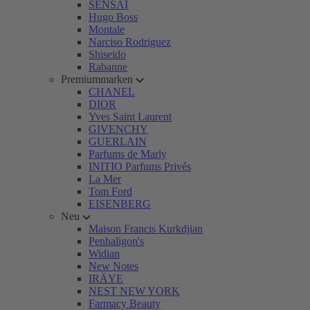
SENSAI
Hugo Boss
Montale
Narciso Rodriguez
Shiseido
Rabanne
Premiummarken
CHANEL
DIOR
Yves Saint Laurent
GIVENCHY
GUERLAIN
Parfums de Marly
INITIO Parfums Privés
La Mer
Tom Ford
EISENBERG
Neu
Maison Francis Kurkdjian
Penhaligon's
Widian
New Notes
IRÄYE
NEST NEW YORK
Farmacy Beauty