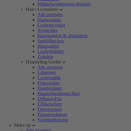
Wildschweinborsten-Bürsten
Haar-Accessoires
Alle anzeigen
Haargummis
Lockenwickler
Scrunchies
Haarspangen & -klammern
Sprühflaschen
Haarnadeln
Lockenbänder
Zubehör
Haarstyling-Geräte
Alle anzeigen
Glätteisen
Lockenstäbe
Heizwickler
Haartrockner
Haarschneidemaschine
Diffusor-Fön
Effilierschere
Friseurschere
Friseurumhänge
Warmluftbürsten
Make-up
Alle anzeigen