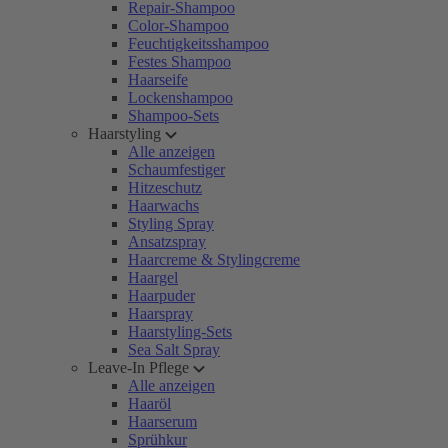
Repair-Shampoo
Color-Shampoo
Feuchtigkeitsshampoo
Festes Shampoo
Haarseife
Lockenshampoo
Shampoo-Sets
Haarstyling
Alle anzeigen
Schaumfestiger
Hitzeschutz
Haarwachs
Styling Spray
Ansatzspray
Haarcreme & Stylingcreme
Haargel
Haarpuder
Haarspray
Haarstyling-Sets
Sea Salt Spray
Leave-In Pflege
Alle anzeigen
Haaröl
Haarserum
Sprühkur