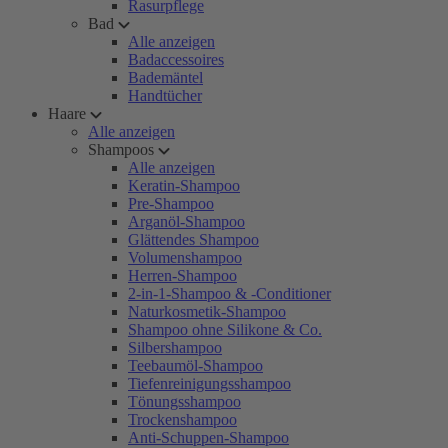
Rasurpflege
Bad
Alle anzeigen
Badaccessoires
Bademäntel
Handtücher
Haare
Alle anzeigen
Shampoos
Alle anzeigen
Keratin-Shampoo
Pre-Shampoo
Arganöl-Shampoo
Glättendes Shampoo
Volumenshampoo
Herren-Shampoo
2-in-1-Shampoo & -Conditioner
Naturkosmetik-Shampoo
Shampoo ohne Silikone & Co.
Silbershampoo
Teebaumöl-Shampoo
Tiefenreinigungsshampoo
Tönungsshampoo
Trockenshampoo
Anti-Schuppen-Shampoo