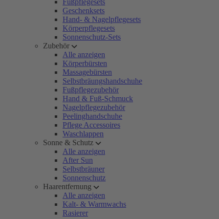
Fußpflegesets
Geschenksets
Hand- & Nagelpflegesets
Körperpflegesets
Sonnenschutz-Sets
Zubehör
Alle anzeigen
Körperbürsten
Massagebürsten
Selbstbräungshandschuhe
Fußpflegezubehör
Hand & Fuß-Schmuck
Nagelpflegezubehör
Peelinghandschuhe
Pflege Accessoires
Waschlappen
Sonne & Schutz
Alle anzeigen
After Sun
Selbstbräuner
Sonnenschutz
Haarentfernung
Alle anzeigen
Kalt- & Warmwachs
Rasierer