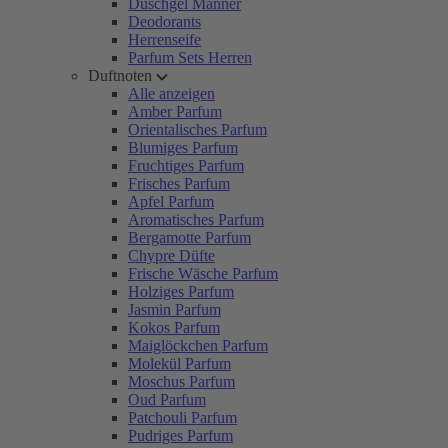
Duschgel Männer
Deodorants
Herrenseife
Parfum Sets Herren
Duftnoten
Alle anzeigen
Amber Parfum
Orientalisches Parfum
Blumiges Parfum
Fruchtiges Parfum
Frisches Parfum
Apfel Parfum
Aromatisches Parfum
Bergamotte Parfum
Chypre Düfte
Frische Wäsche Parfum
Holziges Parfum
Jasmin Parfum
Kokos Parfum
Maiglöckchen Parfum
Molekül Parfum
Moschus Parfum
Oud Parfum
Patchouli Parfum
Pudriges Parfum