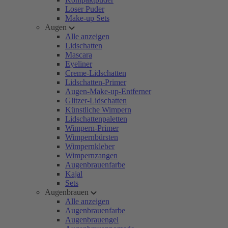
Loser Puder
Make-up Sets
Augen
Alle anzeigen
Lidschatten
Mascara
Eyeliner
Creme-Lidschatten
Lidschatten-Primer
Augen-Make-up-Entferner
Glitzer-Lidschatten
Künstliche Wimpern
Lidschattenpaletten
Wimpern-Primer
Wimpernbürsten
Wimpernkleber
Wimpernzangen
Augenbrauenfarbe
Kajal
Sets
Augenbrauen
Alle anzeigen
Augenbrauenfarbe
Augenbrauengel