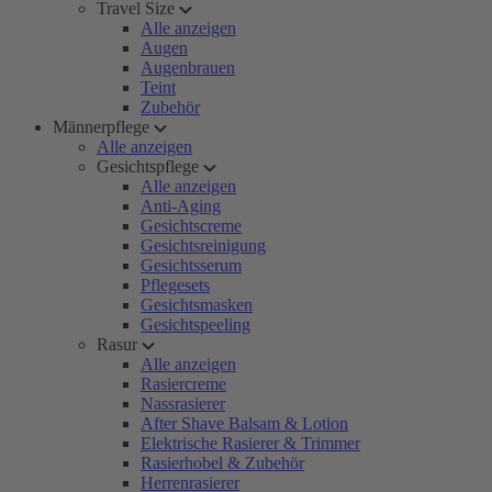
Travel Size
Alle anzeigen
Augen
Augenbrauen
Teint
Zubehör
Männerpflege
Alle anzeigen
Gesichtspflege
Alle anzeigen
Anti-Aging
Gesichtscreme
Gesichtsreinigung
Gesichtsserum
Pflegesets
Gesichtsmasken
Gesichtspeeling
Rasur
Alle anzeigen
Rasiercreme
Nassrasierer
After Shave Balsam & Lotion
Elektrische Rasierer & Trimmer
Rasierhobel & Zubehör
Herrenrasierer