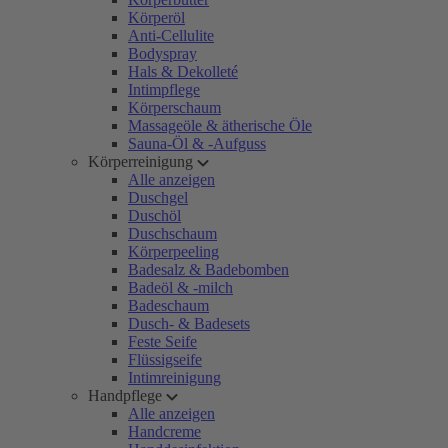
Körperöl
Anti-Cellulite
Bodyspray
Hals & Dekolleté
Intimpflege
Körperschaum
Massageöle & ätherische Öle
Sauna-Öl & -Aufguss
Körperreinigung
Alle anzeigen
Duschgel
Duschöl
Duschschaum
Körperpeeling
Badesalz & Badebomben
Badeöl & -milch
Badeschaum
Dusch- & Badesets
Feste Seife
Flüssigseife
Intimreinigung
Handpflege
Alle anzeigen
Handcreme