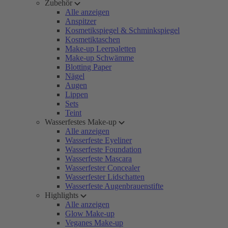
Zubehör
Alle anzeigen
Anspitzer
Kosmetikspiegel & Schminkspiegel
Kosmetiktaschen
Make-up Leerpaletten
Make-up Schwämme
Blotting Paper
Nägel
Augen
Lippen
Sets
Teint
Wasserfestes Make-up
Alle anzeigen
Wasserfeste Eyeliner
Wasserfeste Foundation
Wasserfeste Mascara
Wasserfester Concealer
Wasserfester Lidschatten
Wasserfeste Augenbrauenstifte
Highlights
Alle anzeigen
Glow Make-up
Veganes Make-up