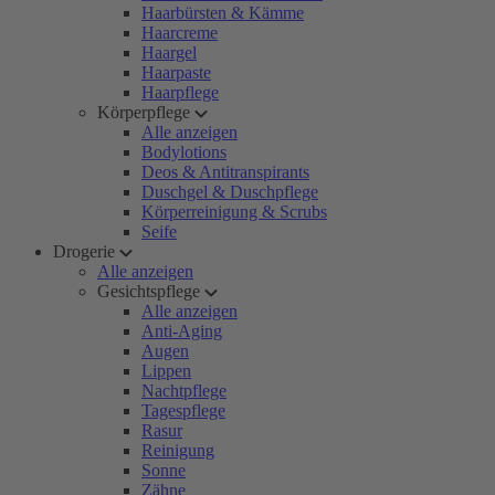
Haarbürsten & Kämme
Haarcreme
Haargel
Haarpaste
Haarpflege
Körperpflege
Alle anzeigen
Bodylotions
Deos & Antitranspirants
Duschgel & Duschpflege
Körperreinigung & Scrubs
Seife
Drogerie
Alle anzeigen
Gesichtspflege
Alle anzeigen
Anti-Aging
Augen
Lippen
Nachtpflege
Tagespflege
Rasur
Reinigung
Sonne
Zähne