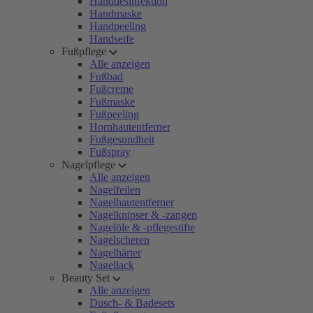
Handdesinfektion
Handmaske
Handpeeling
Handseife
Fußpflege
Alle anzeigen
Fußbad
Fußcreme
Fußmaske
Fußpeeling
Hornhautentferner
Fußgesundheit
Fußspray
Nagelpflege
Alle anzeigen
Nagelfeilen
Nagelhautentferner
Nagelknipser & -zangen
Nagelöle & -pflegestifte
Nagelscheren
Nagelhärter
Nagellack
Beauty Set
Alle anzeigen
Dusch- & Badesets