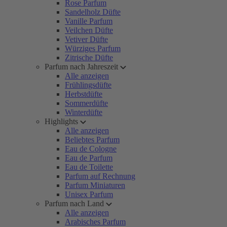
Rose Parfum
Sandelholz Düfte
Vanille Parfum
Veilchen Düfte
Vetiver Düfte
Würziges Parfum
Zitrische Düfte
Parfum nach Jahreszeit
Alle anzeigen
Frühlingsdüfte
Herbstdüfte
Sommerdüfte
Winterdüfte
Highlights
Alle anzeigen
Beliebtes Parfum
Eau de Cologne
Eau de Parfum
Eau de Toilette
Parfum auf Rechnung
Parfum Miniaturen
Unisex Parfum
Parfum nach Land
Alle anzeigen
Arabisches Parfum