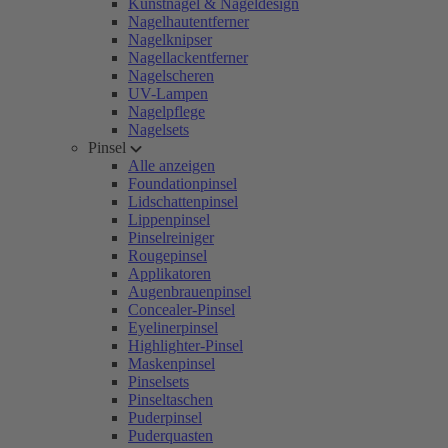
Kunstnägel & Nageldesign
Nagelhautentferner
Nagelknipser
Nagellackentferner
Nagelscheren
UV-Lampen
Nagelpflege
Nagelsets
Pinsel
Alle anzeigen
Foundationpinsel
Lidschattenpinsel
Lippenpinsel
Pinselreiniger
Rougepinsel
Applikatoren
Augenbrauenpinsel
Concealer-Pinsel
Eyelinerpinsel
Highlighter-Pinsel
Maskenpinsel
Pinselsets
Pinseltaschen
Puderpinsel
Puderquasten