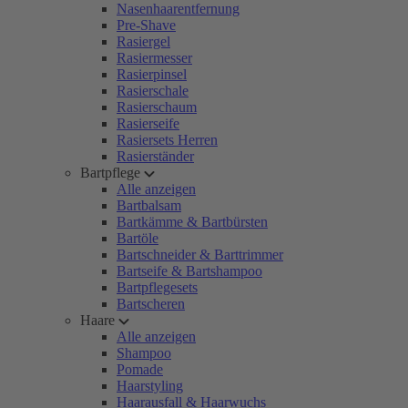
Nasenhaarentfernung
Pre-Shave
Rasiergel
Rasiermesser
Rasierpinsel
Rasierschale
Rasierschaum
Rasierseife
Rasiersets Herren
Rasierständer
Bartpflege
Alle anzeigen
Bartbalsam
Bartkämme & Bartbürsten
Bartöle
Bartschneider & Barttrimmer
Bartseife & Bartshampoo
Bartpflegesets
Bartscheren
Haare
Alle anzeigen
Shampoo
Pomade
Haarstyling
Haarausfall & Haarwuchs