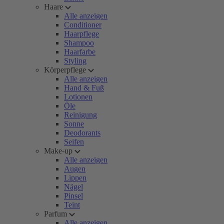
Haare
Alle anzeigen
Conditioner
Haarpflege
Shampoo
Haarfarbe
Styling
Körperpflege
Alle anzeigen
Hand & Fuß
Lotionen
Öle
Reinigung
Sonne
Deodorants
Seifen
Make-up
Alle anzeigen
Augen
Lippen
Nägel
Pinsel
Teint
Parfum
Alle anzeigen