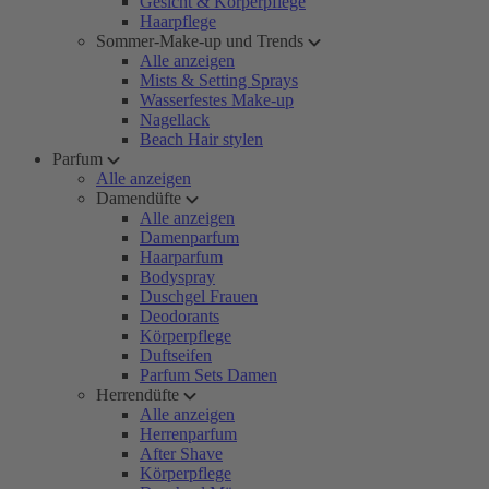
Gesicht & Körperpflege
Haarpflege
Sommer-Make-up und Trends
Alle anzeigen
Mists & Setting Sprays
Wasserfestes Make-up
Nagellack
Beach Hair stylen
Parfum
Alle anzeigen
Damendüfte
Alle anzeigen
Damenparfum
Haarparfum
Bodyspray
Duschgel Frauen
Deodorants
Körperpflege
Duftseifen
Parfum Sets Damen
Herrendüfte
Alle anzeigen
Herrenparfum
After Shave
Körperpflege