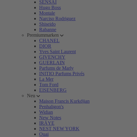
SENSAI
Hugo Boss
Montale
Narciso Rodriguez
Shiseido
Rabanne
Premiummarken
CHANEL
DIOR
Yves Saint Laurent
GIVENCHY
GUERLAIN
Parfums de Marly
INITIO Parfums Privés
La Mer
Tom Ford
EISENBERG
Neu
Maison Francis Kurkdjian
Penhaligon's
Widian
New Notes
IRÄYE
NEST NEW YORK
Ouai