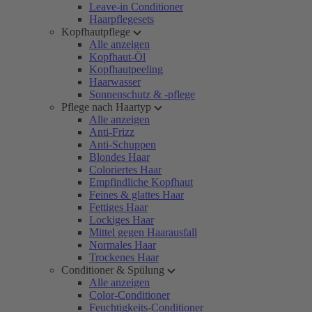
Leave-in Conditioner
Haarpflegesets
Kopfhautpflege
Alle anzeigen
Kopfhaut-Öl
Kopfhautpeeling
Haarwasser
Sonnenschutz & -pflege
Pflege nach Haartyp
Alle anzeigen
Anti-Frizz
Anti-Schuppen
Blondes Haar
Coloriertes Haar
Empfindliche Kopfhaut
Feines & glattes Haar
Fettiges Haar
Lockiges Haar
Mittel gegen Haarausfall
Normales Haar
Trockenes Haar
Conditioner & Spülung
Alle anzeigen
Color-Conditioner
Feuchtigkeits-Conditioner