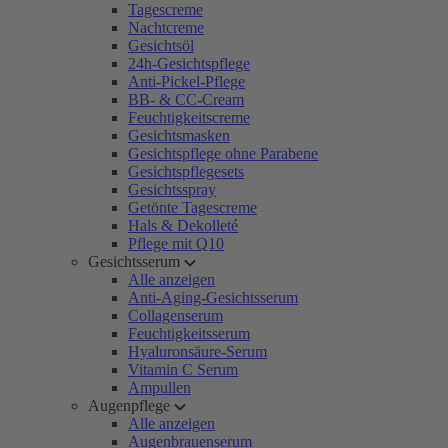
Tagescreme
Nachtcreme
Gesichtsöl
24h-Gesichtspflege
Anti-Pickel-Pflege
BB- & CC-Cream
Feuchtigkeitscreme
Gesichtsmasken
Gesichtspflege ohne Parabene
Gesichtspflegesets
Gesichtsspray
Getönte Tagescreme
Hals & Dekolleté
Pflege mit Q10
Gesichtsserum
Alle anzeigen
Anti-Aging-Gesichtsserum
Collagenserum
Feuchtigkeitsserum
Hyaluronsäure-Serum
Vitamin C Serum
Ampullen
Augenpflege
Alle anzeigen
Augenbrauenserum