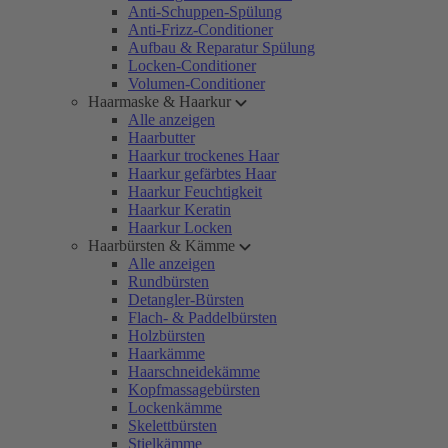
Anti-Schuppen-Spülung
Anti-Frizz-Conditioner
Aufbau & Reparatur Spülung
Locken-Conditioner
Volumen-Conditioner
Haarmaske & Haarkur
Alle anzeigen
Haarbutter
Haarkur trockenes Haar
Haarkur gefärbtes Haar
Haarkur Feuchtigkeit
Haarkur Keratin
Haarkur Locken
Haarbürsten & Kämme
Alle anzeigen
Rundbürsten
Detangler-Bürsten
Flach- & Paddelbürsten
Holzbürsten
Haarkämme
Haarschneidekämme
Kopfmassagebürsten
Lockenkämme
Skelettbürsten
Stielkämme