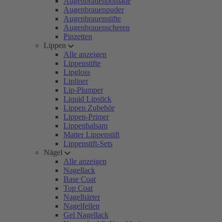
Augenbrauenpomade
Augenbrauenpuder
Augenbrauenstifte
Augenbrauenscheren
Pinzetten
Lippen
Alle anzeigen
Lippenstifte
Lipgloss
Lipliner
Lip-Plumper
Liquid Lipstick
Lippen Zubehör
Lippen-Primer
Lippenbalsam
Matter Lippenstift
Lippenstift-Sets
Nägel
Alle anzeigen
Nagellack
Base Coat
Top Coat
Nagelhärter
Nagelfeilen
Gel Nagellack