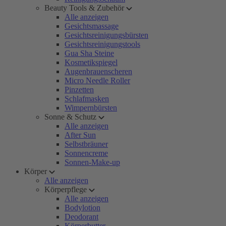
Beauty Tools & Zubehör
Alle anzeigen
Gesichtsmassage
Gesichtsreinigungsbürsten
Gesichtsreinigungstools
Gua Sha Steine
Kosmetikspiegel
Augenbrauenscheren
Micro Needle Roller
Pinzetten
Schlafmasken
Wimpernbürsten
Sonne & Schutz
Alle anzeigen
After Sun
Selbstbräuner
Sonnencreme
Sonnen-Make-up
Körper
Alle anzeigen
Körperpflege
Alle anzeigen
Bodylotion
Deodorant
Körperbutter