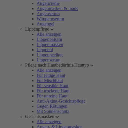
Augencreme
Augenmasken & -pads
Augenserum
Wimpernserum
Augengel
Lippenpflege
Alle anzeigen
Lippenbalsam
Lippenmasken
Lippenöl
Lippenpeeling
Lippenserum
Pflege nach Hautbedürfnis/Hauttyp
Alle anzeigen
Für fettige Haut
Für Mischhaut
Für sensible Haut
Für trockene Haut
Für unreine Haut
Anti-Aging-Gesichtspflege
Gegen Rötungen
Mit Sonnenschutz
Gesichtsmasken
Alle anzeigen
Augen- & Lippenmasken