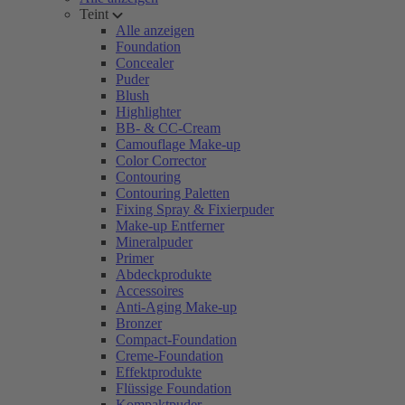
Teint
Alle anzeigen
Foundation
Concealer
Puder
Blush
Highlighter
BB- & CC-Cream
Camouflage Make-up
Color Corrector
Contouring
Contouring Paletten
Fixing Spray & Fixierpuder
Make-up Entferner
Mineralpuder
Primer
Abdeckprodukte
Accessoires
Anti-Aging Make-up
Bronzer
Compact-Foundation
Creme-Foundation
Effektprodukte
Flüssige Foundation
Kompaktpuder