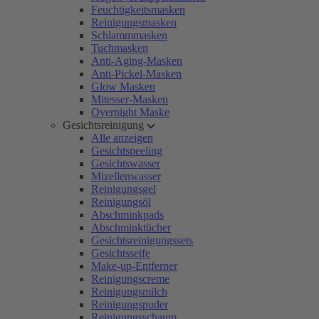
Feuchtigkeitsmasken
Reinigungsmasken
Schlammmasken
Tuchmasken
Anti-Aging-Masken
Anti-Pickel-Masken
Glow Masken
Mitesser-Masken
Overnight Maske
Gesichtsreinigung
Alle anzeigen
Gesichtspeeling
Gesichtswasser
Mizellenwasser
Reinigungsgel
Reinigungsöl
Abschminkpads
Abschminktücher
Gesichtsreinigungssets
Gesichtsseife
Make-up-Entferner
Reinigungscreme
Reinigungsmilch
Reinigungspuder
Reinigungsschaum