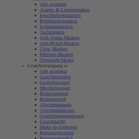
Alle anzeigen
Augen- & Lippenmasken
Feuchtigkeitsmasken
Reinigungsmasken
Schlammmasken
Tuchmasken
Anti-Aging-Masken
Anti-Pickel-Masken
Glow Masken
Mitesser-Masken
Overnight Maske
Gesichtsreinigung
Alle anzeigen
Gesichtspeeling
Gesichtswasser
Mizellenwasser
Reinigungsgel
Reinigungsöl
Abschminkpads
Abschminktücher
Gesichtsreinigungssets
Gesichtsseife
Make-up-Entferner
Reinigungscreme
Reinigungsmilch