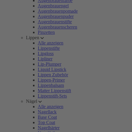
Augenbrauenfarbe
Augenbrauengel
Augenbrauenpomade
Augenbrauenpuder
Augenbrauenstifte
Augenbrauenscheren
Pinzetten
Lippen
Alle anzeigen
Lippenstifte
Lipgloss
Lipliner
Lip-Plumper
Liquid Lipstick
Lippen Zubehör
Lippen-Primer
Lippenbalsam
Matter Lippenstift
Lippenstift-Sets
Nägel
Alle anzeigen
Nagellack
Base Coat
Top Coat
Nagelhärter