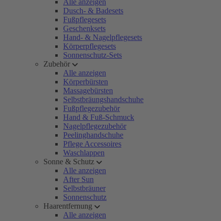
Alle anzeigen
Dusch- & Badesets
Fußpflegesets
Geschenksets
Hand- & Nagelpflegesets
Körperpflegesets
Sonnenschutz-Sets
Zubehör
Alle anzeigen
Körperbürsten
Massagebürsten
Selbstbräungshandschuhe
Fußpflegezubehör
Hand & Fuß-Schmuck
Nagelpflegezubehör
Peelinghandschuhe
Pflege Accessoires
Waschlappen
Sonne & Schutz
Alle anzeigen
After Sun
Selbstbräuner
Sonnenschutz
Haarentfernung
Alle anzeigen