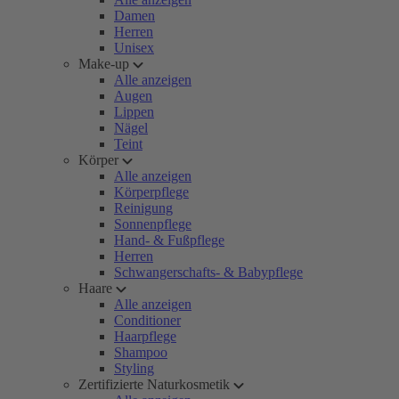
Damen
Herren
Unisex
Make-up
Alle anzeigen
Augen
Lippen
Nägel
Teint
Körper
Alle anzeigen
Körperpflege
Reinigung
Sonnenpflege
Hand- & Fußpflege
Herren
Schwangerschafts- & Babypflege
Haare
Alle anzeigen
Conditioner
Haarpflege
Shampoo
Styling
Zertifizierte Naturkosmetik