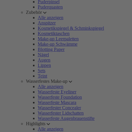
Puderpinsel
Puderquasten
Zubehör
Alle anzeigen
Anspitzer
Kosmetikspiegel & Schminkspiegel
Kosmetiktaschen
Make-up Leerpaletten
Make-up Schwämme
Blotting Paper
Nägel
Augen
Lippen
Sets
Teint
Wasserfestes Make-up
Alle anzeigen
Wasserfeste Eyeliner
Wasserfeste Foundation
Wasserfeste Mascara
Wasserfester Concealer
Wasserfester Lidschatten
Wasserfeste Augenbrauenstifte
Highlights
Alle anzeigen