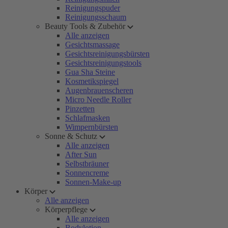
Reinigungspuder
Reinigungsschaum
Beauty Tools & Zubehör
Alle anzeigen
Gesichtsmassage
Gesichtsreinigungsbürsten
Gesichtsreinigungstools
Gua Sha Steine
Kosmetikspiegel
Augenbrauenscheren
Micro Needle Roller
Pinzetten
Schlafmasken
Wimpernbürsten
Sonne & Schutz
Alle anzeigen
After Sun
Selbstbräuner
Sonnencreme
Sonnen-Make-up
Körper
Alle anzeigen
Körperpflege
Alle anzeigen
Bodylotion