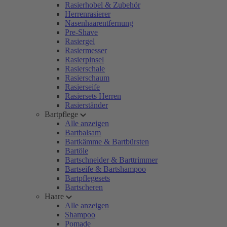
Rasierhobel & Zubehör
Herrenrasierer
Nasenhaarentfernung
Pre-Shave
Rasiergel
Rasiermesser
Rasierpinsel
Rasierschale
Rasierschaum
Rasierseife
Rasiersets Herren
Rasierständer
Bartpflege
Alle anzeigen
Bartbalsam
Bartkämme & Bartbürsten
Bartöle
Bartschneider & Barttrimmer
Bartseife & Bartshampoo
Bartpflegesets
Bartscheren
Haare
Alle anzeigen
Shampoo
Pomade