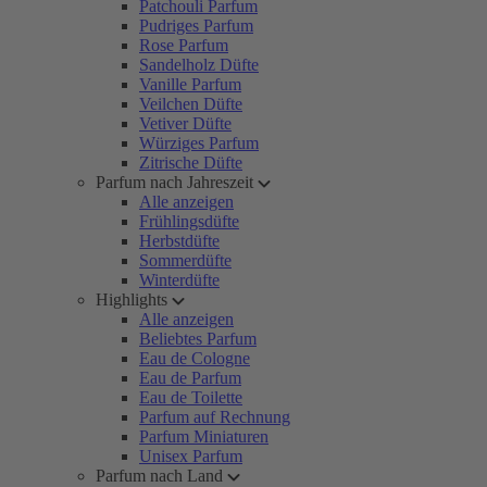
Patchouli Parfum
Pudriges Parfum
Rose Parfum
Sandelholz Düfte
Vanille Parfum
Veilchen Düfte
Vetiver Düfte
Würziges Parfum
Zitrische Düfte
Parfum nach Jahreszeit
Alle anzeigen
Frühlingsdüfte
Herbstdüfte
Sommerdüfte
Winterdüfte
Highlights
Alle anzeigen
Beliebtes Parfum
Eau de Cologne
Eau de Parfum
Eau de Toilette
Parfum auf Rechnung
Parfum Miniaturen
Unisex Parfum
Parfum nach Land