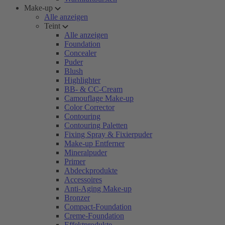
Make-up
Alle anzeigen
Teint
Alle anzeigen
Foundation
Concealer
Puder
Blush
Highlighter
BB- & CC-Cream
Camouflage Make-up
Color Corrector
Contouring
Contouring Paletten
Fixing Spray & Fixierpuder
Make-up Entferner
Mineralpuder
Primer
Abdeckprodukte
Accessoires
Anti-Aging Make-up
Bronzer
Compact-Foundation
Creme-Foundation
Effektprodukte