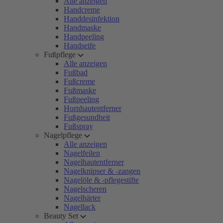
Alle anzeigen
Handcreme
Handdesinfektion
Handmaske
Handpeeling
Handseife
Fußpflege
Alle anzeigen
Fußbad
Fußcreme
Fußmaske
Fußpeeling
Hornhautentferner
Fußgesundheit
Fußspray
Nagelpflege
Alle anzeigen
Nagelfeilen
Nagelhautentferner
Nagelknipser & -zangen
Nagelöle & -pflegestifte
Nagelscheren
Nagelhärter
Nagellack
Beauty Set