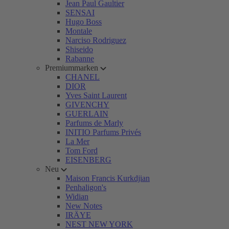
Jean Paul Gaultier
SENSAI
Hugo Boss
Montale
Narciso Rodriguez
Shiseido
Rabanne
Premiummarken
CHANEL
DIOR
Yves Saint Laurent
GIVENCHY
GUERLAIN
Parfums de Marly
INITIO Parfums Privés
La Mer
Tom Ford
EISENBERG
Neu
Maison Francis Kurkdjian
Penhaligon's
Widian
New Notes
IRÄYE
NEST NEW YORK