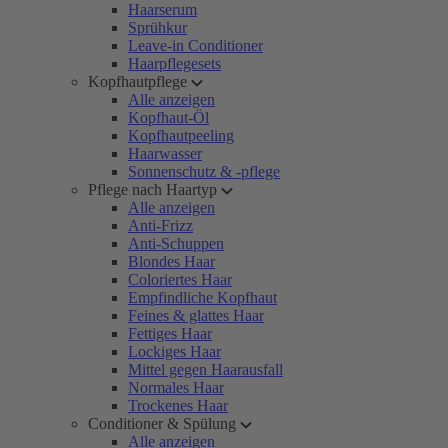
Haarserum
Sprühkur
Leave-in Conditioner
Haarpflegesets
Kopfhautpflege
Alle anzeigen
Kopfhaut-Öl
Kopfhautpeeling
Haarwasser
Sonnenschutz & -pflege
Pflege nach Haartyp
Alle anzeigen
Anti-Frizz
Anti-Schuppen
Blondes Haar
Coloriertes Haar
Empfindliche Kopfhaut
Feines & glattes Haar
Fettiges Haar
Lockiges Haar
Mittel gegen Haarausfall
Normales Haar
Trockenes Haar
Conditioner & Spülung
Alle anzeigen