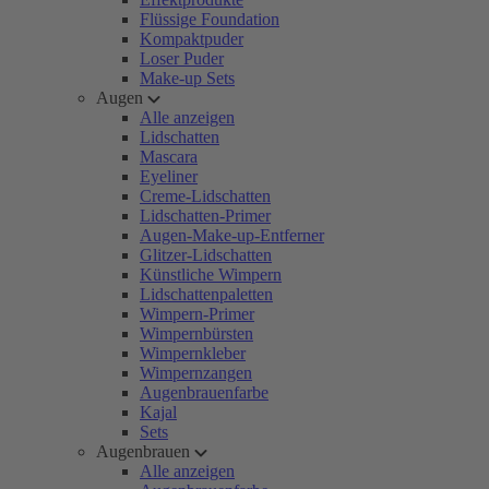
Flüssige Foundation
Kompaktpuder
Loser Puder
Make-up Sets
Augen
Alle anzeigen
Lidschatten
Mascara
Eyeliner
Creme-Lidschatten
Lidschatten-Primer
Augen-Make-up-Entferner
Glitzer-Lidschatten
Künstliche Wimpern
Lidschattenpaletten
Wimpern-Primer
Wimpernbürsten
Wimpernkleber
Wimpernzangen
Augenbrauenfarbe
Kajal
Sets
Augenbrauen
Alle anzeigen