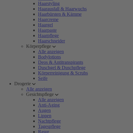
Haarstyling
Haarausfall & Haarwuchs
Haarbürsten & Kämme
Haarcreme
Haargel
Haarpaste
Haarpflege
Haarschneider
Körperpflege
Alle anzeigen
Bodylotions
Deos & Antitranspirants
Duschgel & Duschpflege
Körperreinigung & Scrubs
Seife
Drogerie
Alle anzeigen
Gesichtspflege
Alle anzeigen
Anti-Aging
Augen
Lippen
Nachtpflege
Tagespflege
Rasur