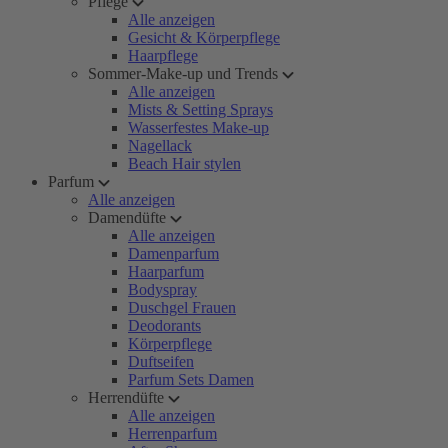
Pflege
Alle anzeigen
Gesicht & Körperpflege
Haarpflege
Sommer-Make-up und Trends
Alle anzeigen
Mists & Setting Sprays
Wasserfestes Make-up
Nagellack
Beach Hair stylen
Parfum
Alle anzeigen
Damendüfte
Alle anzeigen
Damenparfum
Haarparfum
Bodyspray
Duschgel Frauen
Deodorants
Körperpflege
Duftseifen
Parfum Sets Damen
Herrendüfte
Alle anzeigen
Herrenparfum