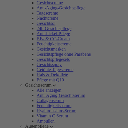
Gesichtscreme
Anti-Aging-Gesichtspflege
Tagescreme
Nachtcreme
Gesichtsöl
24h-Gesichtspflege
Anti-Pickel-Pflege
BB- & CC-Cream
Feuchtigkeitscreme
Gesichtsmasken
Gesichtspflege ohne Parabene
Gesichtspflegesets
Gesichtsspray
Getönte Tagescreme
Hals & Dekolleté
Pflege mit Q10
Gesichtsserum
Alle anzeigen
Anti-Aging-Gesichtsserum
Collagenserum
Feuchtigkeitsserum
Hyaluronsäure-Serum
Vitamin C Serum
Ampullen
Augenpflege