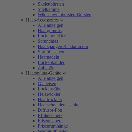
Skelettbürsten
Stielkämme
Wildschweinborsten-Bürsten
Haar-Accessoires
Alle anzeigen
Haargummis
Lockenwickler
Scrunchies
Haarspangen & -klammern
Sprühflaschen
Haarnadeln
Lockenbänder
Zubehör
Haarstyling-Geräte
Alle anzeigen
Glätteisen
Lockenstäbe
Heizwickler
Haartrockner
Haarschneidemaschine
Diffusor-Fön
Effilierschere
Friseurschere
Friseurumhänge
Warmluftbürsten