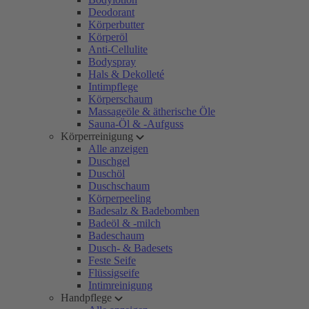
Deodorant
Körperbutter
Körperöl
Anti-Cellulite
Bodyspray
Hals & Dekolleté
Intimpflege
Körperschaum
Massageöle & ätherische Öle
Sauna-Öl & -Aufguss
Körperreinigung
Alle anzeigen
Duschgel
Duschöl
Duschschaum
Körperpeeling
Badesalz & Badebomben
Badeöl & -milch
Badeschaum
Dusch- & Badesets
Feste Seife
Flüssigseife
Intimreinigung
Handpflege