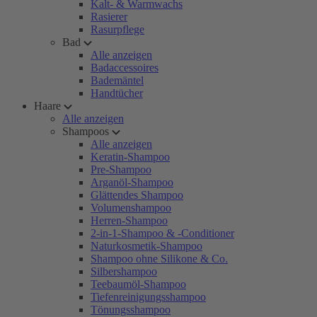
Kalt- & Warmwachs
Rasierer
Rasurpflege
Bad
Alle anzeigen
Badaccessoires
Bademäntel
Handtücher
Haare
Alle anzeigen
Shampoos
Alle anzeigen
Keratin-Shampoo
Pre-Shampoo
Arganöl-Shampoo
Glättendes Shampoo
Volumenshampoo
Herren-Shampoo
2-in-1-Shampoo & -Conditioner
Naturkosmetik-Shampoo
Shampoo ohne Silikone & Co.
Silbershampoo
Teebaumöl-Shampoo
Tiefenreinigungsshampoo
Tönungsshampoo