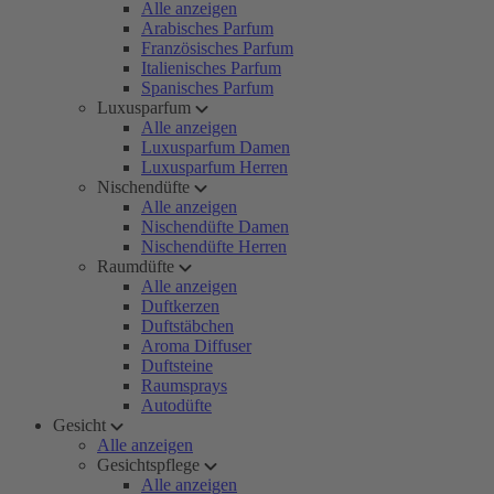
Alle anzeigen
Arabisches Parfum
Französisches Parfum
Italienisches Parfum
Spanisches Parfum
Luxusparfum
Alle anzeigen
Luxusparfum Damen
Luxusparfum Herren
Nischendüfte
Alle anzeigen
Nischendüfte Damen
Nischendüfte Herren
Raumdüfte
Alle anzeigen
Duftkerzen
Duftstäbchen
Aroma Diffuser
Duftsteine
Raumsprays
Autodüfte
Gesicht
Alle anzeigen
Gesichtspflege
Alle anzeigen