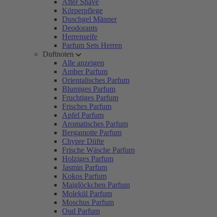
After Shave
Körperpflege
Duschgel Männer
Deodorants
Herrenseife
Parfum Sets Herren
Duftnoten
Alle anzeigen
Amber Parfum
Orientalisches Parfum
Blumiges Parfum
Fruchtiges Parfum
Frisches Parfum
Apfel Parfum
Aromatisches Parfum
Bergamotte Parfum
Chypre Düfte
Frische Wäsche Parfum
Holziges Parfum
Jasmin Parfum
Kokos Parfum
Maiglöckchen Parfum
Molekül Parfum
Moschus Parfum
Oud Parfum