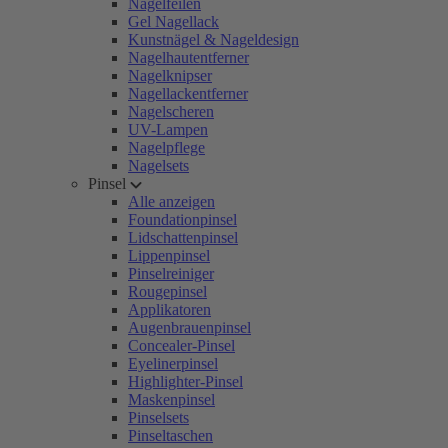
Nagelfeilen
Gel Nagellack
Kunstnägel & Nageldesign
Nagelhautentferner
Nagelknipser
Nagellackentferner
Nagelscheren
UV-Lampen
Nagelpflege
Nagelsets
Pinsel
Alle anzeigen
Foundationpinsel
Lidschattenpinsel
Lippenpinsel
Pinselreiniger
Rougepinsel
Applikatoren
Augenbrauenpinsel
Concealer-Pinsel
Eyelinerpinsel
Highlighter-Pinsel
Maskenpinsel
Pinselsets
Pinseltaschen