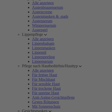
Alle anzeigen
Augenbrauenserum
Augencreme
Augenmasken & -pads
Augenserum
Wimpernserum
Augengel
Lippenpflege
Alle anzeigen
Lippenbalsam
Lippenmasken
Lippenöl
Lippenpeeling
Lippenserum
Pflege nach Hautbedürfnis/Hauttyp
Alle anzeigen
Für fettige Haut
Für Mischhaut
Für sensible Haut
Für trockene Haut
Für unreine Haut
Anti-Aging-Gesichtspflege
Gegen Rötungen
Mit Sonnenschutz
Gesichtsmasken