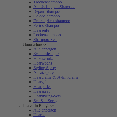
Trockenshampoo
Anti-Schuppen-Shampoo
Repair-Shampoo
Color-Shampoo
Feuchtigkeitsshampoo
Festes Shampoo
Haarseife
Lockenshampoo
Shampoo-Sets
Haarstyling
Alle anzeigen
Schaumfestiger
Hitzeschutz
Haarwachs
Styling Spray
Ansatzspray
Haarcreme & Stylingcreme
Haargel
Haarpuder
Haarspray
Haarstyling-Sets
Sea Salt Spray
Leave-In Pflege
Alle anzeigen
Haaröl