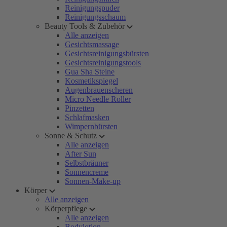
Reinigungspuder
Reinigungsschaum
Beauty Tools & Zubehör
Alle anzeigen
Gesichtsmassage
Gesichtsreinigungsbürsten
Gesichtsreinigungstools
Gua Sha Steine
Kosmetikspiegel
Augenbrauenscheren
Micro Needle Roller
Pinzetten
Schlafmasken
Wimpernbürsten
Sonne & Schutz
Alle anzeigen
After Sun
Selbstbräuner
Sonnencreme
Sonnen-Make-up
Körper
Alle anzeigen
Körperpflege
Alle anzeigen
Bodylotion