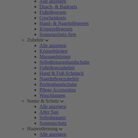
Alle anzeigen
Dusch- & Badesets
Fußpflegesets
Geschenksets
Hand- & Nagelpflegesets
Körperpflegesets
Sonnenschutz-Sets
Zubehör
Alle anzeigen
Körperbürsten
Massagebürsten
Selbstbräungshandschuhe
Fußpflegezubehör
Hand & Fuß-Schmuck
Nagelpflegezubehör
Peelinghandschuhe
Pflege Accessoires
Waschlappen
Sonne & Schutz
Alle anzeigen
After Sun
Selbstbräuner
Sonnenschutz
Haarentfernung
Alle anzeigen