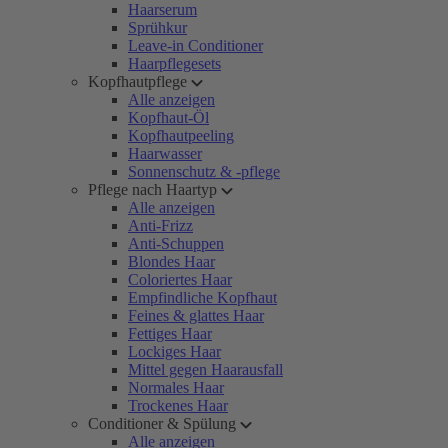
Haarserum
Sprühkur
Leave-in Conditioner
Haarpflegesets
Kopfhautpflege
Alle anzeigen
Kopfhaut-Öl
Kopfhautpeeling
Haarwasser
Sonnenschutz & -pflege
Pflege nach Haartyp
Alle anzeigen
Anti-Frizz
Anti-Schuppen
Blondes Haar
Coloriertes Haar
Empfindliche Kopfhaut
Feines & glattes Haar
Fettiges Haar
Lockiges Haar
Mittel gegen Haarausfall
Normales Haar
Trockenes Haar
Conditioner & Spülung
Alle anzeigen