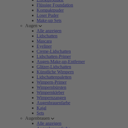
Flüssige Foundation
Kompaktpuder
Loser Puder
Make-up Sets
Augen
Alle anzeigen
Lidschatten
Mascara
Eyeliner
Creme-Lidschatten
Lidschatten-Primer
Augen-Make-up-Entferner
Glitzer-Lidschatten
Künstliche Wimpern
Lidschattenpaletten
Wimpern-Primer
Wimpernbürsten
Wimpernkleber
Wimpernzangen
Augenbrauenfarbe
Kajal
Sets
Augenbrauen
Alle anzeigen