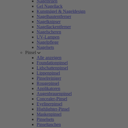
Nagelfeilen
Gel Nagellack
Kunstnägel & Nageldesign
Nagelhautentferner
Nagelknipser
Nagellackentferner
Nagelscheren
UV-Lampen
Nagelpflege
Nagelsets
Pinsel
Alle anzeigen
Foundationpinsel
Lidschattenpinsel
Lippenpinsel
Pinselreiniger
Rougepinsel
Applikatoren
Augenbrauenpinsel
Concealer-Pinsel
Eyelinerpinsel
Highlighter-Pinsel
Maskenpinsel
Pinselsets
Pinseltaschen