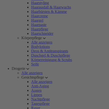
Haarstyling
Haarausfall & Haarwuchs
Haarbürsten & Kämme
Haarcreme
Haargel
Haarpaste
Haarpflege
Haarschneider
Körperpflege
Alle anzeigen
Bodylotions
Deos & Antitranspirants
Duschgel & Duschpflege
Körperreinigung & Scrubs
Seife
Drogerie
Alle anzeigen
Gesichtspflege
Alle anzeigen
Anti-Aging
Augen
Lippen
Nachtpflege
Tagespflege
Rasur