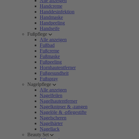
Alle anzeigen
Handcreme
Handdesinfektion
Handmaske
Handpeeling
Handseife
Fußpflege
Alle anzeigen
Fußbad
Fußcreme
Fußmaske
Fußpeeling
Hornhautentferner
Fußgesundheit
Fußspray
Nagelpflege
Alle anzeigen
Nagelfeilen
Nagelhautentferner
Nagelknipser & -zangen
Nagelöle & -pflegestifte
Nagelscheren
Nagelhärter
Nagellack
Beauty Set