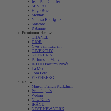
Jean Paul Gaultier
SENSAI
Hugo Boss
Montale
Narciso Rodriguez
Shiseido
Rabanne
Premiummarken
CHANEL
DIOR
Yves Saint Laurent
GIVENCHY
GUERLAIN
Parfums de Marly
INITIO Parfums Privés
La Mer
Tom Ford
EISENBERG
Neu
Maison Francis Kurkdjian
Penhaligon's
Widian
New Notes
IRÄYE
NEST NEW YORK