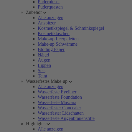
Puderpinsel
Puderquasten
Zubehör
Alle anzeigen
Anspitzer
Kosmetikspiegel & Schminkspiegel
Kosmetiktaschen
Make-up Leerpaletten
Make-up Schwämme
Blotting Paper
Nägel
Augen
Lippen
Sets
Teint
Wasserfestes Make-up
Alle anzeigen
Wasserfeste Eyeliner
Wasserfeste Foundation
Wasserfeste Mascara
Wasserfester Concealer
Wasserfester Lidschatten
Wasserfeste Augenbrauenstifte
Highlights
Alle anzeigen