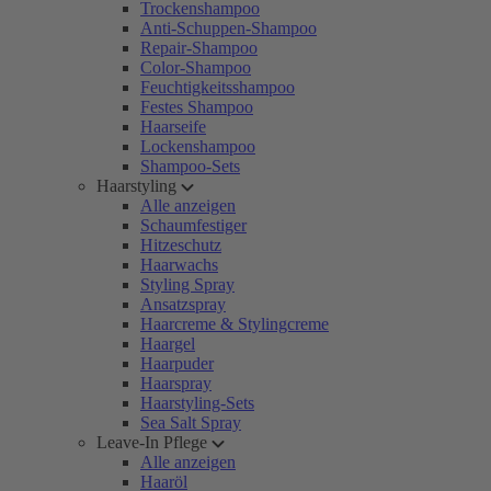
Trockenshampoo
Anti-Schuppen-Shampoo
Repair-Shampoo
Color-Shampoo
Feuchtigkeitsshampoo
Festes Shampoo
Haarseife
Lockenshampoo
Shampoo-Sets
Haarstyling
Alle anzeigen
Schaumfestiger
Hitzeschutz
Haarwachs
Styling Spray
Ansatzspray
Haarcreme & Stylingcreme
Haargel
Haarpuder
Haarspray
Haarstyling-Sets
Sea Salt Spray
Leave-In Pflege
Alle anzeigen
Haaröl