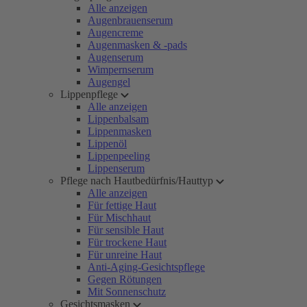
Alle anzeigen
Augenbrauenserum
Augencreme
Augenmasken & -pads
Augenserum
Wimpernserum
Augengel
Lippenpflege
Alle anzeigen
Lippenbalsam
Lippenmasken
Lippenöl
Lippenpeeling
Lippenserum
Pflege nach Hautbedürfnis/Hauttyp
Alle anzeigen
Für fettige Haut
Für Mischhaut
Für sensible Haut
Für trockene Haut
Für unreine Haut
Anti-Aging-Gesichtspflege
Gegen Rötungen
Mit Sonnenschutz
Gesichtsmasken