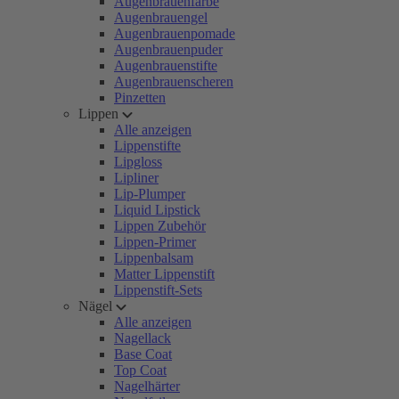
Augenbrauenfarbe
Augenbrauengel
Augenbrauenpomade
Augenbrauenpuder
Augenbrauenstifte
Augenbrauenscheren
Pinzetten
Lippen
Alle anzeigen
Lippenstifte
Lipgloss
Lipliner
Lip-Plumper
Liquid Lipstick
Lippen Zubehör
Lippen-Primer
Lippenbalsam
Matter Lippenstift
Lippenstift-Sets
Nägel
Alle anzeigen
Nagellack
Base Coat
Top Coat
Nagelhärter