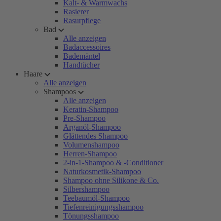
Kalt- & Warmwachs
Rasierer
Rasurpflege
Bad
Alle anzeigen
Badaccessoires
Bademäntel
Handtücher
Haare
Alle anzeigen
Shampoos
Alle anzeigen
Keratin-Shampoo
Pre-Shampoo
Arganöl-Shampoo
Glättendes Shampoo
Volumenshampoo
Herren-Shampoo
2-in-1-Shampoo & -Conditioner
Naturkosmetik-Shampoo
Shampoo ohne Silikone & Co.
Silbershampoo
Teebaumöl-Shampoo
Tiefenreinigungsshampoo
Tönungsshampoo