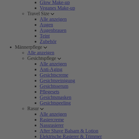
Glow Make-up
Veganes Make-up
Travel Size
Alle anzeigen
Augen
Augenbrauen
Teint
Zubehör
Männerpflege
Alle anzeigen
Gesichtspflege
Alle anzeigen
Anti-Aging
Gesichtscreme
Gesichtsreinigung
Gesichtsserum
Pflegesets
Gesichtsmasken
Gesichtspeeling
Rasur
Alle anzeigen
Rasiercreme
Nassrasierer
After Shave Balsam & Lotion
Elektrische Rasierer & Trimmer