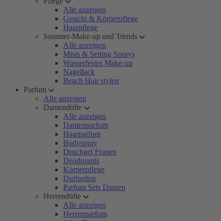
Pflege
Alle anzeigen
Gesicht & Körperpflege
Haarpflege
Sommer-Make-up und Trends
Alle anzeigen
Mists & Setting Sprays
Wasserfestes Make-up
Nagellack
Beach Hair stylen
Parfum
Alle anzeigen
Damendüfte
Alle anzeigen
Damenparfum
Haarparfum
Bodyspray
Duschgel Frauen
Deodorants
Körperpflege
Duftseifen
Parfum Sets Damen
Herrendüfte
Alle anzeigen
Herrenparfum