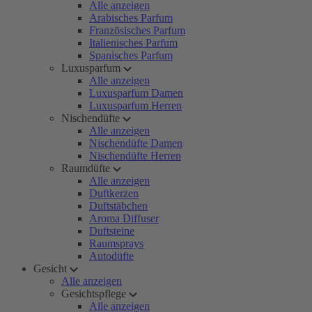
Alle anzeigen
Arabisches Parfum
Französisches Parfum
Italienisches Parfum
Spanisches Parfum
Luxusparfum
Alle anzeigen
Luxusparfum Damen
Luxusparfum Herren
Nischendüfte
Alle anzeigen
Nischendüfte Damen
Nischendüfte Herren
Raumdüfte
Alle anzeigen
Duftkerzen
Duftstäbchen
Aroma Diffuser
Duftsteine
Raumsprays
Autodüfte
Gesicht
Alle anzeigen
Gesichtspflege
Alle anzeigen