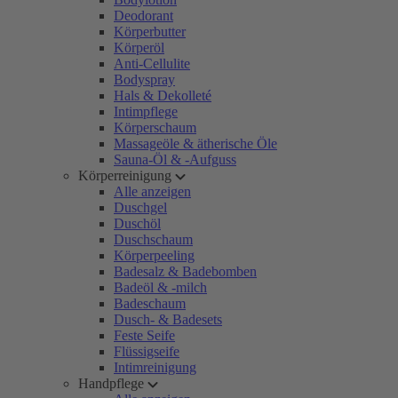
Deodorant
Körperbutter
Körperöl
Anti-Cellulite
Bodyspray
Hals & Dekolleté
Intimpflege
Körperschaum
Massageöle & ätherische Öle
Sauna-Öl & -Aufguss
Körperreinigung
Alle anzeigen
Duschgel
Duschöl
Duschschaum
Körperpeeling
Badesalz & Badebomben
Badeöl & -milch
Badeschaum
Dusch- & Badesets
Feste Seife
Flüssigseife
Intimreinigung
Handpflege