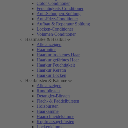
Color-Conditioner
Feuchtigkeits-Conditioner
Anti-Schuppen-Spülung
Anti-Frizz-Conditioner
Aufbau & Reparatur Spülung
Locken-Conditioner
Volumen-Conditioner
Haarmaske & Haarkur
Alle anzeigen
Haarbutter
Haarkur trockenes Haar
Haarkur gefärbtes Haar
Haarkur Feuchtigkeit
Haarkur Keratin
Haarkur Locken
Haarbürsten & Kämme
Alle anzeigen
Rundbürsten
Detangler-Bürsten
Flach- & Paddelbürsten
Holzbürsten
Haarkämme
Haarschneidekämme
Kopfmassagebürsten
Lockenkämme