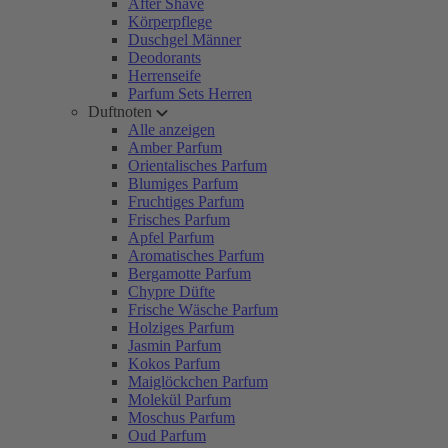
After Shave
Körperpflege
Duschgel Männer
Deodorants
Herrenseife
Parfum Sets Herren
Duftnoten
Alle anzeigen
Amber Parfum
Orientalisches Parfum
Blumiges Parfum
Fruchtiges Parfum
Frisches Parfum
Apfel Parfum
Aromatisches Parfum
Bergamotte Parfum
Chypre Düfte
Frische Wäsche Parfum
Holziges Parfum
Jasmin Parfum
Kokos Parfum
Maiglöckchen Parfum
Molekül Parfum
Moschus Parfum
Oud Parfum