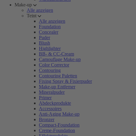
Make-up
Alle anzeigen
Teint
Alle anzeigen
Foundation
Concealer
Puder
Blush
Highlighter
BB- & CC-Cream
Camouflage Make-up
Color Corrector
Contouring
Contouring Paletten
Fixing Spray & Fixierpuder
Make-up Entferner
Mineralpuder
Primer
Abdeckprodukte
Accessoires
Anti-Aging Make-up
Bronzer
Compact-Foundation
Creme-Foundation
Effektprodukte