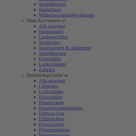
Skelettbürsten
Stielkämme
Wildschweinborsten-Bürsten
Haar-Accessoires
Alle anzeigen
Haargummis
Lockenwickler
Scrunchies
Haarspangen & -klammern
Sprühflaschen
Haarnadeln
Lockenbänder
Zubehör
Haarstyling-Geräte
Alle anzeigen
Glätteisen
Lockenstäbe
Heizwickler
Haartrockner
Haarschneidemaschine
Diffusor-Fön
Effilierschere
Friseurschere
Friseurumhänge
Warmluftbürsten