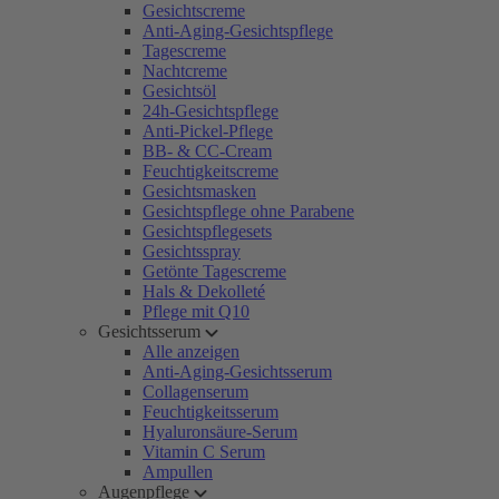
Gesichtscreme
Anti-Aging-Gesichtspflege
Tagescreme
Nachtcreme
Gesichtsöl
24h-Gesichtspflege
Anti-Pickel-Pflege
BB- & CC-Cream
Feuchtigkeitscreme
Gesichtsmasken
Gesichtspflege ohne Parabene
Gesichtspflegesets
Gesichtsspray
Getönte Tagescreme
Hals & Dekolleté
Pflege mit Q10
Gesichtsserum
Alle anzeigen
Anti-Aging-Gesichtsserum
Collagenserum
Feuchtigkeitsserum
Hyaluronsäure-Serum
Vitamin C Serum
Ampullen
Augenpflege