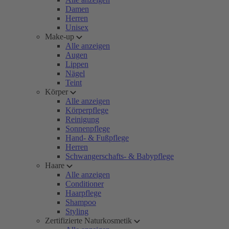
Damen
Herren
Unisex
Make-up
Alle anzeigen
Augen
Lippen
Nägel
Teint
Körper
Alle anzeigen
Körperpflege
Reinigung
Sonnenpflege
Hand- & Fußpflege
Herren
Schwangerschafts- & Babypflege
Haare
Alle anzeigen
Conditioner
Haarpflege
Shampoo
Styling
Zertifizierte Naturkosmetik