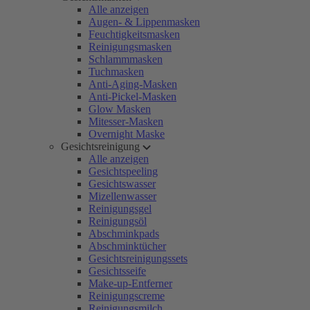
Alle anzeigen
Augen- & Lippenmasken
Feuchtigkeitsmasken
Reinigungsmasken
Schlammmasken
Tuchmasken
Anti-Aging-Masken
Anti-Pickel-Masken
Glow Masken
Mitesser-Masken
Overnight Maske
Gesichtsreinigung
Alle anzeigen
Gesichtspeeling
Gesichtswasser
Mizellenwasser
Reinigungsgel
Reinigungsöl
Abschminkpads
Abschminktücher
Gesichtsreinigungssets
Gesichtsseife
Make-up-Entferner
Reinigungscreme
Reinigungsmilch