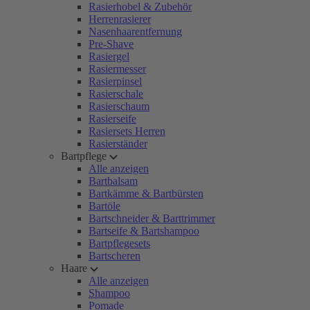
Rasierhobel & Zubehör
Herrenrasierer
Nasenhaarentfernung
Pre-Shave
Rasiergel
Rasiermesser
Rasierpinsel
Rasierschale
Rasierschaum
Rasierseife
Rasiersets Herren
Rasierständer
Bartpflege
Alle anzeigen
Bartbalsam
Bartkämme & Bartbürsten
Bartöle
Bartschneider & Barttrimmer
Bartseife & Bartshampoo
Bartpflegesets
Bartscheren
Haare
Alle anzeigen
Shampoo
Pomade