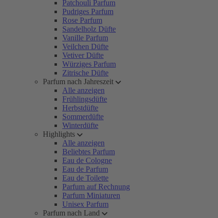
Patchouli Parfum
Pudriges Parfum
Rose Parfum
Sandelholz Düfte
Vanille Parfum
Veilchen Düfte
Vetiver Düfte
Würziges Parfum
Zitrische Düfte
Parfum nach Jahreszeit
Alle anzeigen
Frühlingsdüfte
Herbstdüfte
Sommerdüfte
Winterdüfte
Highlights
Alle anzeigen
Beliebtes Parfum
Eau de Cologne
Eau de Parfum
Eau de Toilette
Parfum auf Rechnung
Parfum Miniaturen
Unisex Parfum
Parfum nach Land