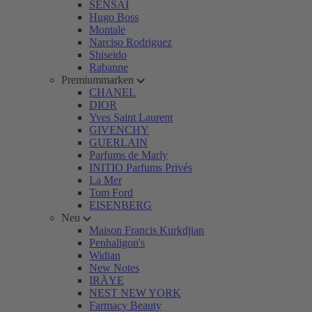
SENSAI
Hugo Boss
Montale
Narciso Rodriguez
Shiseido
Rabanne
Premiummarken
CHANEL
DIOR
Yves Saint Laurent
GIVENCHY
GUERLAIN
Parfums de Marly
INITIO Parfums Privés
La Mer
Tom Ford
EISENBERG
Neu
Maison Francis Kurkdjian
Penhaligon's
Widian
New Notes
IRÄYE
NEST NEW YORK
Farmacy Beauty