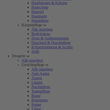
Haarbürsten & Kämme
Haarcreme
Haargel
Haarpaste
Haarpflege
Körperpflege
Alle anzeigen
Bodylotions
Deos & Antitranspirants
Duschgel & Duschpflege
Körperreinigung & Scrubs
Seife
Drogerie
Alle anzeigen
Gesichtspflege
Alle anzeigen
Anti-Aging
Augen
Lippen
Nachtpflege
Tagespflege
Rasur
Reinigung
Sonne
Zähne