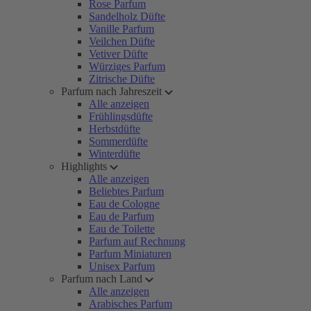
Rose Parfum
Sandelholz Düfte
Vanille Parfum
Veilchen Düfte
Vetiver Düfte
Würziges Parfum
Zitrische Düfte
Parfum nach Jahreszeit
Alle anzeigen
Frühlingsdüfte
Herbstdüfte
Sommerdüfte
Winterdüfte
Highlights
Alle anzeigen
Beliebtes Parfum
Eau de Cologne
Eau de Parfum
Eau de Toilette
Parfum auf Rechnung
Parfum Miniaturen
Unisex Parfum
Parfum nach Land
Alle anzeigen
Arabisches Parfum