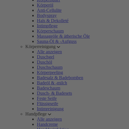
Körperöl
Anti-Cellulite
Bodyspray
Hals & Dekolleté
Intimpflege
Körperschaum
Massageöle & ätherische Öle
Sauna-Öl & -Aufguss
Körperreinigung
Alle anzeigen
Duschgel
Duschöl
Duschschaum
Körperpeeling
Badesalz & Badebomben
Badeöl & -milch
Badeschaum
Dusch- & Badesets
Feste Seife
Flüssigseife
Intimreinigung
Handpflege
Alle anzeigen
Handcreme