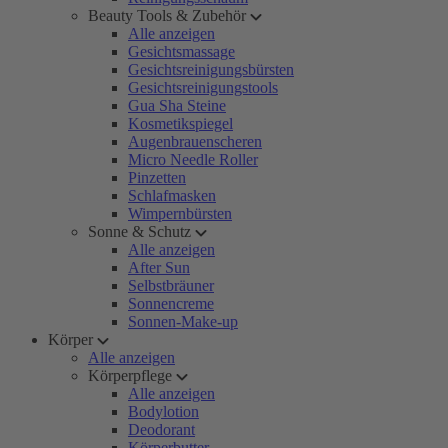
Beauty Tools & Zubehör
Alle anzeigen
Gesichtsmassage
Gesichtsreinigungsbürsten
Gesichtsreinigungstools
Gua Sha Steine
Kosmetikspiegel
Augenbrauenscheren
Micro Needle Roller
Pinzetten
Schlafmasken
Wimpernbürsten
Sonne & Schutz
Alle anzeigen
After Sun
Selbstbräuner
Sonnencreme
Sonnen-Make-up
Körper
Alle anzeigen
Körperpflege
Alle anzeigen
Bodylotion
Deodorant
Körperbutter