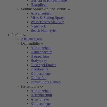
Gesicht & Körperpflege
Haarpflege
Sommer-Make-up und Trends
Alle anzeigen
Mists & Setting Sprays
Wasserfestes Make-up
Nagellack
Beach Hair stylen
Parfum
Alle anzeigen
Damendüfte
Alle anzeigen
Damenparfum
Haarparfum
Bodyspray
Duschgel Frauen
Deodorants
Körperpflege
Duftseifen
Parfum Sets Damen
Herrendüfte
Alle anzeigen
Herrenparfum
After Shave
Körperpflege