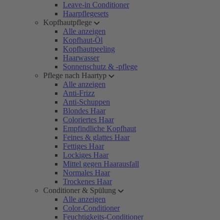
Leave-in Conditioner
Haarpflegesets
Kopfhautpflege
Alle anzeigen
Kopfhaut-Öl
Kopfhautpeeling
Haarwasser
Sonnenschutz & -pflege
Pflege nach Haartyp
Alle anzeigen
Anti-Frizz
Anti-Schuppen
Blondes Haar
Coloriertes Haar
Empfindliche Kopfhaut
Feines & glattes Haar
Fettiges Haar
Lockiges Haar
Mittel gegen Haarausfall
Normales Haar
Trockenes Haar
Conditioner & Spülung
Alle anzeigen
Color-Conditioner
Feuchtigkeits-Conditioner