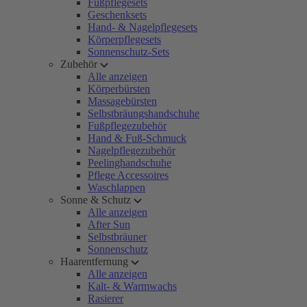
Fußpflegesets
Geschenksets
Hand- & Nagelpflegesets
Körperpflegesets
Sonnenschutz-Sets
Zubehör
Alle anzeigen
Körperbürsten
Massagebürsten
Selbstbräungshandschuhe
Fußpflegezubehör
Hand & Fuß-Schmuck
Nagelpflegezubehör
Peelinghandschuhe
Pflege Accessoires
Waschlappen
Sonne & Schutz
Alle anzeigen
After Sun
Selbstbräuner
Sonnenschutz
Haarentfernung
Alle anzeigen
Kalt- & Warmwachs
Rasierer