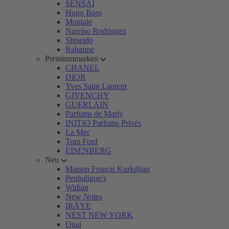
SENSAI
Hugo Boss
Montale
Narciso Rodriguez
Shiseido
Rabanne
Premiummarken
CHANEL
DIOR
Yves Saint Laurent
GIVENCHY
GUERLAIN
Parfums de Marly
INITIO Parfums Privés
La Mer
Tom Ford
EISENBERG
Neu
Maison Francis Kurkdjian
Penhaligon's
Widian
New Notes
IRÄYE
NEST NEW YORK
Ouai