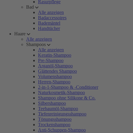
Rasurpflege
Bad
Alle anzeigen
Badaccessoires
Bademäntel
Handtücher
Haare
Alle anzeigen
Shampoos
Alle anzeigen
Keratin-Shampoo
Pre-Shampoo
Arganöl-Shampoo
Glättendes Shampoo
Volumenshampoo
Herren-Shampoo
2-in-1-Shampoo & -Conditioner
Naturkosmetik-Shampoo
Shampoo ohne Silikone & Co.
Silbershampoo
Teebaumöl-Shampoo
Tiefenreinigungsshampoo
Tönungsshampoo
Trockenshampoo
Anti-Schuppen-Shampoo