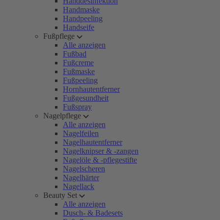
Handdesinfektion
Handmaske
Handpeeling
Handseife
Fußpflege
Alle anzeigen
Fußbad
Fußcreme
Fußmaske
Fußpeeling
Hornhautentferner
Fußgesundheit
Fußspray
Nagelpflege
Alle anzeigen
Nagelfeilen
Nagelhautentferner
Nagelknipser & -zangen
Nagelöle & -pflegestifte
Nagelscheren
Nagelhärter
Nagellack
Beauty Set
Alle anzeigen
Dusch- & Badesets