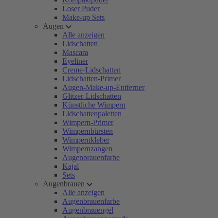
Loser Puder
Make-up Sets
Augen
Alle anzeigen
Lidschatten
Mascara
Eyeliner
Creme-Lidschatten
Lidschatten-Primer
Augen-Make-up-Entferner
Glitzer-Lidschatten
Künstliche Wimpern
Lidschattenpaletten
Wimpern-Primer
Wimpernbürsten
Wimpernkleber
Wimpernzangen
Augenbrauenfarbe
Kajal
Sets
Augenbrauen
Alle anzeigen
Augenbrauenfarbe
Augenbrauengel