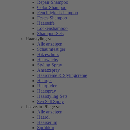
Repair-Shampoo
Color-Shampoo
Feuchtigkeitsshampoo
Festes Shampoo
Haarseife
Lockenshampoo
Shampoo-Sets
Haarstyling
Alle anzeigen
Schaumfestiger
Hitzeschutz
Haarwachs
Styling Spray
Ansatzspray
Haarcreme & Stylingcreme
Haargel
Haarpuder
Haarspray
Haarstyling-Sets
Sea Salt Spray
Leave-In Pflege
Alle anzeigen
Haaröl
Haarserum
Sprühkur