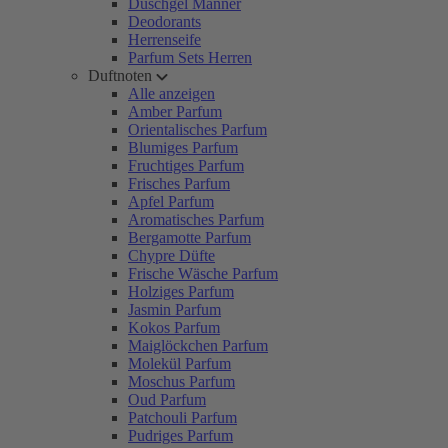
Duschgel Männer
Deodorants
Herrenseife
Parfum Sets Herren
Duftnoten
Alle anzeigen
Amber Parfum
Orientalisches Parfum
Blumiges Parfum
Fruchtiges Parfum
Frisches Parfum
Apfel Parfum
Aromatisches Parfum
Bergamotte Parfum
Chypre Düfte
Frische Wäsche Parfum
Holziges Parfum
Jasmin Parfum
Kokos Parfum
Maiglöckchen Parfum
Molekül Parfum
Moschus Parfum
Oud Parfum
Patchouli Parfum
Pudriges Parfum