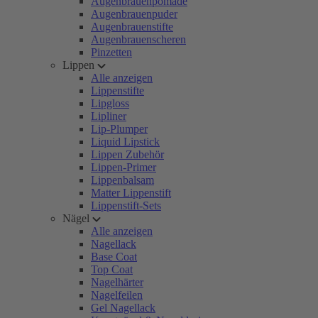
Augenbrauenpomade
Augenbrauenpuder
Augenbrauenstifte
Augenbrauenscheren
Pinzetten
Lippen
Alle anzeigen
Lippenstifte
Lipgloss
Lipliner
Lip-Plumper
Liquid Lipstick
Lippen Zubehör
Lippen-Primer
Lippenbalsam
Matter Lippenstift
Lippenstift-Sets
Nägel
Alle anzeigen
Nagellack
Base Coat
Top Coat
Nagelhärter
Nagelfeilen
Gel Nagellack