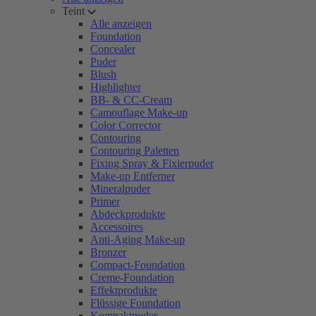
Teint
Alle anzeigen
Foundation
Concealer
Puder
Blush
Highlighter
BB- & CC-Cream
Camouflage Make-up
Color Corrector
Contouring
Contouring Paletten
Fixing Spray & Fixierpuder
Make-up Entferner
Mineralpuder
Primer
Abdeckprodukte
Accessoires
Anti-Aging Make-up
Bronzer
Compact-Foundation
Creme-Foundation
Effektprodukte
Flüssige Foundation
Kompaktpuder