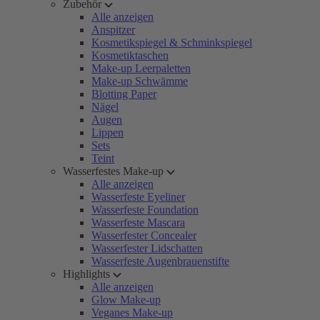
Zubehör
Alle anzeigen
Anspitzer
Kosmetikspiegel & Schminkspiegel
Kosmetiktaschen
Make-up Leerpaletten
Make-up Schwämme
Blotting Paper
Nägel
Augen
Lippen
Sets
Teint
Wasserfestes Make-up
Alle anzeigen
Wasserfeste Eyeliner
Wasserfeste Foundation
Wasserfeste Mascara
Wasserfester Concealer
Wasserfester Lidschatten
Wasserfeste Augenbrauenstifte
Highlights
Alle anzeigen
Glow Make-up
Veganes Make-up