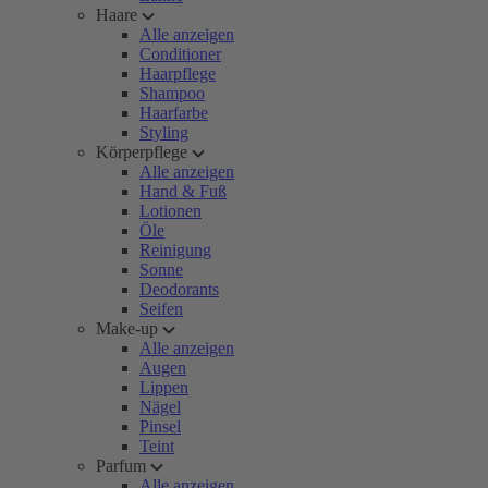
Haare
Alle anzeigen
Conditioner
Haarpflege
Shampoo
Haarfarbe
Styling
Körperpflege
Alle anzeigen
Hand & Fuß
Lotionen
Öle
Reinigung
Sonne
Deodorants
Seifen
Make-up
Alle anzeigen
Augen
Lippen
Nägel
Pinsel
Teint
Parfum
Alle anzeigen