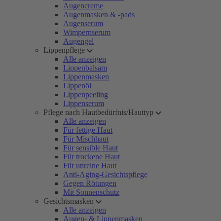
Augencreme
Augenmasken & -pads
Augenserum
Wimpernserum
Augengel
Lippenpflege
Alle anzeigen
Lippenbalsam
Lippenmasken
Lippenöl
Lippenpeeling
Lippenserum
Pflege nach Hautbedürfnis/Hauttyp
Alle anzeigen
Für fettige Haut
Für Mischhaut
Für sensible Haut
Für trockene Haut
Für unreine Haut
Anti-Aging-Gesichtspflege
Gegen Rötungen
Mit Sonnenschutz
Gesichtsmasken
Alle anzeigen
Augen- & Lippenmasken