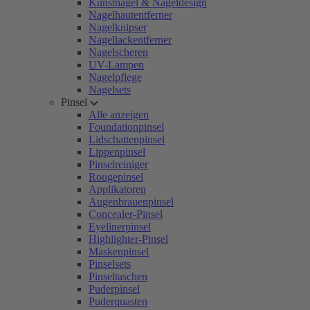
Kunstnägel & Nageldesign
Nagelhautentferner
Nagelknipser
Nagellackentferner
Nagelscheren
UV-Lampen
Nagelpflege
Nagelsets
Pinsel
Alle anzeigen
Foundationpinsel
Lidschattenpinsel
Lippenpinsel
Pinselreiniger
Rougepinsel
Applikatoren
Augenbrauenpinsel
Concealer-Pinsel
Eyelinerpinsel
Highlighter-Pinsel
Maskenpinsel
Pinselsets
Pinseltaschen
Puderpinsel
Puderquasten