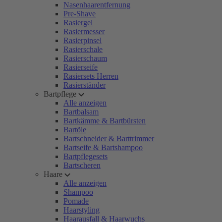
Nasenhaarentfernung
Pre-Shave
Rasiergel
Rasiermesser
Rasierpinsel
Rasierschale
Rasierschaum
Rasierseife
Rasiersets Herren
Rasierständer
Bartpflege
Alle anzeigen
Bartbalsam
Bartkämme & Bartbürsten
Bartöle
Bartschneider & Barttrimmer
Bartseife & Bartshampoo
Bartpflegesets
Bartscheren
Haare
Alle anzeigen
Shampoo
Pomade
Haarstyling
Haarausfall & Haarwuchs