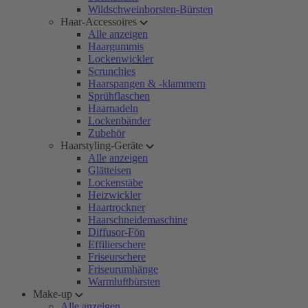
Wildschweinborsten-Bürsten
Haar-Accessoires
Alle anzeigen
Haargummis
Lockenwickler
Scrunchies
Haarspangen & -klammern
Sprühflaschen
Haarnadeln
Lockenbänder
Zubehör
Haarstyling-Geräte
Alle anzeigen
Glätteisen
Lockenstäbe
Heizwickler
Haartrockner
Haarschneidemaschine
Diffusor-Fön
Effilierschere
Friseurschere
Friseurumhänge
Warmluftbürsten
Make-up
Alle anzeigen