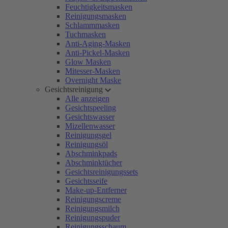
Feuchtigkeitsmasken
Reinigungsmasken
Schlammmasken
Tuchmasken
Anti-Aging-Masken
Anti-Pickel-Masken
Glow Masken
Mitesser-Masken
Overnight Maske
Gesichtsreinigung
Alle anzeigen
Gesichtspeeling
Gesichtswasser
Mizellenwasser
Reinigungsgel
Reinigungsöl
Abschminkpads
Abschminktücher
Gesichtsreinigungssets
Gesichtsseife
Make-up-Entferner
Reinigungscreme
Reinigungsmilch
Reinigungspuder
Reinigungsschaum