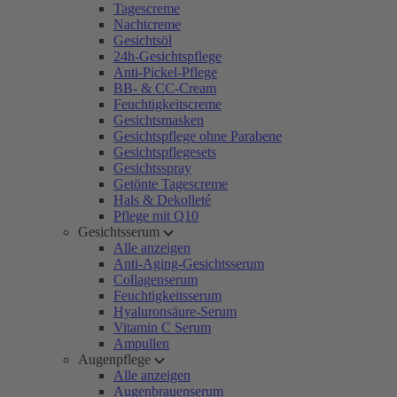
Tagescreme
Nachtcreme
Gesichtsöl
24h-Gesichtspflege
Anti-Pickel-Pflege
BB- & CC-Cream
Feuchtigkeitscreme
Gesichtsmasken
Gesichtspflege ohne Parabene
Gesichtspflegesets
Gesichtsspray
Getönte Tagescreme
Hals & Dekolleté
Pflege mit Q10
Gesichtsserum
Alle anzeigen
Anti-Aging-Gesichtsserum
Collagenserum
Feuchtigkeitsserum
Hyaluronsäure-Serum
Vitamin C Serum
Ampullen
Augenpflege
Alle anzeigen
Augenbrauenserum