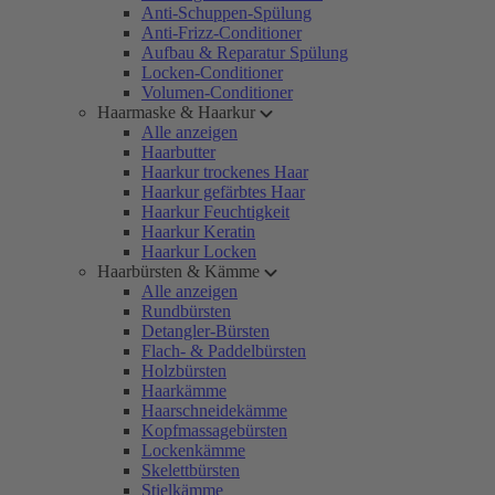
Anti-Schuppen-Spülung
Anti-Frizz-Conditioner
Aufbau & Reparatur Spülung
Locken-Conditioner
Volumen-Conditioner
Haarmaske & Haarkur
Alle anzeigen
Haarbutter
Haarkur trockenes Haar
Haarkur gefärbtes Haar
Haarkur Feuchtigkeit
Haarkur Keratin
Haarkur Locken
Haarbürsten & Kämme
Alle anzeigen
Rundbürsten
Detangler-Bürsten
Flach- & Paddelbürsten
Holzbürsten
Haarkämme
Haarschneidekämme
Kopfmassagebürsten
Lockenkämme
Skelettbürsten
Stielkämme