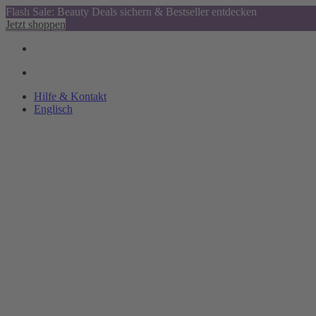
Flash Sale: Beauty Deals sichern & Bestseller entdecken
Jetzt shoppen
Hilfe & Kontakt
Englisch