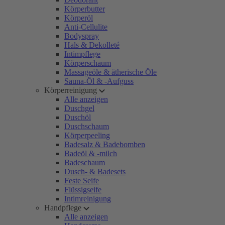
Körperbutter
Körperöl
Anti-Cellulite
Bodyspray
Hals & Dekolleté
Intimpflege
Körperschaum
Massageöle & ätherische Öle
Sauna-Öl & -Aufguss
Körperreinigung
Alle anzeigen
Duschgel
Duschöl
Duschschaum
Körperpeeling
Badesalz & Badebomben
Badeöl & -milch
Badeschaum
Dusch- & Badesets
Feste Seife
Flüssigseife
Intimreinigung
Handpflege
Alle anzeigen