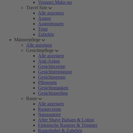
Veganes Make-up
Travel Size
Alle anzeigen
Augen
Augenbrauen
Teint
Zubehör
Männerpflege
Alle anzeigen
Gesichtspflege
Alle anzeigen
Anti-Aging
Gesichtscreme
Gesichtsreinigung
Gesichtsserum
Pflegesets
Gesichtsmasken
Gesichtspeeling
Rasur
Alle anzeigen
Rasiercreme
Nassrasierer
After Shave Balsam & Lotion
Elektrische Rasierer & Trimmer
Rasierhobel & Zubehör