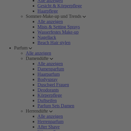
Alle anzeigen
Gesicht & Körperpflege
Haarpflege
Sommer-Make-up und Trends
Alle anzeigen
Mists & Setting Sprays
Wasserfestes Make-up
Nagellack
Beach Hair stylen
Parfum
Alle anzeigen
Damendüfte
Alle anzeigen
Damenparfum
Haarparfum
Bodyspray
Duschgel Frauen
Deodorants
Körperpflege
Duftseifen
Parfum Sets Damen
Herrendüfte
Alle anzeigen
Herrenparfum
After Shave