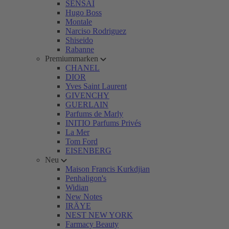
SENSAI
Hugo Boss
Montale
Narciso Rodriguez
Shiseido
Rabanne
Premiummarken
CHANEL
DIOR
Yves Saint Laurent
GIVENCHY
GUERLAIN
Parfums de Marly
INITIO Parfums Privés
La Mer
Tom Ford
EISENBERG
Neu
Maison Francis Kurkdjian
Penhaligon's
Widian
New Notes
IRÄYE
NEST NEW YORK
Farmacy Beauty