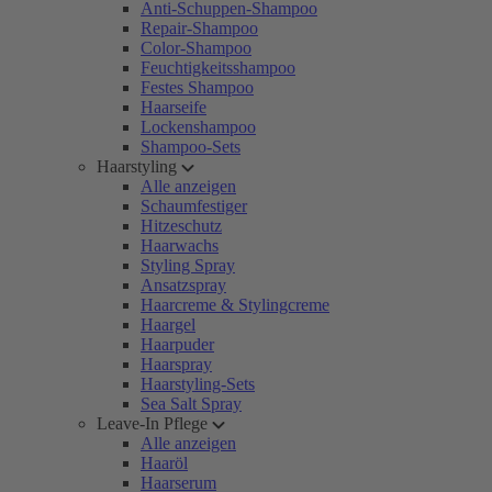
Anti-Schuppen-Shampoo
Repair-Shampoo
Color-Shampoo
Feuchtigkeitsshampoo
Festes Shampoo
Haarseife
Lockenshampoo
Shampoo-Sets
Haarstyling
Alle anzeigen
Schaumfestiger
Hitzeschutz
Haarwachs
Styling Spray
Ansatzspray
Haarcreme & Stylingcreme
Haargel
Haarpuder
Haarspray
Haarstyling-Sets
Sea Salt Spray
Leave-In Pflege
Alle anzeigen
Haaröl
Haarserum