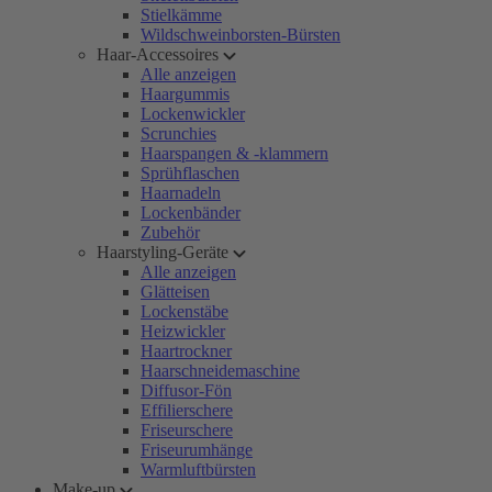
Stielkämme
Wildschweinborsten-Bürsten
Haar-Accessoires
Alle anzeigen
Haargummis
Lockenwickler
Scrunchies
Haarspangen & -klammern
Sprühflaschen
Haarnadeln
Lockenbänder
Zubehör
Haarstyling-Geräte
Alle anzeigen
Glätteisen
Lockenstäbe
Heizwickler
Haartrockner
Haarschneidemaschine
Diffusor-Fön
Effilierschere
Friseurschere
Friseurumhänge
Warmluftbürsten
Make-up