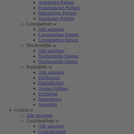
Arabisches Parfum
Französisches Parfum
Italienisches Parfum
Spanisches Parfum
Luxusparfum
Alle anzeigen
Luxusparfum Damen
Luxusparfum Herren
Nischendüfte
Alle anzeigen
Nischendüfte Damen
Nischendüfte Herren
Raumdüfte
Alle anzeigen
Duftkerzen
Duftstäbchen
Aroma Diffuser
Duftsteine
Raumsprays
Autodüfte
Gesicht
Alle anzeigen
Gesichtspflege
Alle anzeigen
Gesichtscreme