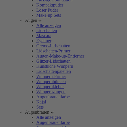
Kompaktpuder
Loser Puder
Make-up Sets
Augen
Alle anzeigen
Lidschatten
Mascara
Eyeliner
Creme-Lidschatten
Lidschatten-Primer
Augen-Make-up-Entferner
Glitzer-Lidschatten
Künstliche Wimpern
Lidschattenpaletten
Wimpern-Primer
Wimpernbürsten
Wimpernkleber
Wimpernzangen
Augenbrauenfarbe
Kajal
Sets
Augenbrauen
Alle anzeigen
Augenbrauenfarbe