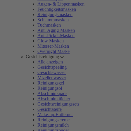
Augen- & Lippenmasken
Feuchtigkeitsmasken
Reinigungsmasken
Schlammmasken
Tuchmasken
Anti-Aging-Masken
Anti-Pickel-Masken
Glow Masken
Mitesser-Masken
Overnight Maske
Gesichtsreinigung
Alle anzeigen
Gesichtspeeling
Gesichtswasser
Mizellenwasser
Reinigungsgel
Reinigungsöl
Abschminkpads
Abschminktücher
Gesichtsreinigungssets
Gesichtsseife
Make-up-Entferner
Reinigungscreme
Reinigungsmilch
Reinigungspuder