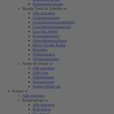
Reinigungsschaum
Beauty Tools & Zubehör
Alle anzeigen
Gesichtsmassage
Gesichtsreinigungsbürsten
Gesichtsreinigungstools
Gua Sha Steine
Kosmetikspiegel
Augenbrauenscheren
Micro Needle Roller
Pinzetten
Schlafmasken
Wimpernbürsten
Sonne & Schutz
Alle anzeigen
After Sun
Selbstbräuner
Sonnencreme
Sonnen-Make-up
Körper
Alle anzeigen
Körperpflege
Alle anzeigen
Bodylotion
Deodorant