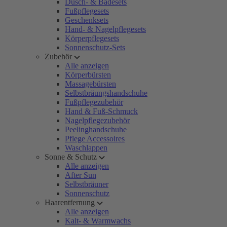
Dusch- & Badesets
Fußpflegesets
Geschenksets
Hand- & Nagelpflegesets
Körperpflegesets
Sonnenschutz-Sets
Zubehör
Alle anzeigen
Körperbürsten
Massagebürsten
Selbstbräungshandschuhe
Fußpflegezubehör
Hand & Fuß-Schmuck
Nagelpflegezubehör
Peelinghandschuhe
Pflege Accessoires
Waschlappen
Sonne & Schutz
Alle anzeigen
After Sun
Selbstbräuner
Sonnenschutz
Haarentfernung
Alle anzeigen
Kalt- & Warmwachs