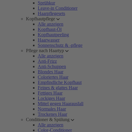
Sprühkur
Leave-in Conditioner
Haarpflegesets
Kopfhautpflege
Alle anzeigen
Kopfhaut-Öl
Kopfhautpeeling
Haarwasser
Sonnenschutz & -pflege
Pflege nach Haartyp
Alle anzeigen
Anti-Frizz
Anti-Schuppen
Blondes Haar
Coloriertes Haar
Empfindliche Kopfhaut
Feines & glattes Haar
Fettiges Haar
Lockiges Haar
Mittel gegen Haarausfall
Normales Haar
Trockenes Haar
Conditioner & Spülung
Alle anzeigen
Color-Conditioner