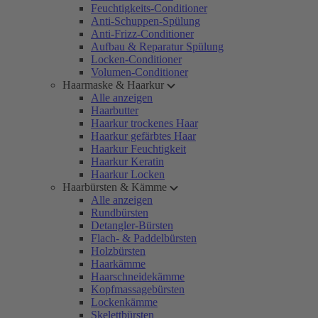
Feuchtigkeits-Conditioner
Anti-Schuppen-Spülung
Anti-Frizz-Conditioner
Aufbau & Reparatur Spülung
Locken-Conditioner
Volumen-Conditioner
Haarmaske & Haarkur
Alle anzeigen
Haarbutter
Haarkur trockenes Haar
Haarkur gefärbtes Haar
Haarkur Feuchtigkeit
Haarkur Keratin
Haarkur Locken
Haarbürsten & Kämme
Alle anzeigen
Rundbürsten
Detangler-Bürsten
Flach- & Paddelbürsten
Holzbürsten
Haarkämme
Haarschneidekämme
Kopfmassagebürsten
Lockenkämme
Skelettbürsten