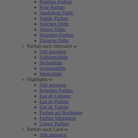
Pudriges Parfum
Rose Parfum
Sandelholz Düfte
Vanille Parfum
Veilchen Düfte
Vetiver Düfte
Würziges Parfum
Zitrische Düfte
Parfum nach Jahreszeit
Alle anzeigen
Frühlingsdüfte
Herbstdüfte
Sommerdüfte
Winterdüfte
Highlights
Alle anzeigen
Beliebtes Parfum
Eau de Cologne
Eau de Parfum
Eau de Toilette
Parfum auf Rechnung
Parfum Miniaturen
Unisex Parfum
Parfum nach Land
Alle anzeigen