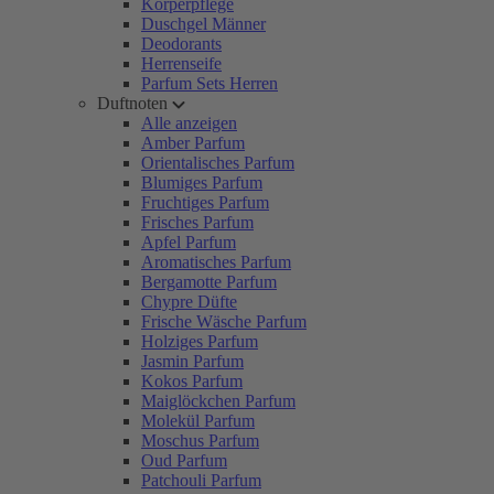
Körperpflege
Duschgel Männer
Deodorants
Herrenseife
Parfum Sets Herren
Duftnoten
Alle anzeigen
Amber Parfum
Orientalisches Parfum
Blumiges Parfum
Fruchtiges Parfum
Frisches Parfum
Apfel Parfum
Aromatisches Parfum
Bergamotte Parfum
Chypre Düfte
Frische Wäsche Parfum
Holziges Parfum
Jasmin Parfum
Kokos Parfum
Maiglöckchen Parfum
Molekül Parfum
Moschus Parfum
Oud Parfum
Patchouli Parfum