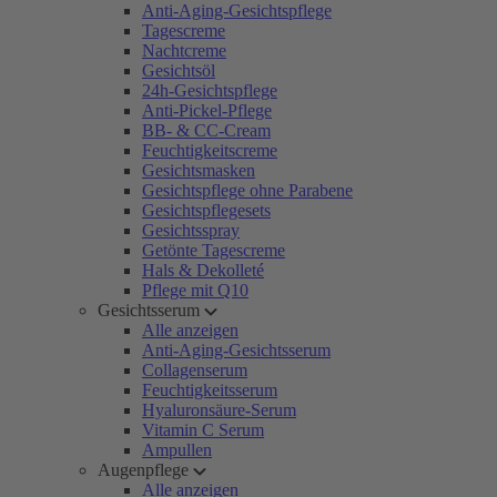
Anti-Aging-Gesichtspflege
Tagescreme
Nachtcreme
Gesichtsöl
24h-Gesichtspflege
Anti-Pickel-Pflege
BB- & CC-Cream
Feuchtigkeitscreme
Gesichtsmasken
Gesichtspflege ohne Parabene
Gesichtspflegesets
Gesichtsspray
Getönte Tagescreme
Hals & Dekolleté
Pflege mit Q10
Gesichtsserum
Alle anzeigen
Anti-Aging-Gesichtsserum
Collagenserum
Feuchtigkeitsserum
Hyaluronsäure-Serum
Vitamin C Serum
Ampullen
Augenpflege
Alle anzeigen