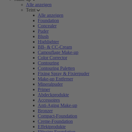
Alle anzeigen
Teint
Alle anzeigen
Foundation
Concealer
Puder
Blush
Highlighter
BB- & CC-Cream
Camouflage Make-up
Color Corrector
Contouring
Contouring Paletten
Fixing Spray & Fixierpuder
Make-up Entferner
Mineralpuder
Primer
Abdeckprodukte
Accessoires
Anti-Aging Make-up
Bronzer
Compact-Foundation
Creme-Foundation
Effektprodukte
Flüssige Foundation