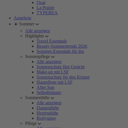
Ouai
La Prairie
TYPEBEA
Angebote
☀️ Sommer
Alle anzeigen
Highlights
Travel Essentials
Beauty-Sommertrends 2026
Sommer-Essentials für ihn
Sonnenpflege
Alle anzeigen
Sonnenschutz fürs Gesicht
Make-up mit LSF
Sonnenschutz für den Körper
Haarpflege mit LSF
After Sun
Selbstbräuner
Sommerdüfte
Alle anzeigen
Damendüfte
Herrendüfte
Bodyspray
Pflege