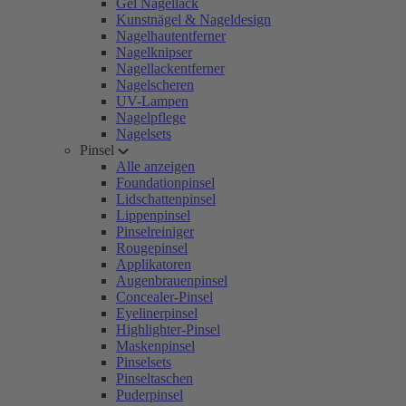
Gel Nagellack
Kunstnägel & Nageldesign
Nagelhautentferner
Nagelknipser
Nagellackentferner
Nagelscheren
UV-Lampen
Nagelpflege
Nagelsets
Pinsel
Alle anzeigen
Foundationpinsel
Lidschattenpinsel
Lippenpinsel
Pinselreiniger
Rougepinsel
Applikatoren
Augenbrauenpinsel
Concealer-Pinsel
Eyelinerpinsel
Highlighter-Pinsel
Maskenpinsel
Pinselsets
Pinseltaschen
Puderpinsel