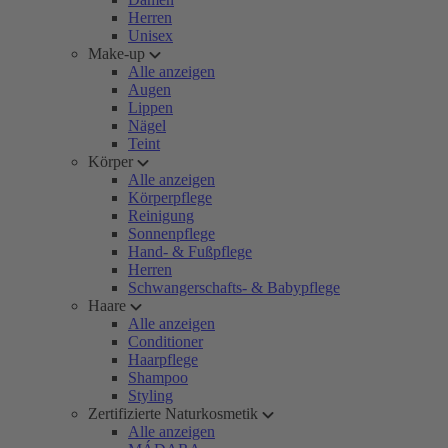
Herren
Unisex
Make-up
Alle anzeigen
Augen
Lippen
Nägel
Teint
Körper
Alle anzeigen
Körperpflege
Reinigung
Sonnenpflege
Hand- & Fußpflege
Herren
Schwangerschafts- & Babypflege
Haare
Alle anzeigen
Conditioner
Haarpflege
Shampoo
Styling
Zertifizierte Naturkosmetik
Alle anzeigen