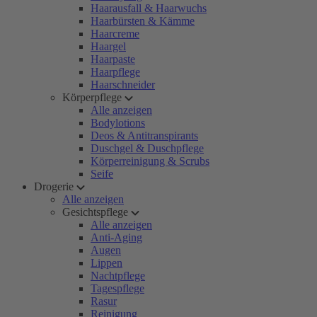
Haarausfall & Haarwuchs
Haarbürsten & Kämme
Haarcreme
Haargel
Haarpaste
Haarpflege
Haarschneider
Körperpflege
Alle anzeigen
Bodylotions
Deos & Antitranspirants
Duschgel & Duschpflege
Körperreinigung & Scrubs
Seife
Drogerie
Alle anzeigen
Gesichtspflege
Alle anzeigen
Anti-Aging
Augen
Lippen
Nachtpflege
Tagespflege
Rasur
Reinigung