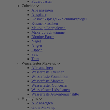
Puderquasten
Zubehör
Alle anzeigen
Anspitzer
Kosmetikspiegel & Schminkspiegel
Kosmetiktaschen
Make-up Leerpaletten
Make-up Schwämme
Blotting Paper
Nägel
Augen
Lippen
Sets
Teint
Wasserfestes Make-up
Alle anzeigen
Wasserfeste Eyeliner
Wasserfeste Foundation
Wasserfeste Mascara
Wasserfester Concealer
Wasserfester Lidschatten
Wasserfeste Augenbrauenstifte
Highlights
Alle anzeigen
Glow Make-up