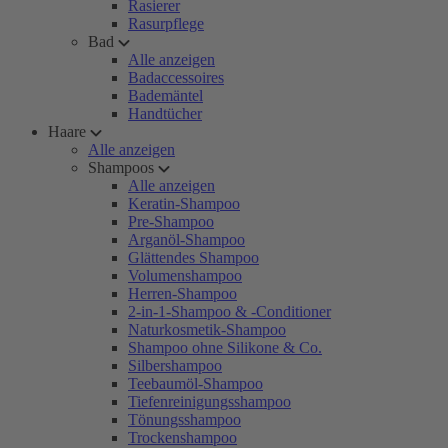
Rasierer
Rasurpflege
Bad
Alle anzeigen
Badaccessoires
Bademäntel
Handtücher
Haare
Alle anzeigen
Shampoos
Alle anzeigen
Keratin-Shampoo
Pre-Shampoo
Arganöl-Shampoo
Glättendes Shampoo
Volumenshampoo
Herren-Shampoo
2-in-1-Shampoo & -Conditioner
Naturkosmetik-Shampoo
Shampoo ohne Silikone & Co.
Silbershampoo
Teebaumöl-Shampoo
Tiefenreinigungsshampoo
Tönungsshampoo
Trockenshampoo