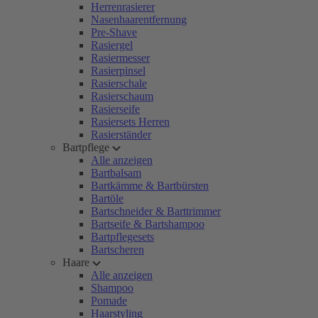
Herrenrasierer
Nasenhaarentfernung
Pre-Shave
Rasiergel
Rasiermesser
Rasierpinsel
Rasierschale
Rasierschaum
Rasierseife
Rasiersets Herren
Rasierständer
Bartpflege
Alle anzeigen
Bartbalsam
Bartkämme & Bartbürsten
Bartöle
Bartschneider & Barttrimmer
Bartseife & Bartshampoo
Bartpflegesets
Bartscheren
Haare
Alle anzeigen
Shampoo
Pomade
Haarstyling