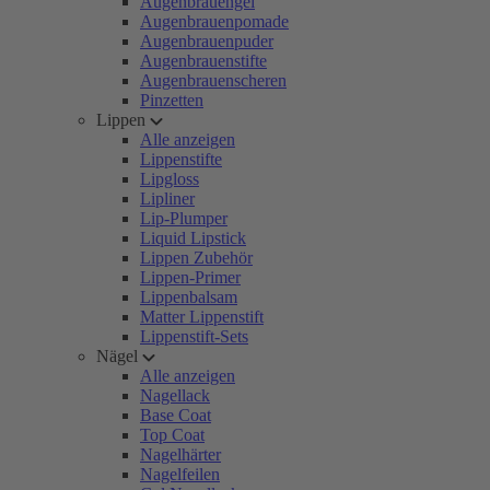
Augenbrauengel
Augenbrauenpomade
Augenbrauenpuder
Augenbrauenstifte
Augenbrauenscheren
Pinzetten
Lippen
Alle anzeigen
Lippenstifte
Lipgloss
Lipliner
Lip-Plumper
Liquid Lipstick
Lippen Zubehör
Lippen-Primer
Lippenbalsam
Matter Lippenstift
Lippenstift-Sets
Nägel
Alle anzeigen
Nagellack
Base Coat
Top Coat
Nagelhärter
Nagelfeilen