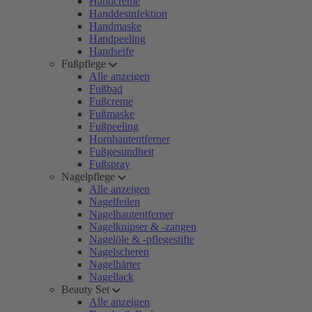
Handcreme
Handdesinfektion
Handmaske
Handpeeling
Handseife
Fußpflege
Alle anzeigen
Fußbad
Fußcreme
Fußmaske
Fußpeeling
Hornhautentferner
Fußgesundheit
Fußspray
Nagelpflege
Alle anzeigen
Nagelfeilen
Nagelhautentferner
Nagelknipser & -zangen
Nagelöle & -pflegestifte
Nagelscheren
Nagelhärter
Nagellack
Beauty Set
Alle anzeigen