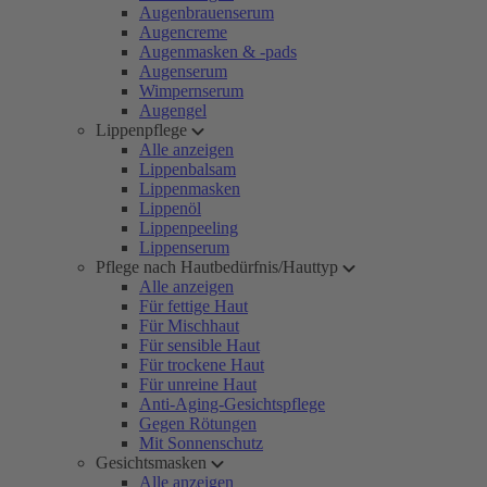
Augenbrauenserum
Augencreme
Augenmasken & -pads
Augenserum
Wimpernserum
Augengel
Lippenpflege
Alle anzeigen
Lippenbalsam
Lippenmasken
Lippenöl
Lippenpeeling
Lippenserum
Pflege nach Hautbedürfnis/Hauttyp
Alle anzeigen
Für fettige Haut
Für Mischhaut
Für sensible Haut
Für trockene Haut
Für unreine Haut
Anti-Aging-Gesichtspflege
Gegen Rötungen
Mit Sonnenschutz
Gesichtsmasken
Alle anzeigen